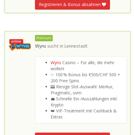
Registrieren & Bonus absahnen
Premium
online
Wyns
sucht in
Lennestadt
Wyns
Casino – Für alle, die mehr
wollen!
✨ 100 % Bonus bis €500/CHF 500 +
200 Free Spins
🎰 Riesige Slot-Auswahl: Merkur,
Pragmatic, uvm.
💼 Schnelle Ein-/Auszahlungen inkl.
Krypto
👑 VIP-Treatment mit Cashback &
Extras