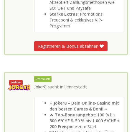
Akzeptiert Zahlungsmethoden wie
SOFORT und Paysafe
Starke Extras:
Promotions,
Treueboni & exklusives VIP-
Programm
Registrieren & Bonus absahnen
Premium
online
Joker8
sucht in
Lennestadt
⭐
Joker8 – Dein Online-Casino mit
den besten Games & Boni!
⭐
🔥
Top-Bonusangebot
: 100 % bis
500 €/CHF
& 50 % bis
1.000 €/CHF
+
200 Freispiele
zum Start