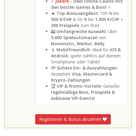
⭐
Joker8
– Dein Online-Casino mit
den besten Games & Boni!
⭐
🔥
Top-Bonusangebot
: 100 % bis
500 €/CHF
& 50 % bis
1.000 €/CHF
+
200 Freispiele
zum Start
🎰
Umfangreiche Auswahl
: Über
5.600 Spielautomaten
von
Novomatic, Merkur, Bally
📱
Mobilfreundlich
: Ideal für
iOS &
Android
, spiele nahtlos auf deinem
Smartphone oder Tablet!
💳
Sichere Ein- & Auszahlungen
:
Akzeptiert
Visa, Mastercard &
Krypto-Zahlungen
🏆
VIP & Promo-Vorteile
: Genieße
regelmäßige Boni, Freispiele &
exklusive VIP-Events!
Registrieren & Bonus absahnen