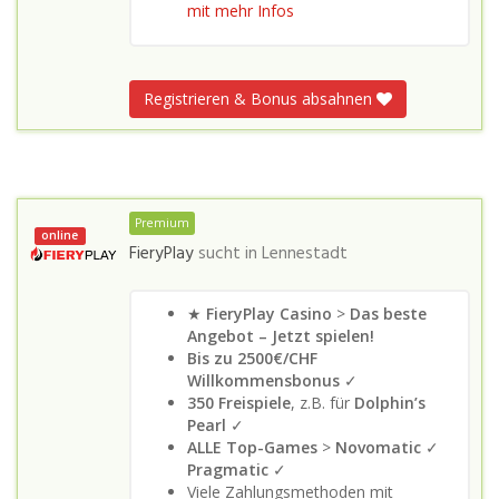
mit mehr Infos
Registrieren & Bonus absahnen
Premium
online
FieryPlay
sucht in
Lennestadt
★
FieryPlay Casino
>
Das beste
Angebot – Jetzt spielen!
Bis zu 2500€/CHF
Willkommensbonus
✓
350 Freispiele
, z.B. für
Dolphin’s
Pearl
✓
ALLE Top-Games
>
Novomatic
✓
Pragmatic
✓
Viele Zahlungsmethoden mit