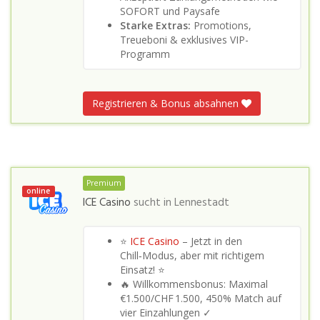
SOFORT und Paysafe
Starke Extras:
Promotions,
Treueboni & exklusives VIP-
Programm
Registrieren & Bonus absahnen
Premium
online
ICE Casino
sucht in
Lennestadt
⭐
ICE Casino
– Jetzt in den
Chill‑Modus, aber mit richtigem
Einsatz! ⭐
🔥 Willkommensbonus: Maximal
€1.500/CHF 1.500, 450% Match auf
vier Einzahlungen ✓