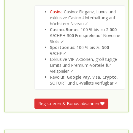
Casina
Casino: Eleganz, Luxus und
exklusive Casino-Unterhaltung auf
höchstem Niveau ✓
Casino-Bonus:
100 % bis zu
2.000
€/CHF + 300 Freispiele
auf Novoline-
Slots ✓
Sportbonus:
100 % bis zu
500
€/CHF
✓
Exklusive VIP-Aktionen, großzügige
Limits und Premium-Vorteile für
Vielspieler ✓
Revolut,
Google Pay
, Visa,
Crypto
,
SOFORT und E-Wallets verfügbar ✓
Registrieren & Bonus absahnen