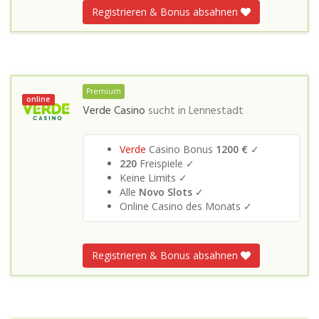
Registrieren & Bonus absahnen
Premium
online
Verde Casino
sucht in
Lennestadt
Verde
Casino Bonus
1200 €
✓
220
Freispiele ✓
Keine Limits ✓
Alle
Novo Slots
✓
Online Casino des Monats ✓
Registrieren & Bonus absahnen