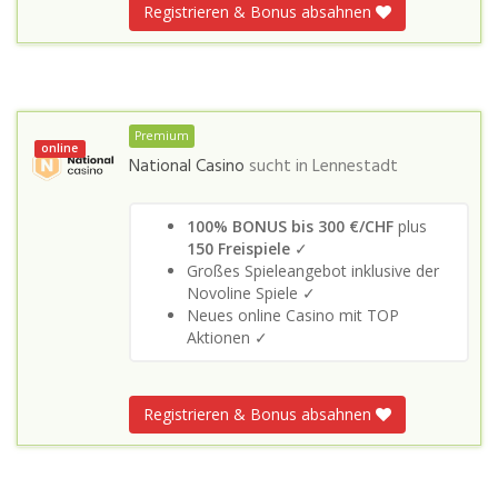
Registrieren & Bonus absahnen
Premium
online
National Casino
sucht in
Lennestadt
100% BONUS bis 300 €/CHF
plus
150 Freispiele
✓
Großes Spieleangebot inklusive der
Novoline Spiele ✓
Neues online Casino mit TOP
Aktionen ✓
Registrieren & Bonus absahnen