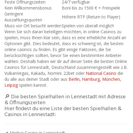
Feste Öffnungszeiten
24/7 verfügbar
Kein Willkommensbonus
Boni bis zu 1500 € + Freispiele
Geringere
Höhere RTP (Return to Player)
Auszahlungsquoten
Muss vor Ort besucht werden
Spielen von überall möglich
Wenn Sie sich daran beteiligen möchten, in online Casinos zu
spielen, muss Ihnen klar sein, dass es eine erhebliche Anzahl an
Optionen gibt. Dies bedeutet, dass es schwierig ist, die besten
online casinos zu finden. Es gibt einige Faktoren, die Sie
berücksichtigen sollten, bevor Sie einen bestimmten Anbieter
wählen. Deshalb haben wir dir auf dieser Seite die besten Online
Casinos für Lennestadt, Deutschland zusammengestellt wie z.B.
VulkanVegas, Kakadu, Nomini. 22bet oder
National Casino
die
du alle aus deiner Stadt oder aus
Berlin
,
Hamburg
,
München,
Leipzig
spielen kannst.
🔎 Die besten Spielhallen in Lennestadt mit Adresse
& Öffnungszeiten
Hier findest du eine Liste der besten Spielhallen &
Casinos in Lennestadt:
📌 Merkur Casino in Lennestadt