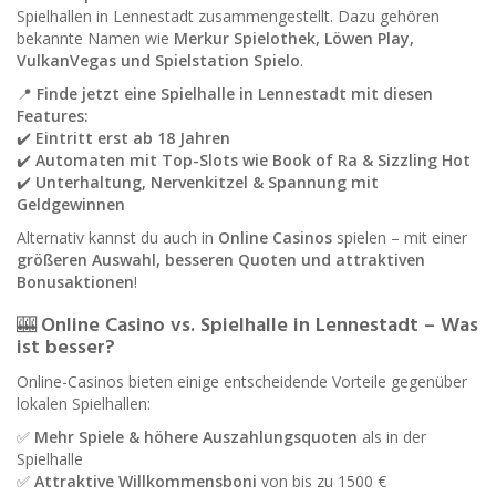
Spielhallen in Lennestadt zusammengestellt. Dazu gehören
bekannte Namen wie
Merkur Spielothek, Löwen Play,
VulkanVegas und Spielstation Spielo
.
📍
Finde jetzt eine Spielhalle in Lennestadt mit diesen
Features:
✔️
Eintritt erst ab 18 Jahren
✔️
Automaten mit Top-Slots wie Book of Ra & Sizzling Hot
✔️
Unterhaltung, Nervenkitzel & Spannung mit
Geldgewinnen
Alternativ kannst du auch in
Online Casinos
spielen – mit einer
größeren Auswahl, besseren Quoten und attraktiven
Bonusaktionen
!
🎰
Online Casino vs. Spielhalle in Lennestadt – Was
ist besser?
Online-Casinos bieten einige entscheidende Vorteile gegenüber
lokalen Spielhallen:
✅
Mehr Spiele & höhere Auszahlungsquoten
als in der
Spielhalle
✅
Attraktive Willkommensboni
von bis zu 1500 €