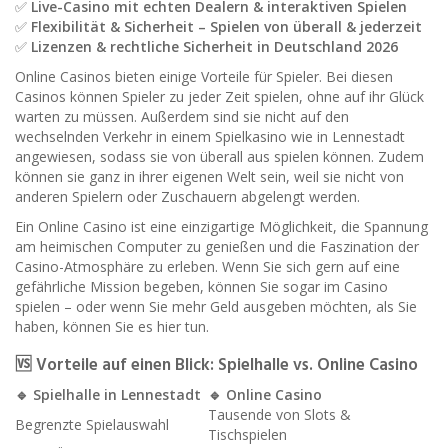
✅
Live-Casino mit echten Dealern & interaktiven Spielen
✅
Flexibilität & Sicherheit – Spielen von überall & jederzeit
✅
Lizenzen & rechtliche Sicherheit in Deutschland 2026
Online Casinos bieten einige Vorteile für Spieler. Bei diesen
Casinos können Spieler zu jeder Zeit spielen, ohne auf ihr Glück
warten zu müssen. Außerdem sind sie nicht auf den
wechselnden Verkehr in einem Spielkasino wie in Lennestadt
angewiesen, sodass sie von überall aus spielen können. Zudem
können sie ganz in ihrer eigenen Welt sein, weil sie nicht von
anderen Spielern oder Zuschauern abgelengt werden.
Ein Online Casino ist eine einzigartige Möglichkeit, die Spannung
am heimischen Computer zu genießen und die Faszination der
Casino-Atmosphäre zu erleben. Wenn Sie sich gern auf eine
gefährliche Mission begeben, können Sie sogar im Casino
spielen – oder wenn Sie mehr Geld ausgeben möchten, als Sie
haben, können Sie es hier tun.
🆚 Vorteile auf einen Blick: Spielhalle vs. Online Casino
🔹
Spielhalle in Lennestadt
🔹
Online Casino
Tausende von Slots &
Begrenzte Spielauswahl
Tischspielen