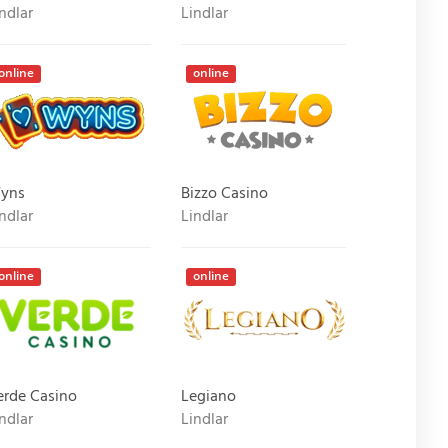
ndlar
Lindlar
online
online
yns
Bizzo Casino
ndlar
Lindlar
online
online
erde Casino
Legiano
ndlar
Lindlar