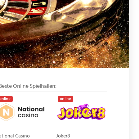
Beste Online Spielhallen:
online
online
ational Casino
Joker8