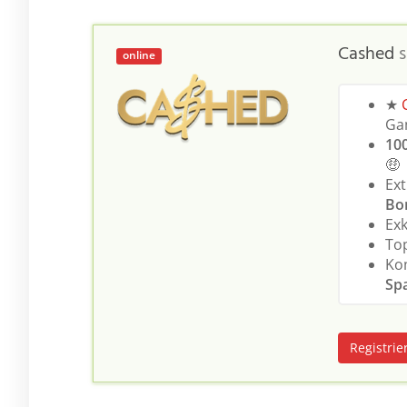
Cashed
s
online
★
Ga
10
🤑
Ext
Bo
Exk
To
Ko
Sp
Registri