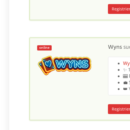
Registri
Wyns
su
online
Wy
✨ 1
🎰 
💼 
👑 
Registri