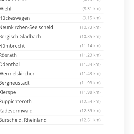
Wiehl
(8.31 km)
Hückeswagen
(9.15 km)
Neunkirchen-Seelscheid
(10.73 km)
Bergisch Gladbach
(10.85 km)
Nümbrecht
(11.14 km)
Rösrath
(11.23 km)
Odenthal
(11.34 km)
Wermelskirchen
(11.43 km)
Bergneustadt
(11.93 km)
Kierspe
(11.98 km)
Ruppichteroth
(12.54 km)
Radevormwald
(12.59 km)
Burscheid, Rheinland
(12.61 km)