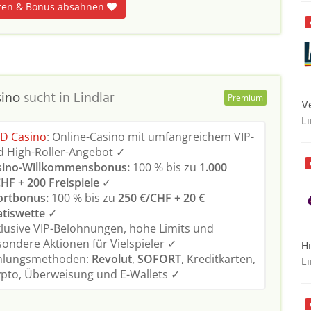
eren & Bonus absahnen
ino
sucht in
Lindlar
Premium
V
Li
D Casino
: Online-Casino mit umfangreichem VIP-
d High-Roller-Angebot ✓
sino-Willkommensbonus:
100 % bis zu
1.000
HF + 200 Freispiele
✓
ortbonus:
100 % bis zu
250 €/CHF + 20 €
atiswette
✓
lusive VIP-Belohnungen, hohe Limits und
ondere Aktionen für Vielspieler ✓
Hi
hlungsmethoden:
Revolut
,
SOFORT
, Kreditkarten,
Li
ypto, Überweisung und E-Wallets ✓