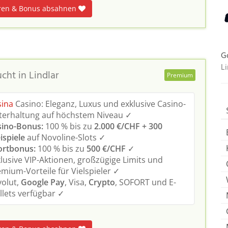
eren & Bonus absahnen
G
Li
ucht in
Lindlar
Premium
sina
Casino: Eleganz, Luxus und exklusive Casino-
terhaltung auf höchstem Niveau ✓
sino-Bonus:
100 % bis zu
2.000 €/CHF + 300
ispiele
auf Novoline-Slots ✓
ortbonus:
100 % bis zu
500 €/CHF
✓
lusive VIP-Aktionen, großzügige Limits und
mium-Vorteile für Vielspieler ✓
volut,
Google Pay
, Visa,
Crypto
, SOFORT und E-
lets verfügbar ✓