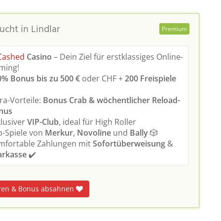
ucht in
Lindlar
Premium
Cashed
Casino
– Dein Ziel für erstklassiges Online-
ming!
0% Bonus bis zu 500 €
oder CHF +
200 Freispiele
ra-Vorteile:
Bonus Crab & wöchentlicher Reload-
nus
lusiver
VIP-Club
, ideal für High Roller
p-Spiele von
Merkur
,
Novoline
und
Bally
🎲
mfortable Zahlungen mit
Sofortüberweisung
&
arkasse
✔️
eren & Bonus absahnen