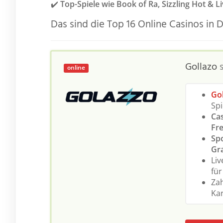
✔️
Top-Spiele wie Book of Ra, Sizzling Hot & L
Das sind die Top 16 Online Casinos in 
Gollazo
online
Go
Spi
Ca
Fre
Sp
Gr
Liv
für
Za
Kar