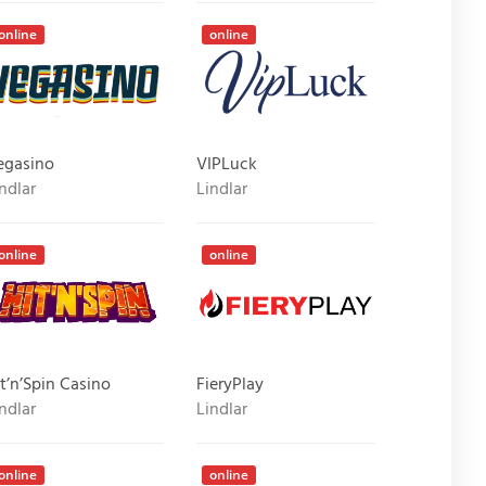
online
online
egasino
VIPLuck
ndlar
Lindlar
online
online
t’n’Spin Casino
FieryPlay
ndlar
Lindlar
online
online