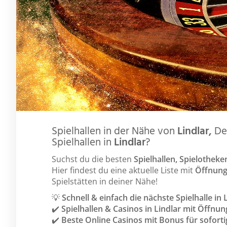
Spielhallen in der Nähe von
Lindlar,
De
Spielhallen in
Lindlar
?
Suchst du die besten
Spielhallen, Spielothek
Hier findest du eine aktuelle Liste mit
Öffnung
Spielstätten in deiner Nähe!
💡
Schnell & einfach die nächste Spielhalle in 
✔️
Spielhallen & Casinos in Lindlar mit Öffnun
✔️
Beste Online Casinos mit Bonus für sofort