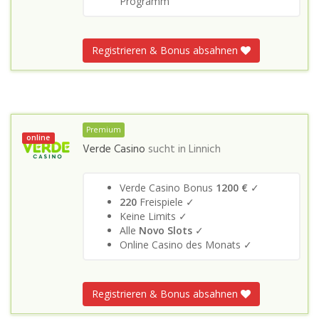
Programm
Registrieren & Bonus absahnen
Premium
online
Verde Casino
sucht in
Linnich
Verde Casino Bonus
1200 €
✓
220
Freispiele ✓
Keine Limits ✓
Alle
Novo Slots
✓
Online Casino des Monats ✓
Registrieren & Bonus absahnen