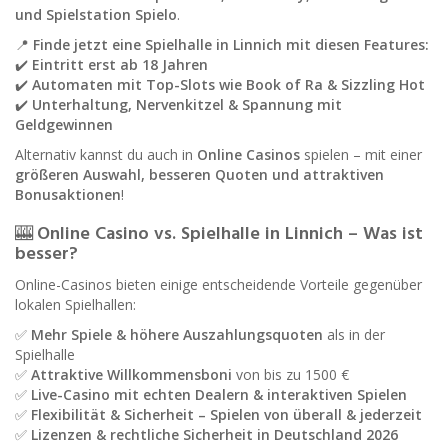
und Spielstation Spielo
.
📍
Finde jetzt eine Spielhalle in Linnich mit diesen Features:
✔️
Eintritt erst ab 18 Jahren
✔️
Automaten mit Top-Slots wie Book of Ra & Sizzling Hot
✔️
Unterhaltung, Nervenkitzel & Spannung mit
Geldgewinnen
Alternativ kannst du auch in
Online Casinos
spielen – mit einer
größeren Auswahl, besseren Quoten und attraktiven
Bonusaktionen
!
🎰
Online Casino vs. Spielhalle in Linnich – Was ist
besser?
Online-Casinos bieten einige entscheidende Vorteile gegenüber
lokalen Spielhallen:
✅
Mehr Spiele & höhere Auszahlungsquoten
als in der
Spielhalle
✅
Attraktive Willkommensboni
von bis zu 1500 €
✅
Live-Casino mit echten Dealern & interaktiven Spielen
✅
Flexibilität & Sicherheit – Spielen von überall & jederzeit
✅
Lizenzen & rechtliche Sicherheit in Deutschland 2026