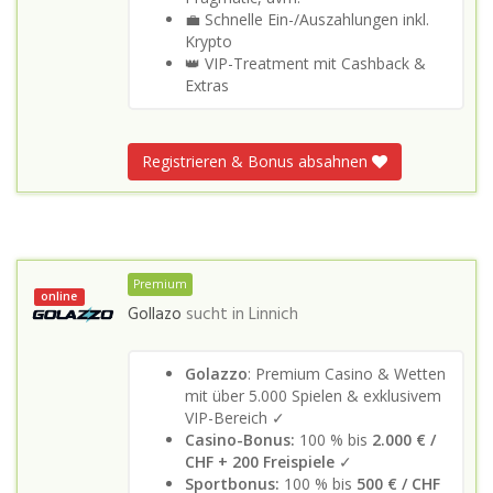
💼 Schnelle Ein-/Auszahlungen inkl.
Krypto
👑 VIP-Treatment mit Cashback &
Extras
Registrieren & Bonus absahnen
Premium
online
Gollazo
sucht in
Linnich
Golazzo
: Premium Casino & Wetten
mit über 5.000 Spielen & exklusivem
VIP-Bereich ✓
Casino-Bonus:
100 % bis
2.000 € /
CHF + 200 Freispiele
✓
Sportbonus:
100 % bis
500 € / CHF