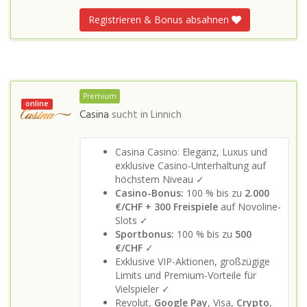
Registrieren & Bonus absahnen
Premium
online
Casina
sucht in
Linnich
Casina Casino: Eleganz, Luxus und
exklusive Casino-Unterhaltung auf
höchstem Niveau ✓
Casino-Bonus:
100 % bis zu
2.000
€/CHF + 300 Freispiele
auf Novoline-
Slots ✓
Sportbonus:
100 % bis zu
500
€/CHF
✓
Exklusive VIP-Aktionen, großzügige
Limits und Premium-Vorteile für
Vielspieler ✓
Revolut,
Google Pay
, Visa,
Crypto
,