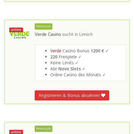
Premium
online
Verde Casino
sucht in
Linnich
Verde
Casino Bonus
1200 €
✓
220
Freispiele ✓
Keine Limits ✓
Alle
Novo Slots
✓
Online Casino des Monats ✓
Registrieren & Bonus absahnen
Premium
online