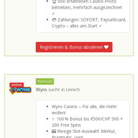
🏆 Von erfahrenen Casino‑Profis
betrieben, mehrfach ausgezeichnet
✓
💳 Zahlungen: SOFORT, Paysafecard,
Crypto – alles am Start ✓
Registrieren & Bonus absahnen
Premium
online
Wyns
sucht in
Linnich
Wyns Casino – Für alle, die mehr
wollen!
✨ 100 % Bonus bis €500/CHF 500 +
200 Free Spins
🎰 Riesige Slot-Auswahl: Merkur,
Pragmatic, uvm.