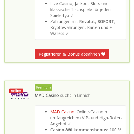
Live Casino, Jackpot-Slots und
klassische Tischspiele für jeden
Spielertyp ✓
Zahlungen mit
Revolut
,
SOFORT
,
Kryptowährungen, Karten und E-
Wallets ✓
Registrieren & Bonus absahnen
Premium
online
MAD Casino
sucht in
Linnich
MAD Casino
: Online-Casino mit
umfangreichem VIP- und High-Roller-
Angebot ✓
Casino-Willkommensbonus:
100 %