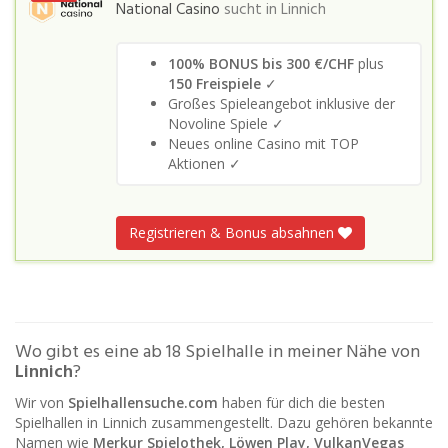
National Casino
sucht in
Linnich
100% BONUS bis 300 €/CHF
plus
150 Freispiele
✓
Großes Spieleangebot inklusive der
Novoline Spiele ✓
Neues online Casino mit TOP
Aktionen ✓
Registrieren & Bonus absahnen
Wo gibt es eine ab 18 Spielhalle in meiner Nähe von
Linnich
?
Wir von
Spielhallensuche.com
haben für dich die besten
Spielhallen in Linnich zusammengestellt. Dazu gehören bekannte
Namen wie
Merkur Spielothek, Löwen Play, VulkanVegas