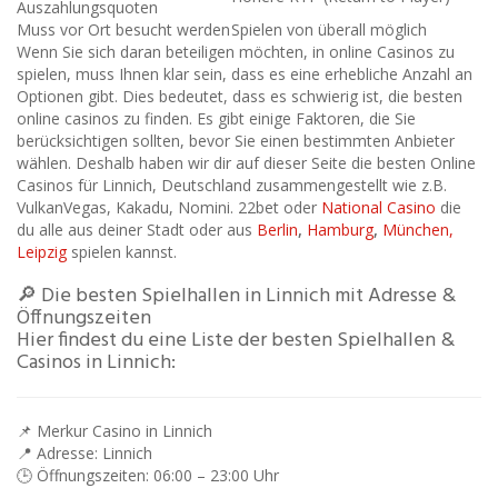
Auszahlungsquoten
Muss vor Ort besucht werden
Spielen von überall möglich
Wenn Sie sich daran beteiligen möchten, in online Casinos zu
spielen, muss Ihnen klar sein, dass es eine erhebliche Anzahl an
Optionen gibt. Dies bedeutet, dass es schwierig ist, die besten
online casinos zu finden. Es gibt einige Faktoren, die Sie
berücksichtigen sollten, bevor Sie einen bestimmten Anbieter
wählen. Deshalb haben wir dir auf dieser Seite die besten Online
Casinos für Linnich, Deutschland zusammengestellt wie z.B.
VulkanVegas, Kakadu, Nomini. 22bet oder
National Casino
die
du alle aus deiner Stadt oder aus
Berlin
,
Hamburg
,
München,
Leipzig
spielen kannst.
🔎 Die besten Spielhallen in Linnich mit Adresse &
Öffnungszeiten
Hier findest du eine Liste der besten Spielhallen &
Casinos in Linnich:
📌 Merkur Casino in Linnich
📍 Adresse: Linnich
🕒 Öffnungszeiten: 06:00 – 23:00 Uhr