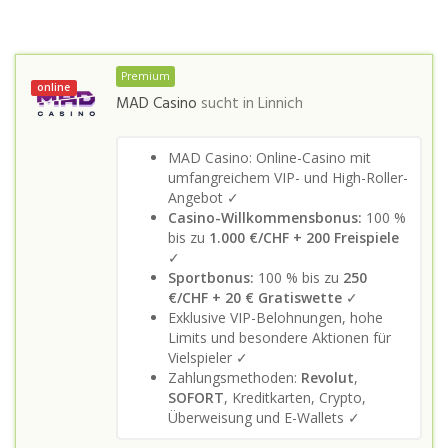
Premium
online
MAD Casino
sucht in
Linnich
MAD Casino: Online-Casino mit
umfangreichem VIP- und High-Roller-
Angebot ✓
Casino-Willkommensbonus:
100 %
bis zu
1.000 €/CHF + 200 Freispiele
✓
Sportbonus:
100 % bis zu
250
€/CHF + 20 € Gratiswette
✓
Exklusive VIP-Belohnungen, hohe
Limits und besondere Aktionen für
Vielspieler ✓
Zahlungsmethoden:
Revolut
,
SOFORT
, Kreditkarten, Crypto,
Überweisung und E-Wallets ✓