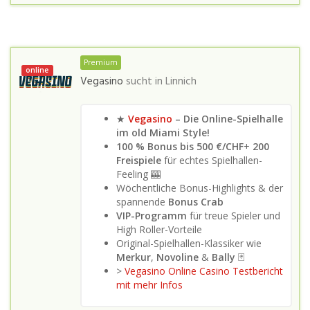
Premium
online
Vegasino
sucht in
Linnich
★
Vegasino
– Die Online-Spielhalle
im old Miami Style!
100 % Bonus bis 500 €/CHF
+
200
Freispiele
für echtes Spielhallen-
Feeling 🎰
Wöchentliche Bonus-Highlights & der
spannende
Bonus Crab
VIP-Programm
für treue Spieler und
High Roller-Vorteile
Original-Spielhallen-Klassiker wie
Merkur
,
Novoline
&
Bally
🃏
>
Vegasino Online Casino Testbericht
mit mehr Infos