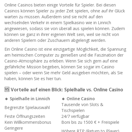
Online Casinos bieten einige Vorteile für Spieler. Bei diesen
Casinos können Spieler zu jeder Zeit spielen, ohne auf ihr Glück
warten zu müssen. Außerdem sind sie nicht auf den
wechselnden Verkehr in einem Spielkasino wie in Linnich
angewiesen, sodass sie von überall aus spielen können. Zudem
können sie ganz in ihrer eigenen Welt sein, weil sie nicht von
anderen Spielern oder Zuschauern abgelengt werden.
Ein Online Casino ist eine einzigartige Möglichkeit, die Spannung
am heimischen Computer zu genießen und die Faszination der
Casino-Atmosphäre zu erleben. Wenn Sie sich gern auf eine
gefährliche Mission begeben, können Sie sogar im Casino
spielen – oder wenn Sie mehr Geld ausgeben möchten, als Sie
haben, können Sie es hier tun.
🆚 Vorteile auf einen Blick: Spielhalle vs. Online Casino
🔹
Spielhalle in Linnich
🔹
Online Casino
Tausende von Slots &
Begrenzte Spielauswahl
Tischspielen
Feste Öffnungszeiten
24/7 verfügbar
Kein Willkommensbonus
Boni bis zu 1500 € + Freispiele
Geringere
Höhere RTP (Return to Player)