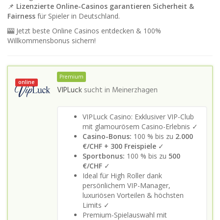
📌
Lizenzierte Online-Casinos garantieren Sicherheit &
Fairness
für Spieler in Deutschland.
🎰 Jetzt beste Online Casinos entdecken & 100%
Willkommensbonus sichern!
Premium
online
VIPLuck
sucht in
Meinerzhagen
VIPLuck Casino: Exklusiver VIP-Club
mit glamourösem Casino-Erlebnis ✓
Casino-Bonus:
100 % bis zu
2.000
€/CHF + 300 Freispiele
✓
Sportbonus:
100 % bis zu
500
€/CHF
✓
Ideal für High Roller dank
persönlichem VIP-Manager,
luxuriösen Vorteilen & höchsten
Limits ✓
Premium-Spielauswahl mit