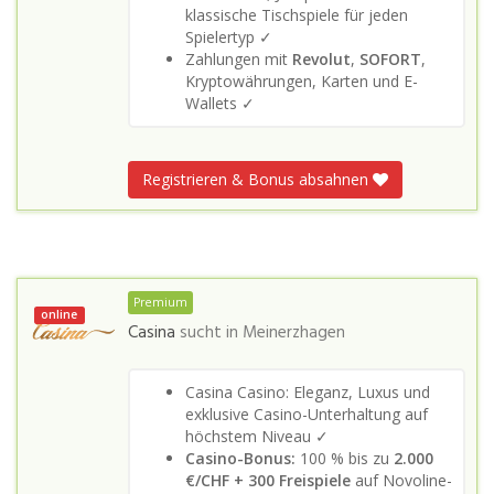
klassische Tischspiele für jeden
Spielertyp ✓
Zahlungen mit
Revolut
,
SOFORT
,
Kryptowährungen, Karten und E-
Wallets ✓
Registrieren & Bonus absahnen
Premium
online
Casina
sucht in
Meinerzhagen
Casina Casino: Eleganz, Luxus und
exklusive Casino-Unterhaltung auf
höchstem Niveau ✓
Casino-Bonus:
100 % bis zu
2.000
€/CHF + 300 Freispiele
auf Novoline-