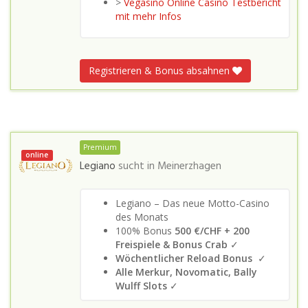
>
Vegasino Online Casino Testbericht
mit mehr Infos
Registrieren & Bonus absahnen
Premium
online
Legiano
sucht in
Meinerzhagen
Legiano – Das neue Motto-Casino
des Monats
100% Bonus
500 €/CHF + 200
Freispiele & Bonus Crab
✓
Wöchentlicher Reload Bonus
✓
Alle Merkur, Novomatic, Bally
Wulff Slots
✓