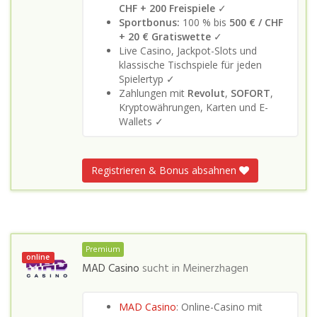
CHF + 200 Freispiele
✓
Sportbonus:
100 % bis
500 € / CHF
+ 20 € Gratiswette
✓
Live Casino, Jackpot-Slots und
klassische Tischspiele für jeden
Spielertyp ✓
Zahlungen mit
Revolut
,
SOFORT
,
Kryptowährungen, Karten und E-
Wallets ✓
Registrieren & Bonus absahnen
Premium
online
MAD Casino
sucht in
Meinerzhagen
MAD Casino
: Online-Casino mit