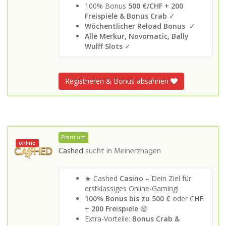
100% Bonus
500 €/CHF + 200
Freispiele & Bonus Crab
✓
Wöchentlicher Reload Bonus
✓
Alle Merkur, Novomatic, Bally
Wulff Slots
✓
Registrieren & Bonus absahnen
Premium
online
Cashed
sucht in
Meinerzhagen
★ Cashed
Casino
– Dein Ziel für
erstklassiges Online-Gaming!
100% Bonus bis zu 500 €
oder CHF
+
200 Freispiele
🤑
Extra-Vorteile:
Bonus Crab &