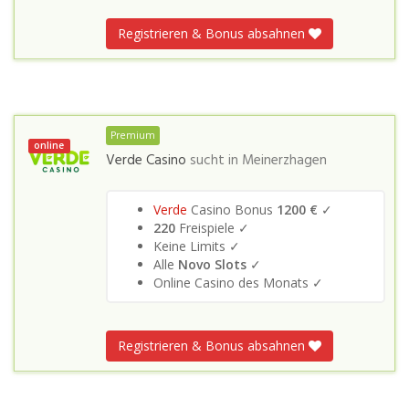
Registrieren & Bonus absahnen
Premium
online
Verde Casino
sucht in
Meinerzhagen
Verde
Casino Bonus
1200 €
✓
220
Freispiele ✓
Keine Limits ✓
Alle
Novo Slots
✓
Online Casino des Monats ✓
Registrieren & Bonus absahnen