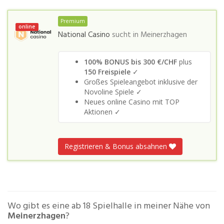
Premium
online
National Casino
sucht in
Meinerzhagen
100% BONUS bis 300 €/CHF
plus
150 Freispiele
✓
Großes Spieleangebot inklusive der
Novoline Spiele ✓
Neues online Casino mit TOP
Aktionen ✓
Registrieren & Bonus absahnen
Wo gibt es eine ab 18 Spielhalle in meiner Nähe von
Meinerzhagen
?