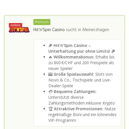
Premium
online
Hit’n’Spin Casino
sucht in
Meinerzhagen
🎉 Hit’n’Spin Casino –
Unterhaltung pur ohne Limits! 🎉
🔥
Willkommensbonus:
Erhalte bis
zu 800 €/CHF und 200 Freispiele als
neuer Spieler
🎰
Große Spielauswahl:
Slots von
Novo & Co., Tischspiele und Live-
Dealer-Spiele
💳
Bequeme Zahlungen:
Unterstützt diverse
Zahlungsmethoden inklusive Krypto
🏆
Attraktive Promotionen:
Nutze
regelmäßige Boni und ein lohnendes
VIP-Programm