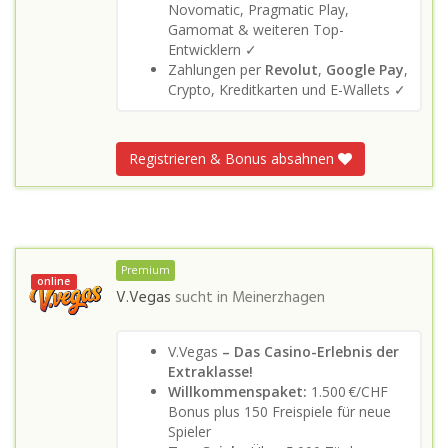
Novomatic, Pragmatic Play,
Gamomat & weiteren Top-
Entwicklern ✓
Zahlungen per
Revolut
,
Google Pay
,
Crypto, Kreditkarten und E-Wallets ✓
Registrieren & Bonus absahnen
Premium
online
V.Vegas
sucht in
Meinerzhagen
V.Vegas
– Das Casino-Erlebnis der
Extraklasse!
Willkommenspaket:
1.500 €/CHF
Bonus plus 150 Freispiele für neue
Spieler