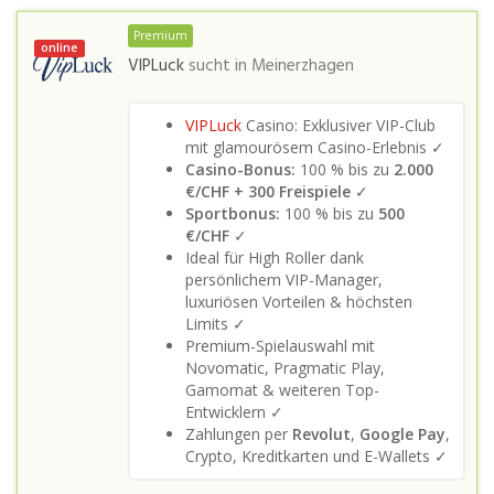
Premium
online
VIPLuck
sucht in
Meinerzhagen
VIPLuck
Casino: Exklusiver VIP-Club
mit glamourösem Casino-Erlebnis ✓
Casino-Bonus:
100 % bis zu
2.000
€/CHF + 300 Freispiele
✓
Sportbonus:
100 % bis zu
500
€/CHF
✓
Ideal für High Roller dank
persönlichem VIP-Manager,
luxuriösen Vorteilen & höchsten
Limits ✓
Premium-Spielauswahl mit
Novomatic, Pragmatic Play,
Gamomat & weiteren Top-
Entwicklern ✓
Zahlungen per
Revolut
,
Google Pay
,
Crypto, Kreditkarten und E-Wallets ✓