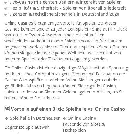
✅
Live-Casino mit echten Dealern & interaktiven Spielen
✅
Flexibilität & Sicherheit – Spielen von überall & jederzeit
✅
Lizenzen & rechtliche Sicherheit in Deutschland 2026
Online Casinos bieten einige Vorteile für Spieler. Bei diesen
Casinos können Spieler zu jeder Zeit spielen, ohne auf ihr Glück
warten zu müssen. Außerdem sind sie nicht auf den
wechselnden Verkehr in einem Spielkasino wie in Berzhausen
angewiesen, sodass sie von überall aus spielen können. Zudem
können sie ganz in ihrer eigenen Welt sein, weil sie nicht von
anderen Spielern oder Zuschauern abgelengt werden.
Ein Online Casino ist eine einzigartige Möglichkeit, die Spannung
am heimischen Computer zu genießen und die Faszination der
Casino-Atmosphäre zu erleben. Wenn Sie sich gern auf eine
gefährliche Mission begeben, können Sie sogar im Casino
spielen – oder wenn Sie mehr Geld ausgeben möchten, als Sie
haben, können Sie es hier tun.
🆚 Vorteile auf einen Blick: Spielhalle vs. Online Casino
🔹
Spielhalle in Berzhausen
🔹
Online Casino
Tausende von Slots &
Begrenzte Spielauswahl
Tischspielen