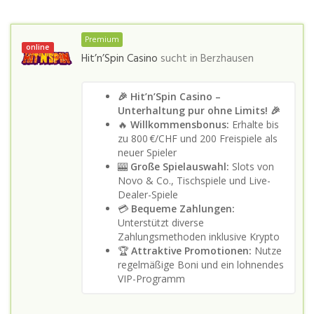
Premium
online
Hit’n’Spin Casino
sucht in
Berzhausen
🎉 Hit’n’Spin Casino –
Unterhaltung pur ohne Limits! 🎉
🔥
Willkommensbonus:
Erhalte bis
zu 800 €/CHF und 200 Freispiele als
neuer Spieler
🎰
Große Spielauswahl:
Slots von
Novo & Co., Tischspiele und Live-
Dealer-Spiele
💳
Bequeme Zahlungen:
Unterstützt diverse
Zahlungsmethoden inklusive Krypto
🏆
Attraktive Promotionen:
Nutze
regelmäßige Boni und ein lohnendes
VIP-Programm