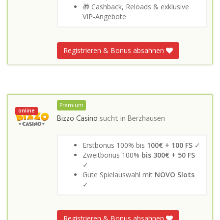
🎁 Cashback, Reloads & exklusive
VIP-Angebote
Registrieren & Bonus absahnen
Premium
online
Bizzo Casino
sucht in
Berzhausen
Erstbonus 100% bis
100€ + 100 FS
✓
Zweitbonus 100%
bis 300€ + 50 FS
✓
Gute Spielauswahl mit
NOVO Slots
✓
Registrieren & Bonus absahnen