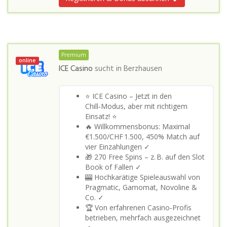
Premium
online
ICE Casino
sucht in
Berzhausen
⭐ ICE Casino – Jetzt in den
Chill‑Modus, aber mit richtigem
Einsatz! ⭐
🔥 Willkommensbonus: Maximal
€1.500/CHF 1.500, 450% Match auf
vier Einzahlungen ✓
🎁 270 Free Spins – z. B. auf den Slot
Book of Fallen ✓
🎰 Hochkarätige Spieleauswahl von
Pragmatic, Gamomat, Novoline &
Co. ✓
🏆 Von erfahrenen Casino‑Profis
betrieben, mehrfach ausgezeichnet