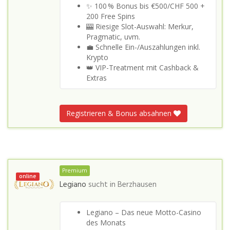
✨ 100 % Bonus bis €500/CHF 500 +
200 Free Spins
🎰 Riesige Slot-Auswahl: Merkur,
Pragmatic, uvm.
💼 Schnelle Ein-/Auszahlungen inkl.
Krypto
👑 VIP-Treatment mit Cashback &
Extras
Registrieren & Bonus absahnen
Premium
online
Legiano
sucht in
Berzhausen
Legiano – Das neue Motto-Casino
des Monats