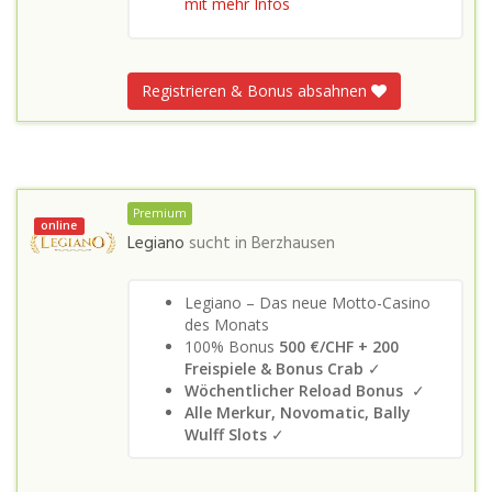
mit mehr Infos
Registrieren & Bonus absahnen
Premium
online
Legiano
sucht in
Berzhausen
Legiano – Das neue Motto-Casino
des Monats
100% Bonus
500 €/CHF + 200
Freispiele & Bonus Crab
✓
Wöchentlicher Reload Bonus
✓
Alle Merkur, Novomatic, Bally
Wulff Slots
✓