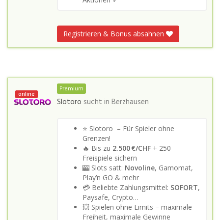
Registrieren & Bonus absahnen
Premium
online
Slotoro
sucht in
Berzhausen
⭐ Slotoro – Für Spieler ohne
Grenzen!
🔥 Bis zu
2.500 €/CHF
+ 250
Freispiele sichern
🎰 Slots satt:
Novoline
, Gamomat,
Play’n GO & mehr
💳 Beliebte Zahlungsmittel:
SOFORT
,
Paysafe, Crypto…
💥 Spielen ohne Limits – maximale
Freiheit, maximale Gewinne