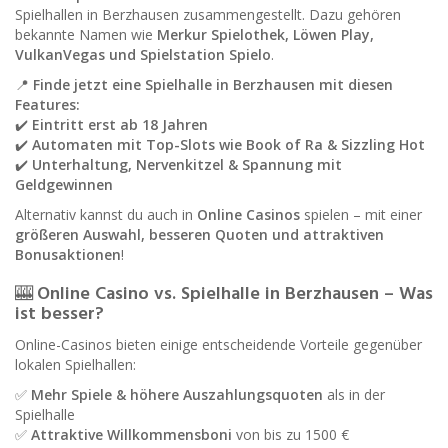
Spielhallen in Berzhausen zusammengestellt. Dazu gehören
bekannte Namen wie
Merkur Spielothek, Löwen Play,
VulkanVegas und Spielstation Spielo
.
📍
Finde jetzt eine Spielhalle in Berzhausen mit diesen
Features:
✔️
Eintritt erst ab 18 Jahren
✔️
Automaten mit Top-Slots wie Book of Ra & Sizzling Hot
✔️
Unterhaltung, Nervenkitzel & Spannung mit
Geldgewinnen
Alternativ kannst du auch in
Online Casinos
spielen – mit einer
größeren Auswahl, besseren Quoten und attraktiven
Bonusaktionen
!
🎰
Online Casino vs. Spielhalle in Berzhausen – Was
ist besser?
Online-Casinos bieten einige entscheidende Vorteile gegenüber
lokalen Spielhallen:
✅
Mehr Spiele & höhere Auszahlungsquoten
als in der
Spielhalle
✅
Attraktive Willkommensboni
von bis zu 1500 €