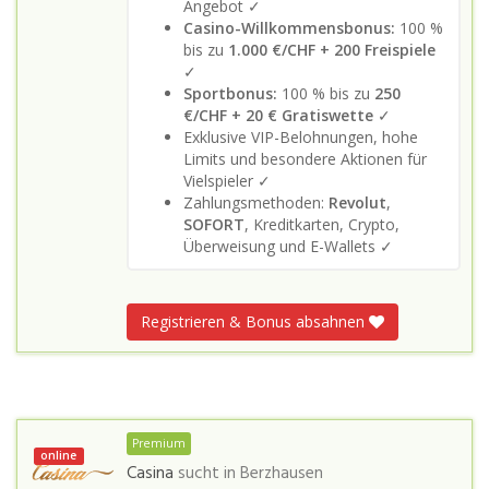
Angebot ✓
Casino-Willkommensbonus:
100 %
bis zu
1.000 €/CHF + 200 Freispiele
✓
Sportbonus:
100 % bis zu
250
€/CHF + 20 € Gratiswette
✓
Exklusive VIP-Belohnungen, hohe
Limits und besondere Aktionen für
Vielspieler ✓
Zahlungsmethoden:
Revolut
,
SOFORT
, Kreditkarten, Crypto,
Überweisung und E-Wallets ✓
Registrieren & Bonus absahnen
Premium
online
Casina
sucht in
Berzhausen