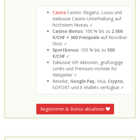
Casina
Casino: Eleganz, Luxus und
exklusive Casino-Unterhaltung auf
höchstem Niveau ✓
Casino-Bonus:
100 % bis zu
2.000
€/CHF + 300 Freispiele
auf Novoline-
Slots ✓
Sportbonus:
100 % bis zu
500
€/CHF
✓
Exklusive VIP-Aktionen, großzügige
Limits und Premium-Vorteile für
Vielspieler ✓
Revolut,
Google Pay
, Visa,
Crypto
,
SOFORT und E-Wallets verfügbar ✓
Registrieren & Bonus absahnen