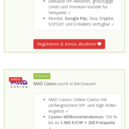
Exklusive VIP-Aktionen, großzügige
Limits und Premium-Vorteile für
Vielspieler ✓
Revolut,
Google Pay
, Visa,
Crypto
,
SOFORT und E-Wallets verfügbar ✓
Registrieren & Bonus absahnen
Premium
online
MAD Casino
sucht in
Berzhausen
MAD Casino: Online-Casino mit
umfangreichem VIP- und High-Roller-
Angebot ✓
Casino-Willkommensbonus:
100 %
bis zu
1.000 €/CHF + 200 Freispiele
✓