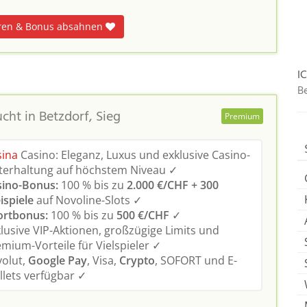
eren & Bonus absahnen
I
Be
ucht in
Betzdorf, Sieg
Premium
sina
Casino: Eleganz, Luxus und exklusive Casino-
terhaltung auf höchstem Niveau ✓
sino-Bonus:
100 % bis zu
2.000 €/CHF + 300
ispiele
auf Novoline-Slots ✓
ortbonus:
100 % bis zu
500 €/CHF
✓
lusive VIP-Aktionen, großzügige Limits und
mium-Vorteile für Vielspieler ✓
volut,
Google Pay
, Visa,
Crypto
, SOFORT und E-
lets verfügbar ✓