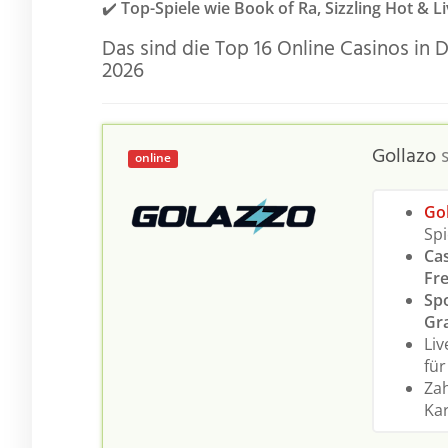
✔️
Top-Spiele wie Book of Ra, Sizzling Hot & L
Das sind die Top 16 Online Casinos in 
2026
Gollazo
online
Go
Spi
Ca
Fre
Sp
Gr
Liv
für
Za
Kar