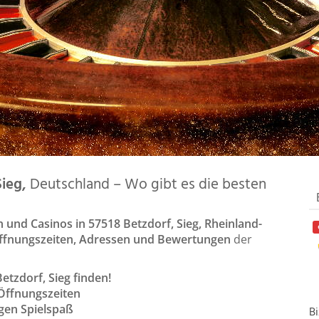
Sieg,
Deutschland – Wo gibt es die besten
n und Casinos in 57518 Betzdorf, Sieg, Rheinland-
ffnungszeiten, Adressen und Bewertungen
der
Betzdorf, Sieg finden!
 Öffnungszeiten
igen Spielspaß
B