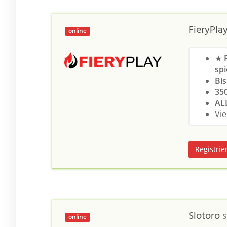
FieryPla
online
★
spi
Bi
350
AL
Vi
Registri
Slotoro
s
online