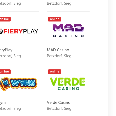
tzdorf, Sieg
Betzdorf, Sieg
online
online
eryPlay
MAD Casino
tzdorf, Sieg
Betzdorf, Sieg
online
online
yns
Verde Casino
tzdorf, Sieg
Betzdorf, Sieg