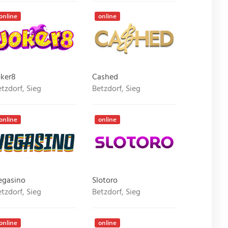
online
online
oker8
Cashed
tzdorf, Sieg
Betzdorf, Sieg
online
online
egasino
Slotoro
tzdorf, Sieg
Betzdorf, Sieg
online
online