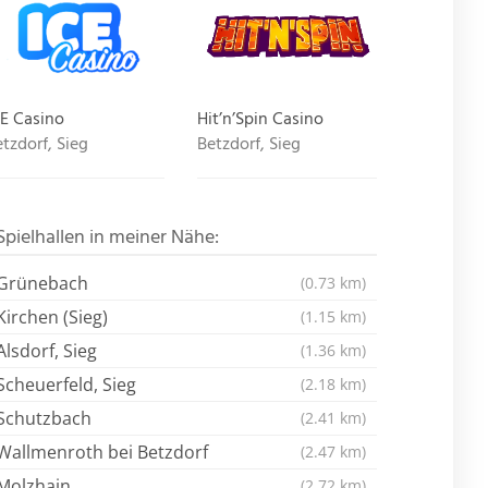
CE Casino
Hit’n’Spin Casino
tzdorf, Sieg
Betzdorf, Sieg
Spielhallen in meiner Nähe:
Grünebach
(0.73 km)
Kirchen (Sieg)
(1.15 km)
Alsdorf, Sieg
(1.36 km)
Scheuerfeld, Sieg
(2.18 km)
Schutzbach
(2.41 km)
Wallmenroth bei Betzdorf
(2.47 km)
Molzhain
(2.72 km)