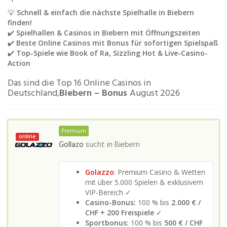
💡
Schnell & einfach die nächste Spielhalle in Biebern
finden!
✔️
Spielhallen & Casinos in Biebern mit Öffnungszeiten
✔️
Beste Online Casinos mit Bonus für sofortigen Spielspaß
✔️
Top-Spiele wie Book of Ra, Sizzling Hot & Live-Casino-
Action
Das sind die Top 16 Online Casinos in
Deutschland,
Biebern – Bonus
August 2026
Premium
online
Gollazo
sucht in
Biebern
Golazzo
: Premium Casino & Wetten
mit über 5.000 Spielen & exklusivem
VIP-Bereich ✓
Casino-Bonus:
100 % bis
2.000 € /
CHF + 200 Freispiele
✓
Sportbonus:
100 % bis
500 € / CHF