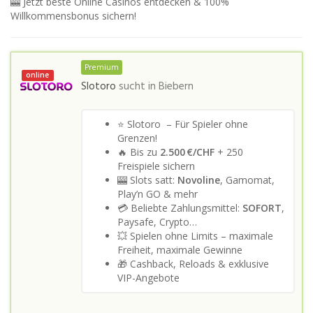
🎰 Jetzt beste Online Casinos entdecken & 100%
Willkommensbonus sichern!
Premium
online
Slotoro
sucht in
Biebern
⭐ Slotoro – Für Spieler ohne
Grenzen!
🔥 Bis zu
2.500 €/CHF
+ 250
Freispiele sichern
🎰 Slots satt:
Novoline
, Gamomat,
Play’n GO & mehr
💳 Beliebte Zahlungsmittel:
SOFORT
,
Paysafe, Crypto…
💥 Spielen ohne Limits – maximale
Freiheit, maximale Gewinne
🎁 Cashback, Reloads & exklusive
VIP-Angebote