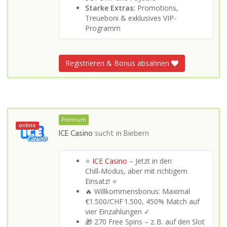
Starke Extras:
Promotions,
Treueboni & exklusives VIP-
Programm
Registrieren & Bonus absahnen
Premium
online
ICE Casino
sucht in
Biebern
⭐
ICE Casino
– Jetzt in den
Chill‑Modus, aber mit richtigem
Einsatz! ⭐
🔥 Willkommensbonus: Maximal
€1.500/CHF 1.500, 450% Match auf
vier Einzahlungen ✓
🎁 270 Free Spins – z. B. auf den Slot