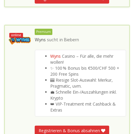
Premium
online
Wyns
sucht in
Biebern
Wyns
Casino – Für alle, die mehr
wollen!
✨ 100 % Bonus bis €500/CHF 500 +
200 Free Spins
🎰 Riesige Slot-Auswahl: Merkur,
Pragmatic, uvm.
💼 Schnelle Ein-/Auszahlungen inkl.
Krypto
👑 VIP-Treatment mit Cashback &
Extras
Registrieren & Bonus absahnen