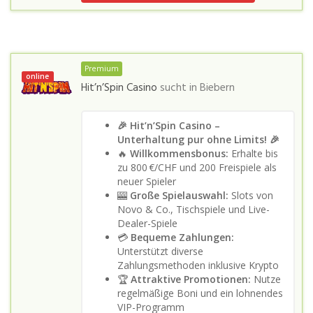
Premium
online
Hit’n’Spin Casino
sucht in
Biebern
🎉 Hit’n’Spin Casino –
Unterhaltung pur ohne Limits! 🎉
🔥
Willkommensbonus:
Erhalte bis
zu 800 €/CHF und 200 Freispiele als
neuer Spieler
🎰
Große Spielauswahl:
Slots von
Novo & Co., Tischspiele und Live-
Dealer-Spiele
💳
Bequeme Zahlungen:
Unterstützt diverse
Zahlungsmethoden inklusive Krypto
🏆
Attraktive Promotionen:
Nutze
regelmäßige Boni und ein lohnendes
VIP-Programm