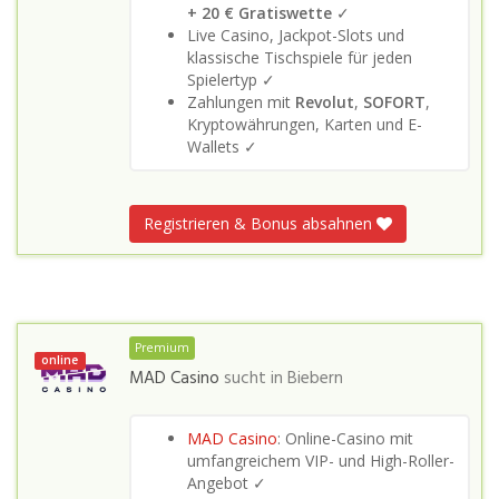
+ 20 € Gratiswette
✓
Live Casino, Jackpot-Slots und
klassische Tischspiele für jeden
Spielertyp ✓
Zahlungen mit
Revolut
,
SOFORT
,
Kryptowährungen, Karten und E-
Wallets ✓
Registrieren & Bonus absahnen
Premium
online
MAD Casino
sucht in
Biebern
MAD Casino
: Online-Casino mit
umfangreichem VIP- und High-Roller-
Angebot ✓