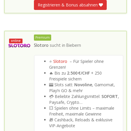
Registrieren & Bonus absahnen
Premium
online
Slotoro
sucht in
Biebern
⭐
Slotoro
– Für Spieler ohne
Grenzen!
🔥 Bis zu
2.500 €/CHF
+ 250
Freispiele sichern
🎰 Slots satt:
Novoline
, Gamomat,
Play’n GO & mehr
💳 Beliebte Zahlungsmittel:
SOFORT
,
Paysafe, Crypto…
💥 Spielen ohne Limits – maximale
Freiheit, maximale Gewinne
🎁 Cashback, Reloads & exklusive
VIP-Angebote