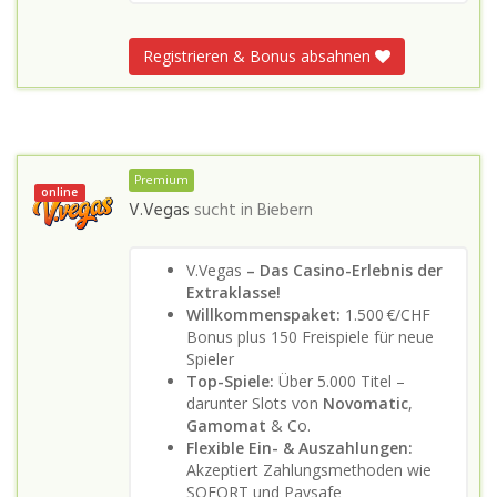
Registrieren & Bonus absahnen
Premium
online
V.Vegas
sucht in
Biebern
V.Vegas
– Das Casino-Erlebnis der
Extraklasse!
Willkommenspaket:
1.500 €/CHF
Bonus plus 150 Freispiele für neue
Spieler
Top-Spiele:
Über 5.000 Titel –
darunter Slots von
Novomatic
,
Gamomat
& Co.
Flexible Ein- & Auszahlungen:
Akzeptiert Zahlungsmethoden wie
SOFORT und Paysafe