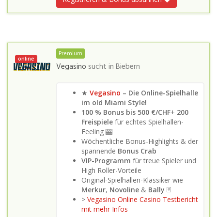
Premium
online
Vegasino
sucht in
Biebern
★
Vegasino
– Die Online-Spielhalle
im old Miami Style!
100 % Bonus bis 500 €/CHF
+
200
Freispiele
für echtes Spielhallen-
Feeling 🎰
Wöchentliche Bonus-Highlights & der
spannende
Bonus Crab
VIP-Programm
für treue Spieler und
High Roller-Vorteile
Original-Spielhallen-Klassiker wie
Merkur
,
Novoline
&
Bally
🃏
>
Vegasino Online Casino Testbericht
mit mehr Infos