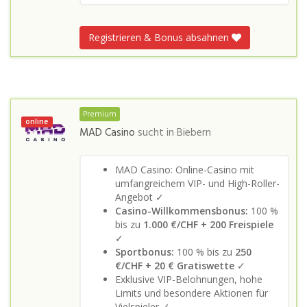
Registrieren & Bonus absahnen
Premium
online
MAD Casino
sucht in
Biebern
MAD Casino: Online-Casino mit
umfangreichem VIP- und High-Roller-
Angebot ✓
Casino-Willkommensbonus:
100 %
bis zu
1.000 €/CHF + 200 Freispiele
✓
Sportbonus:
100 % bis zu
250
€/CHF + 20 € Gratiswette
✓
Exklusive VIP-Belohnungen, hohe
Limits und besondere Aktionen für
Vielspieler ✓