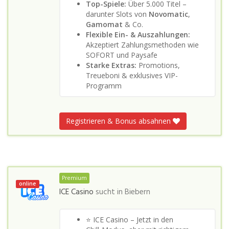
Top-Spiele:
Über 5.000 Titel –
darunter Slots von
Novomatic
,
Gamomat
& Co.
Flexible Ein- & Auszahlungen:
Akzeptiert Zahlungsmethoden wie
SOFORT und Paysafe
Starke Extras:
Promotions,
Treueboni & exklusives VIP-
Programm
Registrieren & Bonus absahnen
Premium
online
ICE Casino
sucht in
Biebern
⭐ ICE Casino – Jetzt in den