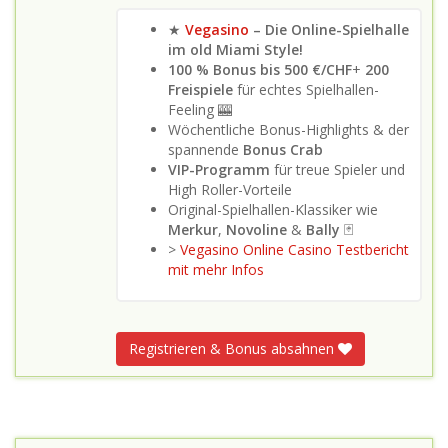
★
Vegasino
– Die Online-Spielhalle
im old Miami Style!
100 % Bonus bis 500 €/CHF
+
200
Freispiele
für echtes Spielhallen-
Feeling 🎰
Wöchentliche Bonus-Highlights & der
spannende
Bonus Crab
VIP-Programm
für treue Spieler und
High Roller-Vorteile
Original-Spielhallen-Klassiker wie
Merkur
,
Novoline
&
Bally
🃏
>
Vegasino Online Casino Testbericht
mit mehr Infos
Registrieren & Bonus absahnen