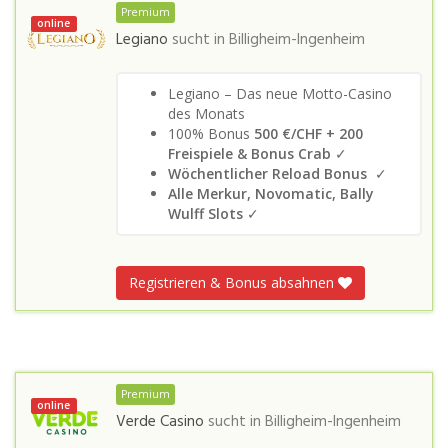
Premium
online
Legiano
sucht in
Billigheim-Ingenheim
Legiano – Das neue Motto-Casino
des Monats
100% Bonus
500 €/CHF + 200
Freispiele & Bonus Crab
✓
Wöchentlicher Reload Bonus
✓
Alle Merkur, Novomatic, Bally
Wulff Slots
✓
Registrieren & Bonus absahnen
Premium
online
Verde Casino
sucht in
Billigheim-Ingenheim