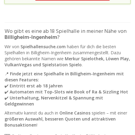
Wo gibt es eine ab 18 Spielhalle in meiner Nähe von
Billigheim-Ingenheim
?
Wir von
Spielhallensuche.com
haben für dich die besten
Spielhallen in Billigheim-Ingenheim zusammengestellt. Dazu
gehören bekannte Namen wie
Merkur Spielothek, Löwen Play,
VulkanVegas und Spielstation Spielo
.
📍
Finde jetzt eine Spielhalle in Billigheim-Ingenheim mit
diesen Features:
✔️
Eintritt erst ab 18 Jahren
✔️
Automaten mit Top-Slots wie Book of Ra & Sizzling Hot
✔️
Unterhaltung, Nervenkitzel & Spannung mit
Geldgewinnen
Alternativ kannst du auch in
Online Casinos
spielen – mit einer
größeren Auswahl, besseren Quoten und attraktiven
Bonusaktionen
!