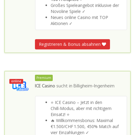
Großes Spieleangebot inklusive der
Novoline Spiele ✓
Neues online Casino mit TOP
Aktionen ✓
Registrieren & Bonus absahnen
Premium
online
ICE Casino
sucht in
Billigheim-Ingenheim
⭐ ICE Casino – Jetzt in den
Chill‑Modus, aber mit richtigem
Einsatz! ⭐
🔥 Willkommensbonus: Maximal
€1.500/CHF 1.500, 450% Match auf
vier Einzahlungen ✓