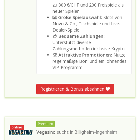
zu 800 €/CHF und 200 Freispiele als
neuer Spieler
🎰
Große Spielauswahl:
Slots von
Novo & Co., Tischspiele und Live-
Dealer-Spiele
💳
Bequeme Zahlungen:
Unterstützt diverse
Zahlungsmethoden inklusive Krypto
🏆
Attraktive Promotionen:
Nutze
regelmäßige Boni und ein lohnendes
VIP-Programm
Registrieren & Bonus absahnen
Premium
online
Vegasino
sucht in
Billigheim-Ingenheim