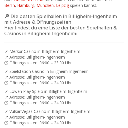
Berlin
,
Hamburg
,
München,
Leipzig
spielen kannst.
🔎 Die besten Spielhallen in Billigheim-Ingenheim
mit Adresse & Öffnungszeiten
Hier findest du eine Liste der besten Spielhallen &
Casinos in Billigheim-Ingenheim:
📌 Merkur Casino in Billigheim-Ingenheim
📍 Adresse: Billigheim-Ingenheim
🕒 Öffnungszeiten: 06:00 – 23:00 Uhr
📌 Spielstation Casino in Billigheim-Ingenheim
📍 Adresse: Billigheim-Ingenheim
🕒 Öffnungszeiten: 06:00 – 24:00 Uhr
📌 Löwen Play Spielo in Billigheim-Ingenheim
📍 Adresse: Billigheim-Ingenheim
🕒 Öffnungszeiten: 06:00 – 24:00 Uhr
📌 VulkanVegas Casino in Billigheim-Ingenheim
📍 Adresse: Billigheim-Ingenheim
🕒 Öffnungszeiten: 06:00 – 24:00 Uhr