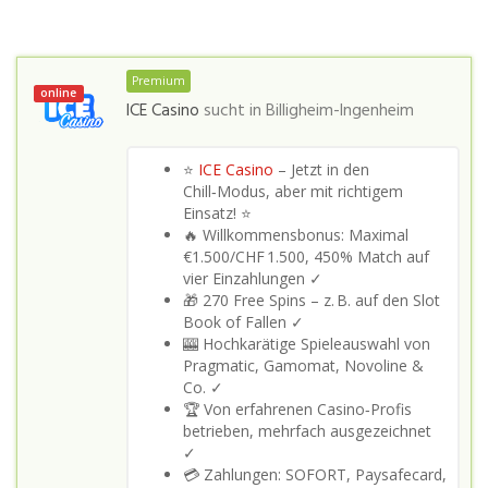
Premium
online
ICE Casino
sucht in
Billigheim-Ingenheim
⭐
ICE Casino
– Jetzt in den
Chill‑Modus, aber mit richtigem
Einsatz! ⭐
🔥 Willkommensbonus: Maximal
€1.500/CHF 1.500, 450% Match auf
vier Einzahlungen ✓
🎁 270 Free Spins – z. B. auf den Slot
Book of Fallen ✓
🎰 Hochkarätige Spieleauswahl von
Pragmatic, Gamomat, Novoline &
Co. ✓
🏆 Von erfahrenen Casino‑Profis
betrieben, mehrfach ausgezeichnet
✓
💳 Zahlungen: SOFORT, Paysafecard,