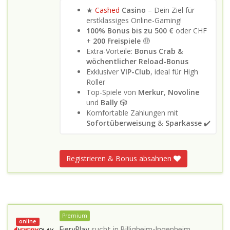
★
Cashed
Casino
– Dein Ziel für
erstklassiges Online-Gaming!
100% Bonus bis zu 500 €
oder CHF
+
200 Freispiele
🤑
Extra-Vorteile:
Bonus Crab &
wöchentlicher Reload-Bonus
Exklusiver
VIP-Club
, ideal für High
Roller
Top-Spiele von
Merkur
,
Novoline
und
Bally
🎲
Komfortable Zahlungen mit
Sofortüberweisung
&
Sparkasse
✔️
Registrieren & Bonus absahnen
Premium
online