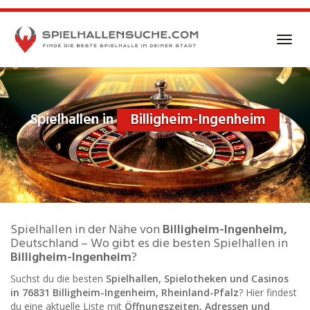
Skip
to
main
Toggl
content
navig
Spielhallen in
Billigheim-Ingenheim
Spielhallen in der Nähe von
Billigheim-Ingenheim,
Deutschland – Wo gibt es die besten Spielhallen in
Billigheim-Ingenheim
?
Suchst du die besten
Spielhallen, Spielotheken und Casinos
in 76831 Billigheim-Ingenheim, Rheinland-Pfalz
? Hier findest
du eine aktuelle Liste mit
Öffnungszeiten, Adressen und