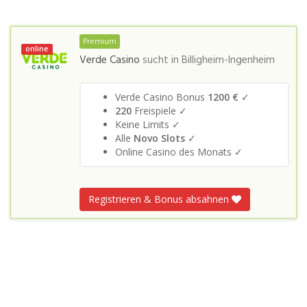
Premium
online
Verde Casino
sucht in
Billigheim-Ingenheim
Verde Casino Bonus
1200 €
✓
220
Freispiele ✓
Keine Limits ✓
Alle
Novo Slots
✓
Online Casino des Monats ✓
Registrieren & Bonus absahnen