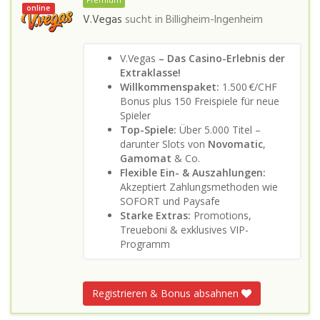
Premium
online
V.Vegas
sucht in
Billigheim-Ingenheim
V.Vegas
– Das Casino-Erlebnis der
Extraklasse!
Willkommenspaket:
1.500 €/CHF
Bonus plus 150 Freispiele für neue
Spieler
Top-Spiele:
Über 5.000 Titel –
darunter Slots von
Novomatic
,
Gamomat
& Co.
Flexible Ein- & Auszahlungen:
Akzeptiert Zahlungsmethoden wie
SOFORT und Paysafe
Starke Extras:
Promotions,
Treueboni & exklusives VIP-
Programm
Registrieren & Bonus absahnen