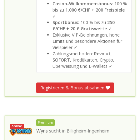
Casino-Willkommensbonus:
100 %
bis zu
1.000 €/CHF + 200 Freispiele
✓
Sportbonus:
100 % bis zu
250
€/CHF + 20 € Gratiswette
✓
Exklusive VIP-Belohnungen, hohe
Limits und besondere Aktionen für
Vielspieler ✓
Zahlungsmethoden:
Revolut
,
SOFORT
, Kreditkarten, Crypto,
Überweisung und E-Wallets ✓
Registrieren & Bonus absahnen
Premium
online
Wyns
sucht in
Billigheim-Ingenheim