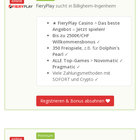
online
FieryPlay
sucht in
Billigheim-Ingenheim
★
FieryPlay Casino
>
Das beste
Angebot – Jetzt spielen!
Bis zu 2500€/CHF
Willkommensbonus
✓
350 Freispiele
, z.B. für
Dolphin’s
Pearl
✓
ALLE Top-Games
>
Novomatic
✓
Pragmatic
✓
Viele Zahlungsmethoden mit
SOFORT und Crypto ✓
Registrieren & Bonus absahnen
Premium
online