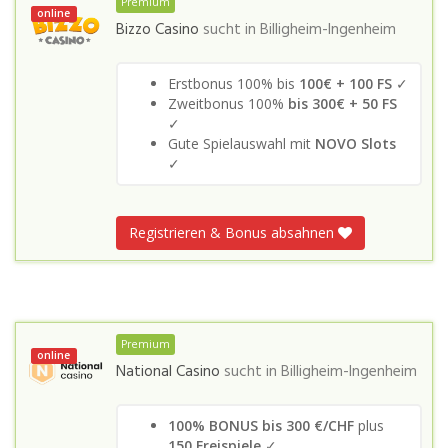
Premium
online
Bizzo Casino
sucht in
Billigheim-Ingenheim
Erstbonus 100% bis
100€ + 100 FS
✓
Zweitbonus 100%
bis 300€ + 50 FS
✓
Gute Spielauswahl mit
NOVO Slots
✓
Registrieren & Bonus absahnen
Premium
online
National Casino
sucht in
Billigheim-Ingenheim
100% BONUS bis 300 €/CHF
plus
150 Freispiele
✓