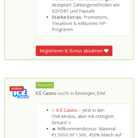
Akzeptiert Zahlungsmethoden wie
SOFORT und Paysafe
Starke Extras:
Promotions,
Treueboni & exklusives VIP-
Programm
Registrieren & Bonus absahnen
Premium
online
ICE Casino
sucht in
Binningen, Eifel
⭐
ICE Casino
– Jetzt in den
Chill‑Modus, aber mit richtigem
Einsatz! ⭐
🔥 Willkommensbonus: Maximal
€1.500/CHF 1.500, 450% Match auf