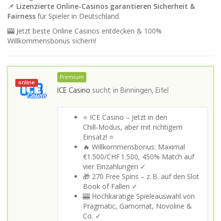
📌
Lizenzierte Online-Casinos garantieren Sicherheit &
Fairness
für Spieler in Deutschland.
🎰 Jetzt beste Online Casinos entdecken & 100%
Willkommensbonus sichern!
Premium
online
ICE Casino
sucht in
Binningen, Eifel
⭐ ICE Casino – Jetzt in den
Chill‑Modus, aber mit richtigem
Einsatz! ⭐
🔥 Willkommensbonus: Maximal
€1.500/CHF 1.500, 450% Match auf
vier Einzahlungen ✓
🎁 270 Free Spins – z. B. auf den Slot
Book of Fallen ✓
🎰 Hochkarätige Spieleauswahl von
Pragmatic, Gamomat, Novoline &
Co. ✓