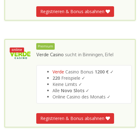
Registrieren & Bonus absahnen
Premium
online
Verde Casino
sucht in
Binningen, Eifel
Verde
Casino Bonus
1200 €
✓
220
Freispiele ✓
Keine Limits ✓
Alle
Novo Slots
✓
Online Casino des Monats ✓
Registrieren & Bonus absahnen