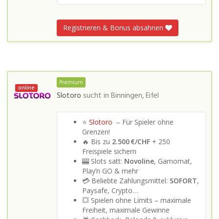
Registrieren & Bonus absahnen
Premium
online
Slotoro
sucht in
Binningen, Eifel
⭐
Slotoro
– Für Spieler ohne
Grenzen!
🔥 Bis zu
2.500 €/CHF
+ 250
Freispiele sichern
🎰 Slots satt:
Novoline
, Gamomat,
Play’n GO & mehr
💳 Beliebte Zahlungsmittel:
SOFORT
,
Paysafe, Crypto…
💥 Spielen ohne Limits – maximale
Freiheit, maximale Gewinne