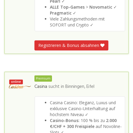
Pearl
✓
ALLE Top-Games
>
Novomatic
✓
Pragmatic
✓
Viele Zahlungsmethoden mit
SOFORT und Crypto ✓
Registrieren & Bonus absahnen
Premium
online
Casina
sucht in
Binningen, Eifel
Casina Casino: Eleganz, Luxus und
exklusive Casino-Unterhaltung auf
höchstem Niveau ✓
Casino-Bonus:
100 % bis zu
2.000
€/CHF + 300 Freispiele
auf Novoline-
Slots ✓