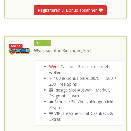
Registrieren & Bonus absahnen
Premium
online
Wyns
sucht in
Binningen, Eifel
Wyns
Casino – Für alle, die mehr
wollen!
✨ 100 % Bonus bis €500/CHF 500 +
200 Free Spins
🎰 Riesige Slot-Auswahl: Merkur,
Pragmatic, uvm.
💼 Schnelle Ein-/Auszahlungen inkl.
Krypto
👑 VIP-Treatment mit Cashback &
Extras