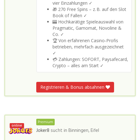
vier Einzahlungen ✓
🎁 270 Free Spins – z. B. auf den Slot
Book of Fallen ✓
🎰 Hochkarätige Spieleauswahl von
Pragmatic, Gamomat, Novoline &
Co. ✓
🏆 Von erfahrenen Casino‑Profis
betrieben, mehrfach ausgezeichnet
✓
💳 Zahlungen: SOFORT, Paysafecard,
Crypto – alles am Start ✓
Registrieren & Bonus absahnen
Premium
online
Joker8
sucht in
Binningen, Eifel