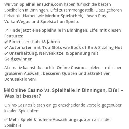
Wir von
Spielhallensuche.com
haben für dich die besten
Spielhallen in Binningen, Eifel zusammengestellt. Dazu gehören
bekannte Namen wie
Merkur Spielothek, Löwen Play,
VulkanVegas und Spielstation Spielo
.
📍
Finde jetzt eine Spielhalle in Binningen, Eifel mit diesen
Features:
✔️
Eintritt erst ab 18 Jahren
✔️
Automaten mit Top-Slots wie Book of Ra & Sizzling Hot
✔️
Unterhaltung, Nervenkitzel & Spannung mit
Geldgewinnen
Alternativ kannst du auch in
Online Casinos
spielen – mit einer
größeren Auswahl, besseren Quoten und attraktiven
Bonusaktionen
!
🎰
Online Casino vs. Spielhalle in Binningen, Eifel –
Was ist besser?
Online-Casinos bieten einige entscheidende Vorteile gegenüber
lokalen Spielhallen:
✅
Mehr Spiele & höhere Auszahlungsquoten
als in der
Spielhalle