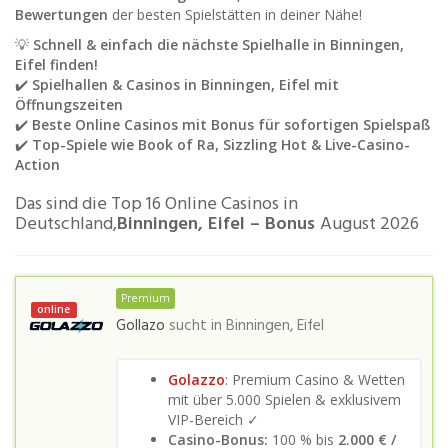
Bewertungen
der besten Spielstätten in deiner Nähe!
💡
Schnell & einfach die nächste Spielhalle in Binningen,
Eifel finden!
✔️
Spielhallen & Casinos in Binningen, Eifel mit
Öffnungszeiten
✔️
Beste Online Casinos mit Bonus für sofortigen Spielspaß
✔️
Top-Spiele wie Book of Ra, Sizzling Hot & Live-Casino-
Action
Das sind die Top 16 Online Casinos in
Deutschland,
Binningen, Eifel – Bonus
August 2026
Premium
online
Gollazo
sucht in
Binningen, Eifel
Golazzo
: Premium Casino & Wetten
mit über 5.000 Spielen & exklusivem
VIP-Bereich ✓
Casino-Bonus:
100 % bis
2.000 € /