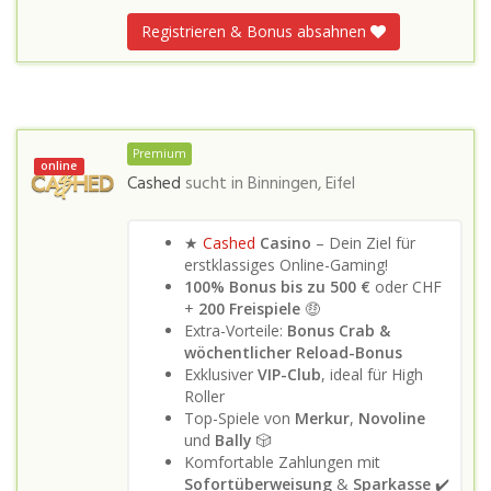
Registrieren & Bonus absahnen
Premium
online
Cashed
sucht in
Binningen, Eifel
★
Cashed
Casino
– Dein Ziel für
erstklassiges Online-Gaming!
100% Bonus bis zu 500 €
oder CHF
+
200 Freispiele
🤑
Extra-Vorteile:
Bonus Crab &
wöchentlicher Reload-Bonus
Exklusiver
VIP-Club
, ideal für High
Roller
Top-Spiele von
Merkur
,
Novoline
und
Bally
🎲
Komfortable Zahlungen mit
Sofortüberweisung
&
Sparkasse
✔️