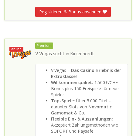
Registrieren & Bonus absahnen
Premium
online
V.Vegas
sucht in
Birkenhördt
V.Vegas
– Das Casino-Erlebnis der
Extraklasse!
Willkommenspaket:
1.500 €/CHF
Bonus plus 150 Freispiele für neue
Spieler
Top-Spiele:
Über 5.000 Titel –
darunter Slots von
Novomatic
,
Gamomat
& Co.
Flexible Ein- & Auszahlungen:
Akzeptiert Zahlungsmethoden wie
SOFORT und Paysafe