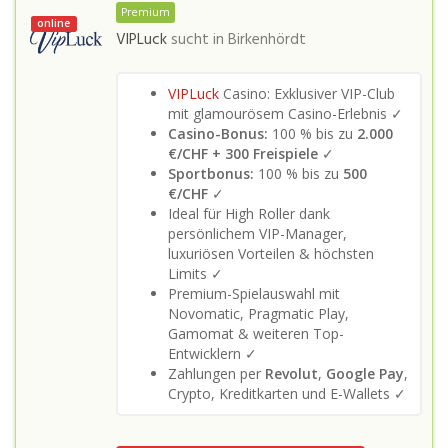
Premium
online
VIPLuck
sucht in
Birkenhördt
VIPLuck
Casino: Exklusiver VIP-Club
mit glamourösem Casino-Erlebnis ✓
Casino-Bonus:
100 % bis zu
2.000
€/CHF + 300 Freispiele
✓
Sportbonus:
100 % bis zu
500
€/CHF
✓
Ideal für High Roller dank
persönlichem VIP-Manager,
luxuriösen Vorteilen & höchsten
Limits ✓
Premium-Spielauswahl mit
Novomatic, Pragmatic Play,
Gamomat & weiteren Top-
Entwicklern ✓
Zahlungen per
Revolut
,
Google Pay
,
Crypto, Kreditkarten und E-Wallets ✓