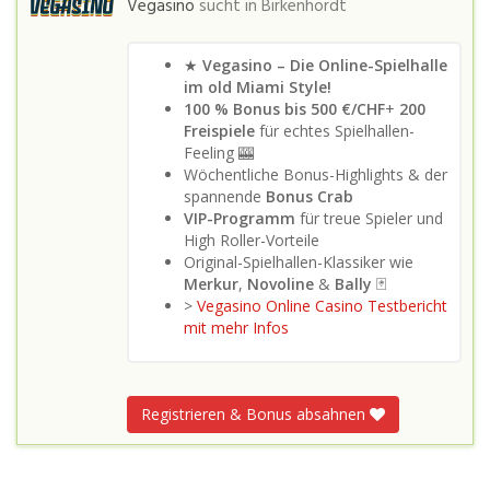
Vegasino
sucht in
Birkenhördt
★
Vegasino – Die Online-Spielhalle
im old Miami Style!
100 % Bonus bis 500 €/CHF
+
200
Freispiele
für echtes Spielhallen-
Feeling 🎰
Wöchentliche Bonus-Highlights & der
spannende
Bonus Crab
VIP-Programm
für treue Spieler und
High Roller-Vorteile
Original-Spielhallen-Klassiker wie
Merkur
,
Novoline
&
Bally
🃏
>
Vegasino Online Casino Testbericht
mit mehr Infos
Registrieren & Bonus absahnen