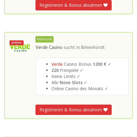
Registrieren & Bonus absahnen
Premium
online
Verde Casino
sucht in
Birkenhördt
Verde
Casino Bonus
1200 €
✓
220
Freispiele ✓
Keine Limits ✓
Alle
Novo Slots
✓
Online Casino des Monats ✓
Registrieren & Bonus absahnen