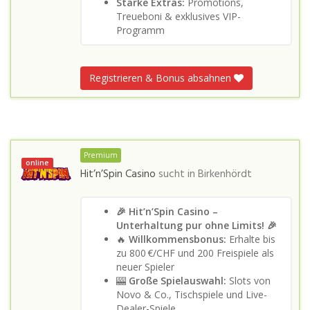
Starke Extras:
Promotions,
Treueboni & exklusives VIP-
Programm
Registrieren & Bonus absahnen
Premium
online
Hit’n’Spin Casino
sucht in
Birkenhördt
🎉 Hit’n’Spin Casino –
Unterhaltung pur ohne Limits! 🎉
🔥
Willkommensbonus:
Erhalte bis
zu 800 €/CHF und 200 Freispiele als
neuer Spieler
🎰
Große Spielauswahl:
Slots von
Novo & Co., Tischspiele und Live-
Dealer-Spiele