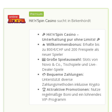
Premium
online
Hit’n’Spin Casino
sucht in
Birkenhördt
🎉 Hit’n’Spin Casino –
Unterhaltung pur ohne Limits! 🎉
🔥
Willkommensbonus:
Erhalte bis
zu 800 €/CHF und 200 Freispiele als
neuer Spieler
🎰
Große Spielauswahl:
Slots von
Novo & Co., Tischspiele und Live-
Dealer-Spiele
💳
Bequeme Zahlungen:
Unterstützt diverse
Zahlungsmethoden inklusive Krypto
🏆
Attraktive Promotionen:
Nutze
regelmäßige Boni und ein lohnendes
VIP-Programm