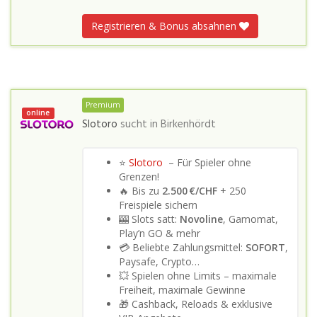
Registrieren & Bonus absahnen
Premium
online
Slotoro
sucht in
Birkenhördt
⭐
Slotoro
– Für Spieler ohne
Grenzen!
🔥 Bis zu
2.500 €/CHF
+ 250
Freispiele sichern
🎰 Slots satt:
Novoline
, Gamomat,
Play’n GO & mehr
💳 Beliebte Zahlungsmittel:
SOFORT
,
Paysafe, Crypto…
💥 Spielen ohne Limits – maximale
Freiheit, maximale Gewinne
🎁 Cashback, Reloads & exklusive