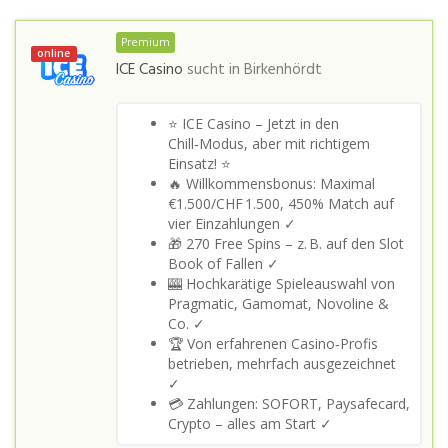
Premium
online
ICE Casino
sucht in
Birkenhördt
⭐ ICE Casino – Jetzt in den
Chill‑Modus, aber mit richtigem
Einsatz! ⭐
🔥 Willkommensbonus: Maximal
€1.500/CHF 1.500, 450% Match auf
vier Einzahlungen ✓
🎁 270 Free Spins – z. B. auf den Slot
Book of Fallen ✓
🎰 Hochkarätige Spieleauswahl von
Pragmatic, Gamomat, Novoline &
Co. ✓
🏆 Von erfahrenen Casino‑Profis
betrieben, mehrfach ausgezeichnet
✓
💳 Zahlungen: SOFORT, Paysafecard,
Crypto – alles am Start ✓