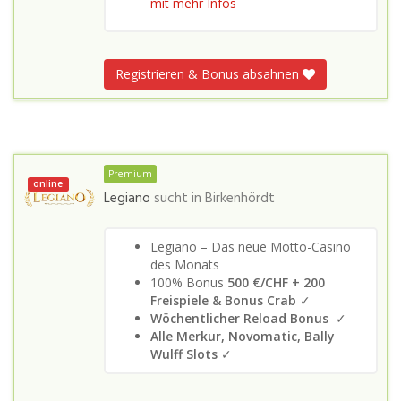
mit mehr Infos
Registrieren & Bonus absahnen
Premium
online
Legiano
sucht in
Birkenhördt
Legiano – Das neue Motto-Casino
des Monats
100% Bonus
500 €/CHF + 200
Freispiele & Bonus Crab
✓
Wöchentlicher Reload Bonus
✓
Alle Merkur, Novomatic, Bally
Wulff Slots
✓