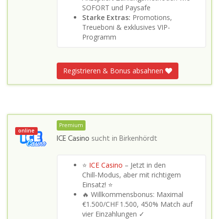
SOFORT und Paysafe
Starke Extras:
Promotions,
Treueboni & exklusives VIP-
Programm
Registrieren & Bonus absahnen
Premium
online
ICE Casino
sucht in
Birkenhördt
⭐
ICE Casino
– Jetzt in den
Chill‑Modus, aber mit richtigem
Einsatz! ⭐
🔥 Willkommensbonus: Maximal
€1.500/CHF 1.500, 450% Match auf
vier Einzahlungen ✓