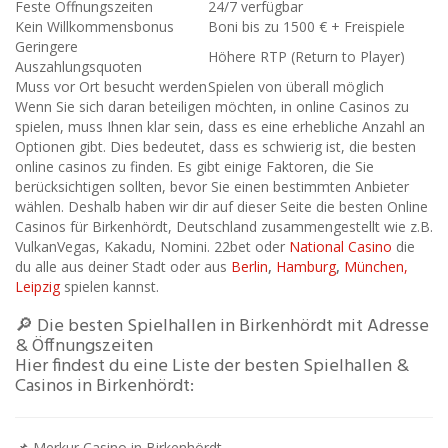
Feste Öffnungszeiten
24/7 verfügbar
Kein Willkommensbonus
Boni bis zu 1500 € + Freispiele
Geringere
Höhere RTP (Return to Player)
Auszahlungsquoten
Muss vor Ort besucht werden
Spielen von überall möglich
Wenn Sie sich daran beteiligen möchten, in online Casinos zu
spielen, muss Ihnen klar sein, dass es eine erhebliche Anzahl an
Optionen gibt. Dies bedeutet, dass es schwierig ist, die besten
online casinos zu finden. Es gibt einige Faktoren, die Sie
berücksichtigen sollten, bevor Sie einen bestimmten Anbieter
wählen. Deshalb haben wir dir auf dieser Seite die besten Online
Casinos für Birkenhördt, Deutschland zusammengestellt wie z.B.
VulkanVegas, Kakadu, Nomini. 22bet oder
National Casino
die
du alle aus deiner Stadt oder aus
Berlin
,
Hamburg
,
München,
Leipzig
spielen kannst.
🔎 Die besten Spielhallen in Birkenhördt mit Adresse
& Öffnungszeiten
Hier findest du eine Liste der besten Spielhallen &
Casinos in Birkenhördt:
📌 Merkur Casino in Birkenhördt