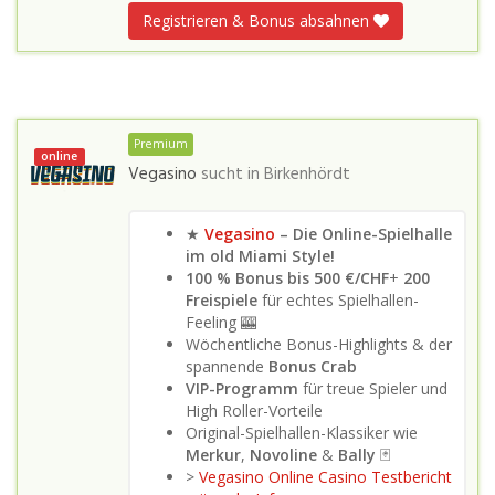
Registrieren & Bonus absahnen
Premium
online
Vegasino
sucht in
Birkenhördt
★
Vegasino
– Die Online-Spielhalle
im old Miami Style!
100 % Bonus bis 500 €/CHF
+
200
Freispiele
für echtes Spielhallen-
Feeling 🎰
Wöchentliche Bonus-Highlights & der
spannende
Bonus Crab
VIP-Programm
für treue Spieler und
High Roller-Vorteile
Original-Spielhallen-Klassiker wie
Merkur
,
Novoline
&
Bally
🃏
>
Vegasino Online Casino Testbericht