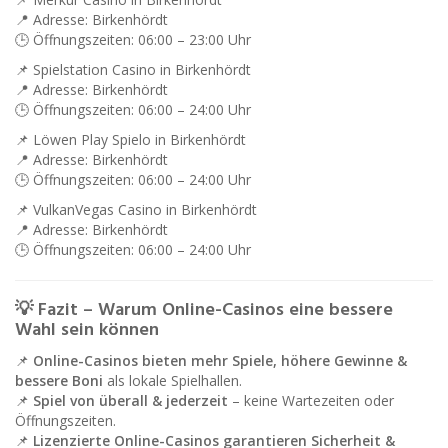
📍 Adresse: Birkenhördt
🕒 Öffnungszeiten: 06:00 – 23:00 Uhr
📌 Spielstation Casino in Birkenhördt
📍 Adresse: Birkenhördt
🕒 Öffnungszeiten: 06:00 – 24:00 Uhr
📌 Löwen Play Spielo in Birkenhördt
📍 Adresse: Birkenhördt
🕒 Öffnungszeiten: 06:00 – 24:00 Uhr
📌 VulkanVegas Casino in Birkenhördt
📍 Adresse: Birkenhördt
🕒 Öffnungszeiten: 06:00 – 24:00 Uhr
💡 Fazit – Warum Online-Casinos eine bessere
Wahl sein können
📌
Online-Casinos bieten mehr Spiele, höhere Gewinne &
bessere Boni
als lokale Spielhallen.
📌
Spiel von überall & jederzeit
– keine Wartezeiten oder
Öffnungszeiten.
📌
Lizenzierte Online-Casinos garantieren Sicherheit &