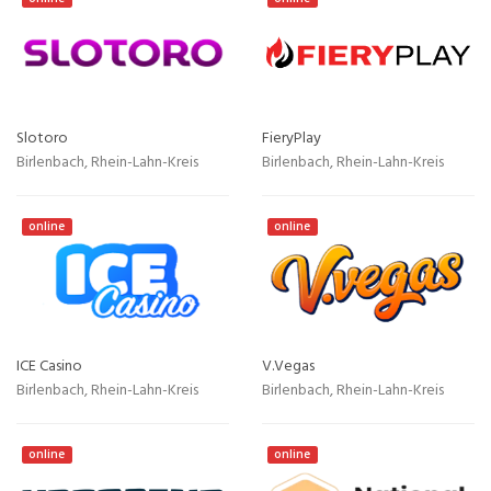
Slotoro
FieryPlay
Birlenbach, Rhein-Lahn-Kreis
Birlenbach, Rhein-Lahn-Kreis
online
online
ICE Casino
V.Vegas
Birlenbach, Rhein-Lahn-Kreis
Birlenbach, Rhein-Lahn-Kreis
online
online