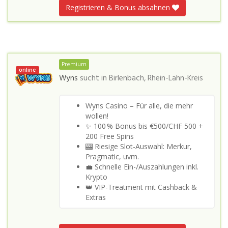
Registrieren & Bonus absahnen
Premium
online
Wyns
sucht in
Birlenbach, Rhein-Lahn-Kreis
Wyns Casino – Für alle, die mehr
wollen!
✨ 100 % Bonus bis €500/CHF 500 +
200 Free Spins
🎰 Riesige Slot-Auswahl: Merkur,
Pragmatic, uvm.
💼 Schnelle Ein-/Auszahlungen inkl.
Krypto
👑 VIP-Treatment mit Cashback &
Extras