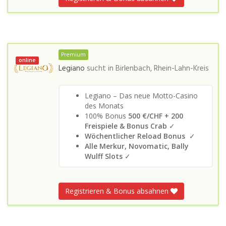
Premium
online
Legiano
sucht in
Birlenbach, Rhein-Lahn-Kreis
Legiano – Das neue Motto-Casino
des Monats
100% Bonus
500 €/CHF + 200
Freispiele & Bonus Crab
✓
Wöchentlicher Reload Bonus
✓
Alle Merkur, Novomatic, Bally
Wulff Slots
✓
Registrieren & Bonus absahnen