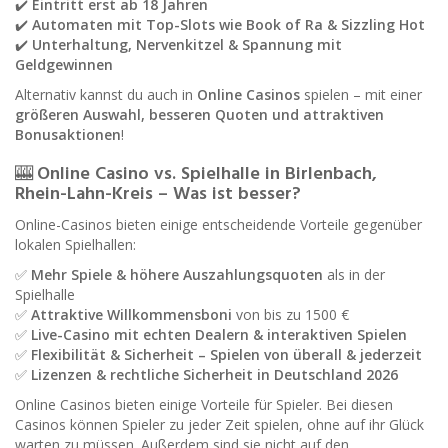
✔️
Eintritt erst ab 18 Jahren
✔️
Automaten mit Top-Slots wie Book of Ra & Sizzling Hot
✔️
Unterhaltung, Nervenkitzel & Spannung mit
Geldgewinnen
Alternativ kannst du auch in
Online Casinos
spielen – mit einer
größeren Auswahl, besseren Quoten und attraktiven
Bonusaktionen
!
🎰
Online Casino vs. Spielhalle in Birlenbach,
Rhein-Lahn-Kreis – Was ist besser?
Online-Casinos bieten einige entscheidende Vorteile gegenüber
lokalen Spielhallen:
✅
Mehr Spiele & höhere Auszahlungsquoten
als in der
Spielhalle
✅
Attraktive Willkommensboni
von bis zu 1500 €
✅
Live-Casino mit echten Dealern & interaktiven Spielen
✅
Flexibilität & Sicherheit – Spielen von überall & jederzeit
✅
Lizenzen & rechtliche Sicherheit in Deutschland 2026
Online Casinos bieten einige Vorteile für Spieler. Bei diesen
Casinos können Spieler zu jeder Zeit spielen, ohne auf ihr Glück
warten zu müssen. Außerdem sind sie nicht auf den