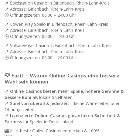
📌 Spielstation Casino in Birlenbach, Rhein-Lahn-Kreis
📍 Adresse: Birlenbach, Rhein-Lahn-Kreis
🕒 Öffnungszeiten: 06:00 – 24:00 Uhr
📌 Löwen Play Spielo in Birlenbach, Rhein-Lahn-Kreis
📍 Adresse: Birlenbach, Rhein-Lahn-Kreis
🕒 Öffnungszeiten: 06:00 – 24:00 Uhr
📌 VulkanVegas Casino in Birlenbach, Rhein-Lahn-Kreis
📍 Adresse: Birlenbach, Rhein-Lahn-Kreis
🕒 Öffnungszeiten: 06:00 – 24:00 Uhr
💡 Fazit – Warum Online-Casinos eine bessere
Wahl sein können
📌
Online-Casinos bieten mehr Spiele, höhere Gewinne &
bessere Boni
als lokale Spielhallen.
📌
Spiel von überall & jederzeit
– keine Wartezeiten oder
Öffnungszeiten.
📌
Lizenzierte Online-Casinos garantieren Sicherheit &
Fairness
für Spieler in Deutschland.
🎰 Jetzt beste Online Casinos entdecken & 100%