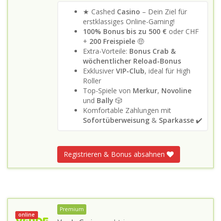
★ Cashed
Casino
– Dein Ziel für
erstklassiges Online-Gaming!
100% Bonus bis zu 500 €
oder CHF
+
200 Freispiele
🤑
Extra-Vorteile:
Bonus Crab &
wöchentlicher Reload-Bonus
Exklusiver
VIP-Club
, ideal für High
Roller
Top-Spiele von
Merkur
,
Novoline
und
Bally
🎲
Komfortable Zahlungen mit
Sofortüberweisung
&
Sparkasse
✔️
Registrieren & Bonus absahnen
Premium
online