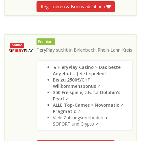
Registrieren & Bonus absahnen
Premium
online
FieryPlay
sucht in
Birlenbach, Rhein-Lahn-Kreis
★
FieryPlay Casino
>
Das beste
Angebot – Jetzt spielen!
Bis zu 2500€/CHF
Willkommensbonus
✓
350 Freispiele
, z.B. für
Dolphin’s
Pearl
✓
ALLE Top-Games
>
Novomatic
✓
Pragmatic
✓
Viele Zahlungsmethoden mit
SOFORT und Crypto ✓