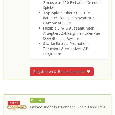
Bonus plus 150 Freispiele für neue
Spieler
Top-Spiele:
Über 5.000 Titel –
darunter Slots von
Novomatic
,
Gamomat
& Co.
Flexible Ein- & Auszahlungen:
Akzeptiert Zahlungsmethoden wie
SOFORT und Paysafe
Starke Extras:
Promotions,
Treueboni & exklusives VIP-
Programm
Registrieren & Bonus absahnen
Premium
online
Cashed
sucht in
Birlenbach, Rhein-Lahn-Kreis