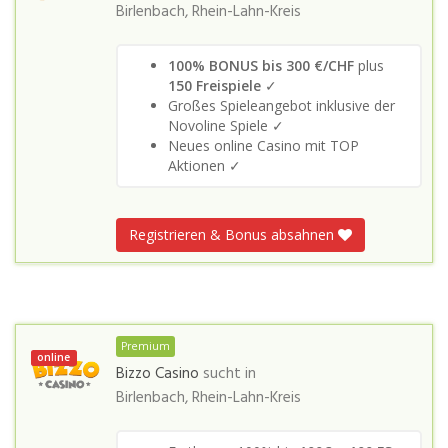
Birlenbach, Rhein-Lahn-Kreis
100% BONUS bis 300 €/CHF
plus
150 Freispiele
✓
Großes Spieleangebot inklusive der
Novoline Spiele ✓
Neues online Casino mit TOP
Aktionen ✓
Registrieren & Bonus absahnen
Premium
online
Bizzo Casino
sucht in
Birlenbach, Rhein-Lahn-Kreis