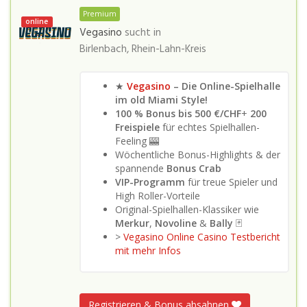
Premium
online
Vegasino
sucht in
Birlenbach, Rhein-Lahn-Kreis
★
Vegasino
– Die Online-Spielhalle
im old Miami Style!
100 % Bonus bis 500 €/CHF
+
200
Freispiele
für echtes Spielhallen-
Feeling 🎰
Wöchentliche Bonus-Highlights & der
spannende
Bonus Crab
VIP-Programm
für treue Spieler und
High Roller-Vorteile
Original-Spielhallen-Klassiker wie
Merkur
,
Novoline
&
Bally
🃏
>
Vegasino Online Casino Testbericht
mit mehr Infos
Registrieren & Bonus absahnen