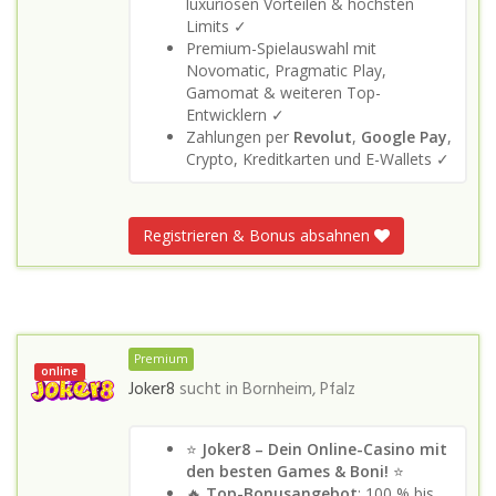
luxuriösen Vorteilen & höchsten
Limits ✓
Premium-Spielauswahl mit
Novomatic, Pragmatic Play,
Gamomat & weiteren Top-
Entwicklern ✓
Zahlungen per
Revolut
,
Google Pay
,
Crypto, Kreditkarten und E-Wallets ✓
Registrieren & Bonus absahnen
Premium
online
Joker8
sucht in
Bornheim, Pfalz
⭐
Joker8 – Dein Online-Casino mit
den besten Games & Boni!
⭐
🔥
Top-Bonusangebot
: 100 % bis