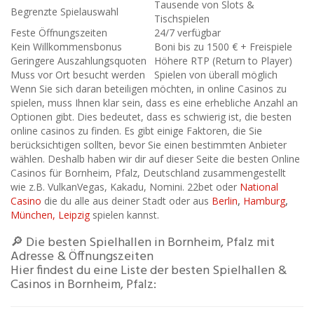
Tausende von Slots &
Begrenzte Spielauswahl
Tischspielen
Feste Öffnungszeiten
24/7 verfügbar
Kein Willkommensbonus
Boni bis zu 1500 € + Freispiele
Geringere Auszahlungsquoten
Höhere RTP (Return to Player)
Muss vor Ort besucht werden
Spielen von überall möglich
Wenn Sie sich daran beteiligen möchten, in online Casinos zu
spielen, muss Ihnen klar sein, dass es eine erhebliche Anzahl an
Optionen gibt. Dies bedeutet, dass es schwierig ist, die besten
online casinos zu finden. Es gibt einige Faktoren, die Sie
berücksichtigen sollten, bevor Sie einen bestimmten Anbieter
wählen. Deshalb haben wir dir auf dieser Seite die besten Online
Casinos für Bornheim, Pfalz, Deutschland zusammengestellt
wie z.B. VulkanVegas, Kakadu, Nomini. 22bet oder
National
Casino
die du alle aus deiner Stadt oder aus
Berlin
,
Hamburg
,
München,
Leipzig
spielen kannst.
🔎 Die besten Spielhallen in Bornheim, Pfalz mit
Adresse & Öffnungszeiten
Hier findest du eine Liste der besten Spielhallen &
Casinos in Bornheim, Pfalz: