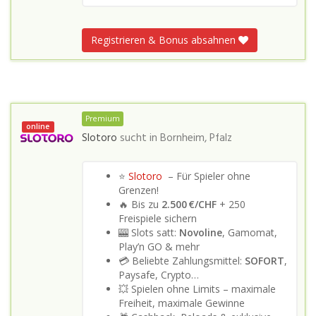
Registrieren & Bonus absahnen
Premium
online
Slotoro
sucht in
Bornheim, Pfalz
⭐
Slotoro
– Für Spieler ohne
Grenzen!
🔥 Bis zu
2.500 €/CHF
+ 250
Freispiele sichern
🎰 Slots satt:
Novoline
, Gamomat,
Play’n GO & mehr
💳 Beliebte Zahlungsmittel:
SOFORT
,
Paysafe, Crypto…
💥 Spielen ohne Limits – maximale
Freiheit, maximale Gewinne