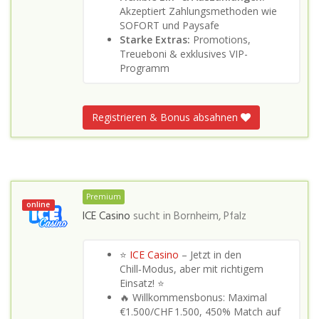
Akzeptiert Zahlungsmethoden wie
SOFORT und Paysafe
Starke Extras:
Promotions,
Treueboni & exklusives VIP-
Programm
Registrieren & Bonus absahnen
Premium
online
ICE Casino
sucht in
Bornheim, Pfalz
⭐
ICE Casino
– Jetzt in den
Chill‑Modus, aber mit richtigem
Einsatz! ⭐
🔥 Willkommensbonus: Maximal
€1.500/CHF 1.500, 450% Match auf