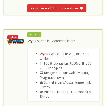
Registrieren & Bonus absahnen
Premium
online
Wyns
sucht in
Bornheim, Pfalz
Wyns
Casino – Für alle, die mehr
wollen!
✨ 100 % Bonus bis €500/CHF 500 +
200 Free Spins
🎰 Riesige Slot-Auswahl: Merkur,
Pragmatic, uvm.
💼 Schnelle Ein-/Auszahlungen inkl.
Krypto
👑 VIP-Treatment mit Cashback &
Extras