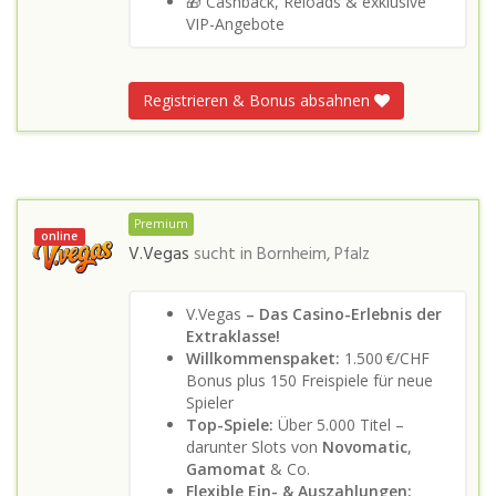
🎁 Cashback, Reloads & exklusive
VIP-Angebote
Registrieren & Bonus absahnen
Premium
online
V.Vegas
sucht in
Bornheim, Pfalz
V.Vegas
– Das Casino-Erlebnis der
Extraklasse!
Willkommenspaket:
1.500 €/CHF
Bonus plus 150 Freispiele für neue
Spieler
Top-Spiele:
Über 5.000 Titel –
darunter Slots von
Novomatic
,
Gamomat
& Co.
Flexible Ein- & Auszahlungen: