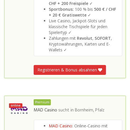
CHF + 200 Freispiele
✓
Sportbonus:
100 % bis
500 € / CHF
+ 20 € Gratiswette
✓
Live Casino, Jackpot-Slots und
klassische Tischspiele für jeden
Spielertyp ✓
Zahlungen mit
Revolut
,
SOFORT
,
Kryptowährungen, Karten und E-
Wallets ✓
Registrieren & Bonus absahnen
Premium
online
MAD Casino
sucht in
Bornheim, Pfalz
MAD Casino
: Online-Casino mit