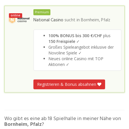
Premium
online
National Casino
sucht in
Bornheim, Pfalz
100% BONUS bis 300 €/CHF
plus
150 Freispiele
✓
Großes Spieleangebot inklusive der
Novoline Spiele ✓
Neues online Casino mit TOP
Aktionen ✓
Registrieren & Bonus absahnen
Wo gibt es eine ab 18 Spielhalle in meiner Nähe von
Bornheim, Pfalz
?