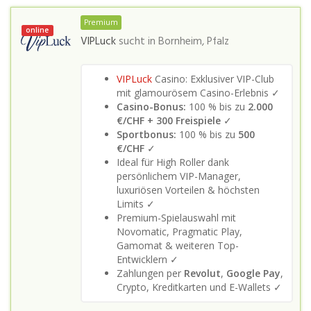
Premium
online
VIPLuck
sucht in
Bornheim, Pfalz
VIPLuck
Casino: Exklusiver VIP-Club
mit glamourösem Casino-Erlebnis ✓
Casino-Bonus:
100 % bis zu
2.000
€/CHF + 300 Freispiele
✓
Sportbonus:
100 % bis zu
500
€/CHF
✓
Ideal für High Roller dank
persönlichem VIP-Manager,
luxuriösen Vorteilen & höchsten
Limits ✓
Premium-Spielauswahl mit
Novomatic, Pragmatic Play,
Gamomat & weiteren Top-
Entwicklern ✓
Zahlungen per
Revolut
,
Google Pay
,
Crypto, Kreditkarten und E-Wallets ✓