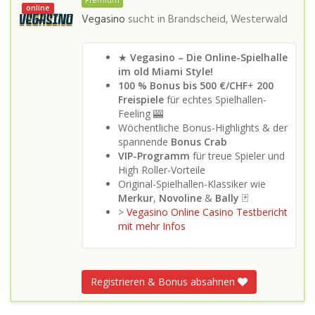
Premium
online
Vegasino
sucht in
Brandscheid, Westerwald
★
Vegasino – Die Online-Spielhalle
im old Miami Style!
100 % Bonus bis 500 €/CHF
+
200
Freispiele
für echtes Spielhallen-
Feeling 🎰
Wöchentliche Bonus-Highlights & der
spannende
Bonus Crab
VIP-Programm
für treue Spieler und
High Roller-Vorteile
Original-Spielhallen-Klassiker wie
Merkur
,
Novoline
&
Bally
🃏
>
Vegasino Online Casino Testbericht
mit mehr Infos
Registrieren & Bonus absahnen