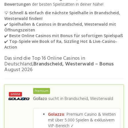
Bewertungen
der besten Spielstätten in deiner Nähe!
💡
Schnell & einfach die nächste Spielhalle in Brandscheid,
Westerwald finden!
✔️
Spielhallen & Casinos in Brandscheid, Westerwald mit
Öffnungszeiten
✔️
Beste Online Casinos mit Bonus für sofortigen Spielspaß
✔️
Top-Spiele wie Book of Ra, Sizzling Hot & Live-Casino-
Action
Das sind die Top 16 Online Casinos in
Deutschland,
Brandscheid, Westerwald – Bonus
August 2026
Premium
online
Gollazo
sucht in
Brandscheid, Westerwald
Golazzo
: Premium Casino & Wetten
mit über 5.000 Spielen & exklusivem
VIP-Bereich ✓