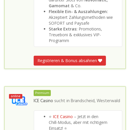
Gamomat
& Co.
Flexible Ein- & Auszahlungen:
Akzeptiert Zahlungsmethoden wie
SOFORT und Paysafe
Starke Extras:
Promotions,
Treueboni & exklusives VIP-
Programm
Registrieren & Bonus absahnen
Premium
online
ICE Casino
sucht in
Brandscheid, Westerwald
⭐
ICE Casino
– Jetzt in den
Chill‑Modus, aber mit richtigem
Einsatz! ⭐