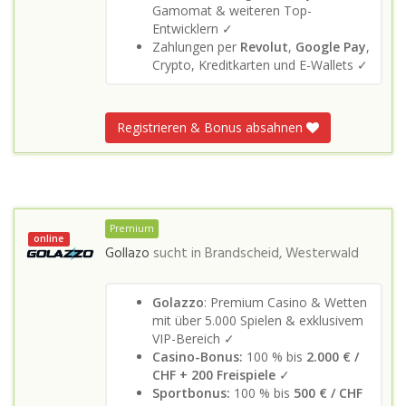
Gamomat & weiteren Top-
Entwicklern ✓
Zahlungen per
Revolut
,
Google Pay
,
Crypto, Kreditkarten und E-Wallets ✓
Registrieren & Bonus absahnen
Premium
online
Gollazo
sucht in
Brandscheid, Westerwald
Golazzo
: Premium Casino & Wetten
mit über 5.000 Spielen & exklusivem
VIP-Bereich ✓
Casino-Bonus:
100 % bis
2.000 € /
CHF + 200 Freispiele
✓
Sportbonus:
100 % bis
500 € / CHF