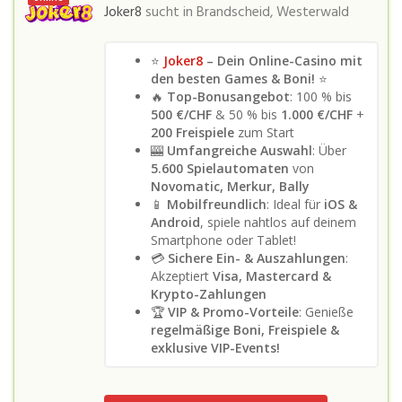
Joker8
sucht in
Brandscheid, Westerwald
⭐
Joker8
– Dein Online-Casino mit
den besten Games & Boni!
⭐
🔥
Top-Bonusangebot
: 100 % bis
500 €/CHF
& 50 % bis
1.000 €/CHF
+
200 Freispiele
zum Start
🎰
Umfangreiche Auswahl
: Über
5.600 Spielautomaten
von
Novomatic, Merkur, Bally
📱
Mobilfreundlich
: Ideal für
iOS &
Android
, spiele nahtlos auf deinem
Smartphone oder Tablet!
💳
Sichere Ein- & Auszahlungen
:
Akzeptiert
Visa, Mastercard &
Krypto-Zahlungen
🏆
VIP & Promo-Vorteile
: Genieße
regelmäßige Boni, Freispiele &
exklusive VIP-Events!