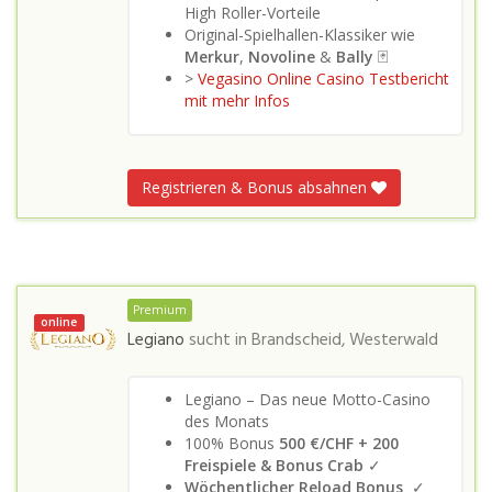
High Roller-Vorteile
Original-Spielhallen-Klassiker wie
Merkur
,
Novoline
&
Bally
🃏
>
Vegasino Online Casino Testbericht
mit mehr Infos
Registrieren & Bonus absahnen
Premium
online
Legiano
sucht in
Brandscheid, Westerwald
Legiano – Das neue Motto-Casino
des Monats
100% Bonus
500 €/CHF + 200
Freispiele & Bonus Crab
✓
Wöchentlicher Reload Bonus
✓