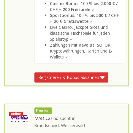
Casino-Bonus:
100 % bis
2.000 € /
CHF + 200 Freispiele
✓
Sportbonus:
100 % bis
500 € / CHF
+ 20 € Gratiswette
✓
Live Casino, Jackpot-Slots und
klassische Tischspiele für jeden
Spielertyp ✓
Zahlungen mit
Revolut
,
SOFORT
,
Kryptowährungen, Karten und E-
Wallets ✓
Registrieren & Bonus absahnen
Premium
online
MAD Casino
sucht in
Brandscheid, Westerwald