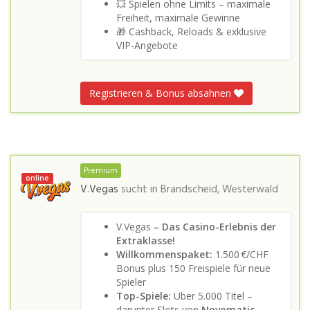
💥 Spielen ohne Limits – maximale
Freiheit, maximale Gewinne
🎁 Cashback, Reloads & exklusive
VIP-Angebote
Registrieren & Bonus absahnen
Premium
online
V.Vegas
sucht in
Brandscheid, Westerwald
V.Vegas
– Das Casino-Erlebnis der
Extraklasse!
Willkommenspaket:
1.500 €/CHF
Bonus plus 150 Freispiele für neue
Spieler
Top-Spiele:
Über 5.000 Titel –
darunter Slots von
Novomatic
,