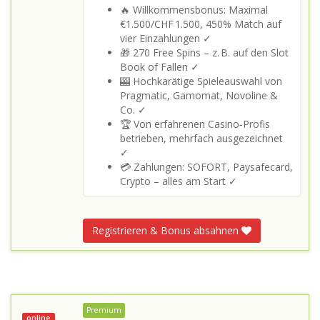
🔥 Willkommensbonus: Maximal
€1.500/CHF 1.500, 450% Match auf
vier Einzahlungen ✓
🎁 270 Free Spins – z. B. auf den Slot
Book of Fallen ✓
🎰 Hochkarätige Spieleauswahl von
Pragmatic, Gamomat, Novoline &
Co. ✓
🏆 Von erfahrenen Casino‑Profis
betrieben, mehrfach ausgezeichnet
✓
💳 Zahlungen: SOFORT, Paysafecard,
Crypto – alles am Start ✓
Registrieren & Bonus absahnen
Premium
online