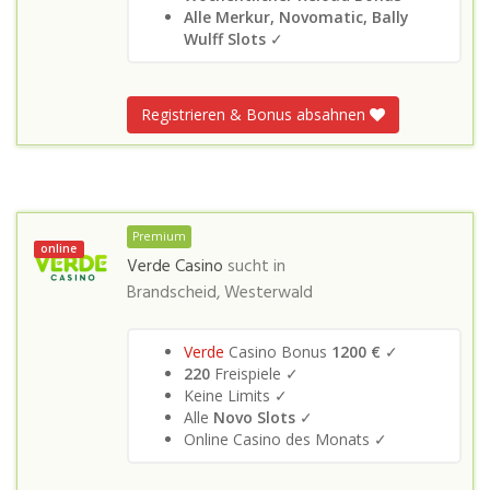
Alle Merkur, Novomatic, Bally
Wulff Slots
✓
Registrieren & Bonus absahnen
Premium
online
Verde Casino
sucht in
Brandscheid, Westerwald
Verde
Casino Bonus
1200 €
✓
220
Freispiele ✓
Keine Limits ✓
Alle
Novo Slots
✓
Online Casino des Monats ✓