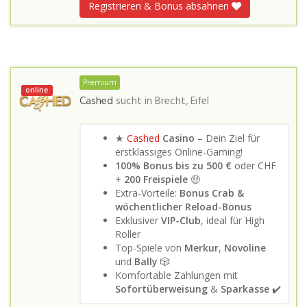
Registrieren & Bonus absahnen
Premium
online
Cashed
sucht in
Brecht, Eifel
★
Cashed
Casino
– Dein Ziel für
erstklassiges Online-Gaming!
100% Bonus bis zu 500 €
oder CHF
+
200 Freispiele
🤑
Extra-Vorteile:
Bonus Crab &
wöchentlicher Reload-Bonus
Exklusiver
VIP-Club
, ideal für High
Roller
Top-Spiele von
Merkur
,
Novoline
und
Bally
🎲
Komfortable Zahlungen mit
Sofortüberweisung
&
Sparkasse
✔️