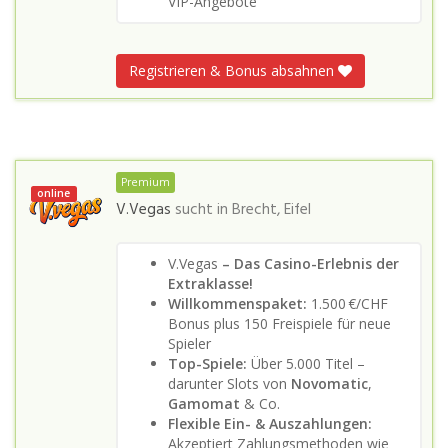
VIP-Angebote
Registrieren & Bonus absahnen
Premium
online
V.Vegas
sucht in
Brecht, Eifel
V.Vegas
– Das Casino-Erlebnis der
Extraklasse!
Willkommenspaket:
1.500 €/CHF
Bonus plus 150 Freispiele für neue
Spieler
Top-Spiele:
Über 5.000 Titel –
darunter Slots von
Novomatic
,
Gamomat
& Co.
Flexible Ein- & Auszahlungen:
Akzeptiert Zahlungsmethoden wie