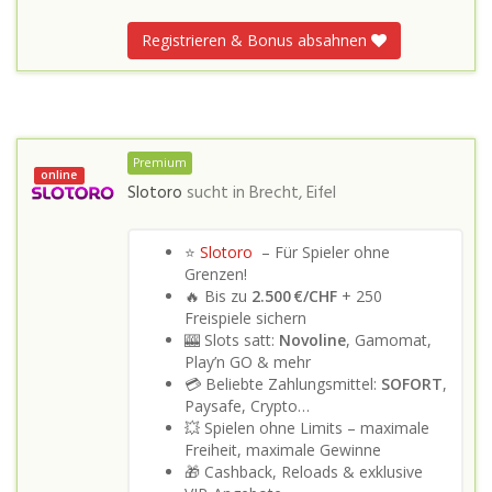
Registrieren & Bonus absahnen
Premium
online
Slotoro
sucht in
Brecht, Eifel
⭐
Slotoro
– Für Spieler ohne
Grenzen!
🔥 Bis zu
2.500 €/CHF
+ 250
Freispiele sichern
🎰 Slots satt:
Novoline
, Gamomat,
Play’n GO & mehr
💳 Beliebte Zahlungsmittel:
SOFORT
,
Paysafe, Crypto…
💥 Spielen ohne Limits – maximale
Freiheit, maximale Gewinne
🎁 Cashback, Reloads & exklusive