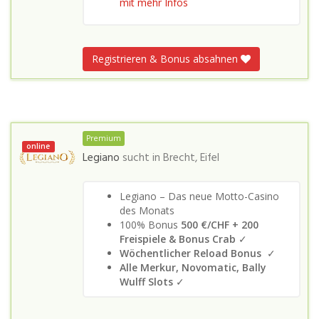
mit mehr Infos
Registrieren & Bonus absahnen
Premium
online
Legiano
sucht in
Brecht, Eifel
Legiano – Das neue Motto-Casino
des Monats
100% Bonus
500 €/CHF + 200
Freispiele & Bonus Crab
✓
Wöchentlicher Reload Bonus
✓
Alle Merkur, Novomatic, Bally
Wulff Slots
✓