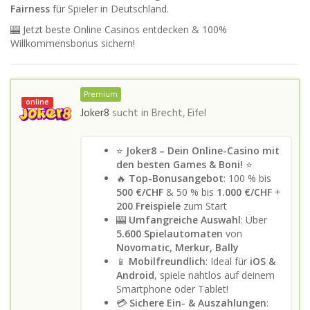
Fairness
für Spieler in Deutschland.
🎰 Jetzt beste Online Casinos entdecken & 100%
Willkommensbonus sichern!
Premium
online
Joker8
sucht in
Brecht, Eifel
⭐
Joker8 – Dein Online-Casino mit
den besten Games & Boni!
⭐
🔥
Top-Bonusangebot
: 100 % bis
500 €/CHF
& 50 % bis
1.000 €/CHF
+
200 Freispiele
zum Start
🎰
Umfangreiche Auswahl
: Über
5.600 Spielautomaten
von
Novomatic, Merkur, Bally
📱
Mobilfreundlich
: Ideal für
iOS &
Android
, spiele nahtlos auf deinem
Smartphone oder Tablet!
💳
Sichere Ein- & Auszahlungen
: