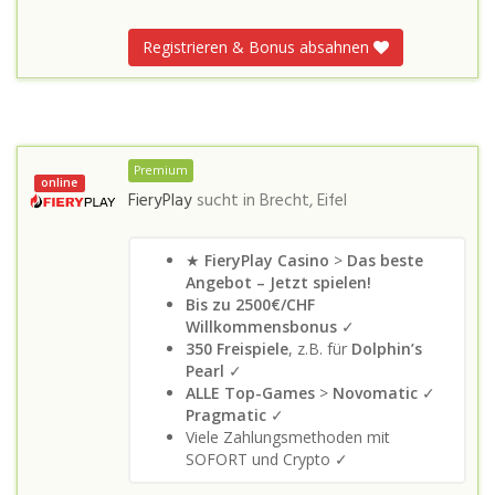
Registrieren & Bonus absahnen
Premium
online
FieryPlay
sucht in
Brecht, Eifel
★
FieryPlay Casino
>
Das beste
Angebot – Jetzt spielen!
Bis zu 2500€/CHF
Willkommensbonus
✓
350 Freispiele
, z.B. für
Dolphin’s
Pearl
✓
ALLE Top-Games
>
Novomatic
✓
Pragmatic
✓
Viele Zahlungsmethoden mit
SOFORT und Crypto ✓