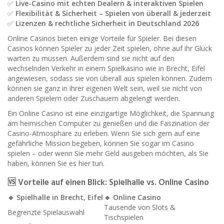
✅
Live-Casino mit echten Dealern & interaktiven Spielen
✅
Flexibilität & Sicherheit – Spielen von überall & jederzeit
✅
Lizenzen & rechtliche Sicherheit in Deutschland 2026
Online Casinos bieten einige Vorteile für Spieler. Bei diesen
Casinos können Spieler zu jeder Zeit spielen, ohne auf ihr Glück
warten zu müssen. Außerdem sind sie nicht auf den
wechselnden Verkehr in einem Spielkasino wie in Brecht, Eifel
angewiesen, sodass sie von überall aus spielen können. Zudem
können sie ganz in ihrer eigenen Welt sein, weil sie nicht von
anderen Spielern oder Zuschauern abgelengt werden.
Ein Online Casino ist eine einzigartige Möglichkeit, die Spannung
am heimischen Computer zu genießen und die Faszination der
Casino-Atmosphäre zu erleben. Wenn Sie sich gern auf eine
gefährliche Mission begeben, können Sie sogar im Casino
spielen – oder wenn Sie mehr Geld ausgeben möchten, als Sie
haben, können Sie es hier tun.
🆚 Vorteile auf einen Blick: Spielhalle vs. Online Casino
🔹
Spielhalle in Brecht, Eifel
🔹
Online Casino
Tausende von Slots &
Begrenzte Spielauswahl
Tischspielen