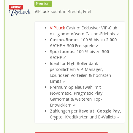
Premium
online
VIPLuck
sucht in
Brecht, Eifel
VIPLuck
Casino: Exklusiver VIP-Club
mit glamourösem Casino-Erlebnis ✓
Casino-Bonus:
100 % bis zu
2.000
€/CHF + 300 Freispiele
✓
Sportbonus:
100 % bis zu
500
€/CHF
✓
Ideal für High Roller dank
persönlichem VIP-Manager,
luxuriösen Vorteilen & höchsten
Limits ✓
Premium-Spielauswahl mit
Novomatic, Pragmatic Play,
Gamomat & weiteren Top-
Entwicklern ✓
Zahlungen per
Revolut
,
Google Pay
,
Crypto, Kreditkarten und E-Wallets ✓