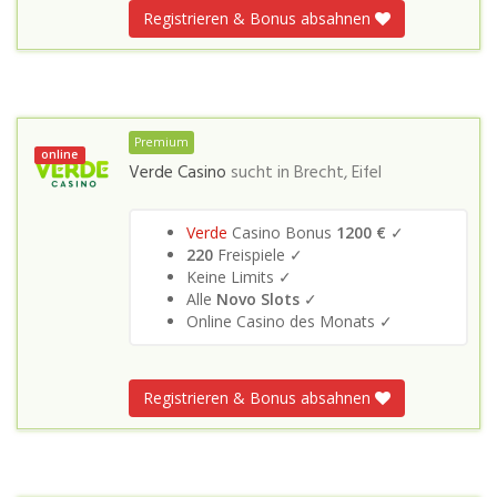
Registrieren & Bonus absahnen
Premium
online
Verde Casino
sucht in
Brecht, Eifel
Verde
Casino Bonus
1200 €
✓
220
Freispiele ✓
Keine Limits ✓
Alle
Novo Slots
✓
Online Casino des Monats ✓
Registrieren & Bonus absahnen