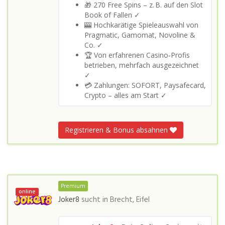
🎁 270 Free Spins – z. B. auf den Slot
Book of Fallen ✓
🎰 Hochkarätige Spieleauswahl von
Pragmatic, Gamomat, Novoline &
Co. ✓
🏆 Von erfahrenen Casino‑Profis
betrieben, mehrfach ausgezeichnet
✓
💳 Zahlungen: SOFORT, Paysafecard,
Crypto – alles am Start ✓
Registrieren & Bonus absahnen
Premium
online
Joker8
sucht in
Brecht, Eifel