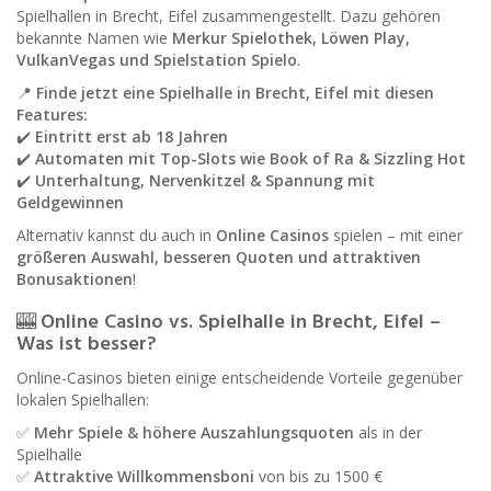
Spielhallen in Brecht, Eifel zusammengestellt. Dazu gehören
bekannte Namen wie
Merkur Spielothek, Löwen Play,
VulkanVegas und Spielstation Spielo
.
📍
Finde jetzt eine Spielhalle in Brecht, Eifel mit diesen
Features:
✔️
Eintritt erst ab 18 Jahren
✔️
Automaten mit Top-Slots wie Book of Ra & Sizzling Hot
✔️
Unterhaltung, Nervenkitzel & Spannung mit
Geldgewinnen
Alternativ kannst du auch in
Online Casinos
spielen – mit einer
größeren Auswahl, besseren Quoten und attraktiven
Bonusaktionen
!
🎰
Online Casino vs. Spielhalle in Brecht, Eifel –
Was ist besser?
Online-Casinos bieten einige entscheidende Vorteile gegenüber
lokalen Spielhallen:
✅
Mehr Spiele & höhere Auszahlungsquoten
als in der
Spielhalle
✅
Attraktive Willkommensboni
von bis zu 1500 €