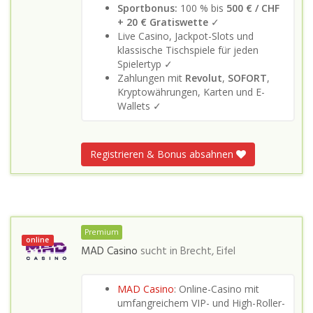
Sportbonus:
100 % bis
500 € / CHF
+ 20 € Gratiswette
✓
Live Casino, Jackpot-Slots und
klassische Tischspiele für jeden
Spielertyp ✓
Zahlungen mit
Revolut
,
SOFORT
,
Kryptowährungen, Karten und E-
Wallets ✓
Registrieren & Bonus absahnen
Premium
online
MAD Casino
sucht in
Brecht, Eifel
MAD Casino
: Online-Casino mit
umfangreichem VIP- und High-Roller-