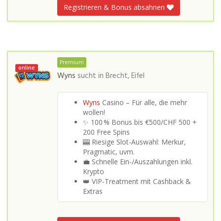
Registrieren & Bonus absahnen
Premium
online
Wyns
sucht in
Brecht, Eifel
Wyns
Casino – Für alle, die mehr
wollen!
✨ 100 % Bonus bis €500/CHF 500 +
200 Free Spins
🎰 Riesige Slot-Auswahl: Merkur,
Pragmatic, uvm.
💼 Schnelle Ein-/Auszahlungen inkl.
Krypto
👑 VIP-Treatment mit Cashback &
Extras