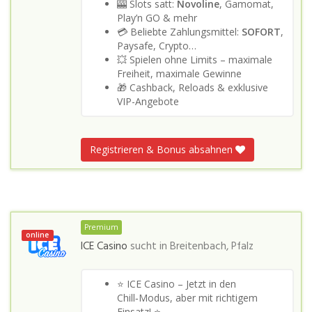
🎰 Slots satt:
Novoline
, Gamomat,
Play’n GO & mehr
💳 Beliebte Zahlungsmittel:
SOFORT
,
Paysafe, Crypto…
💥 Spielen ohne Limits – maximale
Freiheit, maximale Gewinne
🎁 Cashback, Reloads & exklusive
VIP-Angebote
Registrieren & Bonus absahnen
Premium
online
ICE Casino
sucht in
Breitenbach, Pfalz
⭐ ICE Casino – Jetzt in den
Chill‑Modus, aber mit richtigem
Einsatz! ⭐