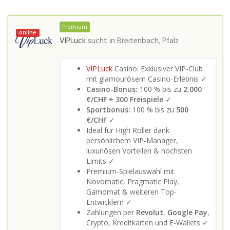
Premium
online
VIPLuck
sucht in
Breitenbach, Pfalz
VIPLuck
Casino: Exklusiver VIP-Club
mit glamourösem Casino-Erlebnis ✓
Casino-Bonus:
100 % bis zu
2.000
€/CHF + 300 Freispiele
✓
Sportbonus:
100 % bis zu
500
€/CHF
✓
Ideal für High Roller dank
persönlichem VIP-Manager,
luxuriösen Vorteilen & höchsten
Limits ✓
Premium-Spielauswahl mit
Novomatic, Pragmatic Play,
Gamomat & weiteren Top-
Entwicklern ✓
Zahlungen per
Revolut
,
Google Pay
,
Crypto, Kreditkarten und E-Wallets ✓