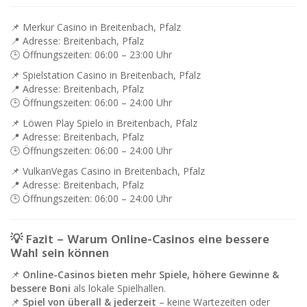
📌 Merkur Casino in Breitenbach, Pfalz
📍 Adresse: Breitenbach, Pfalz
🕒 Öffnungszeiten: 06:00 – 23:00 Uhr
📌 Spielstation Casino in Breitenbach, Pfalz
📍 Adresse: Breitenbach, Pfalz
🕒 Öffnungszeiten: 06:00 – 24:00 Uhr
📌 Löwen Play Spielo in Breitenbach, Pfalz
📍 Adresse: Breitenbach, Pfalz
🕒 Öffnungszeiten: 06:00 – 24:00 Uhr
📌 VulkanVegas Casino in Breitenbach, Pfalz
📍 Adresse: Breitenbach, Pfalz
🕒 Öffnungszeiten: 06:00 – 24:00 Uhr
💡 Fazit – Warum Online-Casinos eine bessere
Wahl sein können
📌
Online-Casinos bieten mehr Spiele, höhere Gewinne &
bessere Boni
als lokale Spielhallen.
📌
Spiel von überall & jederzeit
– keine Wartezeiten oder