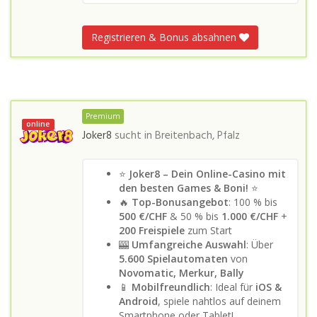
Registrieren & Bonus absahnen
Premium
online
Joker8
sucht in
Breitenbach, Pfalz
⭐
Joker8 – Dein Online-Casino mit
den besten Games & Boni!
⭐
🔥
Top-Bonusangebot
: 100 % bis
500 €/CHF
& 50 % bis
1.000 €/CHF
+
200 Freispiele
zum Start
🎰
Umfangreiche Auswahl
: Über
5.600 Spielautomaten
von
Novomatic, Merkur, Bally
📱
Mobilfreundlich
: Ideal für
iOS &
Android
, spiele nahtlos auf deinem
Smartphone oder Tablet!