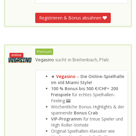
Registrieren & Bonus absahnen
Premium
online
Vegasino
sucht in
Breitenbach, Pfalz
★
Vegasino
– Die Online-Spielhalle
im old Miami Style!
100 % Bonus bis 500 €/CHF
+
200
Freispiele
für echtes Spielhallen-
Feeling 🎰
Wöchentliche Bonus-Highlights & der
spannende
Bonus Crab
VIP-Programm
für treue Spieler und
High Roller-Vorteile
Original-Spielhallen-Klassiker wie