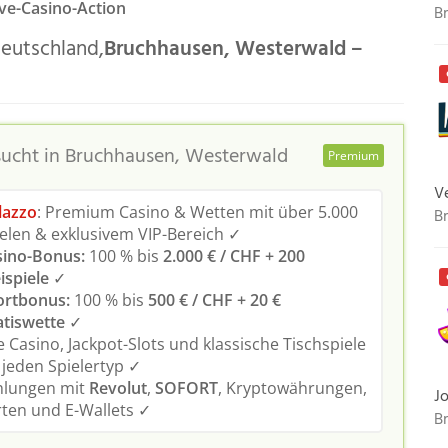
ive-Casino-Action
B
Deutschland,
Bruchhausen, Westerwald –
sucht in
Bruchhausen, Westerwald
Premium
V
lazzo
: Premium Casino & Wetten mit über 5.000
B
elen & exklusivem VIP-Bereich ✓
sino-Bonus:
100 % bis
2.000 € / CHF + 200
ispiele
✓
ortbonus:
100 % bis
500 € / CHF + 20 €
atiswette
✓
e Casino, Jackpot-Slots und klassische Tischspiele
 jeden Spielertyp ✓
hlungen mit
Revolut
,
SOFORT
, Kryptowährungen,
J
ten und E-Wallets ✓
B