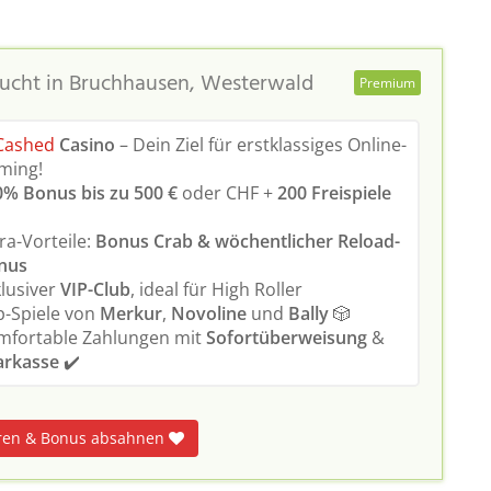
ucht in
Bruchhausen, Westerwald
Premium
Cashed
Casino
– Dein Ziel für erstklassiges Online-
ming!
0% Bonus bis zu 500 €
oder CHF +
200 Freispiele
ra-Vorteile:
Bonus Crab & wöchentlicher Reload-
nus
lusiver
VIP-Club
, ideal für High Roller
p-Spiele von
Merkur
,
Novoline
und
Bally
🎲
mfortable Zahlungen mit
Sofortüberweisung
&
arkasse
✔️
eren & Bonus absahnen