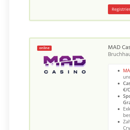
Registri
MAD Cas
online
Bruchha
MA
un
Ca
€/C
Sp
Gr
Exk
bes
Za
Cr