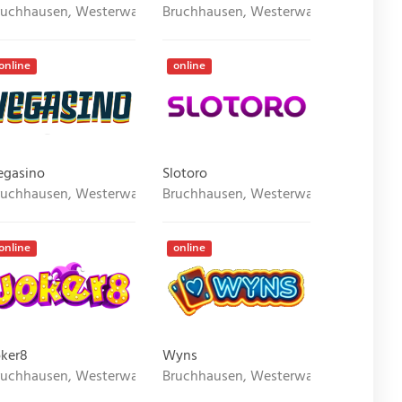
ruchhausen, Westerwald
Bruchhausen, Westerwald
online
online
egasino
Slotoro
ruchhausen, Westerwald
Bruchhausen, Westerwald
online
online
oker8
Wyns
ruchhausen, Westerwald
Bruchhausen, Westerwald