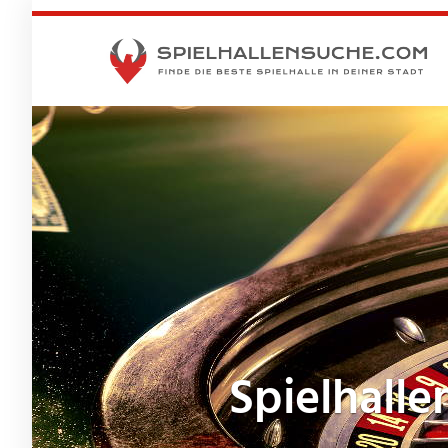
Skip
to
main
content
Spielhalle