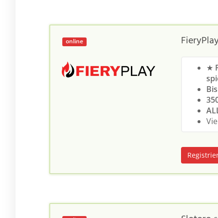
FieryPla
online
★
spi
Bi
350
AL
Vi
Registri