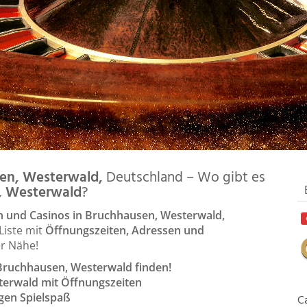
en, Westerwald,
Deutschland – Wo gibt es
, Westerwald
?
en und Casinos in Bruchhausen, Westerwald,
 Liste mit
Öffnungszeiten, Adressen und
er Nähe!
n Bruchhausen, Westerwald finden!
terwald mit Öffnungszeiten
igen Spielspaß
C