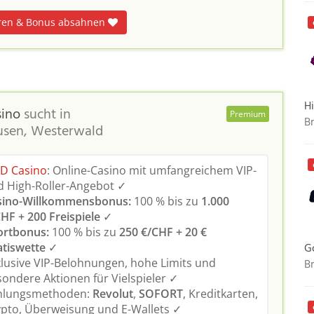
eren & Bonus absahnen
Hi
ino
sucht in
Premium
B
usen, Westerwald
D Casino
: Online-Casino mit umfangreichem VIP-
d High-Roller-Angebot ✓
sino-Willkommensbonus:
100 % bis zu
1.000
HF + 200 Freispiele
✓
ortbonus:
100 % bis zu
250 €/CHF + 20 €
atiswette
✓
G
lusive VIP-Belohnungen, hohe Limits und
B
ondere Aktionen für Vielspieler ✓
hlungsmethoden:
Revolut
,
SOFORT
, Kreditkarten,
ypto, Überweisung und E-Wallets ✓