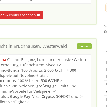
eren & Bonus absahnen
N
B
ucht in
Bruchhausen, Westerwald
Premium
sina
Casino: Eleganz, Luxus und exklusive Casino-
terhaltung auf höchstem Niveau ✓
sino-Bonus:
100 % bis zu
2.000 €/CHF + 300
ispiele
auf Novoline-Slots ✓
ortbonus:
100 % bis zu
500 €/CHF
✓
lusive VIP-Aktionen, großzügige Limits und
mium-Vorteile für Vielspieler ✓
volut,
Google Pay
, Visa,
Crypto
, SOFORT und E-
lets verfügbar ✓