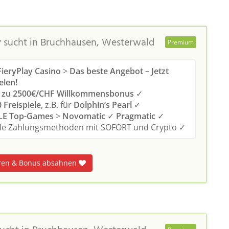
y
sucht in
Bruchhausen, Westerwald
Premium
FieryPlay Casino
>
Das beste Angebot – Jetzt
elen!
s zu 2500€/CHF Willkommensbonus
✓
 Freispiele
, z.B. für
Dolphin’s Pearl
✓
LE Top-Games
>
Novomatic
✓
Pragmatic
✓
ele Zahlungsmethoden mit SOFORT und Crypto ✓
eren & Bonus absahnen