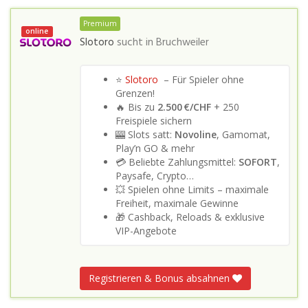
Premium
online
Slotoro
sucht in
Bruchweiler
⭐
Slotoro
– Für Spieler ohne
Grenzen!
🔥 Bis zu
2.500 €/CHF
+ 250
Freispiele sichern
🎰 Slots satt:
Novoline
, Gamomat,
Play’n GO & mehr
💳 Beliebte Zahlungsmittel:
SOFORT
,
Paysafe, Crypto…
💥 Spielen ohne Limits – maximale
Freiheit, maximale Gewinne
🎁 Cashback, Reloads & exklusive
VIP-Angebote
Registrieren & Bonus absahnen