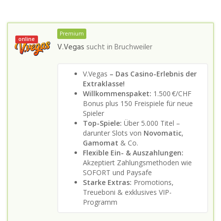
Premium
online
V.Vegas
sucht in
Bruchweiler
V.Vegas
– Das Casino-Erlebnis der
Extraklasse!
Willkommenspaket:
1.500 €/CHF
Bonus plus 150 Freispiele für neue
Spieler
Top-Spiele:
Über 5.000 Titel –
darunter Slots von
Novomatic
,
Gamomat
& Co.
Flexible Ein- & Auszahlungen:
Akzeptiert Zahlungsmethoden wie
SOFORT und Paysafe
Starke Extras:
Promotions,
Treueboni & exklusives VIP-
Programm