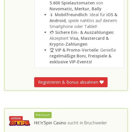
5.600 Spielautomaten
von
Novomatic, Merkur, Bally
📱
Mobilfreundlich
: Ideal für
iOS &
Android
, spiele nahtlos auf deinem
Smartphone oder Tablet!
💳
Sichere Ein- & Auszahlungen
:
Akzeptiert
Visa, Mastercard &
Krypto-Zahlungen
🏆
VIP & Promo-Vorteile
: Genieße
regelmäßige Boni, Freispiele &
exklusive VIP-Events!
Registrieren & Bonus absahnen
Premium
online
Hit’n’Spin Casino
sucht in
Bruchweiler