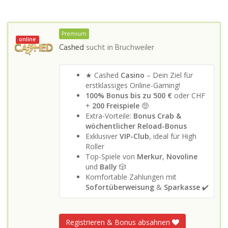
Premium
online
Cashed
sucht in
Bruchweiler
★ Cashed
Casino
– Dein Ziel für
erstklassiges Online-Gaming!
100% Bonus bis zu 500 €
oder CHF
+
200 Freispiele
🤑
Extra-Vorteile:
Bonus Crab &
wöchentlicher Reload-Bonus
Exklusiver
VIP-Club
, ideal für High
Roller
Top-Spiele von
Merkur
,
Novoline
und
Bally
🎲
Komfortable Zahlungen mit
Sofortüberweisung
&
Sparkasse
✔️
Registrieren & Bonus absahnen