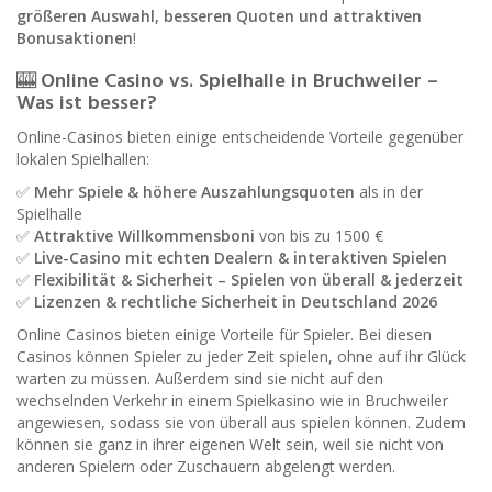
größeren Auswahl, besseren Quoten und attraktiven
Bonusaktionen
!
🎰
Online Casino vs. Spielhalle in Bruchweiler –
Was ist besser?
Online-Casinos bieten einige entscheidende Vorteile gegenüber
lokalen Spielhallen:
✅
Mehr Spiele & höhere Auszahlungsquoten
als in der
Spielhalle
✅
Attraktive Willkommensboni
von bis zu 1500 €
✅
Live-Casino mit echten Dealern & interaktiven Spielen
✅
Flexibilität & Sicherheit – Spielen von überall & jederzeit
✅
Lizenzen & rechtliche Sicherheit in Deutschland 2026
Online Casinos bieten einige Vorteile für Spieler. Bei diesen
Casinos können Spieler zu jeder Zeit spielen, ohne auf ihr Glück
warten zu müssen. Außerdem sind sie nicht auf den
wechselnden Verkehr in einem Spielkasino wie in Bruchweiler
angewiesen, sodass sie von überall aus spielen können. Zudem
können sie ganz in ihrer eigenen Welt sein, weil sie nicht von
anderen Spielern oder Zuschauern abgelengt werden.