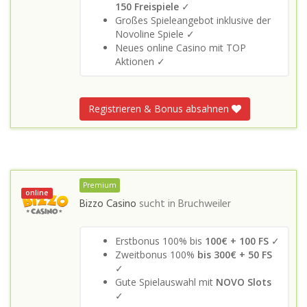
150 Freispiele
✓
Großes Spieleangebot inklusive der
Novoline Spiele ✓
Neues online Casino mit TOP
Aktionen ✓
Registrieren & Bonus absahnen
Premium
online
Bizzo Casino
sucht in
Bruchweiler
Erstbonus 100% bis
100€ + 100 FS
✓
Zweitbonus 100%
bis 300€ + 50 FS
✓
Gute Spielauswahl mit
NOVO Slots
✓