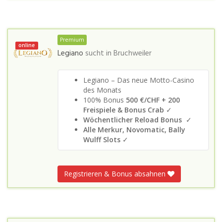
Premium
online
Legiano
sucht in
Bruchweiler
Legiano – Das neue Motto-Casino
des Monats
100% Bonus
500 €/CHF + 200
Freispiele & Bonus Crab
✓
Wöchentlicher Reload Bonus
✓
Alle Merkur, Novomatic, Bally
Wulff Slots
✓
Registrieren & Bonus absahnen