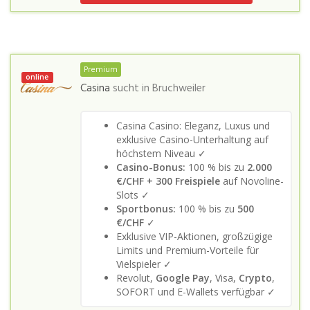
Premium
online
Casina
sucht in
Bruchweiler
Casina Casino: Eleganz, Luxus und
exklusive Casino-Unterhaltung auf
höchstem Niveau ✓
Casino-Bonus:
100 % bis zu
2.000
€/CHF + 300 Freispiele
auf Novoline-
Slots ✓
Sportbonus:
100 % bis zu
500
€/CHF
✓
Exklusive VIP-Aktionen, großzügige
Limits und Premium-Vorteile für
Vielspieler ✓
Revolut,
Google Pay
, Visa,
Crypto
,
SOFORT und E-Wallets verfügbar ✓