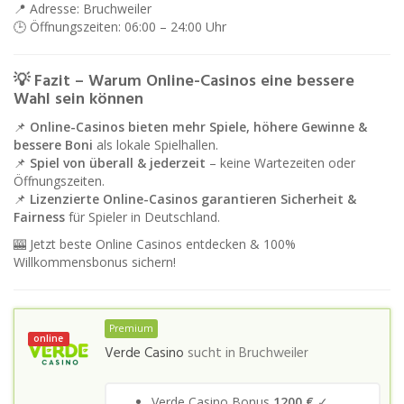
📍 Adresse: Bruchweiler
🕒 Öffnungszeiten: 06:00 – 24:00 Uhr
💡 Fazit – Warum Online-Casinos eine bessere
Wahl sein können
📌
Online-Casinos bieten mehr Spiele, höhere Gewinne &
bessere Boni
als lokale Spielhallen.
📌
Spiel von überall & jederzeit
– keine Wartezeiten oder
Öffnungszeiten.
📌
Lizenzierte Online-Casinos garantieren Sicherheit &
Fairness
für Spieler in Deutschland.
🎰 Jetzt beste Online Casinos entdecken & 100%
Willkommensbonus sichern!
Premium
online
Verde Casino
sucht in
Bruchweiler
Verde Casino Bonus
1200 €
✓