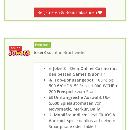
Registrieren & Bonus absahnen
Premium
online
Joker8
sucht in
Bruchweiler
⭐
Joker8 – Dein Online-Casino mit
den besten Games & Boni!
⭐
🔥
Top-Bonusangebot
: 100 % bis
500 €/CHF
& 50 % bis
1.000 €/CHF
+
200 Freispiele
zum Start
🎰
Umfangreiche Auswahl
: Über
5.600 Spielautomaten
von
Novomatic, Merkur, Bally
📱
Mobilfreundlich
: Ideal für
iOS &
Android
, spiele nahtlos auf deinem
Smartphone oder Tablet!