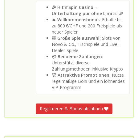
🎉 Hit’n’Spin Casino –
Unterhaltung pur ohne Limits! 🎉
🔥
Willkommensbonus:
Erhalte bis
zu 800 €/CHF und 200 Freispiele als
neuer Spieler
🎰
Große Spielauswahl:
Slots von
Novo & Co., Tischspiele und Live-
Dealer-Spiele
💳
Bequeme Zahlungen:
Unterstützt diverse
Zahlungsmethoden inklusive Krypto
🏆
Attraktive Promotionen:
Nutze
regelmäßige Boni und ein lohnendes
VIP-Programm
Registrieren & Bonus absahnen