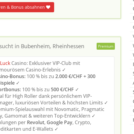
eren & Bonus absahnen
sucht in
Bubenheim, Rheinhessen
Premium
PLuck
Casino: Exklusiver VIP-Club mit
amourösem Casino-Erlebnis ✓
sino-Bonus:
100 % bis zu
2.000 €/CHF + 300
ispiele
✓
ortbonus:
100 % bis zu
500 €/CHF
✓
al für High Roller dank persönlichem VIP-
ager, luxuriösen Vorteilen & höchsten Limits ✓
emium-Spielauswahl mit Novomatic, Pragmatic
ay, Gamomat & weiteren Top-Entwicklern ✓
hlungen per
Revolut
,
Google Pay
, Crypto,
ditkarten und E-Wallets ✓