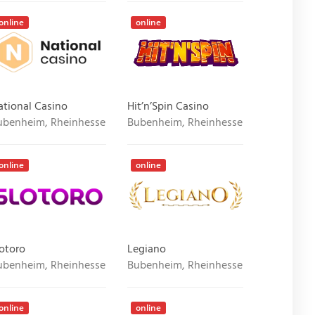
online
online
ational Casino
Hit’n’Spin Casino
ubenheim, Rheinhessen
Bubenheim, Rheinhessen
online
online
lotoro
Legiano
ubenheim, Rheinhessen
Bubenheim, Rheinhessen
online
online