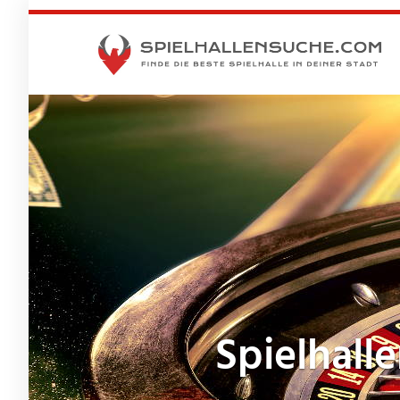
Skip
to
main
content
Spielhall