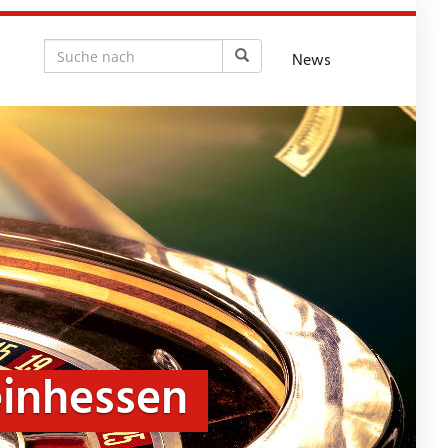
News
inhessen