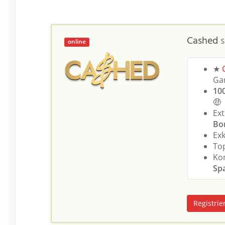
Cashed
s
online
★
Ga
10
🤑
Ext
Bo
Exk
To
Ko
Sp
Registri