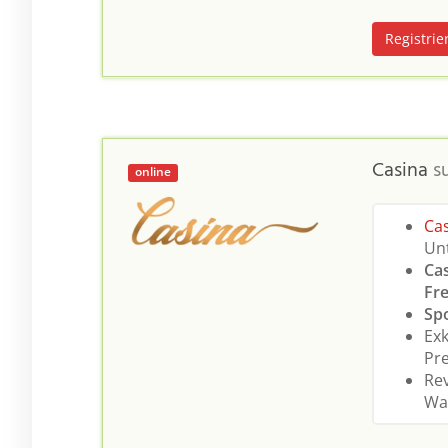
Registri
Casina
s
online
Ca
Un
Ca
Fre
Sp
Exk
Pre
Re
Wal