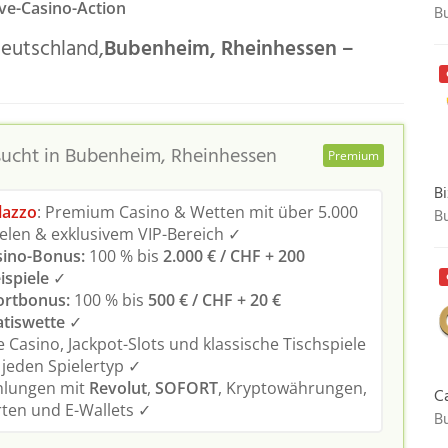
ive-Casino-Action
B
Deutschland,
Bubenheim, Rheinhessen –
sucht in
Bubenheim, Rheinhessen
Premium
B
lazzo
: Premium Casino & Wetten mit über 5.000
B
elen & exklusivem VIP-Bereich ✓
sino-Bonus:
100 % bis
2.000 € / CHF + 200
ispiele
✓
ortbonus:
100 % bis
500 € / CHF + 20 €
atiswette
✓
e Casino, Jackpot-Slots und klassische Tischspiele
 jeden Spielertyp ✓
hlungen mit
Revolut
,
SOFORT
, Kryptowährungen,
C
ten und E-Wallets ✓
B