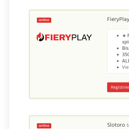
FieryPla
online
★
spi
Bi
350
AL
Vi
Registri
Slotoro
s
online