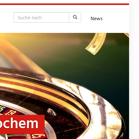
News
Cochem