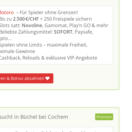
lotoro
– Für Spieler ohne Grenzen!
Bis zu
2.500 €/CHF
+ 250 Freispiele sichern
Slots satt:
Novoline
, Gamomat, Play’n GO & mehr
Beliebte Zahlungsmittel:
SOFORT
, Paysafe,
ypto…
Spielen ohne Limits – maximale Freiheit,
ximale Gewinne
Cashback, Reloads & exklusive VIP-Angebote
eren & Bonus absahnen
sucht in
Büchel bei Cochem
Premium