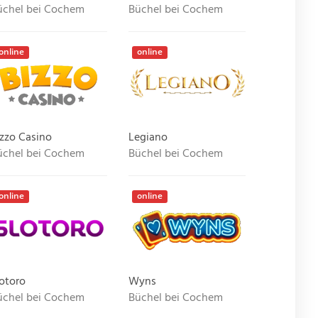
üchel bei Cochem
Büchel bei Cochem
online
online
izzo Casino
Legiano
üchel bei Cochem
Büchel bei Cochem
online
online
lotoro
Wyns
üchel bei Cochem
Büchel bei Cochem