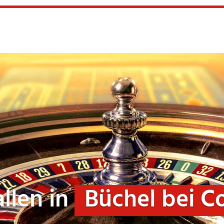
allen in
Büchel bei 