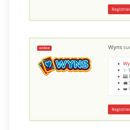
Registri
Wyns
su
online
Wy
✨ 1
🎰 
💼 
👑 
Registri