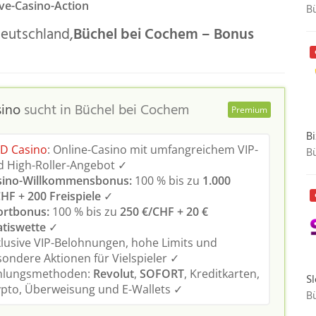
ive-Casino-Action
B
Deutschland,
Büchel bei Cochem – Bonus
ino
sucht in
Büchel bei Cochem
Premium
B
D Casino
: Online-Casino mit umfangreichem VIP-
B
d High-Roller-Angebot ✓
sino-Willkommensbonus:
100 % bis zu
1.000
HF + 200 Freispiele
✓
ortbonus:
100 % bis zu
250 €/CHF + 20 €
atiswette
✓
lusive VIP-Belohnungen, hohe Limits und
ondere Aktionen für Vielspieler ✓
hlungsmethoden:
Revolut
,
SOFORT
, Kreditkarten,
S
ypto, Überweisung und E-Wallets ✓
B