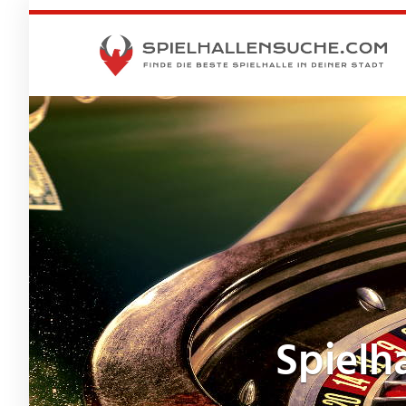
Skip
to
main
content
Spielh