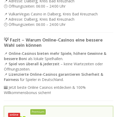
📍 Adresse: Dalberg, Kreis Bad Kreuznach
🕒 Öffnungszeiten: 06:00 – 24:00 Uhr
📌 VulkanVegas Casino in Dalberg, Kreis Bad Kreuznach
📍 Adresse: Dalberg, Kreis Bad Kreuznach
🕒 Öffnungszeiten: 06:00 – 24:00 Uhr
💡 Fazit – Warum Online-Casinos eine bessere
Wahl sein können
📌
Online-Casinos bieten mehr Spiele, höhere Gewinne &
bessere Boni
als lokale Spielhallen.
📌
Spiel von überall & jederzeit
– keine Wartezeiten oder
Öffnungszeiten.
📌
Lizenzierte Online-Casinos garantieren Sicherheit &
Fairness
für Spieler in Deutschland.
🎰 Jetzt beste Online Casinos entdecken & 100%
Willkommensbonus sichern!
Premium
online