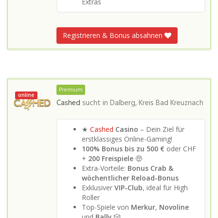
Extras
Registrieren & Bonus absahnen
Premium
online
Cashed
sucht in
Dalberg, Kreis Bad Kreuznach
★
Cashed
Casino
– Dein Ziel für
erstklassiges Online-Gaming!
100% Bonus bis zu 500 €
oder CHF
+
200 Freispiele
🤑
Extra-Vorteile:
Bonus Crab &
wöchentlicher Reload-Bonus
Exklusiver
VIP-Club
, ideal für High
Roller
Top-Spiele von
Merkur
,
Novoline
und
Bally
🎲