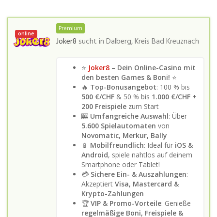
Premium
online
Joker8
sucht in
Dalberg, Kreis Bad Kreuznach
⭐
Joker8
– Dein Online-Casino mit
den besten Games & Boni!
⭐
🔥
Top-Bonusangebot
: 100 % bis
500 €/CHF
& 50 % bis
1.000 €/CHF
+
200 Freispiele
zum Start
🎰
Umfangreiche Auswahl
: Über
5.600 Spielautomaten
von
Novomatic, Merkur, Bally
📱
Mobilfreundlich
: Ideal für
iOS &
Android
, spiele nahtlos auf deinem
Smartphone oder Tablet!
💳
Sichere Ein- & Auszahlungen
:
Akzeptiert
Visa, Mastercard &
Krypto-Zahlungen
🏆
VIP & Promo-Vorteile
: Genieße
regelmäßige Boni, Freispiele &