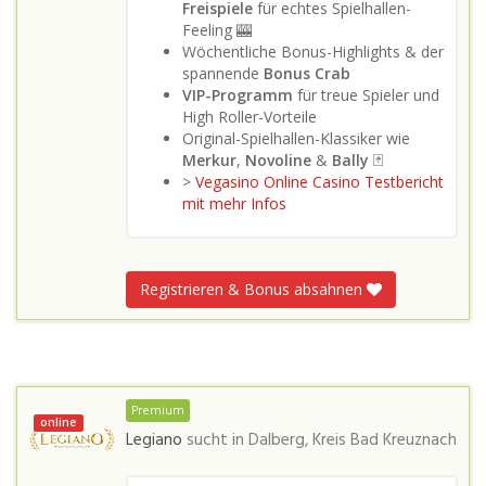
Freispiele
für echtes Spielhallen-
Feeling 🎰
Wöchentliche Bonus-Highlights & der
spannende
Bonus Crab
VIP-Programm
für treue Spieler und
High Roller-Vorteile
Original-Spielhallen-Klassiker wie
Merkur
,
Novoline
&
Bally
🃏
>
Vegasino Online Casino Testbericht
mit mehr Infos
Registrieren & Bonus absahnen
Premium
online
Legiano
sucht in
Dalberg, Kreis Bad Kreuznach