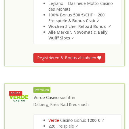
Legiano – Das neue Motto-Casino
des Monats
100% Bonus
500 €/CHF + 200
Freispiele & Bonus Crab
✓
Wöchentlicher Reload Bonus
✓
Alle Merkur, Novomatic, Bally
Wulff Slots
✓
Registrieren & Bonus absahnen
Premium
online
Verde Casino
sucht in
Dalberg, Kreis Bad Kreuznach
Verde
Casino Bonus
1200 €
✓
220
Freispiele ✓