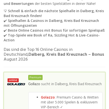
und Bewertungen
der besten Spielstätten in deiner Nähe!
💡
Schnell & einfach die nächste Spielhalle in Dalberg, Kreis
Bad Kreuznach finden!
✔️
Spielhallen & Casinos in Dalberg, Kreis Bad Kreuznach
mit Öffnungszeiten
✔️
Beste Online Casinos mit Bonus für sofortigen Spielspaß
✔️
Top-Spiele wie Book of Ra, Sizzling Hot & Live-Casino-
Action
Das sind die Top 16 Online Casinos in
Deutschland,
Dalberg, Kreis Bad Kreuznach – Bonus
August 2026
Premium
online
Gollazo
sucht in
Dalberg, Kreis Bad Kreuznach
Golazzo
: Premium Casino & Wetten
mit über 5.000 Spielen & exklusivem
VIP-Bereich ✓