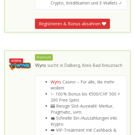
Crypto, Kreditkarten und E-Wallets ✓
Registrieren & Bonus absahnen
Premium
online
Wyns
sucht in
Dalberg, Kreis Bad Kreuznach
Wyns
Casino – Für alle, die mehr
wollen!
✨ 100 % Bonus bis €500/CHF 500 +
200 Free Spins
🎰 Riesige Slot-Auswahl: Merkur,
Pragmatic, uvm.
💼 Schnelle Ein-/Auszahlungen inkl.
Krypto
👑 VIP-Treatment mit Cashback &