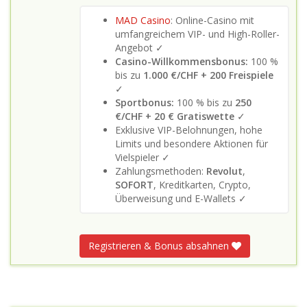
MAD Casino
: Online-Casino mit
umfangreichem VIP- und High-Roller-
Angebot ✓
Casino-Willkommensbonus:
100 %
bis zu
1.000 €/CHF + 200 Freispiele
✓
Sportbonus:
100 % bis zu
250
€/CHF + 20 € Gratiswette
✓
Exklusive VIP-Belohnungen, hohe
Limits und besondere Aktionen für
Vielspieler ✓
Zahlungsmethoden:
Revolut
,
SOFORT
, Kreditkarten, Crypto,
Überweisung und E-Wallets ✓
Registrieren & Bonus absahnen