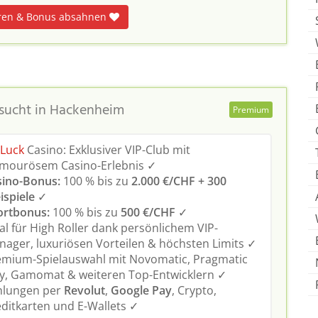
eren & Bonus absahnen
sucht in
Hackenheim
Premium
PLuck
Casino: Exklusiver VIP-Club mit
amourösem Casino-Erlebnis ✓
sino-Bonus:
100 % bis zu
2.000 €/CHF + 300
ispiele
✓
ortbonus:
100 % bis zu
500 €/CHF
✓
al für High Roller dank persönlichem VIP-
ager, luxuriösen Vorteilen & höchsten Limits ✓
emium-Spielauswahl mit Novomatic, Pragmatic
ay, Gamomat & weiteren Top-Entwicklern ✓
hlungen per
Revolut
,
Google Pay
, Crypto,
ditkarten und E-Wallets ✓