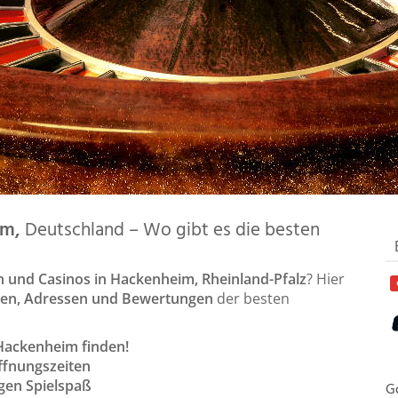
im,
Deutschland – Wo gibt es die besten
en und Casinos in Hackenheim, Rheinland-Pfalz
? Hier
ten, Adressen und Bewertungen
der besten
n Hackenheim finden!
ffnungszeiten
igen Spielspaß
G