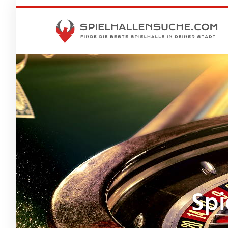
Skip
to
main
content
Spi