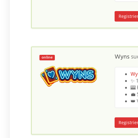
Registri
Wyns
su
online
Wy
✨ 1
🎰 
💼 
👑 
Registri