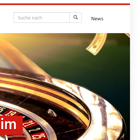
News
eim