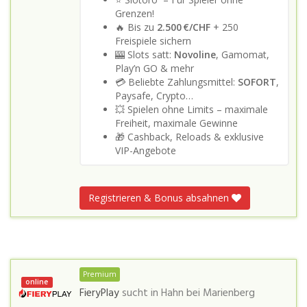
Grenzen!
🔥 Bis zu
2.500 €/CHF
+ 250
Freispiele sichern
🎰 Slots satt:
Novoline
, Gamomat,
Play’n GO & mehr
💳 Beliebte Zahlungsmittel:
SOFORT
,
Paysafe, Crypto…
💥 Spielen ohne Limits – maximale
Freiheit, maximale Gewinne
🎁 Cashback, Reloads & exklusive
VIP-Angebote
Registrieren & Bonus absahnen
Premium
online
FieryPlay
sucht in
Hahn bei Marienberg