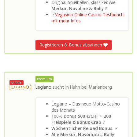
Original-Spielhallen-Klassiker wie
Merkur
,
Novoline
&
Bally
🃏
>
Vegasino Online Casino Testbericht
mit mehr Infos
Registrieren & Bonus absahnen
Premium
online
Legiano
sucht in
Hahn bei Marienberg
Legiano – Das neue Motto-Casino
des Monats
100% Bonus
500 €/CHF + 200
Freispiele & Bonus Crab
✓
Wöchentlicher Reload Bonus
✓
Alle Merkur, Novomatic, Bally