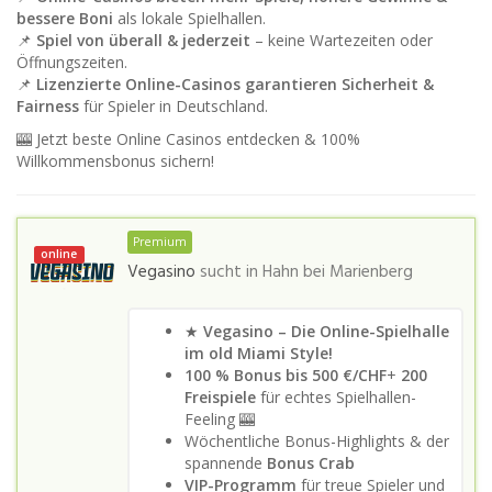
bessere Boni
als lokale Spielhallen.
📌
Spiel von überall & jederzeit
– keine Wartezeiten oder
Öffnungszeiten.
📌
Lizenzierte Online-Casinos garantieren Sicherheit &
Fairness
für Spieler in Deutschland.
🎰 Jetzt beste Online Casinos entdecken & 100%
Willkommensbonus sichern!
Premium
online
Vegasino
sucht in
Hahn bei Marienberg
★
Vegasino – Die Online-Spielhalle
im old Miami Style!
100 % Bonus bis 500 €/CHF
+
200
Freispiele
für echtes Spielhallen-
Feeling 🎰
Wöchentliche Bonus-Highlights & der
spannende
Bonus Crab
VIP-Programm
für treue Spieler und