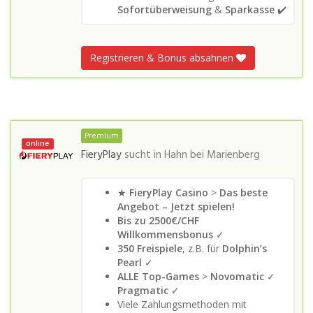
Sofortüberweisung
&
Sparkasse
✔️
Registrieren & Bonus absahnen
Premium
online
FieryPlay
sucht in
Hahn bei Marienberg
★
FieryPlay Casino
>
Das beste
Angebot – Jetzt spielen!
Bis zu 2500€/CHF
Willkommensbonus
✓
350 Freispiele
, z.B. für
Dolphin’s
Pearl
✓
ALLE Top-Games
>
Novomatic
✓
Pragmatic
✓
Viele Zahlungsmethoden mit