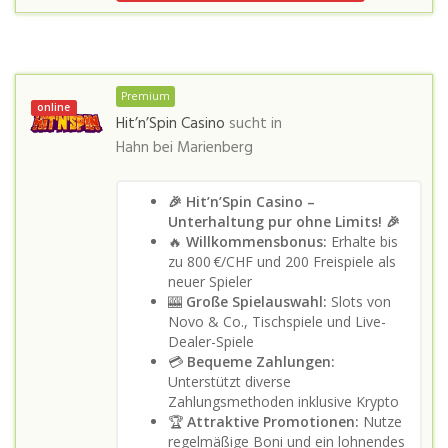
Premium
online
Hit’n’Spin Casino
sucht in
Hahn bei Marienberg
🎉 Hit’n’Spin Casino –
Unterhaltung pur ohne Limits! 🎉
🔥
Willkommensbonus:
Erhalte bis
zu 800 €/CHF und 200 Freispiele als
neuer Spieler
🎰
Große Spielauswahl:
Slots von
Novo & Co., Tischspiele und Live-
Dealer-Spiele
💳
Bequeme Zahlungen:
Unterstützt diverse
Zahlungsmethoden inklusive Krypto
🏆
Attraktive Promotionen:
Nutze
regelmäßige Boni und ein lohnendes