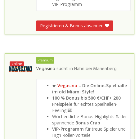
VIP-Programm
Registrieren & Bonus absahnen
Premium
online
Vegasino
sucht in
Hahn bei Marienberg
★
Vegasino
– Die Online-Spielhalle
im old Miami Style!
100 % Bonus bis 500 €/CHF
+
200
Freispiele
für echtes Spielhallen-
Feeling 🎰
Wöchentliche Bonus-Highlights & der
spannende
Bonus Crab
VIP-Programm
für treue Spieler und
High Roller-Vorteile