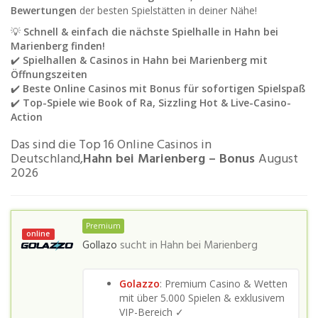
Bewertungen
der besten Spielstätten in deiner Nähe!
💡
Schnell & einfach die nächste Spielhalle in Hahn bei
Marienberg finden!
✔️
Spielhallen & Casinos in Hahn bei Marienberg mit
Öffnungszeiten
✔️
Beste Online Casinos mit Bonus für sofortigen Spielspaß
✔️
Top-Spiele wie Book of Ra, Sizzling Hot & Live-Casino-
Action
Das sind die Top 16 Online Casinos in
Deutschland,
Hahn bei Marienberg – Bonus
August
2026
Premium
online
Gollazo
sucht in
Hahn bei Marienberg
Golazzo
: Premium Casino & Wetten
mit über 5.000 Spielen & exklusivem
VIP-Bereich ✓