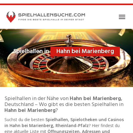
Skip
to
main
Toggl
content
navig
Spielhallen in
Hahn bei Marienberg
Spielhallen in der Nähe von
Hahn bei Marienberg,
Deutschland – Wo gibt es die besten Spielhallen in
Hahn bei Marienberg
?
Suchst du die besten
Spielhallen, Spielotheken und Casinos
in Hahn bei Marienberg, Rheinland-Pfalz
? Hier findest du
eine aktuelle Liste mit
Öffnungszeiten, Adressen und