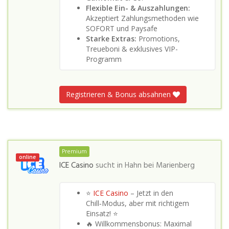
Flexible Ein- & Auszahlungen:
Akzeptiert Zahlungsmethoden wie
SOFORT und Paysafe
Starke Extras:
Promotions,
Treueboni & exklusives VIP-
Programm
Registrieren & Bonus absahnen
Premium
online
ICE Casino
sucht in
Hahn bei Marienberg
⭐
ICE Casino
– Jetzt in den
Chill‑Modus, aber mit richtigem
Einsatz! ⭐
🔥 Willkommensbonus: Maximal