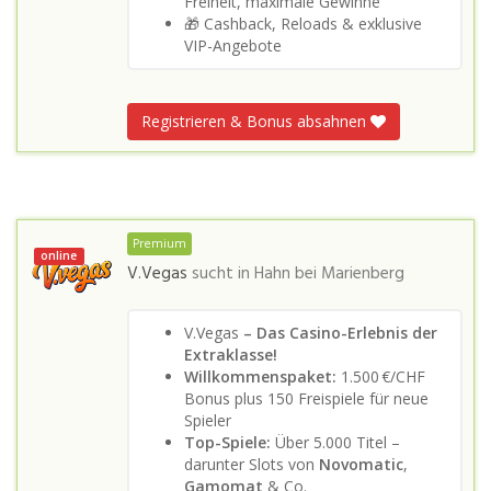
Freiheit, maximale Gewinne
🎁 Cashback, Reloads & exklusive
VIP-Angebote
Registrieren & Bonus absahnen
Premium
online
V.Vegas
sucht in
Hahn bei Marienberg
V.Vegas
– Das Casino-Erlebnis der
Extraklasse!
Willkommenspaket:
1.500 €/CHF
Bonus plus 150 Freispiele für neue
Spieler
Top-Spiele:
Über 5.000 Titel –
darunter Slots von
Novomatic
,
Gamomat
& Co.