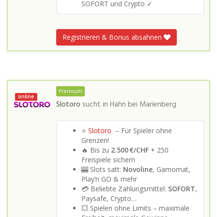
SOFORT und Crypto ✓
Registrieren & Bonus absahnen
Premium
online
Slotoro
sucht in
Hahn bei Marienberg
⭐
Slotoro
– Für Spieler ohne
Grenzen!
🔥 Bis zu
2.500 €/CHF
+ 250
Freispiele sichern
🎰 Slots satt:
Novoline
, Gamomat,
Play’n GO & mehr
💳 Beliebte Zahlungsmittel:
SOFORT
,
Paysafe, Crypto…
💥 Spielen ohne Limits – maximale