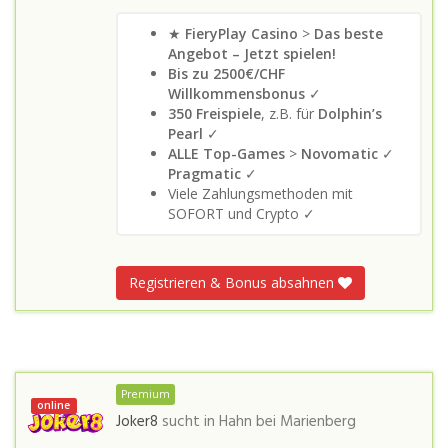
★
FieryPlay Casino
>
Das beste
Angebot – Jetzt spielen!
Bis zu 2500€/CHF
Willkommensbonus
✓
350 Freispiele
, z.B. für
Dolphin’s
Pearl
✓
ALLE Top-Games
>
Novomatic
✓
Pragmatic
✓
Viele Zahlungsmethoden mit
SOFORT und Crypto ✓
Registrieren & Bonus absahnen
Premium
online
Joker8
sucht in
Hahn bei Marienberg