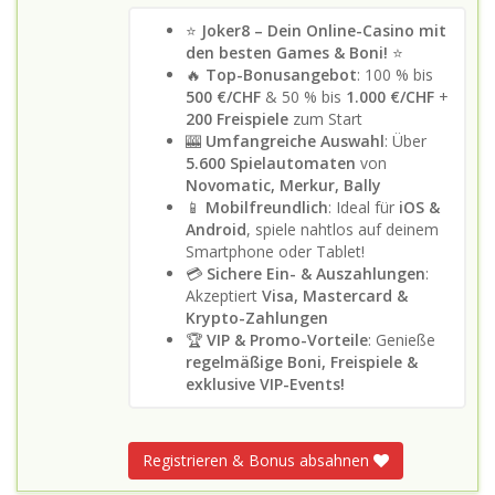
⭐
Joker8 – Dein Online-Casino mit
den besten Games & Boni!
⭐
🔥
Top-Bonusangebot
: 100 % bis
500 €/CHF
& 50 % bis
1.000 €/CHF
+
200 Freispiele
zum Start
🎰
Umfangreiche Auswahl
: Über
5.600 Spielautomaten
von
Novomatic, Merkur, Bally
📱
Mobilfreundlich
: Ideal für
iOS &
Android
, spiele nahtlos auf deinem
Smartphone oder Tablet!
💳
Sichere Ein- & Auszahlungen
:
Akzeptiert
Visa, Mastercard &
Krypto-Zahlungen
🏆
VIP & Promo-Vorteile
: Genieße
regelmäßige Boni, Freispiele &
exklusive VIP-Events!
Registrieren & Bonus absahnen