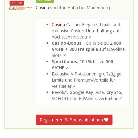
online
Casina
sucht in
Hahn bei Marienberg
Casina
Casino: Eleganz, Luxus und
exklusive Casino-Unterhaltung auf
höchstem Niveau ✓
Casino-Bonus:
100 % bis zu
2.000
€/CHF + 300 Freispiele
auf Novoline-
Slots ✓
Sportbonus:
100 % bis zu
500
€/CHF
✓
Exklusive VIP-Aktionen, großzügige
Limits und Premium-Vorteile für
Vielspieler ✓
Revolut,
Google Pay
, Visa,
Crypto
,
SOFORT und E-Wallets verfügbar ✓
Registrieren & Bonus absahnen