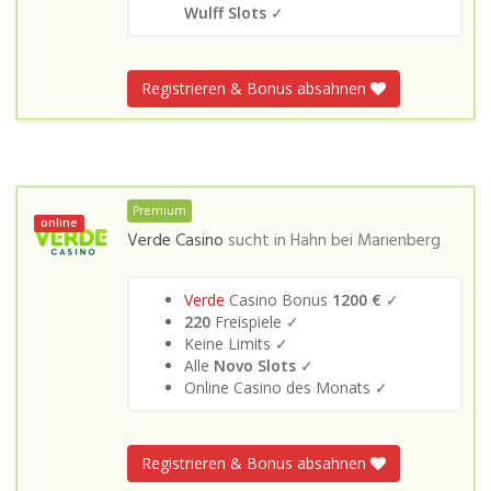
Wulff Slots
✓
Registrieren & Bonus absahnen
Premium
online
Verde Casino
sucht in
Hahn bei Marienberg
Verde
Casino Bonus
1200 €
✓
220
Freispiele ✓
Keine Limits ✓
Alle
Novo Slots
✓
Online Casino des Monats ✓
Registrieren & Bonus absahnen