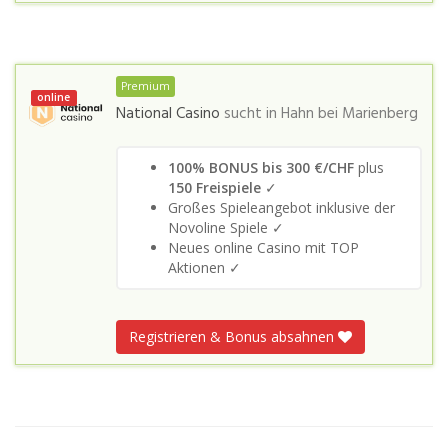
Premium
online
National Casino
sucht in
Hahn bei Marienberg
100% BONUS bis 300 €/CHF
plus
150 Freispiele
✓
Großes Spieleangebot inklusive der
Novoline Spiele ✓
Neues online Casino mit TOP
Aktionen ✓
Registrieren & Bonus absahnen