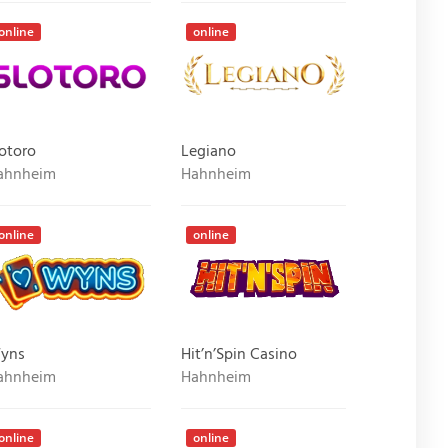
online
online
lotoro
Legiano
ahnheim
Hahnheim
online
online
yns
Hit’n’Spin Casino
ahnheim
Hahnheim
online
online