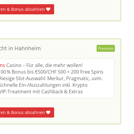
eren & Bonus absahnen
cht in
Hahnheim
Premium
ns
Casino – Für alle, die mehr wollen!
00 % Bonus bis €500/CHF 500 + 200 Free Spins
Riesige Slot-Auswahl: Merkur, Pragmatic, uvm.
Schnelle Ein-/Auszahlungen inkl. Krypto
VIP-Treatment mit Cashback & Extras
eren & Bonus absahnen