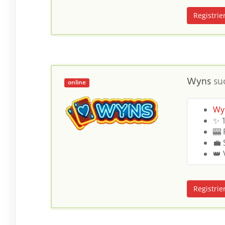
Registri
Wyns
su
online
Wy
✨ 1
🎰 
💼 
👑 
Registri