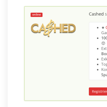
Cashed
s
online
★
Ga
10
🤑
Ext
Bo
Exk
To
Ko
Sp
Registri