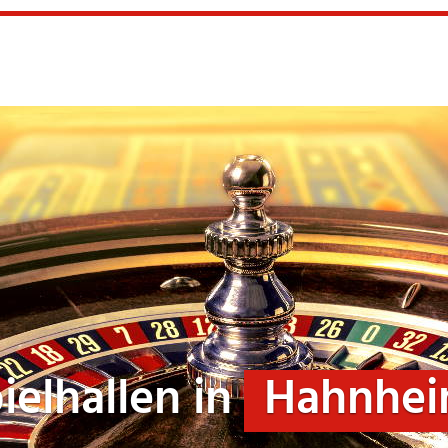
ielhallen in
Hahnhe