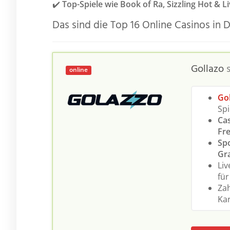
✔️
Top-Spiele wie Book of Ra, Sizzling Hot & L
Das sind die Top 16 Online Casinos in 
Gollazo
online
Go
Spi
Ca
Fre
Sp
Gr
Liv
für
Za
Kar