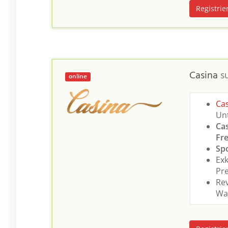
Registri
Casina
s
online
Ca
Un
Ca
Fre
Sp
Exk
Pre
Re
Wal