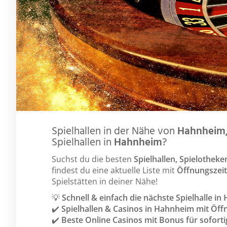
Spielhallen in der Nähe von
Hahnheim
Spielhallen in
Hahnheim
?
Suchst du die besten
Spielhallen, Spielothek
findest du eine aktuelle Liste mit
Öffnungszei
Spielstätten in deiner Nähe!
💡
Schnell & einfach die nächste Spielhalle i
✔️
Spielhallen & Casinos in Hahnheim mit Öff
✔️
Beste Online Casinos mit Bonus für sofort