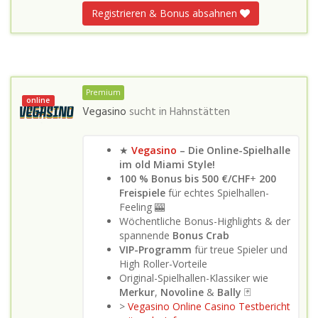
Registrieren & Bonus absahnen
Premium
online
Vegasino
sucht in
Hahnstätten
★
Vegasino
– Die Online-Spielhalle
im old Miami Style!
100 % Bonus bis 500 €/CHF
+
200
Freispiele
für echtes Spielhallen-
Feeling 🎰
Wöchentliche Bonus-Highlights & der
spannende
Bonus Crab
VIP-Programm
für treue Spieler und
High Roller-Vorteile
Original-Spielhallen-Klassiker wie
Merkur
,
Novoline
&
Bally
🃏
>
Vegasino Online Casino Testbericht