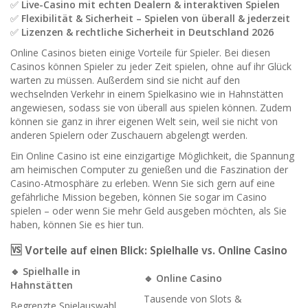
✅
Live-Casino mit echten Dealern & interaktiven Spielen
✅
Flexibilität & Sicherheit – Spielen von überall & jederzeit
✅
Lizenzen & rechtliche Sicherheit in Deutschland 2026
Online Casinos bieten einige Vorteile für Spieler. Bei diesen
Casinos können Spieler zu jeder Zeit spielen, ohne auf ihr Glück
warten zu müssen. Außerdem sind sie nicht auf den
wechselnden Verkehr in einem Spielkasino wie in Hahnstätten
angewiesen, sodass sie von überall aus spielen können. Zudem
können sie ganz in ihrer eigenen Welt sein, weil sie nicht von
anderen Spielern oder Zuschauern abgelengt werden.
Ein Online Casino ist eine einzigartige Möglichkeit, die Spannung
am heimischen Computer zu genießen und die Faszination der
Casino-Atmosphäre zu erleben. Wenn Sie sich gern auf eine
gefährliche Mission begeben, können Sie sogar im Casino
spielen – oder wenn Sie mehr Geld ausgeben möchten, als Sie
haben, können Sie es hier tun.
🆚 Vorteile auf einen Blick: Spielhalle vs. Online Casino
🔹
Spielhalle in
🔹
Online Casino
Hahnstätten
Tausende von Slots &
Begrenzte Spielauswahl