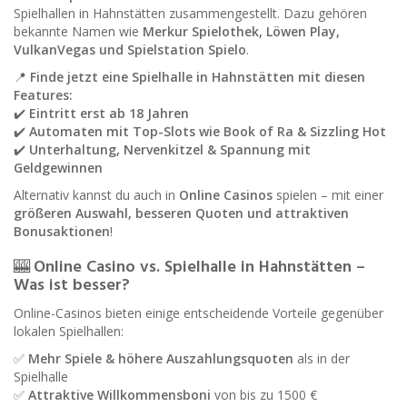
Spielhallen in Hahnstätten zusammengestellt. Dazu gehören
bekannte Namen wie
Merkur Spielothek, Löwen Play,
VulkanVegas und Spielstation Spielo
.
📍
Finde jetzt eine Spielhalle in Hahnstätten mit diesen
Features:
✔️
Eintritt erst ab 18 Jahren
✔️
Automaten mit Top-Slots wie Book of Ra & Sizzling Hot
✔️
Unterhaltung, Nervenkitzel & Spannung mit
Geldgewinnen
Alternativ kannst du auch in
Online Casinos
spielen – mit einer
größeren Auswahl, besseren Quoten und attraktiven
Bonusaktionen
!
🎰
Online Casino vs. Spielhalle in Hahnstätten –
Was ist besser?
Online-Casinos bieten einige entscheidende Vorteile gegenüber
lokalen Spielhallen:
✅
Mehr Spiele & höhere Auszahlungsquoten
als in der
Spielhalle
✅
Attraktive Willkommensboni
von bis zu 1500 €