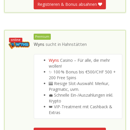
Registrieren & Bonus absahnen
Premium
online
Wyns
sucht in
Hahnstätten
Wyns
Casino – Für alle, die mehr
wollen!
✨ 100 % Bonus bis €500/CHF 500 +
200 Free Spins
🎰 Riesige Slot-Auswahl: Merkur,
Pragmatic, uvm.
💼 Schnelle Ein-/Auszahlungen inkl.
Krypto
👑 VIP-Treatment mit Cashback &
Extras