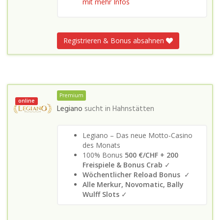
mit mehr Infos
Registrieren & Bonus absahnen
Premium
online
Legiano
sucht in
Hahnstätten
Legiano – Das neue Motto-Casino
des Monats
100% Bonus
500 €/CHF + 200
Freispiele & Bonus Crab
✓
Wöchentlicher Reload Bonus
✓
Alle Merkur, Novomatic, Bally
Wulff Slots
✓