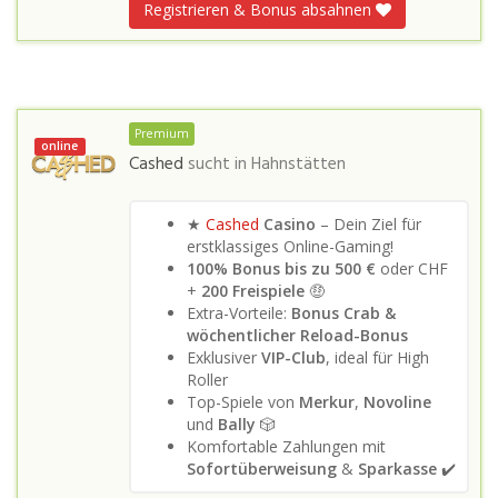
Registrieren & Bonus absahnen
Premium
online
Cashed
sucht in
Hahnstätten
★
Cashed
Casino
– Dein Ziel für
erstklassiges Online-Gaming!
100% Bonus bis zu 500 €
oder CHF
+
200 Freispiele
🤑
Extra-Vorteile:
Bonus Crab &
wöchentlicher Reload-Bonus
Exklusiver
VIP-Club
, ideal für High
Roller
Top-Spiele von
Merkur
,
Novoline
und
Bally
🎲
Komfortable Zahlungen mit
Sofortüberweisung
&
Sparkasse
✔️