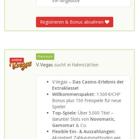
VIP-Angebote
Registrieren & Bonus absahnen
Premium
online
V.Vegas
sucht in
Hahnstätten
V.Vegas
– Das Casino-Erlebnis der
Extraklasse!
Willkommenspaket:
1.500 €/CHF
Bonus plus 150 Freispiele für neue
Spieler
Top-Spiele:
Über 5.000 Titel –
darunter Slots von
Novomatic
,
Gamomat
& Co.
Flexible Ein- & Auszahlungen:
Akzeptiert Zahlungsmethoden wie