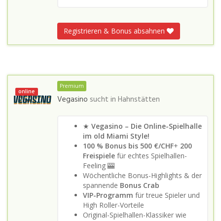
Registrieren & Bonus absahnen
Premium
online
Vegasino
sucht in
Hahnstätten
★
Vegasino – Die Online-Spielhalle
im old Miami Style!
100 % Bonus bis 500 €/CHF
+
200
Freispiele
für echtes Spielhallen-
Feeling 🎰
Wöchentliche Bonus-Highlights & der
spannende
Bonus Crab
VIP-Programm
für treue Spieler und
High Roller-Vorteile
Original-Spielhallen-Klassiker wie