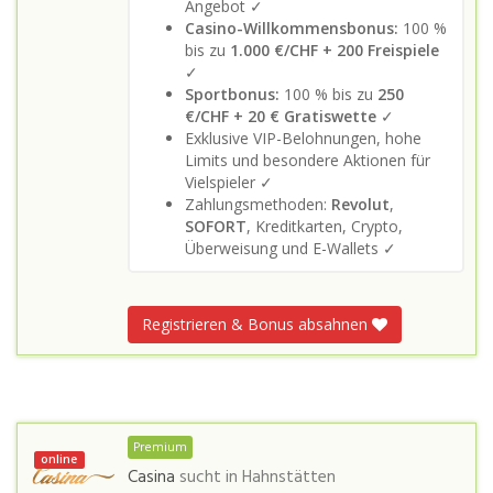
Angebot ✓
Casino-Willkommensbonus:
100 %
bis zu
1.000 €/CHF + 200 Freispiele
✓
Sportbonus:
100 % bis zu
250
€/CHF + 20 € Gratiswette
✓
Exklusive VIP-Belohnungen, hohe
Limits und besondere Aktionen für
Vielspieler ✓
Zahlungsmethoden:
Revolut
,
SOFORT
, Kreditkarten, Crypto,
Überweisung und E-Wallets ✓
Registrieren & Bonus absahnen
Premium
online
Casina
sucht in
Hahnstätten