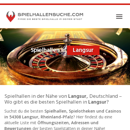
Skip
to
main
Toggl
content
navig
Spielhallen in
Langsur
Spielhallen in der Nähe von
Langsur,
Deutschland –
Wo gibt es die besten Spielhallen in
Langsur
?
Suchst du die besten
Spielhallen, Spielotheken und Casinos
in 54308 Langsur, Rheinland-Pfalz
? Hier findest du eine
aktuelle Liste mit
Öffnungszeiten, Adressen und
Bewertungen
der besten Spielstätten in deiner Nähe!