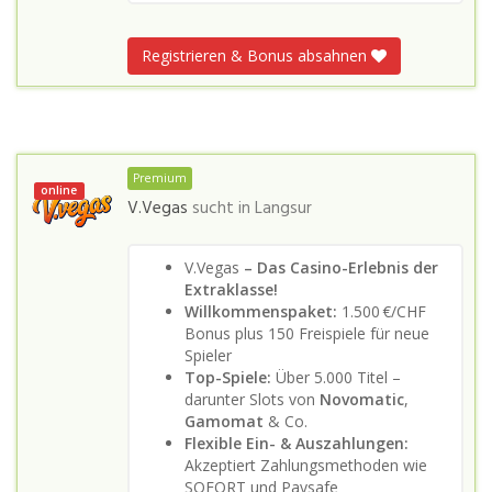
Registrieren & Bonus absahnen
Premium
online
V.Vegas
sucht in
Langsur
V.Vegas
– Das Casino-Erlebnis der
Extraklasse!
Willkommenspaket:
1.500 €/CHF
Bonus plus 150 Freispiele für neue
Spieler
Top-Spiele:
Über 5.000 Titel –
darunter Slots von
Novomatic
,
Gamomat
& Co.
Flexible Ein- & Auszahlungen:
Akzeptiert Zahlungsmethoden wie
SOFORT und Paysafe