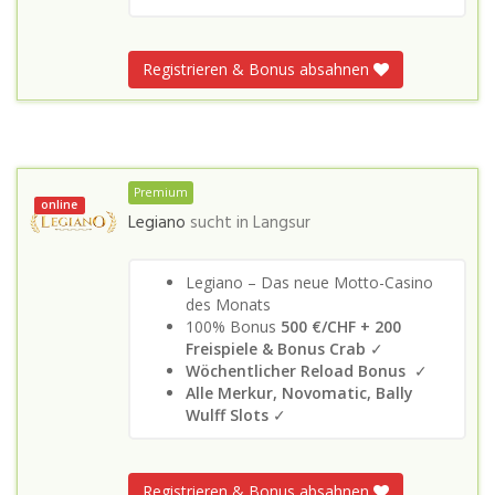
Registrieren & Bonus absahnen
Premium
online
Legiano
sucht in
Langsur
Legiano – Das neue Motto-Casino
des Monats
100% Bonus
500 €/CHF + 200
Freispiele & Bonus Crab
✓
Wöchentlicher Reload Bonus
✓
Alle Merkur, Novomatic, Bally
Wulff Slots
✓
Registrieren & Bonus absahnen