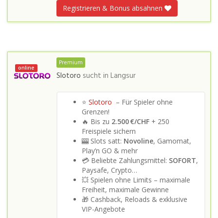
Registrieren & Bonus absahnen
Premium
online
Slotoro
sucht in
Langsur
⭐
Slotoro
– Für Spieler ohne
Grenzen!
🔥 Bis zu
2.500 €/CHF
+ 250
Freispiele sichern
🎰 Slots satt:
Novoline
, Gamomat,
Play’n GO & mehr
💳 Beliebte Zahlungsmittel:
SOFORT
,
Paysafe, Crypto…
💥 Spielen ohne Limits – maximale
Freiheit, maximale Gewinne
🎁 Cashback, Reloads & exklusive
VIP-Angebote