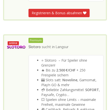
Registrieren & Bonus absahnen
Premium
online
Slotoro
sucht in
Langsur
⭐ Slotoro – Für Spieler ohne
Grenzen!
🔥 Bis zu
2.500 €/CHF
+ 250
Freispiele sichern
🎰 Slots satt:
Novoline
, Gamomat,
Play’n GO & mehr
💳 Beliebte Zahlungsmittel:
SOFORT
,
Paysafe, Crypto…
💥 Spielen ohne Limits – maximale
Freiheit, maximale Gewinne
🎁 Cashback, Reloads & exklusive