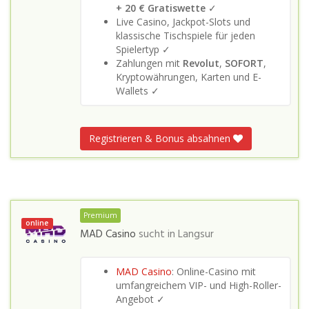
+ 20 € Gratiswette
✓
Live Casino, Jackpot-Slots und
klassische Tischspiele für jeden
Spielertyp ✓
Zahlungen mit
Revolut
,
SOFORT
,
Kryptowährungen, Karten und E-
Wallets ✓
Registrieren & Bonus absahnen
Premium
online
MAD Casino
sucht in
Langsur
MAD Casino
: Online-Casino mit
umfangreichem VIP- und High-Roller-
Angebot ✓