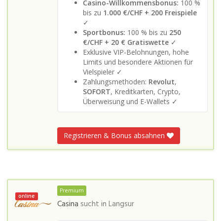
Casino-Willkommensbonus:
100 %
bis zu
1.000 €/CHF + 200 Freispiele
✓
Sportbonus:
100 % bis zu
250
€/CHF + 20 € Gratiswette
✓
Exklusive VIP-Belohnungen, hohe
Limits und besondere Aktionen für
Vielspieler ✓
Zahlungsmethoden:
Revolut
,
SOFORT
, Kreditkarten, Crypto,
Überweisung und E-Wallets ✓
Registrieren & Bonus absahnen
Premium
online
Casina
sucht in
Langsur