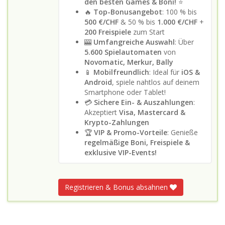
den besten Games & Boni!
⭐
🔥
Top-Bonusangebot
: 100 % bis
500 €/CHF
& 50 % bis
1.000 €/CHF
+
200 Freispiele
zum Start
🎰
Umfangreiche Auswahl
: Über
5.600 Spielautomaten
von
Novomatic, Merkur, Bally
📱
Mobilfreundlich
: Ideal für
iOS &
Android
, spiele nahtlos auf deinem
Smartphone oder Tablet!
💳
Sichere Ein- & Auszahlungen
:
Akzeptiert
Visa, Mastercard &
Krypto-Zahlungen
🏆
VIP & Promo-Vorteile
: Genieße
regelmäßige Boni, Freispiele &
exklusive VIP-Events!
Registrieren & Bonus absahnen