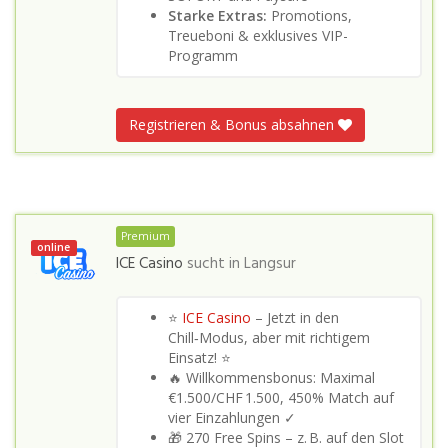
Starke Extras:
Promotions,
Treueboni & exklusives VIP-
Programm
Registrieren & Bonus absahnen
Premium
online
ICE Casino
sucht in
Langsur
⭐
ICE Casino
– Jetzt in den
Chill‑Modus, aber mit richtigem
Einsatz! ⭐
🔥 Willkommensbonus: Maximal
€1.500/CHF 1.500, 450% Match auf
vier Einzahlungen ✓
🎁 270 Free Spins – z. B. auf den Slot