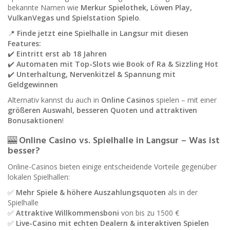
bekannte Namen wie
Merkur Spielothek, Löwen Play,
VulkanVegas und Spielstation Spielo
.
📍
Finde jetzt eine Spielhalle in Langsur mit diesen
Features:
✔️
Eintritt erst ab 18 Jahren
✔️
Automaten mit Top-Slots wie Book of Ra & Sizzling Hot
✔️
Unterhaltung, Nervenkitzel & Spannung mit
Geldgewinnen
Alternativ kannst du auch in
Online Casinos
spielen – mit einer
größeren Auswahl, besseren Quoten und attraktiven
Bonusaktionen
!
🎰
Online Casino vs. Spielhalle in Langsur – Was ist
besser?
Online-Casinos bieten einige entscheidende Vorteile gegenüber
lokalen Spielhallen:
✅
Mehr Spiele & höhere Auszahlungsquoten
als in der
Spielhalle
✅
Attraktive Willkommensboni
von bis zu 1500 €
✅
Live-Casino mit echten Dealern & interaktiven Spielen