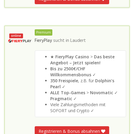
Premium
online
FieryPlay
sucht in
Laudert
★
FieryPlay Casino
>
Das beste
Angebot – Jetzt spielen!
Bis zu 2500€/CHF
Willkommensbonus
✓
350 Freispiele
, z.B. für
Dolphin’s
Pearl
✓
ALLE Top-Games
>
Novomatic
✓
Pragmatic
✓
Viele Zahlungsmethoden mit
SOFORT und Crypto ✓
Registrieren & Bonus absahnen