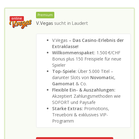
Premium
online
V.Vegas
sucht in
Laudert
V.Vegas
– Das Casino-Erlebnis der
Extraklasse!
Willkommenspaket:
1.500 €/CHF
Bonus plus 150 Freispiele für neue
Spieler
Top-Spiele:
Über 5.000 Titel –
darunter Slots von
Novomatic
,
Gamomat
& Co.
Flexible Ein- & Auszahlungen:
Akzeptiert Zahlungsmethoden wie
SOFORT und Paysafe
Starke Extras:
Promotions,
Treueboni & exklusives VIP-
Programm