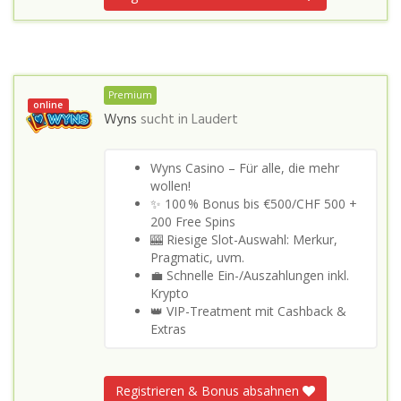
Premium
online
Wyns
sucht in
Laudert
Wyns Casino – Für alle, die mehr
wollen!
✨ 100 % Bonus bis €500/CHF 500 +
200 Free Spins
🎰 Riesige Slot-Auswahl: Merkur,
Pragmatic, uvm.
💼 Schnelle Ein-/Auszahlungen inkl.
Krypto
👑 VIP-Treatment mit Cashback &
Extras
Registrieren & Bonus absahnen