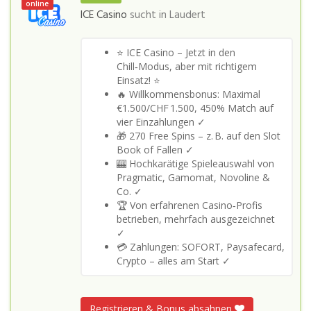
online
ICE Casino
sucht in
Laudert
⭐ ICE Casino – Jetzt in den
Chill‑Modus, aber mit richtigem
Einsatz! ⭐
🔥 Willkommensbonus: Maximal
€1.500/CHF 1.500, 450% Match auf
vier Einzahlungen ✓
🎁 270 Free Spins – z. B. auf den Slot
Book of Fallen ✓
🎰 Hochkarätige Spieleauswahl von
Pragmatic, Gamomat, Novoline &
Co. ✓
🏆 Von erfahrenen Casino‑Profis
betrieben, mehrfach ausgezeichnet
✓
💳 Zahlungen: SOFORT, Paysafecard,
Crypto – alles am Start ✓
Registrieren & Bonus absahnen