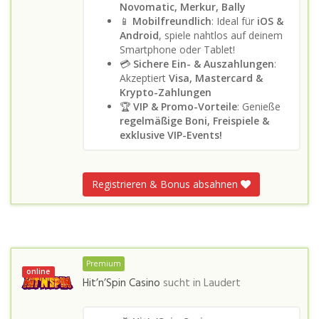
Novomatic, Merkur, Bally
📱
Mobilfreundlich
: Ideal für
iOS &
Android
, spiele nahtlos auf deinem
Smartphone oder Tablet!
💳
Sichere Ein- & Auszahlungen
:
Akzeptiert
Visa, Mastercard &
Krypto-Zahlungen
🏆
VIP & Promo-Vorteile
: Genieße
regelmäßige Boni, Freispiele &
exklusive VIP-Events!
Registrieren & Bonus absahnen
Premium
online
Hit’n’Spin Casino
sucht in
Laudert