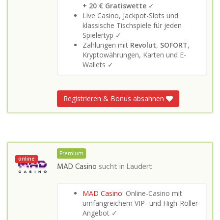
+ 20 € Gratiswette
✓
Live Casino, Jackpot-Slots und
klassische Tischspiele für jeden
Spielertyp ✓
Zahlungen mit
Revolut
,
SOFORT
,
Kryptowährungen, Karten und E-
Wallets ✓
Registrieren & Bonus absahnen
Premium
online
MAD Casino
sucht in
Laudert
MAD Casino
: Online-Casino mit
umfangreichem VIP- und High-Roller-
Angebot ✓