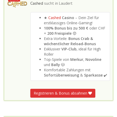
Cashed
sucht in
Laudert
★
Cashed
Casino
– Dein Ziel für
erstklassiges Online-Gaming!
100% Bonus bis zu 500 €
oder CHF
+
200 Freispiele
🤑
Extra-Vorteile:
Bonus Crab &
wöchentlicher Reload-Bonus
Exklusiver
VIP-Club
, ideal für High
Roller
Top-Spiele von
Merkur
,
Novoline
und
Bally
🎲
Komfortable Zahlungen mit
Sofortüberweisung
&
Sparkasse
✔️
Registrieren & Bonus absahnen