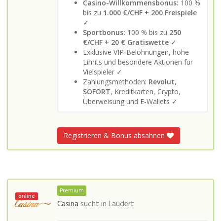
Casino-Willkommensbonus:
100 %
bis zu
1.000 €/CHF + 200 Freispiele
✓
Sportbonus:
100 % bis zu
250
€/CHF + 20 € Gratiswette
✓
Exklusive VIP-Belohnungen, hohe
Limits und besondere Aktionen für
Vielspieler ✓
Zahlungsmethoden:
Revolut
,
SOFORT
, Kreditkarten, Crypto,
Überweisung und E-Wallets ✓
Registrieren & Bonus absahnen
Premium
online
Casina
sucht in
Laudert