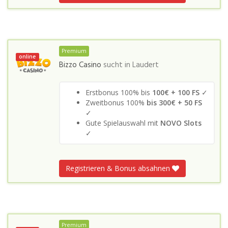
Premium
online
Bizzo Casino
sucht in
Laudert
Erstbonus 100% bis
100€ + 100 FS
✓
Zweitbonus 100%
bis 300€ + 50 FS
✓
Gute Spielauswahl mit
NOVO Slots
✓
Registrieren & Bonus absahnen
Premium