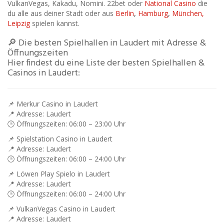
VulkanVegas, Kakadu, Nomini. 22bet oder
National Casino
die
du alle aus deiner Stadt oder aus
Berlin
,
Hamburg
,
München,
Leipzig
spielen kannst.
🔎 Die besten Spielhallen in Laudert mit Adresse &
Öffnungszeiten
Hier findest du eine Liste der besten Spielhallen &
Casinos in Laudert:
📌 Merkur Casino in Laudert
📍 Adresse: Laudert
🕒 Öffnungszeiten: 06:00 – 23:00 Uhr
📌 Spielstation Casino in Laudert
📍 Adresse: Laudert
🕒 Öffnungszeiten: 06:00 – 24:00 Uhr
📌 Löwen Play Spielo in Laudert
📍 Adresse: Laudert
🕒 Öffnungszeiten: 06:00 – 24:00 Uhr
📌 VulkanVegas Casino in Laudert
📍 Adresse: Laudert