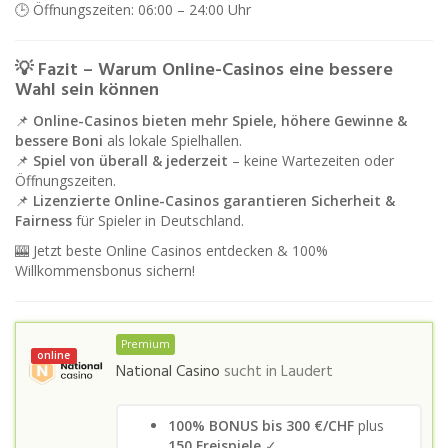
🕒 Öffnungszeiten: 06:00 – 24:00 Uhr
💡 Fazit – Warum Online-Casinos eine bessere
Wahl sein können
📌
Online-Casinos bieten mehr Spiele, höhere Gewinne &
bessere Boni
als lokale Spielhallen.
📌
Spiel von überall & jederzeit
– keine Wartezeiten oder
Öffnungszeiten.
📌
Lizenzierte Online-Casinos garantieren Sicherheit &
Fairness
für Spieler in Deutschland.
🎰 Jetzt beste Online Casinos entdecken & 100%
Willkommensbonus sichern!
Premium
online
National Casino
sucht in
Laudert
100% BONUS bis 300 €/CHF
plus
150 Freispiele
✓