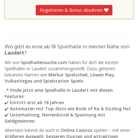
Registrieren & Bonus absahnen
Wo gibt es eine ab 18 Spielhalle in meiner Nähe von
Laudert
?
Wir von
Spielhallensuche.com
haben für dich die besten
Spielhallen in Laudert zusammengestellt. Dazu gehören
bekannte Namen wie
Merkur Spielothek, Löwen Play,
VulkanVegas und Spielstation Spielo
.
📍
Finde jetzt eine Spielhalle in Laudert mit diesen
Features:
✔️
Eintritt erst ab 18 Jahren
✔️
Automaten mit Top-Slots wie Book of Ra & Sizzling Hot
✔️
Unterhaltung, Nervenkitzel & Spannung mit
Geldgewinnen
Alternativ kannst du auch in
Online Casinos
spielen – mit einer
größeren Auswahl, besseren Quoten und attraktiven