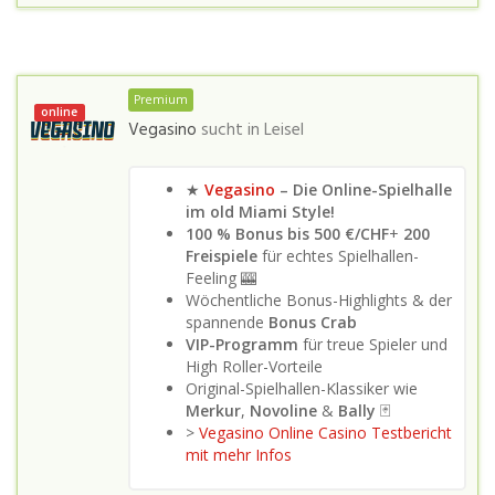
Premium
online
Vegasino
sucht in
Leisel
★
Vegasino
– Die Online-Spielhalle
im old Miami Style!
100 % Bonus bis 500 €/CHF
+
200
Freispiele
für echtes Spielhallen-
Feeling 🎰
Wöchentliche Bonus-Highlights & der
spannende
Bonus Crab
VIP-Programm
für treue Spieler und
High Roller-Vorteile
Original-Spielhallen-Klassiker wie
Merkur
,
Novoline
&
Bally
🃏
>
Vegasino Online Casino Testbericht
mit mehr Infos