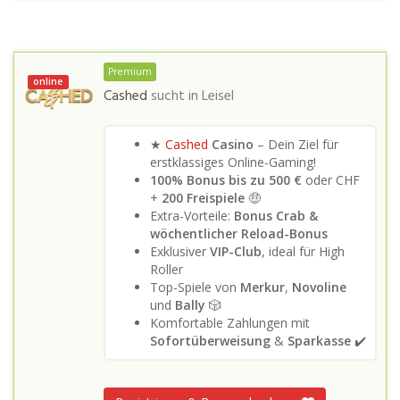
Premium
online
Cashed
sucht in
Leisel
★
Cashed
Casino
– Dein Ziel für
erstklassiges Online-Gaming!
100% Bonus bis zu 500 €
oder CHF
+
200 Freispiele
🤑
Extra-Vorteile:
Bonus Crab &
wöchentlicher Reload-Bonus
Exklusiver
VIP-Club
, ideal für High
Roller
Top-Spiele von
Merkur
,
Novoline
und
Bally
🎲
Komfortable Zahlungen mit
Sofortüberweisung
&
Sparkasse
✔️