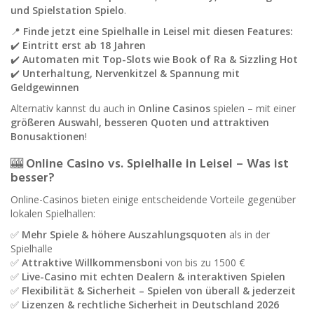
und Spielstation Spielo
.
📍
Finde jetzt eine Spielhalle in Leisel mit diesen Features:
✔️
Eintritt erst ab 18 Jahren
✔️
Automaten mit Top-Slots wie Book of Ra & Sizzling Hot
✔️
Unterhaltung, Nervenkitzel & Spannung mit
Geldgewinnen
Alternativ kannst du auch in
Online Casinos
spielen – mit einer
größeren Auswahl, besseren Quoten und attraktiven
Bonusaktionen
!
🎰
Online Casino vs. Spielhalle in Leisel – Was ist
besser?
Online-Casinos bieten einige entscheidende Vorteile gegenüber
lokalen Spielhallen:
✅
Mehr Spiele & höhere Auszahlungsquoten
als in der
Spielhalle
✅
Attraktive Willkommensboni
von bis zu 1500 €
✅
Live-Casino mit echten Dealern & interaktiven Spielen
✅
Flexibilität & Sicherheit – Spielen von überall & jederzeit
✅
Lizenzen & rechtliche Sicherheit in Deutschland 2026