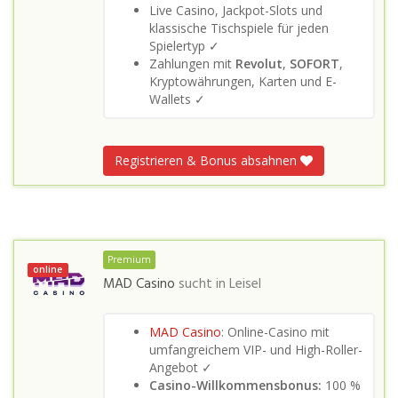
Live Casino, Jackpot-Slots und
klassische Tischspiele für jeden
Spielertyp ✓
Zahlungen mit
Revolut
,
SOFORT
,
Kryptowährungen, Karten und E-
Wallets ✓
Registrieren & Bonus absahnen
Premium
online
MAD Casino
sucht in
Leisel
MAD Casino
: Online-Casino mit
umfangreichem VIP- und High-Roller-
Angebot ✓
Casino-Willkommensbonus:
100 %