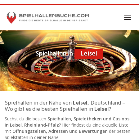
Skip
to
main
Toggl
content
navig
Spielhallen in
Leisel
Spielhallen in der Nähe von
Leisel,
Deutschland –
Wo gibt es die besten Spielhallen in
Leisel
?
Suchst du die besten
Spielhallen, Spielotheken und Casinos
in Leisel, Rheinland-Pfalz
? Hier findest du eine aktuelle Liste
mit
Öffnungszeiten, Adressen und Bewertungen
der besten
Spielstätten in deiner Nähe!