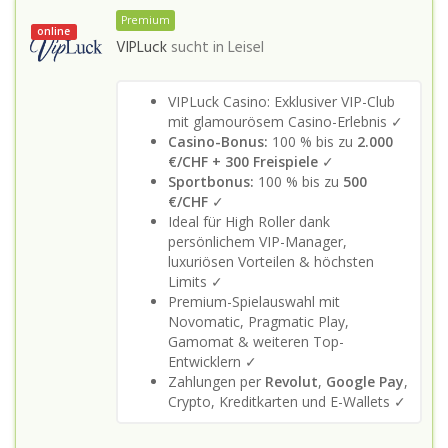
Premium
online
VIPLuck
sucht in
Leisel
VIPLuck Casino: Exklusiver VIP-Club
mit glamourösem Casino-Erlebnis ✓
Casino-Bonus:
100 % bis zu
2.000
€/CHF + 300 Freispiele
✓
Sportbonus:
100 % bis zu
500
€/CHF
✓
Ideal für High Roller dank
persönlichem VIP-Manager,
luxuriösen Vorteilen & höchsten
Limits ✓
Premium-Spielauswahl mit
Novomatic, Pragmatic Play,
Gamomat & weiteren Top-
Entwicklern ✓
Zahlungen per
Revolut
,
Google Pay
,
Crypto, Kreditkarten und E-Wallets ✓