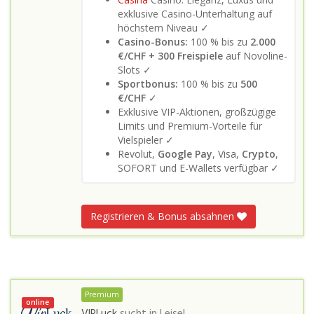
exklusive Casino-Unterhaltung auf
höchstem Niveau ✓
Casino-Bonus:
100 % bis zu
2.000
€/CHF + 300 Freispiele
auf Novoline-
Slots ✓
Sportbonus:
100 % bis zu
500
€/CHF
✓
Exklusive VIP-Aktionen, großzügige
Limits und Premium-Vorteile für
Vielspieler ✓
Revolut,
Google Pay
, Visa,
Crypto
,
SOFORT und E-Wallets verfügbar ✓
Registrieren & Bonus absahnen
Premium
online