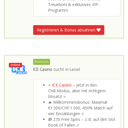
Treueboni & exklusives VIP-
Programm
Registrieren & Bonus absahnen
Premium
online
ICE Casino
sucht in
Leisel
⭐
ICE Casino
– Jetzt in den
Chill‑Modus, aber mit richtigem
Einsatz! ⭐
🔥 Willkommensbonus: Maximal
€1.500/CHF 1.500, 450% Match auf
vier Einzahlungen ✓
🎁 270 Free Spins – z. B. auf den Slot
Book of Fallen ✓