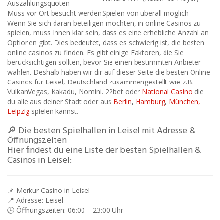
Auszahlungsquoten
Muss vor Ort besucht werden
Spielen von überall möglich
Wenn Sie sich daran beteiligen möchten, in online Casinos zu
spielen, muss Ihnen klar sein, dass es eine erhebliche Anzahl an
Optionen gibt. Dies bedeutet, dass es schwierig ist, die besten
online casinos zu finden. Es gibt einige Faktoren, die Sie
berücksichtigen sollten, bevor Sie einen bestimmten Anbieter
wählen. Deshalb haben wir dir auf dieser Seite die besten Online
Casinos für Leisel, Deutschland zusammengestellt wie z.B.
VulkanVegas, Kakadu, Nomini. 22bet oder
National Casino
die
du alle aus deiner Stadt oder aus
Berlin
,
Hamburg
,
München,
Leipzig
spielen kannst.
🔎 Die besten Spielhallen in Leisel mit Adresse &
Öffnungszeiten
Hier findest du eine Liste der besten Spielhallen &
Casinos in Leisel:
📌 Merkur Casino in Leisel
📍 Adresse: Leisel
🕒 Öffnungszeiten: 06:00 – 23:00 Uhr