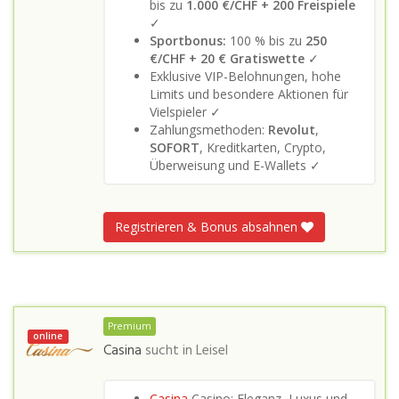
bis zu
1.000 €/CHF + 200 Freispiele
✓
Sportbonus:
100 % bis zu
250
€/CHF + 20 € Gratiswette
✓
Exklusive VIP-Belohnungen, hohe
Limits und besondere Aktionen für
Vielspieler ✓
Zahlungsmethoden:
Revolut
,
SOFORT
, Kreditkarten, Crypto,
Überweisung und E-Wallets ✓
Registrieren & Bonus absahnen
Premium
online
Casina
sucht in
Leisel
Casina
Casino: Eleganz, Luxus und