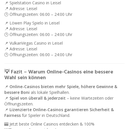
📌 Spielstation Casino in Leisel
📍 Adresse: Leisel
🕒 Öffnungszeiten: 06:00 – 24:00 Uhr
📌 Löwen Play Spielo in Leisel
📍 Adresse: Leisel
🕒 Öffnungszeiten: 06:00 – 24:00 Uhr
📌 VulkanVegas Casino in Leisel
📍 Adresse: Leisel
🕒 Öffnungszeiten: 06:00 – 24:00 Uhr
💡 Fazit – Warum Online-Casinos eine bessere
Wahl sein können
📌
Online-Casinos bieten mehr Spiele, höhere Gewinne &
bessere Boni
als lokale Spielhallen.
📌
Spiel von überall & jederzeit
– keine Wartezeiten oder
Öffnungszeiten.
📌
Lizenzierte Online-Casinos garantieren Sicherheit &
Fairness
für Spieler in Deutschland.
🎰 Jetzt beste Online Casinos entdecken & 100%