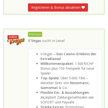
Registrieren & Bonus absahnen
Premium
online
V.Vegas
sucht in
Leisel
V.Vegas
– Das Casino-Erlebnis der
Extraklasse!
Willkommenspaket:
1.500 €/CHF
Bonus plus 150 Freispiele für neue
Spieler
Top-Spiele:
Über 5.000 Titel –
darunter Slots von
Novomatic
,
Gamomat
& Co.
Flexible Ein- & Auszahlungen:
Akzeptiert Zahlungsmethoden wie
SOFORT und Paysafe
Starke Extras:
Promotions,