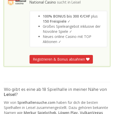
National Casino
sucht in
Leisel
100% BONUS bis 300 €/CHF
plus
150 Freispiele
✓
Großes Spieleangebot inklusive der
Novoline Spiele ✓
Neues online Casino mit TOP
Aktionen ✓
Registrieren & Bonus absahnen
Wo gibt es eine ab 18 Spielhalle in meiner Nähe von
Leisel
?
Wir von
Spielhallensuche.com
haben für dich die besten
Spielhallen in Leisel zusammengestellt. Dazu gehören bekannte
Namen wie
Merkur Spielothek, Löwen Play, VulkanVegas