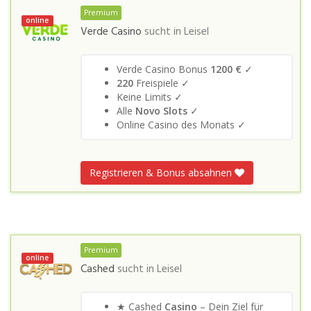
Premium
online
Verde Casino
sucht in
Leisel
Verde Casino Bonus
1200 €
✓
220
Freispiele ✓
Keine Limits ✓
Alle
Novo Slots
✓
Online Casino des Monats ✓
Registrieren & Bonus absahnen
Premium
online
Cashed
sucht in
Leisel
★ Cashed
Casino
– Dein Ziel für