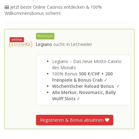
🎰 Jetzt beste Online Casinos entdecken & 100%
Willkommensbonus sichern!
Premium
online
Legiano
sucht in
Lettweiler
Legiano – Das neue Motto-Casino
des Monats
100% Bonus
500 €/CHF + 200
Freispiele & Bonus Crab
✓
Wöchentlicher Reload Bonus
✓
Alle Merkur, Novomatic, Bally
Wulff Slots
✓
Registrieren & Bonus absahnen