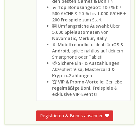
den besten Games & Boni!
⭐
🔥
Top-Bonusangebot
: 100 % bis
500 €/CHF
& 50 % bis
1.000 €/CHF
+
200 Freispiele
zum Start
🎰
Umfangreiche Auswahl
: Über
5.600 Spielautomaten
von
Novomatic, Merkur, Bally
📱
Mobilfreundlich
: Ideal für
iOS &
Android
, spiele nahtlos auf deinem
Smartphone oder Tablet!
💳
Sichere Ein- & Auszahlungen
:
Akzeptiert
Visa, Mastercard &
Krypto-Zahlungen
🏆
VIP & Promo-Vorteile
: Genieße
regelmäßige Boni, Freispiele &
exklusive VIP-Events!
Registrieren & Bonus absahnen