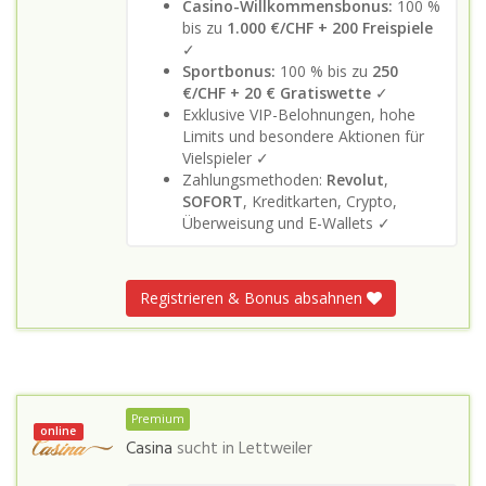
Casino-Willkommensbonus:
100 %
bis zu
1.000 €/CHF + 200 Freispiele
✓
Sportbonus:
100 % bis zu
250
€/CHF + 20 € Gratiswette
✓
Exklusive VIP-Belohnungen, hohe
Limits und besondere Aktionen für
Vielspieler ✓
Zahlungsmethoden:
Revolut
,
SOFORT
, Kreditkarten, Crypto,
Überweisung und E-Wallets ✓
Registrieren & Bonus absahnen
Premium
online
Casina
sucht in
Lettweiler