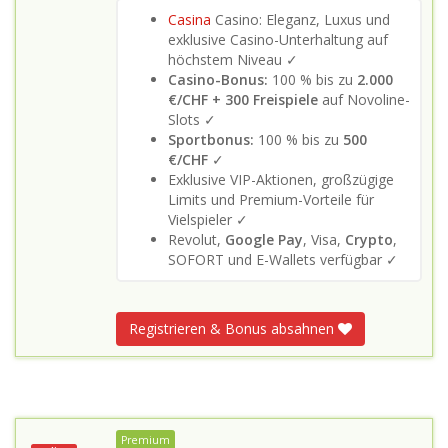
Casina
Casino: Eleganz, Luxus und
exklusive Casino-Unterhaltung auf
höchstem Niveau ✓
Casino-Bonus:
100 % bis zu
2.000
€/CHF + 300 Freispiele
auf Novoline-
Slots ✓
Sportbonus:
100 % bis zu
500
€/CHF
✓
Exklusive VIP-Aktionen, großzügige
Limits und Premium-Vorteile für
Vielspieler ✓
Revolut,
Google Pay
, Visa,
Crypto
,
SOFORT und E-Wallets verfügbar ✓
Registrieren & Bonus absahnen
Premium