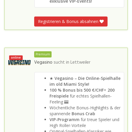
exklusive VIP-Events!
Registrieren & Bonus absahnen
Premium
online
Vegasino
sucht in
Lettweiler
★
Vegasino – Die Online-Spielhalle
im old Miami Style!
100 % Bonus bis 500 €/CHF
+
200
Freispiele
für echtes Spielhallen-
Feeling 🎰
Wöchentliche Bonus-Highlights & der
spannende
Bonus Crab
VIP-Programm
für treue Spieler und
High Roller-Vorteile
Original-Spielhallen-Klassiker wie