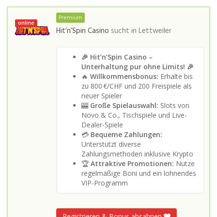
Premium
online
Hit’n’Spin Casino
sucht in
Lettweiler
🎉 Hit’n’Spin Casino –
Unterhaltung pur ohne Limits! 🎉
🔥
Willkommensbonus:
Erhalte bis
zu 800 €/CHF und 200 Freispiele als
neuer Spieler
🎰
Große Spielauswahl:
Slots von
Novo & Co., Tischspiele und Live-
Dealer-Spiele
💳
Bequeme Zahlungen:
Unterstützt diverse
Zahlungsmethoden inklusive Krypto
🏆
Attraktive Promotionen:
Nutze
regelmäßige Boni und ein lohnendes
VIP-Programm
Registrieren & Bonus absahnen