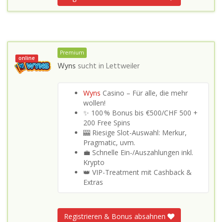
Premium
online
Wyns
sucht in
Lettweiler
Wyns
Casino – Für alle, die mehr
wollen!
✨ 100 % Bonus bis €500/CHF 500 +
200 Free Spins
🎰 Riesige Slot-Auswahl: Merkur,
Pragmatic, uvm.
💼 Schnelle Ein-/Auszahlungen inkl.
Krypto
👑 VIP-Treatment mit Cashback &
Extras
Registrieren & Bonus absahnen