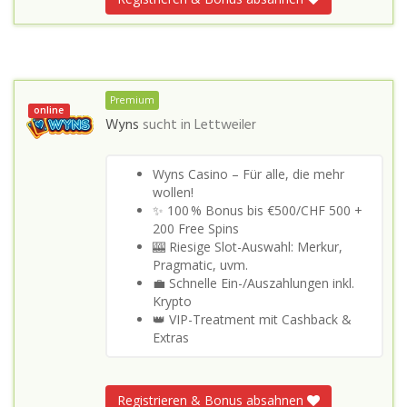
Premium
online
Wyns
sucht in
Lettweiler
Wyns Casino – Für alle, die mehr
wollen!
✨ 100 % Bonus bis €500/CHF 500 +
200 Free Spins
🎰 Riesige Slot-Auswahl: Merkur,
Pragmatic, uvm.
💼 Schnelle Ein-/Auszahlungen inkl.
Krypto
👑 VIP-Treatment mit Cashback &
Extras
Registrieren & Bonus absahnen