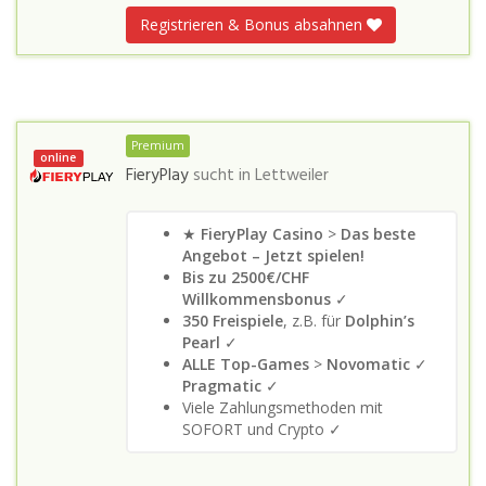
Registrieren & Bonus absahnen
Premium
online
FieryPlay
sucht in
Lettweiler
★
FieryPlay Casino
>
Das beste
Angebot – Jetzt spielen!
Bis zu 2500€/CHF
Willkommensbonus
✓
350 Freispiele
, z.B. für
Dolphin’s
Pearl
✓
ALLE Top-Games
>
Novomatic
✓
Pragmatic
✓
Viele Zahlungsmethoden mit
SOFORT und Crypto ✓