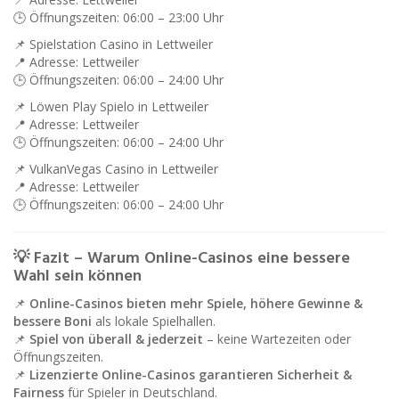
🕒 Öffnungszeiten: 06:00 – 23:00 Uhr
📌 Spielstation Casino in Lettweiler
📍 Adresse: Lettweiler
🕒 Öffnungszeiten: 06:00 – 24:00 Uhr
📌 Löwen Play Spielo in Lettweiler
📍 Adresse: Lettweiler
🕒 Öffnungszeiten: 06:00 – 24:00 Uhr
📌 VulkanVegas Casino in Lettweiler
📍 Adresse: Lettweiler
🕒 Öffnungszeiten: 06:00 – 24:00 Uhr
💡 Fazit – Warum Online-Casinos eine bessere
Wahl sein können
📌
Online-Casinos bieten mehr Spiele, höhere Gewinne &
bessere Boni
als lokale Spielhallen.
📌
Spiel von überall & jederzeit
– keine Wartezeiten oder
Öffnungszeiten.
📌
Lizenzierte Online-Casinos garantieren Sicherheit &
Fairness
für Spieler in Deutschland.