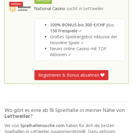
Premium
online
National Casino
sucht in
Lettweiler
100% BONUS bis 300 €/CHF
plus
150 Freispiele
✓
Großes Spieleangebot inklusive der
Novoline Spiele ✓
Neues online Casino mit TOP
Aktionen ✓
Registrieren & Bonus absahnen
Wo gibt es eine ab 18 Spielhalle in meiner Nähe von
Lettweiler
?
Wir von
Spielhallensuche.com
haben für dich die besten
Spielhallen in Lettweiler zusammengestellt. Dazu gehören