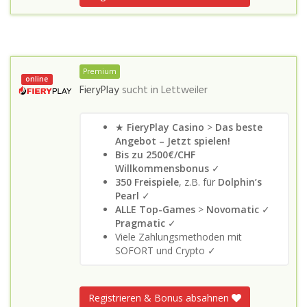
Premium
online
FieryPlay
sucht in
Lettweiler
★
FieryPlay Casino
>
Das beste
Angebot – Jetzt spielen!
Bis zu 2500€/CHF
Willkommensbonus
✓
350 Freispiele
, z.B. für
Dolphin’s
Pearl
✓
ALLE Top-Games
>
Novomatic
✓
Pragmatic
✓
Viele Zahlungsmethoden mit
SOFORT und Crypto ✓
Registrieren & Bonus absahnen