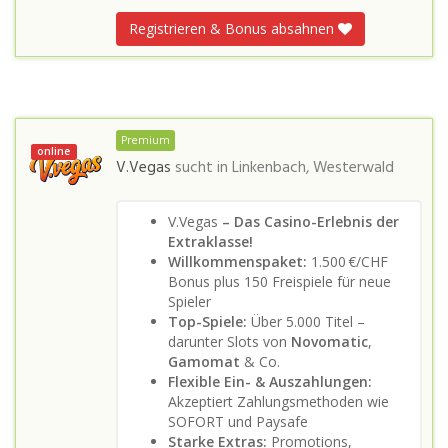
Registrieren & Bonus absahnen
Premium
online
V.Vegas
sucht in
Linkenbach, Westerwald
V.Vegas
– Das Casino-Erlebnis der
Extraklasse!
Willkommenspaket:
1.500 €/CHF
Bonus plus 150 Freispiele für neue
Spieler
Top-Spiele:
Über 5.000 Titel –
darunter Slots von
Novomatic
,
Gamomat
& Co.
Flexible Ein- & Auszahlungen:
Akzeptiert Zahlungsmethoden wie
SOFORT und Paysafe
Starke Extras:
Promotions,