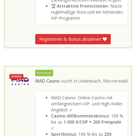
🏆
Attraktive Promotionen:
Nutze
regelmäßige Boni und ein lohnendes
VIP-Programm
Registrieren & Bonus absahnen
Premium
online
MAD Casino
sucht in
Linkenbach, Westerwald
MAD Casino: Online-Casino mit
umfangreichem VIP- und High-Roller-
Angebot ✓
Casino-Willkommensbonus:
100 %
bis zu
1.000 €/CHF + 200 Freispiele
✓
Sportbonus:
100 % bis zu
250