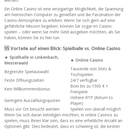
werden.
Ein Online Casino ist eine einzigartige Möglichkeit, die Spannung
am heimischen Computer zu genießen und die Faszination der
Casino-Atmosphäre zu erleben. Wenn Sie sich gern auf eine
gefährliche Mission begeben, können Sie sogar im Casino
spielen – oder wenn Sie mehr Geld ausgeben möchten, als Sie
haben, können Sie es hier tun.
🆚 Vorteile auf einen Blick: Spielhalle vs. Online Casino
🔹
Spielhalle in Linkenbach,
🔹
Online Casino
Westerwald
Tausende von Slots &
Begrenzte Spielauswahl
Tischspielen
Feste Öffnungszeiten
24/7 verfügbar
Boni bis zu 1500 € +
Kein Willkommensbonus
Freispiele
Höhere RTP (Return to
Geringere Auszahlungsquoten
Player)
Muss vor Ort besucht werden
Spielen von überall möglich
Wenn Sie sich daran beteiligen möchten, in online Casinos zu
spielen, muss Ihnen klar sein, dass es eine erhebliche Anzahl an
Optionen gibt. Dies bedeutet, dass es schwierig ist, die besten