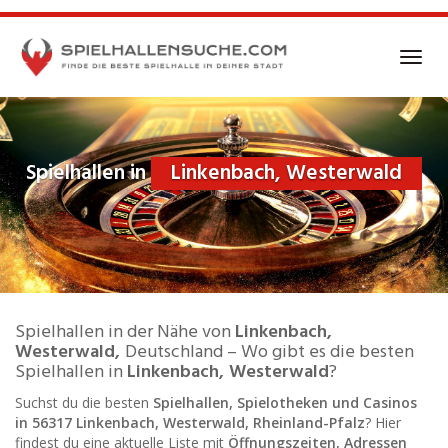
Skip
to
main
Toggl
content
navig
Spielhallen in
Linkenbach, Westerwald
Spielhallen in der Nähe von
Linkenbach,
Westerwald,
Deutschland – Wo gibt es die besten
Spielhallen in
Linkenbach, Westerwald
?
Suchst du die besten
Spielhallen, Spielotheken und Casinos
in 56317 Linkenbach, Westerwald, Rheinland-Pfalz
? Hier
findest du eine aktuelle Liste mit
Öffnungszeiten, Adressen