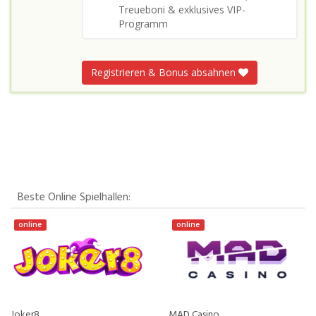
Treueboni & exklusives VIP-
Programm
Registrieren & Bonus absahnen
Beste Online Spielhallen:
online
online
Joker8
MAD Casino