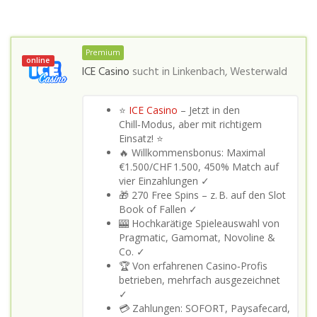
Premium
online
ICE Casino
sucht in
Linkenbach, Westerwald
⭐
ICE Casino
– Jetzt in den
Chill‑Modus, aber mit richtigem
Einsatz! ⭐
🔥 Willkommensbonus: Maximal
€1.500/CHF 1.500, 450% Match auf
vier Einzahlungen ✓
🎁 270 Free Spins – z. B. auf den Slot
Book of Fallen ✓
🎰 Hochkarätige Spieleauswahl von
Pragmatic, Gamomat, Novoline &
Co. ✓
🏆 Von erfahrenen Casino‑Profis
betrieben, mehrfach ausgezeichnet
✓
💳 Zahlungen: SOFORT, Paysafecard,