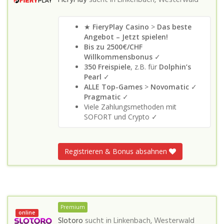
FieryPlay
sucht in
Linkenbach, Westerwald
★
FieryPlay Casino
>
Das beste
Angebot – Jetzt spielen!
Bis zu 2500€/CHF
Willkommensbonus
✓
350 Freispiele
, z.B. für
Dolphin’s
Pearl
✓
ALLE Top-Games
>
Novomatic
✓
Pragmatic
✓
Viele Zahlungsmethoden mit
SOFORT und Crypto ✓
Registrieren & Bonus absahnen
Premium
online
Slotoro
sucht in
Linkenbach, Westerwald