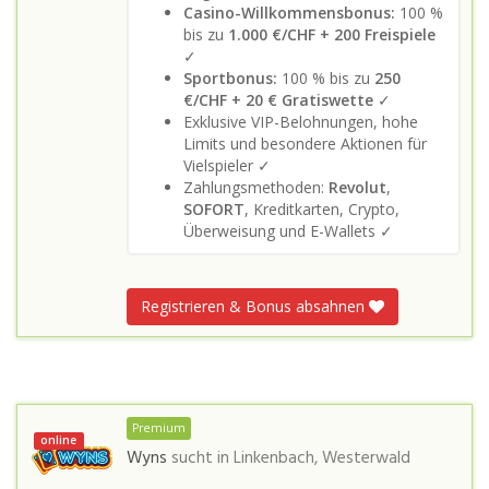
Casino-Willkommensbonus:
100 %
bis zu
1.000 €/CHF + 200 Freispiele
✓
Sportbonus:
100 % bis zu
250
€/CHF + 20 € Gratiswette
✓
Exklusive VIP-Belohnungen, hohe
Limits und besondere Aktionen für
Vielspieler ✓
Zahlungsmethoden:
Revolut
,
SOFORT
, Kreditkarten, Crypto,
Überweisung und E-Wallets ✓
Registrieren & Bonus absahnen
Premium
online
Wyns
sucht in
Linkenbach, Westerwald