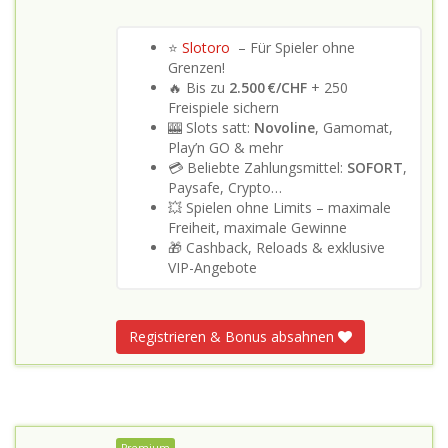
⭐
Slotoro
– Für Spieler ohne
Grenzen!
🔥 Bis zu
2.500 €/CHF
+ 250
Freispiele sichern
🎰 Slots satt:
Novoline
, Gamomat,
Play’n GO & mehr
💳 Beliebte Zahlungsmittel:
SOFORT
,
Paysafe, Crypto…
💥 Spielen ohne Limits – maximale
Freiheit, maximale Gewinne
🎁 Cashback, Reloads & exklusive
VIP-Angebote
Registrieren & Bonus absahnen