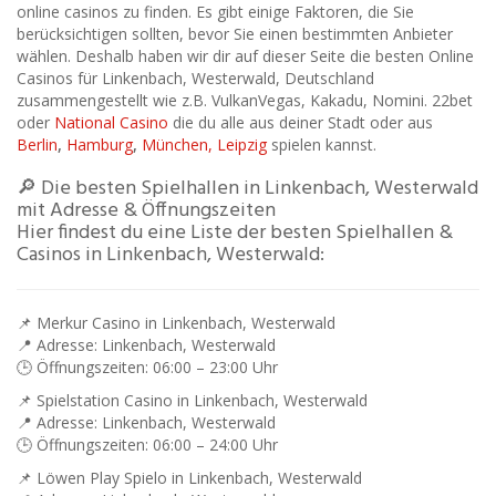
online casinos zu finden. Es gibt einige Faktoren, die Sie
berücksichtigen sollten, bevor Sie einen bestimmten Anbieter
wählen. Deshalb haben wir dir auf dieser Seite die besten Online
Casinos für Linkenbach, Westerwald, Deutschland
zusammengestellt wie z.B. VulkanVegas, Kakadu, Nomini. 22bet
oder
National Casino
die du alle aus deiner Stadt oder aus
Berlin
,
Hamburg
,
München,
Leipzig
spielen kannst.
🔎 Die besten Spielhallen in Linkenbach, Westerwald
mit Adresse & Öffnungszeiten
Hier findest du eine Liste der besten Spielhallen &
Casinos in Linkenbach, Westerwald:
📌 Merkur Casino in Linkenbach, Westerwald
📍 Adresse: Linkenbach, Westerwald
🕒 Öffnungszeiten: 06:00 – 23:00 Uhr
📌 Spielstation Casino in Linkenbach, Westerwald
📍 Adresse: Linkenbach, Westerwald
🕒 Öffnungszeiten: 06:00 – 24:00 Uhr
📌 Löwen Play Spielo in Linkenbach, Westerwald