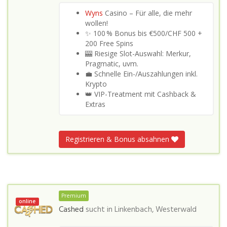
Wyns
Casino – Für alle, die mehr
wollen!
✨ 100 % Bonus bis €500/CHF 500 +
200 Free Spins
🎰 Riesige Slot-Auswahl: Merkur,
Pragmatic, uvm.
💼 Schnelle Ein-/Auszahlungen inkl.
Krypto
👑 VIP-Treatment mit Cashback &
Extras
Registrieren & Bonus absahnen
Premium
online
Cashed
sucht in
Linkenbach, Westerwald