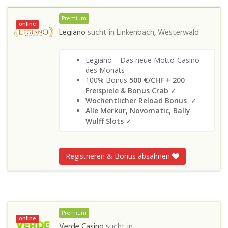
Premium
online
Legiano
sucht in
Linkenbach, Westerwald
Legiano – Das neue Motto-Casino
des Monats
100% Bonus
500 €/CHF + 200
Freispiele & Bonus Crab
✓
Wöchentlicher Reload Bonus
✓
Alle Merkur, Novomatic, Bally
Wulff Slots
✓
Registrieren & Bonus absahnen
Premium
online
Verde Casino
sucht in