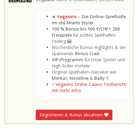
Vegasino
sucht in
Linkenbach, Westerwald
★
Vegasino
– Die Online-Spielhalle
im old Miami Style!
100 % Bonus bis 500 €/CHF
+
200
Freispiele
für echtes Spielhallen-
Feeling 🎰
Wöchentliche Bonus-Highlights & der
spannende
Bonus Crab
VIP-Programm
für treue Spieler und
High Roller-Vorteile
Original-Spielhallen-Klassiker wie
Merkur
,
Novoline
&
Bally
🃏
>
Vegasino Online Casino Testbericht
mit mehr Infos
Registrieren & Bonus absahnen