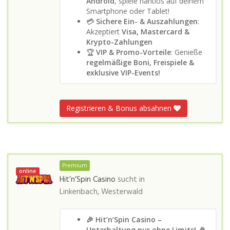
Android
, spiele nahtlos auf deinem
Smartphone oder Tablet!
💳
Sichere Ein- & Auszahlungen
:
Akzeptiert
Visa, Mastercard &
Krypto-Zahlungen
🏆
VIP & Promo-Vorteile
: Genieße
regelmäßige Boni, Freispiele &
exklusive VIP-Events!
Registrieren & Bonus absahnen
Premium
online
Hit’n’Spin Casino
sucht in
Linkenbach, Westerwald
🎉 Hit’n’Spin Casino –
Unterhaltung pur ohne Limits! 🎉