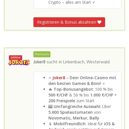
Crypto – alles am Start ✓
Registrieren & Bonus absahnen
Premium
online
Joker8
sucht in
Linkenbach, Westerwald
⭐
Joker8
– Dein Online-Casino mit
den besten Games & Boni!
⭐
🔥
Top-Bonusangebot
: 100 % bis
500 €/CHF
& 50 % bis
1.000 €/CHF
+
200 Freispiele
zum Start
🎰
Umfangreiche Auswahl
: Über
5.600 Spielautomaten
von
Novomatic, Merkur, Bally
📱
Mobilfreundlich
: Ideal für
iOS &