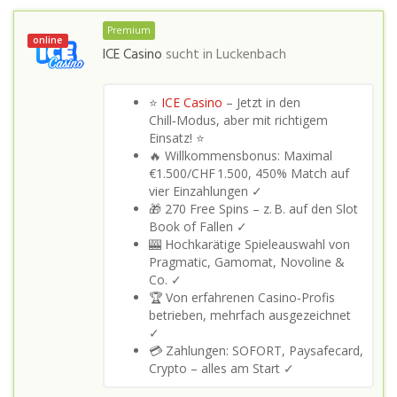
Premium
online
ICE Casino
sucht in
Luckenbach
⭐
ICE Casino
– Jetzt in den
Chill‑Modus, aber mit richtigem
Einsatz! ⭐
🔥 Willkommensbonus: Maximal
€1.500/CHF 1.500, 450% Match auf
vier Einzahlungen ✓
🎁 270 Free Spins – z. B. auf den Slot
Book of Fallen ✓
🎰 Hochkarätige Spieleauswahl von
Pragmatic, Gamomat, Novoline &
Co. ✓
🏆 Von erfahrenen Casino‑Profis
betrieben, mehrfach ausgezeichnet
✓
💳 Zahlungen: SOFORT, Paysafecard,
Crypto – alles am Start ✓