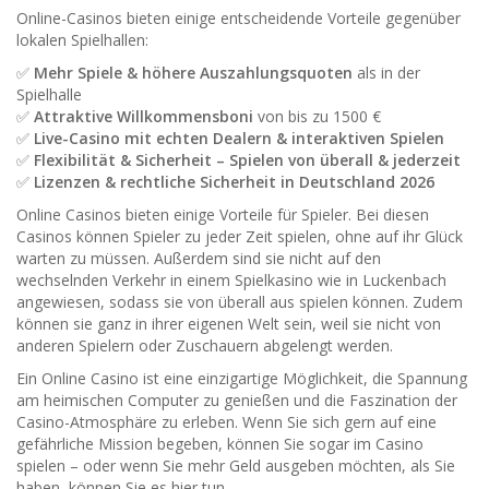
Online-Casinos bieten einige entscheidende Vorteile gegenüber
lokalen Spielhallen:
✅
Mehr Spiele & höhere Auszahlungsquoten
als in der
Spielhalle
✅
Attraktive Willkommensboni
von bis zu 1500 €
✅
Live-Casino mit echten Dealern & interaktiven Spielen
✅
Flexibilität & Sicherheit – Spielen von überall & jederzeit
✅
Lizenzen & rechtliche Sicherheit in Deutschland 2026
Online Casinos bieten einige Vorteile für Spieler. Bei diesen
Casinos können Spieler zu jeder Zeit spielen, ohne auf ihr Glück
warten zu müssen. Außerdem sind sie nicht auf den
wechselnden Verkehr in einem Spielkasino wie in Luckenbach
angewiesen, sodass sie von überall aus spielen können. Zudem
können sie ganz in ihrer eigenen Welt sein, weil sie nicht von
anderen Spielern oder Zuschauern abgelengt werden.
Ein Online Casino ist eine einzigartige Möglichkeit, die Spannung
am heimischen Computer zu genießen und die Faszination der
Casino-Atmosphäre zu erleben. Wenn Sie sich gern auf eine
gefährliche Mission begeben, können Sie sogar im Casino
spielen – oder wenn Sie mehr Geld ausgeben möchten, als Sie
haben, können Sie es hier tun.