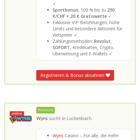
✓
Sportbonus:
100 % bis zu
250
€/CHF + 20 € Gratiswette
✓
Exklusive VIP-Belohnungen, hohe
Limits und besondere Aktionen für
Vielspieler ✓
Zahlungsmethoden:
Revolut
,
SOFORT
, Kreditkarten, Crypto,
Überweisung und E-Wallets ✓
Registrieren & Bonus absahnen
Premium
online
Wyns
sucht in
Luckenbach
Wyns
Casino – Für alle, die mehr