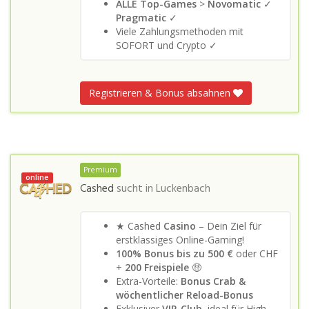
ALLE Top-Games
>
Novomatic
✓
Pragmatic
✓
Viele Zahlungsmethoden mit
SOFORT und Crypto ✓
Registrieren & Bonus absahnen
Premium
online
Cashed
sucht in
Luckenbach
★ Cashed
Casino
– Dein Ziel für
erstklassiges Online-Gaming!
100% Bonus bis zu 500 €
oder CHF
+
200 Freispiele
🤑
Extra-Vorteile:
Bonus Crab &
wöchentlicher Reload-Bonus
Exklusiver
VIP-Club
, ideal für High