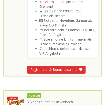
⭐
Slotoro
– Für Spieler ohne
Grenzen!
🔥 Bis zu
2.500 €/CHF
+ 250
Freispiele sichern
🎰 Slots satt:
Novoline
, Gamomat,
Play’n GO & mehr
💳 Beliebte Zahlungsmittel:
SOFORT
,
Paysafe, Crypto…
💥 Spielen ohne Limits – maximale
Freiheit, maximale Gewinne
🎁 Cashback, Reloads & exklusive
VIP-Angebote
Registrieren & Bonus absahnen
Premium
online
V.Vegas
sucht in
Luckenbach