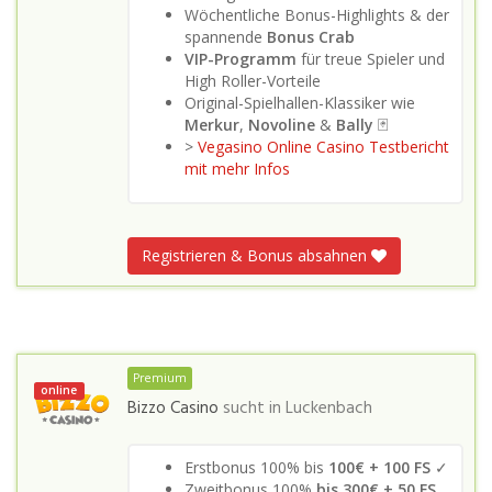
Wöchentliche Bonus-Highlights & der
spannende
Bonus Crab
VIP-Programm
für treue Spieler und
High Roller-Vorteile
Original-Spielhallen-Klassiker wie
Merkur
,
Novoline
&
Bally
🃏
>
Vegasino Online Casino Testbericht
mit mehr Infos
Registrieren & Bonus absahnen
Premium
online
Bizzo Casino
sucht in
Luckenbach
Erstbonus 100% bis
100€ + 100 FS
✓
Zweitbonus 100%
bis 300€ + 50 FS