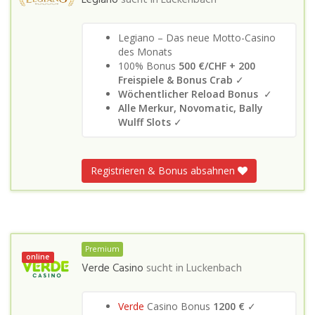
Legiano
sucht in
Luckenbach
Legiano – Das neue Motto-Casino
des Monats
100% Bonus
500 €/CHF + 200
Freispiele & Bonus Crab
✓
Wöchentlicher Reload Bonus
✓
Alle Merkur, Novomatic, Bally
Wulff Slots
✓
Registrieren & Bonus absahnen
Premium
online
Verde Casino
sucht in
Luckenbach
Verde
Casino Bonus
1200 €
✓