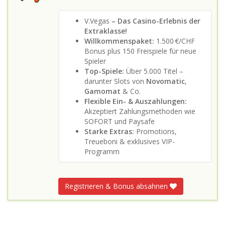
V.Vegas
– Das Casino-Erlebnis der
Extraklasse!
Willkommenspaket:
1.500 €/CHF
Bonus plus 150 Freispiele für neue
Spieler
Top-Spiele:
Über 5.000 Titel –
darunter Slots von
Novomatic
,
Gamomat
& Co.
Flexible Ein- & Auszahlungen:
Akzeptiert Zahlungsmethoden wie
SOFORT und Paysafe
Starke Extras:
Promotions,
Treueboni & exklusives VIP-
Programm
Registrieren & Bonus absahnen