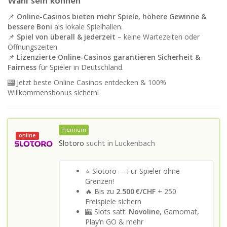
Wahl sein können
📌
Online-Casinos bieten mehr Spiele, höhere Gewinne &
bessere Boni
als lokale Spielhallen.
📌
Spiel von überall & jederzeit
– keine Wartezeiten oder
Öffnungszeiten.
📌
Lizenzierte Online-Casinos garantieren Sicherheit &
Fairness
für Spieler in Deutschland.
🎰 Jetzt beste Online Casinos entdecken & 100%
Willkommensbonus sichern!
Premium
online
Slotoro
sucht in
Luckenbach
⭐ Slotoro – Für Spieler ohne
Grenzen!
🔥 Bis zu
2.500 €/CHF
+ 250
Freispiele sichern
🎰 Slots satt:
Novoline
, Gamomat,
Play’n GO & mehr