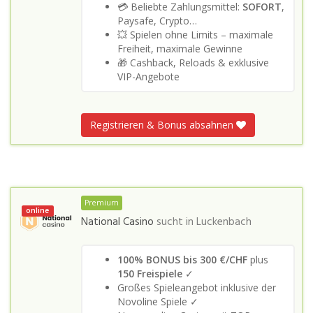
💳 Beliebte Zahlungsmittel:
SOFORT
,
Paysafe, Crypto…
💥 Spielen ohne Limits – maximale
Freiheit, maximale Gewinne
🎁 Cashback, Reloads & exklusive
VIP-Angebote
Registrieren & Bonus absahnen
Premium
online
National Casino
sucht in
Luckenbach
100% BONUS bis 300 €/CHF
plus
150 Freispiele
✓
Großes Spieleangebot inklusive der
Novoline Spiele ✓