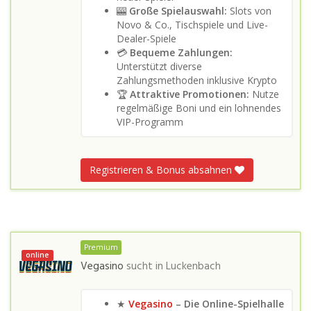
🎰
Große Spielauswahl:
Slots von
Novo & Co., Tischspiele und Live-
Dealer-Spiele
💳
Bequeme Zahlungen:
Unterstützt diverse
Zahlungsmethoden inklusive Krypto
🏆
Attraktive Promotionen:
Nutze
regelmäßige Boni und ein lohnendes
VIP-Programm
Registrieren & Bonus absahnen
Premium
online
Vegasino
sucht in
Luckenbach
★
Vegasino
– Die Online-Spielhalle