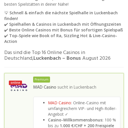
besten Spielstätten in deiner Nähe!
💡
Schnell & einfach die nächste Spielhalle in Luckenbach
finden!
✔️
Spielhallen & Casinos in Luckenbach mit Öffnungszeiten
✔️
Beste Online Casinos mit Bonus für sofortigen Spielspaß
✔️
Top-Spiele wie Book of Ra, Sizzling Hot & Live-Casino-
Action
Das sind die Top 16 Online Casinos in
Deutschland,
Luckenbach – Bonus
August 2026
Premium
online
MAD Casino
sucht in
Luckenbach
MAD Casino
: Online-Casino mit
umfangreichem VIP- und High-Roller-
Angebot ✓
Casino-Willkommensbonus:
100 %
bis zu
1.000 €/CHF + 200 Freispiele