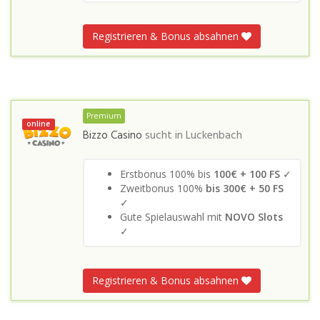
Registrieren & Bonus absahnen
Premium
online
Bizzo Casino
sucht in
Luckenbach
Erstbonus 100% bis
100€ + 100 FS
✓
Zweitbonus 100%
bis 300€ + 50 FS
✓
Gute Spielauswahl mit
NOVO Slots
✓
Registrieren & Bonus absahnen