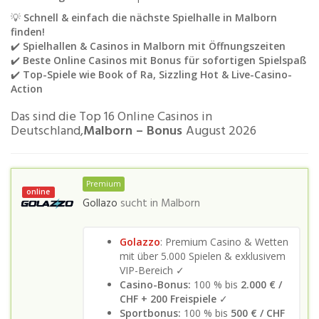
💡
Schnell & einfach die nächste Spielhalle in Malborn
finden!
✔️
Spielhallen & Casinos in Malborn mit Öffnungszeiten
✔️
Beste Online Casinos mit Bonus für sofortigen Spielspaß
✔️
Top-Spiele wie Book of Ra, Sizzling Hot & Live-Casino-
Action
Das sind die Top 16 Online Casinos in
Deutschland,
Malborn – Bonus
August 2026
Premium
online
Gollazo
sucht in
Malborn
Golazzo
: Premium Casino & Wetten
mit über 5.000 Spielen & exklusivem
VIP-Bereich ✓
Casino-Bonus:
100 % bis
2.000 € /
CHF + 200 Freispiele
✓
Sportbonus:
100 % bis
500 € / CHF