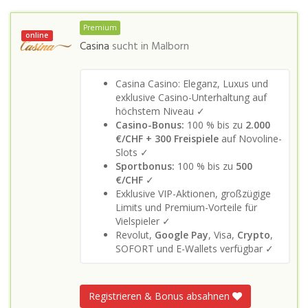
Premium
online
Casina
sucht in
Malborn
Casina Casino: Eleganz, Luxus und
exklusive Casino-Unterhaltung auf
höchstem Niveau ✓
Casino-Bonus:
100 % bis zu
2.000
€/CHF + 300 Freispiele
auf Novoline-
Slots ✓
Sportbonus:
100 % bis zu
500
€/CHF
✓
Exklusive VIP-Aktionen, großzügige
Limits und Premium-Vorteile für
Vielspieler ✓
Revolut,
Google Pay
, Visa,
Crypto
,
SOFORT und E-Wallets verfügbar ✓
Registrieren & Bonus absahnen