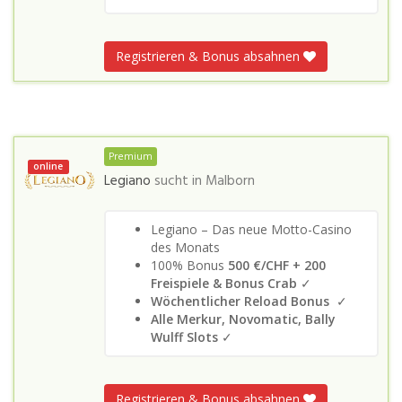
Registrieren & Bonus absahnen
Premium
online
Legiano
sucht in
Malborn
Legiano – Das neue Motto-Casino
des Monats
100% Bonus
500 €/CHF + 200
Freispiele & Bonus Crab
✓
Wöchentlicher Reload Bonus
✓
Alle Merkur, Novomatic, Bally
Wulff Slots
✓
Registrieren & Bonus absahnen