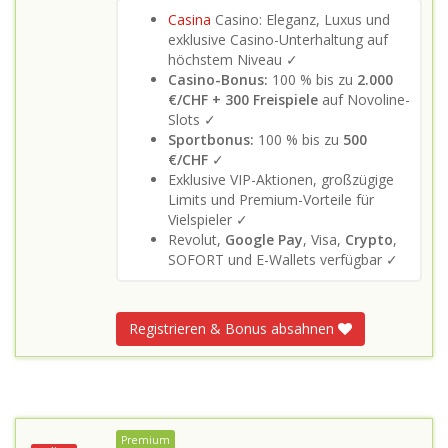
Casina
Casino: Eleganz, Luxus und
exklusive Casino-Unterhaltung auf
höchstem Niveau ✓
Casino-Bonus:
100 % bis zu
2.000
€/CHF + 300 Freispiele
auf Novoline-
Slots ✓
Sportbonus:
100 % bis zu
500
€/CHF
✓
Exklusive VIP-Aktionen, großzügige
Limits und Premium-Vorteile für
Vielspieler ✓
Revolut,
Google Pay
, Visa,
Crypto
,
SOFORT und E-Wallets verfügbar ✓
Registrieren & Bonus absahnen
Premium