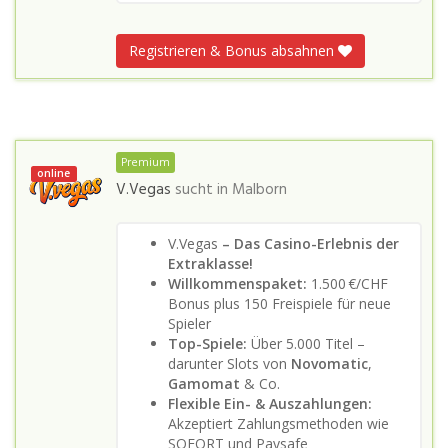
Registrieren & Bonus absahnen
Premium
online
V.Vegas
sucht in
Malborn
V.Vegas
– Das Casino-Erlebnis der
Extraklasse!
Willkommenspaket:
1.500 €/CHF
Bonus plus 150 Freispiele für neue
Spieler
Top-Spiele:
Über 5.000 Titel –
darunter Slots von
Novomatic
,
Gamomat
& Co.
Flexible Ein- & Auszahlungen:
Akzeptiert Zahlungsmethoden wie
SOFORT und Paysafe