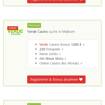
Premium
online
Verde Casino
sucht in
Malborn
Verde
Casino Bonus
1200 €
✓
220
Freispiele ✓
Keine Limits ✓
Alle
Novo Slots
✓
Online Casino des Monats ✓
Registrieren & Bonus absahnen