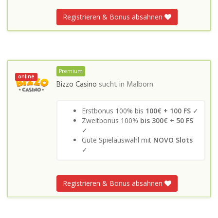
Registrieren & Bonus absahnen
Premium
online
Bizzo Casino
sucht in
Malborn
Erstbonus 100% bis
100€ + 100 FS
✓
Zweitbonus 100%
bis 300€ + 50 FS
✓
Gute Spielauswahl mit
NOVO Slots
✓
Registrieren & Bonus absahnen