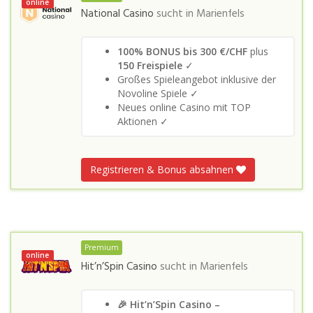
online
National Casino
sucht in
Marienfels
100% BONUS bis 300 €/CHF
plus
150 Freispiele
✓
Großes Spieleangebot inklusive der
Novoline Spiele ✓
Neues online Casino mit TOP
Aktionen ✓
Registrieren & Bonus absahnen
Premium
online
Hit’n’Spin Casino
sucht in
Marienfels
🎉 Hit’n’Spin Casino –