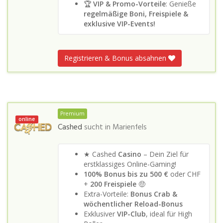
🏆
VIP & Promo-Vorteile
: Genieße
regelmäßige Boni, Freispiele &
exklusive VIP-Events!
Registrieren & Bonus absahnen
Premium
online
Cashed
sucht in
Marienfels
★ Cashed
Casino
– Dein Ziel für
erstklassiges Online-Gaming!
100% Bonus bis zu 500 €
oder CHF
+
200 Freispiele
🤑
Extra-Vorteile:
Bonus Crab &
wöchentlicher Reload-Bonus
Exklusiver
VIP-Club
, ideal für High