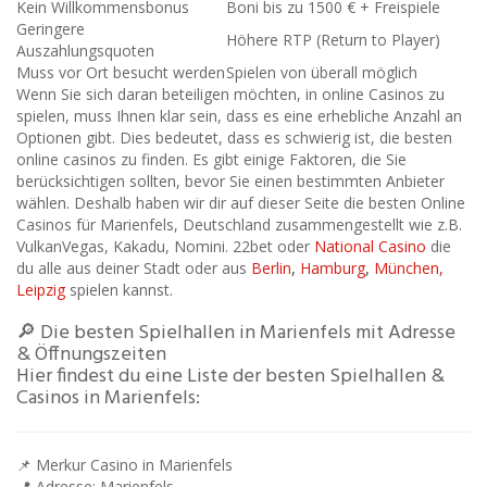
Kein Willkommensbonus
Boni bis zu 1500 € + Freispiele
Geringere
Höhere RTP (Return to Player)
Auszahlungsquoten
Muss vor Ort besucht werden
Spielen von überall möglich
Wenn Sie sich daran beteiligen möchten, in online Casinos zu
spielen, muss Ihnen klar sein, dass es eine erhebliche Anzahl an
Optionen gibt. Dies bedeutet, dass es schwierig ist, die besten
online casinos zu finden. Es gibt einige Faktoren, die Sie
berücksichtigen sollten, bevor Sie einen bestimmten Anbieter
wählen. Deshalb haben wir dir auf dieser Seite die besten Online
Casinos für Marienfels, Deutschland zusammengestellt wie z.B.
VulkanVegas, Kakadu, Nomini. 22bet oder
National Casino
die
du alle aus deiner Stadt oder aus
Berlin
,
Hamburg
,
München,
Leipzig
spielen kannst.
🔎 Die besten Spielhallen in Marienfels mit Adresse
& Öffnungszeiten
Hier findest du eine Liste der besten Spielhallen &
Casinos in Marienfels:
📌 Merkur Casino in Marienfels
📍 Adresse: Marienfels