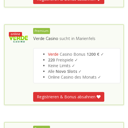
Premium
online
Verde Casino
sucht in
Marienfels
Verde
Casino Bonus
1200 €
✓
220
Freispiele ✓
Keine Limits ✓
Alle
Novo Slots
✓
Online Casino des Monats ✓
Registrieren & Bonus absahnen