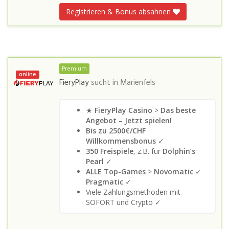
Registrieren & Bonus absahnen
Premium
online
FieryPlay
sucht in
Marienfels
★
FieryPlay Casino
>
Das beste
Angebot – Jetzt spielen!
Bis zu 2500€/CHF
Willkommensbonus
✓
350 Freispiele
, z.B. für
Dolphin’s
Pearl
✓
ALLE Top-Games
>
Novomatic
✓
Pragmatic
✓
Viele Zahlungsmethoden mit
SOFORT und Crypto ✓