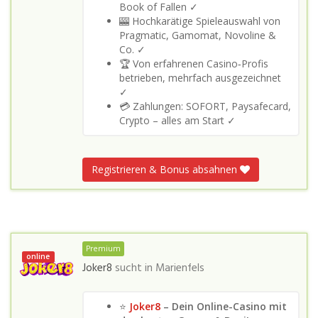
Book of Fallen ✓
🎰 Hochkarätige Spieleauswahl von
Pragmatic, Gamomat, Novoline &
Co. ✓
🏆 Von erfahrenen Casino‑Profis
betrieben, mehrfach ausgezeichnet
✓
💳 Zahlungen: SOFORT, Paysafecard,
Crypto – alles am Start ✓
Registrieren & Bonus absahnen
Premium
online
Joker8
sucht in
Marienfels
⭐
Joker8
– Dein Online-Casino mit