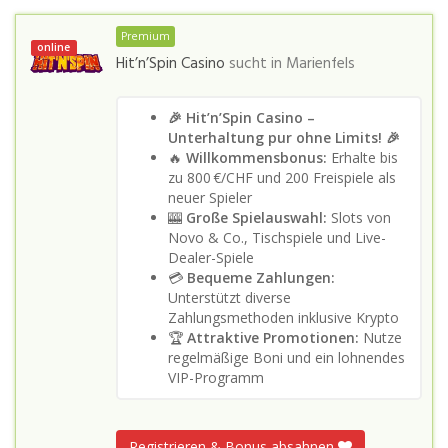
Premium
online
Hit’n’Spin Casino
sucht in
Marienfels
🎉 Hit’n’Spin Casino –
Unterhaltung pur ohne Limits! 🎉
🔥
Willkommensbonus:
Erhalte bis
zu 800 €/CHF und 200 Freispiele als
neuer Spieler
🎰
Große Spielauswahl:
Slots von
Novo & Co., Tischspiele und Live-
Dealer-Spiele
💳
Bequeme Zahlungen:
Unterstützt diverse
Zahlungsmethoden inklusive Krypto
🏆
Attraktive Promotionen:
Nutze
regelmäßige Boni und ein lohnendes
VIP-Programm
Registrieren & Bonus absahnen