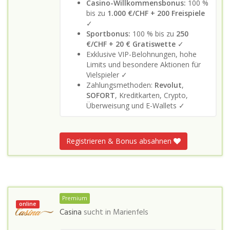
Casino-Willkommensbonus:
100 %
bis zu
1.000 €/CHF + 200 Freispiele
✓
Sportbonus:
100 % bis zu
250
€/CHF + 20 € Gratiswette
✓
Exklusive VIP-Belohnungen, hohe
Limits und besondere Aktionen für
Vielspieler ✓
Zahlungsmethoden:
Revolut
,
SOFORT
, Kreditkarten, Crypto,
Überweisung und E-Wallets ✓
Registrieren & Bonus absahnen
Premium
online
Casina
sucht in
Marienfels