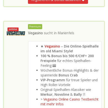
Premium
online
Vegasino
sucht in
Marienfels
★
Vegasino
– Die Online-Spielhalle
im old Miami Style!
100 % Bonus bis 500 €/CHF
+
200
Freispiele
für echtes Spielhallen-
Feeling 🎰
Wöchentliche Bonus-Highlights & der
spannende
Bonus Crab
VIP-Programm
für treue Spieler und
High Roller-Vorteile
Original-Spielhallen-Klassiker wie
Merkur
,
Novoline
&
Bally
🃏
>
Vegasino Online Casino Testbericht
mit mehr Infos