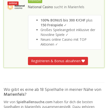
Premium
online
National Casino
sucht in
Marienfels
100% BONUS bis 300 €/CHF
plus
150 Freispiele
✓
Großes Spieleangebot inklusive der
Novoline Spiele ✓
Neues online Casino mit TOP
Aktionen ✓
Registrieren & Bonus absahnen
Wo gibt es eine ab 18 Spielhalle in meiner Nähe von
Marienfels
?
Wir von
Spielhallensuche.com
haben für dich die besten
Spielhallen in Marienfels zusammengestellt. Dazu gehören