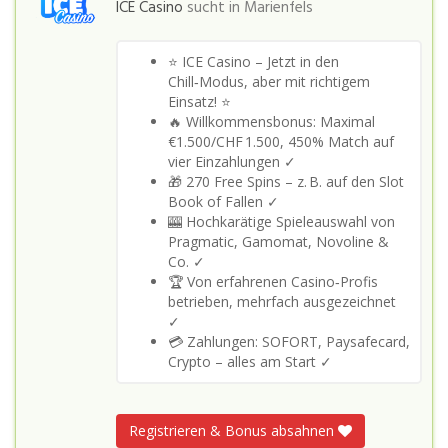
ICE Casino
sucht in
Marienfels
⭐ ICE Casino – Jetzt in den
Chill‑Modus, aber mit richtigem
Einsatz! ⭐
🔥 Willkommensbonus: Maximal
€1.500/CHF 1.500, 450% Match auf
vier Einzahlungen ✓
🎁 270 Free Spins – z. B. auf den Slot
Book of Fallen ✓
🎰 Hochkarätige Spieleauswahl von
Pragmatic, Gamomat, Novoline &
Co. ✓
🏆 Von erfahrenen Casino‑Profis
betrieben, mehrfach ausgezeichnet
✓
💳 Zahlungen: SOFORT, Paysafecard,
Crypto – alles am Start ✓
Registrieren & Bonus absahnen