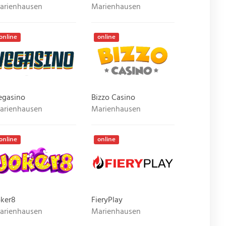
arienhausen
Marienhausen
online
online
egasino
Bizzo Casino
arienhausen
Marienhausen
online
online
oker8
FieryPlay
arienhausen
Marienhausen