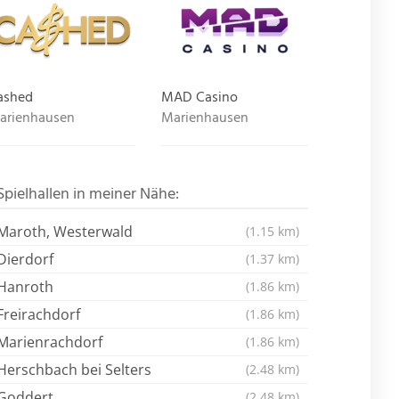
ashed
MAD Casino
arienhausen
Marienhausen
Spielhallen in meiner Nähe:
Maroth, Westerwald
(1.15 km)
Dierdorf
(1.37 km)
Hanroth
(1.86 km)
Freirachdorf
(1.86 km)
Marienrachdorf
(1.86 km)
Herschbach bei Selters
(2.48 km)
Goddert
(2.48 km)