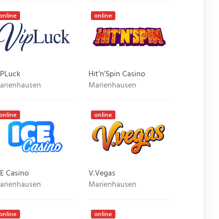
online
online
IPLuck
Hit’n’Spin Casino
arienhausen
Marienhausen
online
online
CE Casino
V.Vegas
arienhausen
Marienhausen
online
online