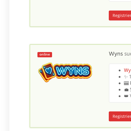
Registri
Wyns
su
online
Wy
✨ 1
🎰 
💼 
👑 
Registri