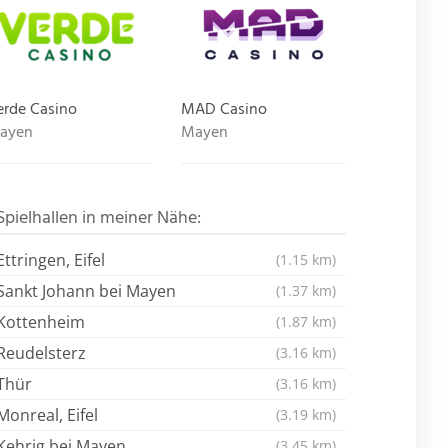
erde Casino
MAD Casino
ayen
Mayen
Spielhallen in meiner Nähe:
Ettringen, Eifel
(1.15 km)
Sankt Johann bei Mayen
(1.37 km)
Kottenheim
(1.87 km)
Reudelsterz
(3.16 km)
Thür
(3.16 km)
Monreal, Eifel
(3.19 km)
Kehrig bei Mayen
(3.45 km)