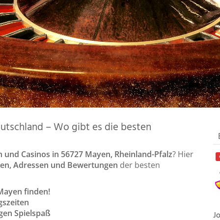
utschland – Wo gibt es die besten
en und Casinos in 56727 Mayen, Rheinland-Pfalz
? Hier
ten, Adressen und Bewertungen
der besten
 Mayen finden!
gszeiten
igen Spielspaß
J