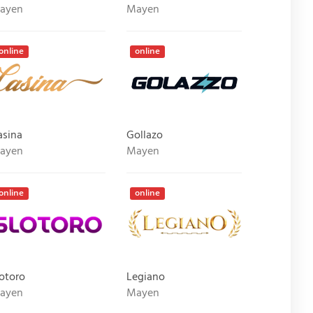
ayen
Mayen
online
online
asina
Gollazo
ayen
Mayen
online
online
lotoro
Legiano
ayen
Mayen