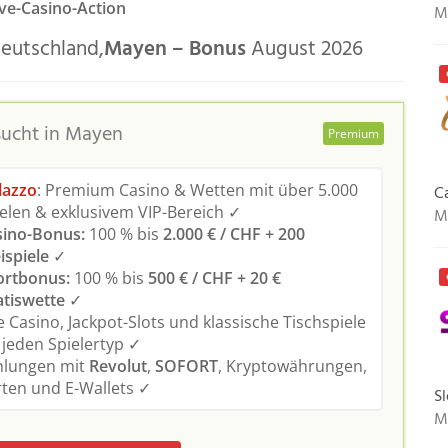
ive-Casino-Action
M
Deutschland,
Mayen – Bonus
August 2026
sucht in
Mayen
Premium
lazzo
: Premium Casino & Wetten mit über 5.000
C
elen & exklusivem VIP-Bereich ✓
M
sino-Bonus:
100 % bis
2.000 € / CHF + 200
ispiele
✓
ortbonus:
100 % bis
500 € / CHF + 20 €
atiswette
✓
e Casino, Jackpot-Slots und klassische Tischspiele
 jeden Spielertyp ✓
hlungen mit
Revolut
,
SOFORT
, Kryptowährungen,
ten und E-Wallets ✓
S
M