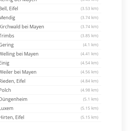
Bell, Eifel
(3.53 km)
Mendig
(3.74 km)
Kirchwald bei Mayen
(3.74 km)
Trimbs
(3.85 km)
Gering
(4.1 km)
Welling bei Mayen
(4.41 km)
Einig
(4.54 km)
Weiler bei Mayen
(4.56 km)
Rieden, Eifel
(4.84 km)
Polch
(4.98 km)
Düngenheim
(5.1 km)
Luxem
(5.15 km)
Hirten, Eifel
(5.15 km)