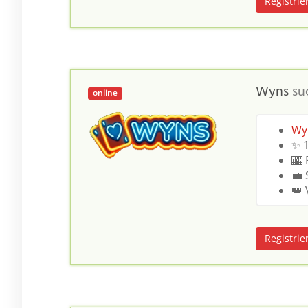
Registri
Wyns
su
online
Wy
✨ 1
🎰 
💼 
👑 
Registri