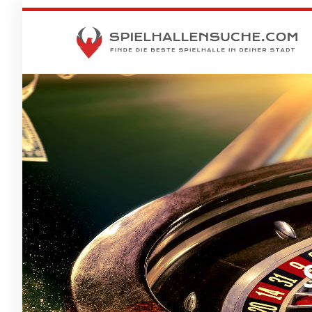
Skip
to
main
content