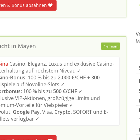
eren & Bonus absahnen
V
M
ucht in
Mayen
Premium
sina
Casino: Eleganz, Luxus und exklusive Casino-
terhaltung auf höchstem Niveau ✓
sino-Bonus:
100 % bis zu
2.000 €/CHF + 300
ispiele
auf Novoline-Slots ✓
ortbonus:
100 % bis zu
500 €/CHF
✓
lusive VIP-Aktionen, großzügige Limits und
mium-Vorteile für Vielspieler ✓
volut,
Google Pay
, Visa,
Crypto
, SOFORT und E-
lets verfügbar ✓