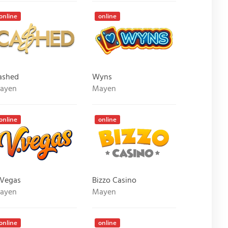
online
online
ashed
Wyns
ayen
Mayen
online
online
.Vegas
Bizzo Casino
ayen
Mayen
online
online