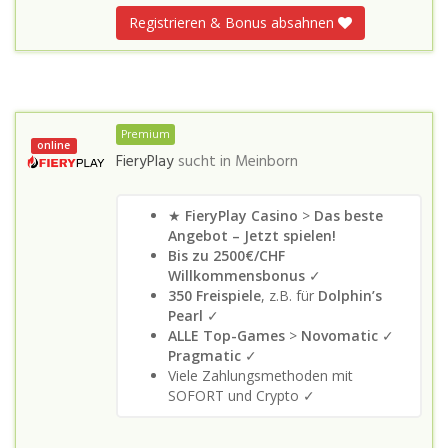
Registrieren & Bonus absahnen
Premium
online
FieryPlay
sucht in
Meinborn
★
FieryPlay Casino
>
Das beste
Angebot – Jetzt spielen!
Bis zu 2500€/CHF
Willkommensbonus
✓
350 Freispiele
, z.B. für
Dolphin’s
Pearl
✓
ALLE Top-Games
>
Novomatic
✓
Pragmatic
✓
Viele Zahlungsmethoden mit
SOFORT und Crypto ✓