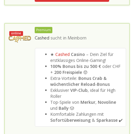
Premium
online
Cashed
sucht in
Meinborn
★
Cashed
Casino
– Dein Ziel für
erstklassiges Online-Gaming!
100% Bonus bis zu 500 €
oder CHF
+
200 Freispiele
🤑
Extra-Vorteile:
Bonus Crab &
wöchentlicher Reload-Bonus
Exklusiver
VIP-Club
, ideal für High
Roller
Top-Spiele von
Merkur
,
Novoline
und
Bally
🎲
Komfortable Zahlungen mit
Sofortüberweisung
&
Sparkasse
✔️