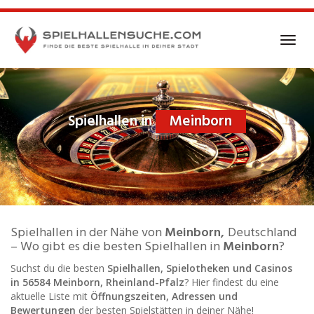
Skip
to
main
Toggl
content
navig
Spielhallen in
Meinborn
Spielhallen in der Nähe von
Meinborn,
Deutschland
– Wo gibt es die besten Spielhallen in
Meinborn
?
Suchst du die besten
Spielhallen, Spielotheken und Casinos
in 56584 Meinborn, Rheinland-Pfalz
? Hier findest du eine
aktuelle Liste mit
Öffnungszeiten, Adressen und
Bewertungen
der besten Spielstätten in deiner Nähe!