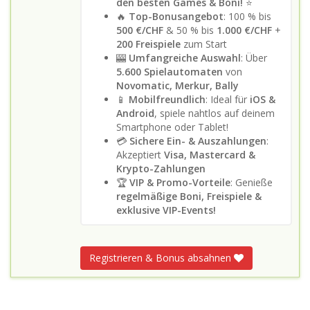
den besten Games & Boni!
⭐
🔥
Top-Bonusangebot
: 100 % bis
500 €/CHF
& 50 % bis
1.000 €/CHF
+
200 Freispiele
zum Start
🎰
Umfangreiche Auswahl
: Über
5.600 Spielautomaten
von
Novomatic, Merkur, Bally
📱
Mobilfreundlich
: Ideal für
iOS &
Android
, spiele nahtlos auf deinem
Smartphone oder Tablet!
💳
Sichere Ein- & Auszahlungen
:
Akzeptiert
Visa, Mastercard &
Krypto-Zahlungen
🏆
VIP & Promo-Vorteile
: Genieße
regelmäßige Boni, Freispiele &
exklusive VIP-Events!
Registrieren & Bonus absahnen