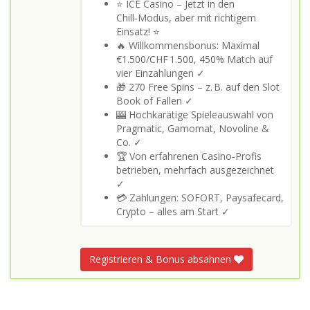
⭐ ICE Casino – Jetzt in den
Chill‑Modus, aber mit richtigem
Einsatz! ⭐
🔥 Willkommensbonus: Maximal
€1.500/CHF 1.500, 450% Match auf
vier Einzahlungen ✓
🎁 270 Free Spins – z. B. auf den Slot
Book of Fallen ✓
🎰 Hochkarätige Spieleauswahl von
Pragmatic, Gamomat, Novoline &
Co. ✓
🏆 Von erfahrenen Casino‑Profis
betrieben, mehrfach ausgezeichnet
✓
💳 Zahlungen: SOFORT, Paysafecard,
Crypto – alles am Start ✓
Registrieren & Bonus absahnen