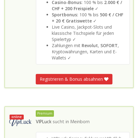
Casino-Bonus:
100 % bis
2.000 € /
CHF + 200 Freispiele
✓
Sportbonus:
100 % bis
500 € / CHF
+ 20 € Gratiswette
✓
Live Casino, Jackpot-Slots und
klassische Tischspiele für jeden
Spielertyp ✓
Zahlungen mit
Revolut
,
SOFORT
,
Kryptowährungen, Karten und E-
Wallets ✓
Registrieren & Bonus absahnen
Premium
online
VIPLuck
sucht in
Meinborn