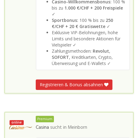
Casino-Willkommensbonus:
100 %
bis zu
1.000 €/CHF + 200 Freispiele
✓
Sportbonus:
100 % bis zu
250
€/CHF + 20 € Gratiswette
✓
Exklusive VIP-Belohnungen, hohe
Limits und besondere Aktionen für
Vielspieler ✓
Zahlungsmethoden:
Revolut
,
SOFORT
, Kreditkarten, Crypto,
Überweisung und E-Wallets ✓
Registrieren & Bonus absahnen
Premium
online
Casina
sucht in
Meinborn