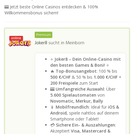
🎰 Jetzt beste Online Casinos entdecken & 100%
Willkommensbonus sichern!
Premium
online
Joker8
sucht in
Meinborn
⭐
Joker8 – Dein Online-Casino mit
den besten Games & Boni!
⭐
🔥
Top-Bonusangebot
: 100 % bis
500 €/CHF
& 50 % bis
1.000 €/CHF
+
200 Freispiele
zum Start
🎰
Umfangreiche Auswahl
: Über
5.600 Spielautomaten
von
Novomatic, Merkur, Bally
📱
Mobilfreundlich
: Ideal für
iOS &
Android
, spiele nahtlos auf deinem
Smartphone oder Tablet!
💳
Sichere Ein- & Auszahlungen
:
Akzeptiert
Visa, Mastercard &