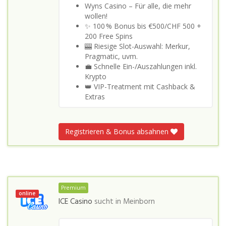
Wyns Casino – Für alle, die mehr
wollen!
✨ 100 % Bonus bis €500/CHF 500 +
200 Free Spins
🎰 Riesige Slot-Auswahl: Merkur,
Pragmatic, uvm.
💼 Schnelle Ein-/Auszahlungen inkl.
Krypto
👑 VIP-Treatment mit Cashback &
Extras
Registrieren & Bonus absahnen
Premium
online
ICE Casino
sucht in
Meinborn