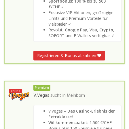
Sportbonus:
100 % bis zu
500
€/CHF
✓
Exklusive VIP-Aktionen, großzügige
Limits und Premium-Vorteile für
Vielspieler ✓
Revolut,
Google Pay
, Visa,
Crypto
,
SOFORT und E-Wallets verfügbar ✓
Registrieren & Bonus absahnen
Premium
online
V.Vegas
sucht in
Meinborn
V.Vegas
– Das Casino-Erlebnis der
Extraklasse!
Willkommenspaket:
1.500 €/CHF
Bonus plus 150 Freispiele für neue