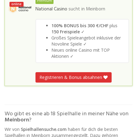
Premium
online
National Casino
sucht in
Meinborn
100% BONUS bis 300 €/CHF
plus
150 Freispiele
✓
Großes Spieleangebot inklusive der
Novoline Spiele ✓
Neues online Casino mit TOP
Aktionen ✓
Registrieren & Bonus absahnen
Wo gibt es eine ab 18 Spielhalle in meiner Nähe von
Meinborn
?
Wir von
Spielhallensuche.com
haben für dich die besten
Spielhallen in Meinborn zusammengestellt. Dazu gehören