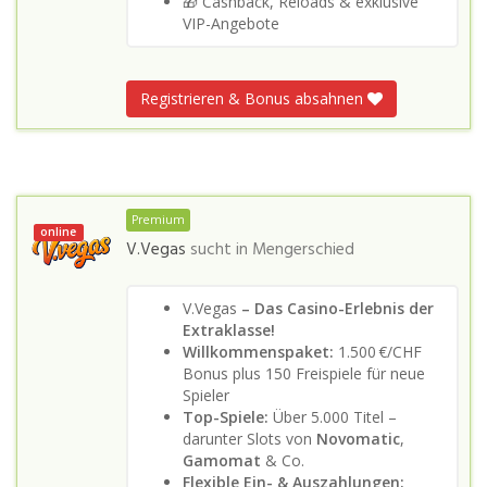
🎁 Cashback, Reloads & exklusive
VIP-Angebote
Registrieren & Bonus absahnen
Premium
online
V.Vegas
sucht in
Mengerschied
V.Vegas
– Das Casino-Erlebnis der
Extraklasse!
Willkommenspaket:
1.500 €/CHF
Bonus plus 150 Freispiele für neue
Spieler
Top-Spiele:
Über 5.000 Titel –
darunter Slots von
Novomatic
,
Gamomat
& Co.
Flexible Ein- & Auszahlungen: