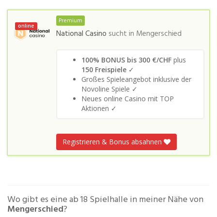
Premium
online
National Casino
sucht in
Mengerschied
100% BONUS bis 300 €/CHF
plus
150 Freispiele
✓
Großes Spieleangebot inklusive der
Novoline Spiele ✓
Neues online Casino mit TOP
Aktionen ✓
Registrieren & Bonus absahnen
Wo gibt es eine ab 18 Spielhalle in meiner Nähe von
Mengerschied
?