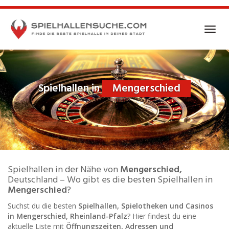
Skip
to
main
Toggl
content
navig
Spielhallen in
Mengerschied
Spielhallen in der Nähe von
Mengerschied,
Deutschland – Wo gibt es die besten Spielhallen in
Mengerschied
?
Suchst du die besten
Spielhallen, Spielotheken und Casinos
in Mengerschied, Rheinland-Pfalz
? Hier findest du eine
aktuelle Liste mit
Öffnungszeiten, Adressen und