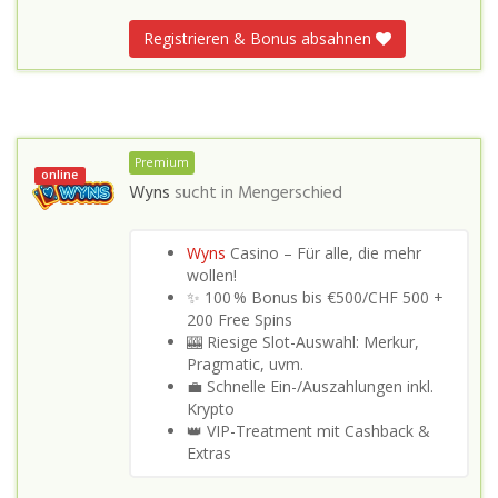
Registrieren & Bonus absahnen
Premium
online
Wyns
sucht in
Mengerschied
Wyns
Casino – Für alle, die mehr
wollen!
✨ 100 % Bonus bis €500/CHF 500 +
200 Free Spins
🎰 Riesige Slot-Auswahl: Merkur,
Pragmatic, uvm.
💼 Schnelle Ein-/Auszahlungen inkl.
Krypto
👑 VIP-Treatment mit Cashback &
Extras