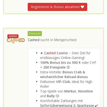
Registrieren & Bonus absahnen
Premium
online
Cashed
sucht in
Mengerschied
★
Cashed
Casino
– Dein Ziel für
erstklassiges Online-Gaming!
100% Bonus bis zu 500 €
oder CHF
+
200 Freispiele
🤑
Extra-Vorteile:
Bonus Crab &
wöchentlicher Reload-Bonus
Exklusiver
VIP-Club
, ideal für High
Roller
Top-Spiele von
Merkur
,
Novoline
und
Bally
🎲
Komfortable Zahlungen mit
Sofortüberweisung
&
Sparkasse
✔️