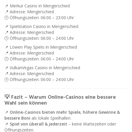
📌 Merkur Casino in Mengerschied
📍 Adresse: Mengerschied
🕒 Öffnungszeiten: 06:00 – 23:00 Uhr
📌 Spielstation Casino in Mengerschied
📍 Adresse: Mengerschied
🕒 Öffnungszeiten: 06:00 – 24:00 Uhr
📌 Löwen Play Spielo in Mengerschied
📍 Adresse: Mengerschied
🕒 Öffnungszeiten: 06:00 – 24:00 Uhr
📌 VulkanVegas Casino in Mengerschied
📍 Adresse: Mengerschied
🕒 Öffnungszeiten: 06:00 – 24:00 Uhr
💡 Fazit – Warum Online-Casinos eine bessere
Wahl sein können
📌
Online-Casinos bieten mehr Spiele, höhere Gewinne &
bessere Boni
als lokale Spielhallen.
📌
Spiel von überall & jederzeit
– keine Wartezeiten oder
Öffnungszeiten.