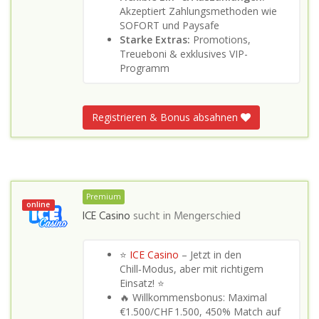
Akzeptiert Zahlungsmethoden wie
SOFORT und Paysafe
Starke Extras:
Promotions,
Treueboni & exklusives VIP-
Programm
Registrieren & Bonus absahnen
Premium
online
ICE Casino
sucht in
Mengerschied
⭐
ICE Casino
– Jetzt in den
Chill‑Modus, aber mit richtigem
Einsatz! ⭐
🔥 Willkommensbonus: Maximal
€1.500/CHF 1.500, 450% Match auf