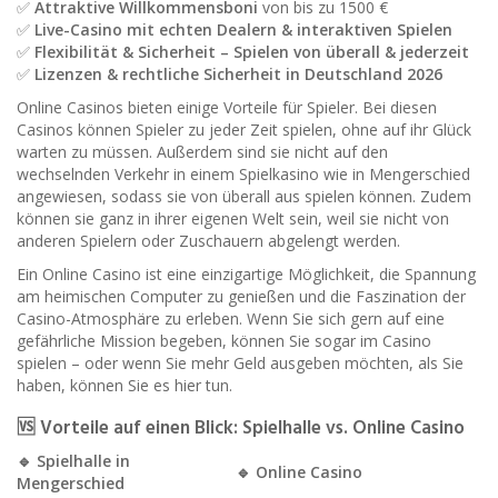
✅
Attraktive Willkommensboni
von bis zu 1500 €
✅
Live-Casino mit echten Dealern & interaktiven Spielen
✅
Flexibilität & Sicherheit – Spielen von überall & jederzeit
✅
Lizenzen & rechtliche Sicherheit in Deutschland 2026
Online Casinos bieten einige Vorteile für Spieler. Bei diesen
Casinos können Spieler zu jeder Zeit spielen, ohne auf ihr Glück
warten zu müssen. Außerdem sind sie nicht auf den
wechselnden Verkehr in einem Spielkasino wie in Mengerschied
angewiesen, sodass sie von überall aus spielen können. Zudem
können sie ganz in ihrer eigenen Welt sein, weil sie nicht von
anderen Spielern oder Zuschauern abgelengt werden.
Ein Online Casino ist eine einzigartige Möglichkeit, die Spannung
am heimischen Computer zu genießen und die Faszination der
Casino-Atmosphäre zu erleben. Wenn Sie sich gern auf eine
gefährliche Mission begeben, können Sie sogar im Casino
spielen – oder wenn Sie mehr Geld ausgeben möchten, als Sie
haben, können Sie es hier tun.
🆚 Vorteile auf einen Blick: Spielhalle vs. Online Casino
🔹
Spielhalle in
🔹
Online Casino
Mengerschied