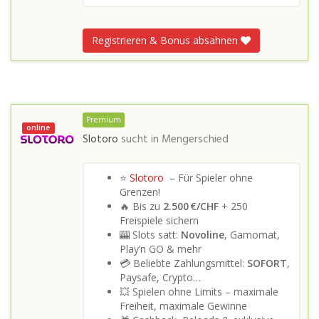
Registrieren & Bonus absahnen
Premium
online
Slotoro
sucht in
Mengerschied
⭐
Slotoro
– Für Spieler ohne
Grenzen!
🔥 Bis zu
2.500 €/CHF
+ 250
Freispiele sichern
🎰 Slots satt:
Novoline
, Gamomat,
Play’n GO & mehr
💳 Beliebte Zahlungsmittel:
SOFORT
,
Paysafe, Crypto…
💥 Spielen ohne Limits – maximale
Freiheit, maximale Gewinne