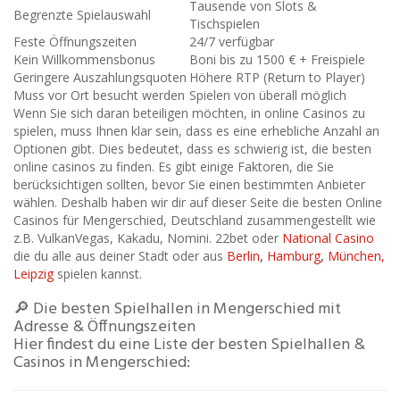
Tausende von Slots &
Begrenzte Spielauswahl
Tischspielen
Feste Öffnungszeiten
24/7 verfügbar
Kein Willkommensbonus
Boni bis zu 1500 € + Freispiele
Geringere Auszahlungsquoten
Höhere RTP (Return to Player)
Muss vor Ort besucht werden
Spielen von überall möglich
Wenn Sie sich daran beteiligen möchten, in online Casinos zu
spielen, muss Ihnen klar sein, dass es eine erhebliche Anzahl an
Optionen gibt. Dies bedeutet, dass es schwierig ist, die besten
online casinos zu finden. Es gibt einige Faktoren, die Sie
berücksichtigen sollten, bevor Sie einen bestimmten Anbieter
wählen. Deshalb haben wir dir auf dieser Seite die besten Online
Casinos für Mengerschied, Deutschland zusammengestellt wie
z.B. VulkanVegas, Kakadu, Nomini. 22bet oder
National Casino
die du alle aus deiner Stadt oder aus
Berlin
,
Hamburg
,
München,
Leipzig
spielen kannst.
🔎 Die besten Spielhallen in Mengerschied mit
Adresse & Öffnungszeiten
Hier findest du eine Liste der besten Spielhallen &
Casinos in Mengerschied: