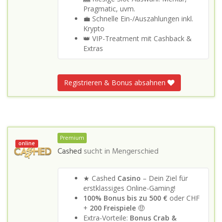
Pragmatic, uvm.
💼 Schnelle Ein-/Auszahlungen inkl.
Krypto
👑 VIP-Treatment mit Cashback &
Extras
Registrieren & Bonus absahnen
Premium
online
Cashed
sucht in
Mengerschied
★ Cashed
Casino
– Dein Ziel für
erstklassiges Online-Gaming!
100% Bonus bis zu 500 €
oder CHF
+
200 Freispiele
🤑
Extra-Vorteile:
Bonus Crab &