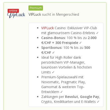
Premium
online
VIPLuck
sucht in
Mengerschied
VIPLuck
Casino: Exklusiver VIP-Club
mit glamourösem Casino-Erlebnis ✓
Casino-Bonus:
100 % bis zu
2.000
€/CHF + 300 Freispiele
✓
Sportbonus:
100 % bis zu
500
€/CHF
✓
Ideal für High Roller dank
persönlichem VIP-Manager,
luxuriösen Vorteilen & höchsten
Limits ✓
Premium-Spielauswahl mit
Novomatic, Pragmatic Play,
Gamomat & weiteren Top-
Entwicklern ✓
Zahlungen per
Revolut
,
Google Pay
,
Crypto, Kreditkarten und E-Wallets ✓