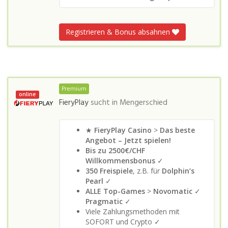
Registrieren & Bonus absahnen
Premium
online
FieryPlay
sucht in
Mengerschied
★
FieryPlay Casino
>
Das beste
Angebot – Jetzt spielen!
Bis zu 2500€/CHF
Willkommensbonus
✓
350 Freispiele
, z.B. für
Dolphin’s
Pearl
✓
ALLE Top-Games
>
Novomatic
✓
Pragmatic
✓
Viele Zahlungsmethoden mit
SOFORT und Crypto ✓