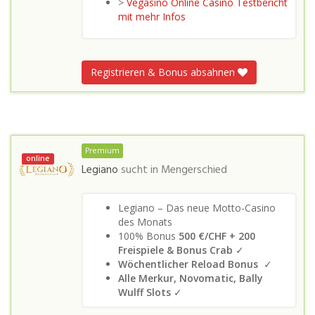
>
Vegasino Online Casino Testbericht
mit mehr Infos
Registrieren & Bonus absahnen
Premium
online
Legiano
sucht in
Mengerschied
Legiano – Das neue Motto-Casino
des Monats
100% Bonus
500 €/CHF + 200
Freispiele & Bonus Crab
✓
Wöchentlicher Reload Bonus
✓
Alle Merkur, Novomatic, Bally
Wulff Slots
✓