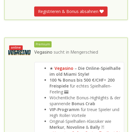
Registrieren & Bonus absahnen
Premium
online
Vegasino
sucht in
Mengerschied
★
Vegasino
– Die Online-Spielhalle
im old Miami Style!
100 % Bonus bis 500 €/CHF
+
200
Freispiele
für echtes Spielhallen-
Feeling 🎰
Wöchentliche Bonus-Highlights & der
spannende
Bonus Crab
VIP-Programm
für treue Spieler und
High Roller-Vorteile
Original-Spielhallen-Klassiker wie
Merkur
,
Novoline
&
Bally
🃏