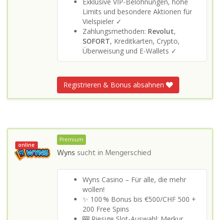
Exklusive VIP-Belohnungen, hohe
Limits und besondere Aktionen für
Vielspieler ✓
Zahlungsmethoden:
Revolut
,
SOFORT
, Kreditkarten, Crypto,
Überweisung und E-Wallets ✓
Registrieren & Bonus absahnen
Premium
online
Wyns
sucht in
Mengerschied
Wyns Casino – Für alle, die mehr
wollen!
✨ 100 % Bonus bis €500/CHF 500 +
200 Free Spins
🎰 Riesige Slot-Auswahl: Merkur,