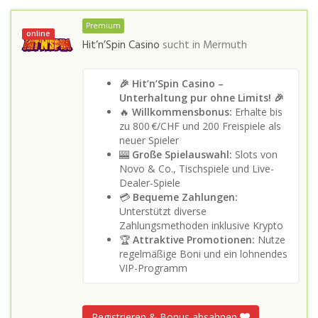
Premium
online
Hit’n’Spin Casino
sucht in
Mermuth
🎉 Hit’n’Spin Casino –
Unterhaltung pur ohne Limits! 🎉
🔥
Willkommensbonus:
Erhalte bis
zu 800 €/CHF und 200 Freispiele als
neuer Spieler
🎰
Große Spielauswahl:
Slots von
Novo & Co., Tischspiele und Live-
Dealer-Spiele
💳
Bequeme Zahlungen:
Unterstützt diverse
Zahlungsmethoden inklusive Krypto
🏆
Attraktive Promotionen:
Nutze
regelmäßige Boni und ein lohnendes
VIP-Programm
Registrieren & Bonus absahnen