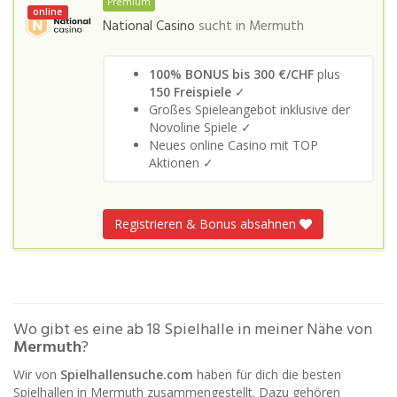
Premium
online
National Casino
sucht in
Mermuth
100% BONUS bis 300 €/CHF
plus
150 Freispiele
✓
Großes Spieleangebot inklusive der
Novoline Spiele ✓
Neues online Casino mit TOP
Aktionen ✓
Registrieren & Bonus absahnen
Wo gibt es eine ab 18 Spielhalle in meiner Nähe von
Mermuth
?
Wir von
Spielhallensuche.com
haben für dich die besten
Spielhallen in Mermuth zusammengestellt. Dazu gehören