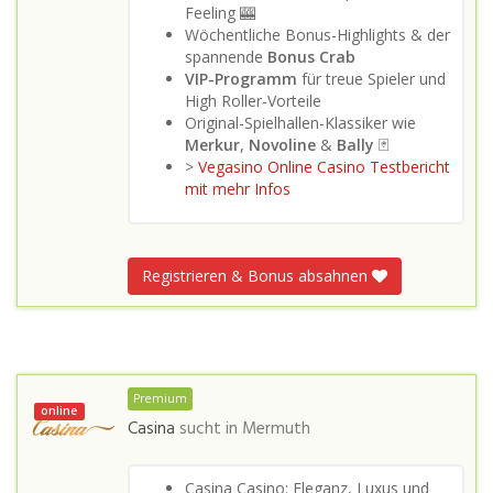
Feeling 🎰
Wöchentliche Bonus-Highlights & der
spannende
Bonus Crab
VIP-Programm
für treue Spieler und
High Roller-Vorteile
Original-Spielhallen-Klassiker wie
Merkur
,
Novoline
&
Bally
🃏
>
Vegasino Online Casino Testbericht
mit mehr Infos
Registrieren & Bonus absahnen
Premium
online
Casina
sucht in
Mermuth
Casina Casino: Eleganz, Luxus und