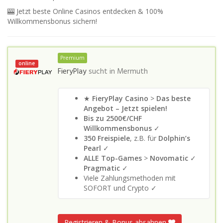
🎰 Jetzt beste Online Casinos entdecken & 100%
Willkommensbonus sichern!
Premium
online
FieryPlay
sucht in
Mermuth
★
FieryPlay Casino
>
Das beste
Angebot – Jetzt spielen!
Bis zu 2500€/CHF
Willkommensbonus
✓
350 Freispiele
, z.B. für
Dolphin’s
Pearl
✓
ALLE Top-Games
>
Novomatic
✓
Pragmatic
✓
Viele Zahlungsmethoden mit
SOFORT und Crypto ✓
Registrieren & Bonus absahnen