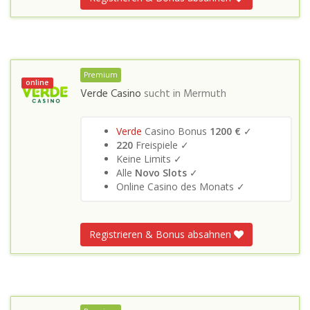
Premium
online
Verde Casino
sucht in
Mermuth
Verde
Casino Bonus
1200 €
✓
220
Freispiele ✓
Keine Limits ✓
Alle
Novo Slots
✓
Online Casino des Monats ✓
Registrieren & Bonus absahnen