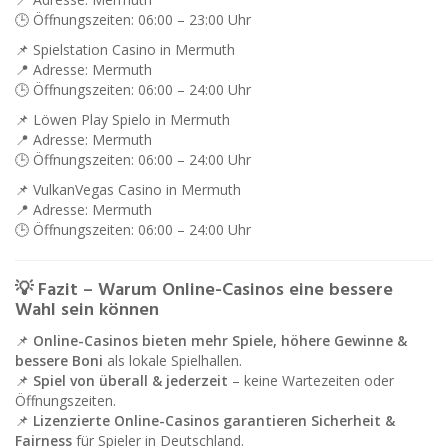
🕒 Öffnungszeiten: 06:00 – 23:00 Uhr
📌 Spielstation Casino in Mermuth
📍 Adresse: Mermuth
🕒 Öffnungszeiten: 06:00 – 24:00 Uhr
📌 Löwen Play Spielo in Mermuth
📍 Adresse: Mermuth
🕒 Öffnungszeiten: 06:00 – 24:00 Uhr
📌 VulkanVegas Casino in Mermuth
📍 Adresse: Mermuth
🕒 Öffnungszeiten: 06:00 – 24:00 Uhr
💡 Fazit – Warum Online-Casinos eine bessere
Wahl sein können
📌
Online-Casinos bieten mehr Spiele, höhere Gewinne &
bessere Boni
als lokale Spielhallen.
📌
Spiel von überall & jederzeit
– keine Wartezeiten oder
Öffnungszeiten.
📌
Lizenzierte Online-Casinos garantieren Sicherheit &
Fairness
für Spieler in Deutschland.