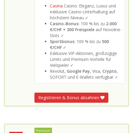
Casina
Casino: Eleganz, Luxus und
exklusive Casino-Unterhaltung auf
höchstem Niveau ✓
Casino-Bonus:
100 % bis zu
2.000
€/CHF + 300 Freispiele
auf Novoline-
Slots ✓
Sportbonus:
100 % bis zu
500
€/CHF
✓
Exklusive VIP-Aktionen, großzügige
Limits und Premium-Vorteile für
Vielspieler ✓
Revolut,
Google Pay
, Visa,
Crypto
,
SOFORT und E-Wallets verfügbar ✓
Registrieren & Bonus absahnen
Premium