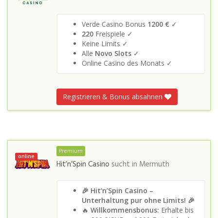
Verde Casino Bonus
1200 €
✓
220
Freispiele ✓
Keine Limits ✓
Alle
Novo Slots
✓
Online Casino des Monats ✓
Registrieren & Bonus absahnen
Premium
online
Hit’n’Spin Casino
sucht in
Mermuth
🎉 Hit’n’Spin Casino –
Unterhaltung pur ohne Limits! 🎉
🔥
Willkommensbonus:
Erhalte bis