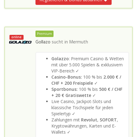
Premium
online
Gollazo
sucht in
Mermuth
Golazzo
: Premium Casino & Wetten
mit über 5.000 Spielen & exklusivem
VIP-Bereich ✓
Casino-Bonus:
100 % bis
2.000 € /
CHF + 200 Freispiele
✓
Sportbonus:
100 % bis
500 € / CHF
+ 20 € Gratiswette
✓
Live Casino, Jackpot-Slots und
klassische Tischspiele für jeden
Spielertyp ✓
Zahlungen mit
Revolut
,
SOFORT
,
Kryptowährungen, Karten und E-
Wallets ✓