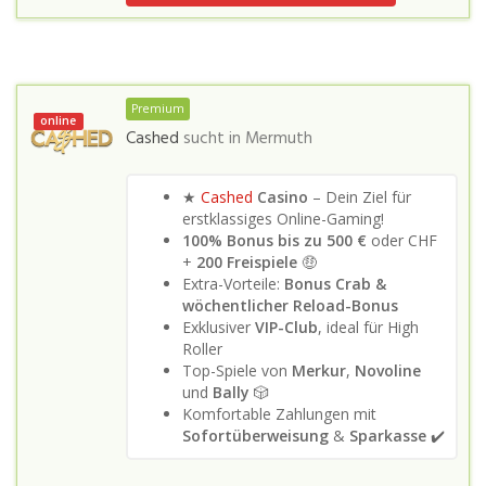
Premium
online
Cashed
sucht in
Mermuth
★
Cashed
Casino
– Dein Ziel für
erstklassiges Online-Gaming!
100% Bonus bis zu 500 €
oder CHF
+
200 Freispiele
🤑
Extra-Vorteile:
Bonus Crab &
wöchentlicher Reload-Bonus
Exklusiver
VIP-Club
, ideal für High
Roller
Top-Spiele von
Merkur
,
Novoline
und
Bally
🎲
Komfortable Zahlungen mit
Sofortüberweisung
&
Sparkasse
✔️