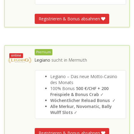
Registrieren & Bonus absahnen
Premium
online
Legiano
sucht in
Mermuth
Legiano – Das neue Motto-Casino
des Monats
100% Bonus
500 €/CHF + 200
Freispiele & Bonus Crab
✓
Wöchentlicher Reload Bonus
✓
Alle Merkur, Novomatic, Bally
Wulff Slots
✓
Registrieren & Bonus absahnen