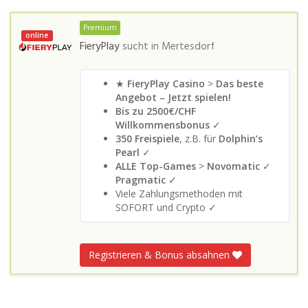
Premium
online
FieryPlay
sucht in
Mertesdorf
★
FieryPlay Casino
>
Das beste
Angebot – Jetzt spielen!
Bis zu 2500€/CHF
Willkommensbonus
✓
350 Freispiele
, z.B. für
Dolphin’s
Pearl
✓
ALLE Top-Games
>
Novomatic
✓
Pragmatic
✓
Viele Zahlungsmethoden mit
SOFORT und Crypto ✓
Registrieren & Bonus absahnen