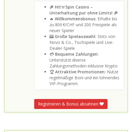
🎉 Hit’n’Spin Casino –
Unterhaltung pur ohne Limits! 🎉
🔥
Willkommensbonus:
Erhalte bis
zu 800 €/CHF und 200 Freispiele als
neuer Spieler
🎰
Große Spielauswahl:
Slots von
Novo & Co., Tischspiele und Live-
Dealer-Spiele
💳
Bequeme Zahlungen:
Unterstützt diverse
Zahlungsmethoden inklusive Krypto
🏆
Attraktive Promotionen:
Nutze
regelmäßige Boni und ein lohnendes
VIP-Programm
Registrieren & Bonus absahnen