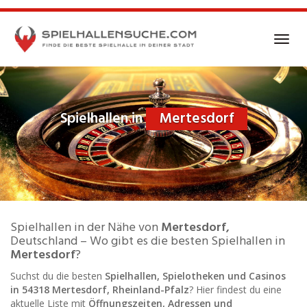
Skip
to
main
Toggl
content
navig
Spielhallen in
Mertesdorf
Spielhallen in der Nähe von
Mertesdorf,
Deutschland – Wo gibt es die besten Spielhallen in
Mertesdorf
?
Suchst du die besten
Spielhallen, Spielotheken und Casinos
in 54318 Mertesdorf, Rheinland-Pfalz
? Hier findest du eine
aktuelle Liste mit
Öffnungszeiten, Adressen und