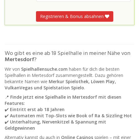
Registrieren & Bonus absahnen
Wo gibt es eine ab 18 Spielhalle in meiner Nähe von
Mertesdorf
?
Wir von
Spielhallensuche.com
haben für dich die besten
Spielhallen in Mertesdorf zusammengestellt. Dazu gehören
bekannte Namen wie
Merkur Spielothek, Löwen Play,
VulkanVegas und Spielstation Spielo
.
📍
Finde jetzt eine Spielhalle in Mertesdorf mit diesen
Features:
✔️
Eintritt erst ab 18 Jahren
✔️
Automaten mit Top-Slots wie Book of Ra & Sizzling Hot
✔️
Unterhaltung, Nervenkitzel & Spannung mit
Geldgewinnen
Alternativ kannst du auch in
Online Casinos
spielen – mit einer