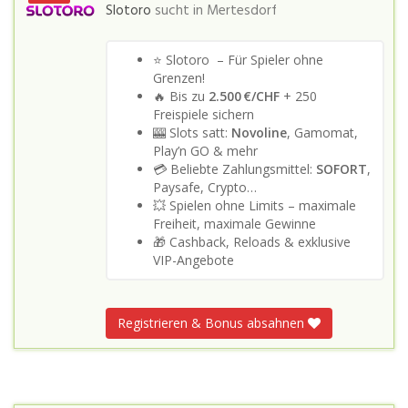
Slotoro
sucht in
Mertesdorf
⭐ Slotoro – Für Spieler ohne
Grenzen!
🔥 Bis zu
2.500 €/CHF
+ 250
Freispiele sichern
🎰 Slots satt:
Novoline
, Gamomat,
Play’n GO & mehr
💳 Beliebte Zahlungsmittel:
SOFORT
,
Paysafe, Crypto…
💥 Spielen ohne Limits – maximale
Freiheit, maximale Gewinne
🎁 Cashback, Reloads & exklusive
VIP-Angebote
Registrieren & Bonus absahnen