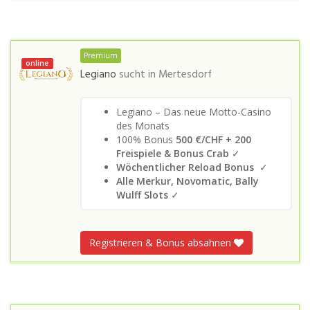
Premium
online
Legiano
sucht in
Mertesdorf
Legiano – Das neue Motto-Casino
des Monats
100% Bonus
500 €/CHF + 200
Freispiele & Bonus Crab
✓
Wöchentlicher Reload Bonus
✓
Alle Merkur, Novomatic, Bally
Wulff Slots
✓
Registrieren & Bonus absahnen