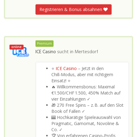
Registrieren & Bonus absahnen
Premium
online
ICE Casino
sucht in
Mertesdorf
⭐
ICE Casino
– Jetzt in den
Chill‑Modus, aber mit richtigem
Einsatz! ⭐
🔥 Willkommensbonus: Maximal
€1.500/CHF 1.500, 450% Match auf
vier Einzahlungen ✓
🎁 270 Free Spins – z. B. auf den Slot
Book of Fallen ✓
🎰 Hochkarätige Spieleauswahl von
Pragmatic, Gamomat, Novoline &
Co. ✓
🏆 Von erfahrenen Casino‑Profis