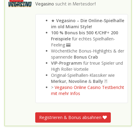
Vegasino
sucht in
Mertesdorf
★
Vegasino – Die Online-Spielhalle
im old Miami Style!
100 % Bonus bis 500 €/CHF
+
200
Freispiele
für echtes Spielhallen-
Feeling 🎰
Wöchentliche Bonus-Highlights & der
spannende
Bonus Crab
VIP-Programm
für treue Spieler und
High Roller-Vorteile
Original-Spielhallen-Klassiker wie
Merkur
,
Novoline
&
Bally
🃏
>
Vegasino Online Casino Testbericht
mit mehr Infos
Registrieren & Bonus absahnen