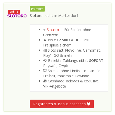
Premium
online
Slotoro
sucht in
Mertesdorf
⭐
Slotoro
– Für Spieler ohne
Grenzen!
🔥 Bis zu
2.500 €/CHF
+ 250
Freispiele sichern
🎰 Slots satt:
Novoline
, Gamomat,
Play’n GO & mehr
💳 Beliebte Zahlungsmittel:
SOFORT
,
Paysafe, Crypto…
💥 Spielen ohne Limits – maximale
Freiheit, maximale Gewinne
🎁 Cashback, Reloads & exklusive
VIP-Angebote
Registrieren & Bonus absahnen