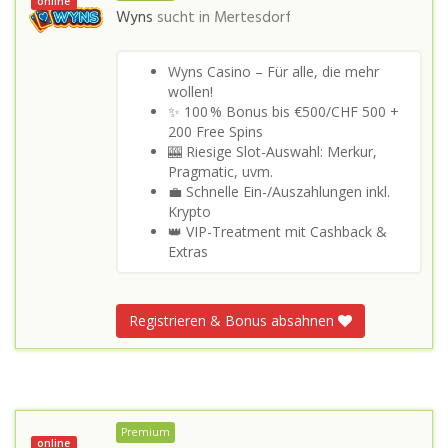
online
Wyns
sucht in
Mertesdorf
Wyns Casino – Für alle, die mehr
wollen!
✨ 100 % Bonus bis €500/CHF 500 +
200 Free Spins
🎰 Riesige Slot-Auswahl: Merkur,
Pragmatic, uvm.
💼 Schnelle Ein-/Auszahlungen inkl.
Krypto
👑 VIP-Treatment mit Cashback &
Extras
Registrieren & Bonus absahnen
Premium
online