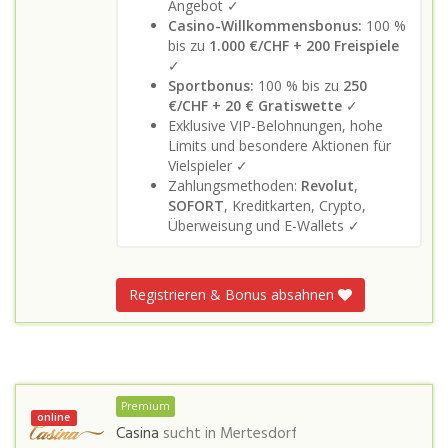
Angebot ✓
Casino-Willkommensbonus:
100 %
bis zu
1.000 €/CHF + 200 Freispiele
✓
Sportbonus:
100 % bis zu
250
€/CHF + 20 € Gratiswette
✓
Exklusive VIP-Belohnungen, hohe
Limits und besondere Aktionen für
Vielspieler ✓
Zahlungsmethoden:
Revolut
,
SOFORT
, Kreditkarten, Crypto,
Überweisung und E-Wallets ✓
Registrieren & Bonus absahnen
Premium
online
Casina
sucht in
Mertesdorf