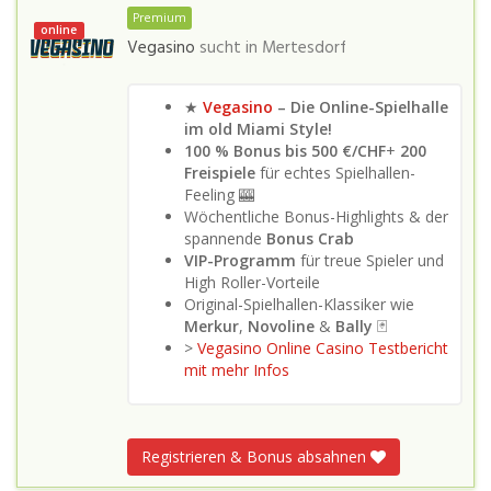
Premium
online
Vegasino
sucht in
Mertesdorf
★
Vegasino
– Die Online-Spielhalle
im old Miami Style!
100 % Bonus bis 500 €/CHF
+
200
Freispiele
für echtes Spielhallen-
Feeling 🎰
Wöchentliche Bonus-Highlights & der
spannende
Bonus Crab
VIP-Programm
für treue Spieler und
High Roller-Vorteile
Original-Spielhallen-Klassiker wie
Merkur
,
Novoline
&
Bally
🃏
>
Vegasino Online Casino Testbericht
mit mehr Infos
Registrieren & Bonus absahnen