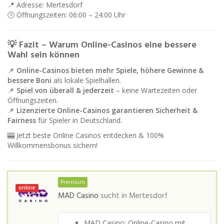
📍 Adresse: Mertesdorf
🕒 Öffnungszeiten: 06:00 – 24:00 Uhr
💡 Fazit – Warum Online-Casinos eine bessere
Wahl sein können
📌
Online-Casinos bieten mehr Spiele, höhere Gewinne &
bessere Boni
als lokale Spielhallen.
📌
Spiel von überall & jederzeit
– keine Wartezeiten oder
Öffnungszeiten.
📌
Lizenzierte Online-Casinos garantieren Sicherheit &
Fairness
für Spieler in Deutschland.
🎰 Jetzt beste Online Casinos entdecken & 100%
Willkommensbonus sichern!
Premium
online
MAD Casino
sucht in
Mertesdorf
MAD Casino: Online-Casino mit