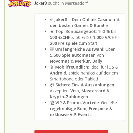
Joker8
sucht in
Mertesdorf
⭐
Joker8 – Dein Online-Casino mit
den besten Games & Boni!
⭐
🔥
Top-Bonusangebot
: 100 % bis
500 €/CHF
& 50 % bis
1.000 €/CHF
+
200 Freispiele
zum Start
🎰
Umfangreiche Auswahl
: Über
5.600 Spielautomaten
von
Novomatic, Merkur, Bally
📱
Mobilfreundlich
: Ideal für
iOS &
Android
, spiele nahtlos auf deinem
Smartphone oder Tablet!
💳
Sichere Ein- & Auszahlungen
:
Akzeptiert
Visa, Mastercard &
Krypto-Zahlungen
🏆
VIP & Promo-Vorteile
: Genieße
regelmäßige Boni, Freispiele &
exklusive VIP-Events!