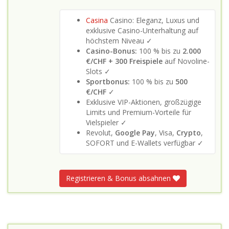
Casina
Casino: Eleganz, Luxus und
exklusive Casino-Unterhaltung auf
höchstem Niveau ✓
Casino-Bonus:
100 % bis zu
2.000
€/CHF + 300 Freispiele
auf Novoline-
Slots ✓
Sportbonus:
100 % bis zu
500
€/CHF
✓
Exklusive VIP-Aktionen, großzügige
Limits und Premium-Vorteile für
Vielspieler ✓
Revolut,
Google Pay
, Visa,
Crypto
,
SOFORT und E-Wallets verfügbar ✓
Registrieren & Bonus absahnen