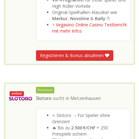
High Roller-Vorteile
Original-Spielhallen-Klassiker wie
Merkur
,
Novoline
&
Bally
🃏
>
Vegasino Online Casino Testbericht
mit mehr Infos
Registrieren & Bonus absahnen
Premium
online
Slotoro
sucht in
Metzenhausen
⭐ Slotoro – Für Spieler ohne
Grenzen!
🔥 Bis zu
2.500 €/CHF
+ 250
Freispiele sichern