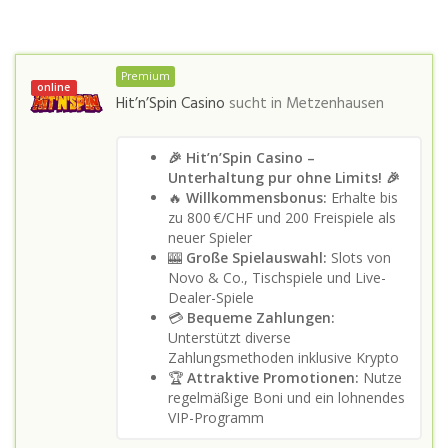
Premium
online
Hit’n’Spin Casino
sucht in
Metzenhausen
🎉 Hit’n’Spin Casino –
Unterhaltung pur ohne Limits! 🎉
🔥
Willkommensbonus:
Erhalte bis
zu 800 €/CHF und 200 Freispiele als
neuer Spieler
🎰
Große Spielauswahl:
Slots von
Novo & Co., Tischspiele und Live-
Dealer-Spiele
💳
Bequeme Zahlungen:
Unterstützt diverse
Zahlungsmethoden inklusive Krypto
🏆
Attraktive Promotionen:
Nutze
regelmäßige Boni und ein lohnendes
VIP-Programm