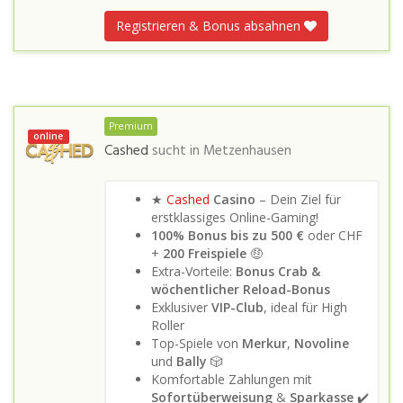
Registrieren & Bonus absahnen
Premium
online
Cashed
sucht in
Metzenhausen
★
Cashed
Casino
– Dein Ziel für
erstklassiges Online-Gaming!
100% Bonus bis zu 500 €
oder CHF
+
200 Freispiele
🤑
Extra-Vorteile:
Bonus Crab &
wöchentlicher Reload-Bonus
Exklusiver
VIP-Club
, ideal für High
Roller
Top-Spiele von
Merkur
,
Novoline
und
Bally
🎲
Komfortable Zahlungen mit
Sofortüberweisung
&
Sparkasse
✔️