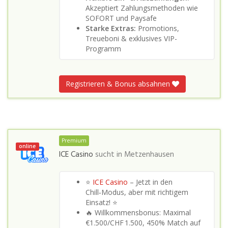
Akzeptiert Zahlungsmethoden wie
SOFORT und Paysafe
Starke Extras:
Promotions,
Treueboni & exklusives VIP-
Programm
Registrieren & Bonus absahnen
Premium
online
ICE Casino
sucht in
Metzenhausen
⭐
ICE Casino
– Jetzt in den
Chill‑Modus, aber mit richtigem
Einsatz! ⭐
🔥 Willkommensbonus: Maximal
€1.500/CHF 1.500, 450% Match auf