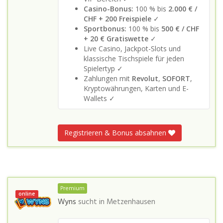
Casino-Bonus:
100 % bis
2.000 € /
CHF + 200 Freispiele
✓
Sportbonus:
100 % bis
500 € / CHF
+ 20 € Gratiswette
✓
Live Casino, Jackpot-Slots und
klassische Tischspiele für jeden
Spielertyp ✓
Zahlungen mit
Revolut
,
SOFORT
,
Kryptowährungen, Karten und E-
Wallets ✓
Registrieren & Bonus absahnen
Premium
online
Wyns
sucht in
Metzenhausen