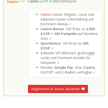
Casina
sucht in
Metzenhausen
Casina
Casino: Eleganz, Luxus und
exklusive Casino-Unterhaltung auf
höchstem Niveau ✓
Casino-Bonus:
100 % bis zu
2.000
€/CHF + 300 Freispiele
auf Novoline-
Slots ✓
Sportbonus:
100 % bis zu
500
€/CHF
✓
Exklusive VIP-Aktionen, großzügige
Limits und Premium-Vorteile für
Vielspieler ✓
Revolut,
Google Pay
, Visa,
Crypto
,
SOFORT und E-Wallets verfügbar ✓
Registrieren & Bonus absahnen