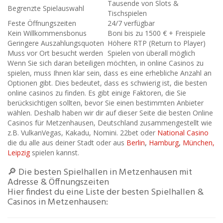
Tausende von Slots &
Begrenzte Spielauswahl
Tischspielen
Feste Öffnungszeiten
24/7 verfügbar
Kein Willkommensbonus
Boni bis zu 1500 € + Freispiele
Geringere Auszahlungsquoten
Höhere RTP (Return to Player)
Muss vor Ort besucht werden
Spielen von überall möglich
Wenn Sie sich daran beteiligen möchten, in online Casinos zu
spielen, muss Ihnen klar sein, dass es eine erhebliche Anzahl an
Optionen gibt. Dies bedeutet, dass es schwierig ist, die besten
online casinos zu finden. Es gibt einige Faktoren, die Sie
berücksichtigen sollten, bevor Sie einen bestimmten Anbieter
wählen. Deshalb haben wir dir auf dieser Seite die besten Online
Casinos für Metzenhausen, Deutschland zusammengestellt wie
z.B. VulkanVegas, Kakadu, Nomini. 22bet oder
National Casino
die du alle aus deiner Stadt oder aus
Berlin
,
Hamburg
,
München,
Leipzig
spielen kannst.
🔎 Die besten Spielhallen in Metzenhausen mit
Adresse & Öffnungszeiten
Hier findest du eine Liste der besten Spielhallen &
Casinos in Metzenhausen: