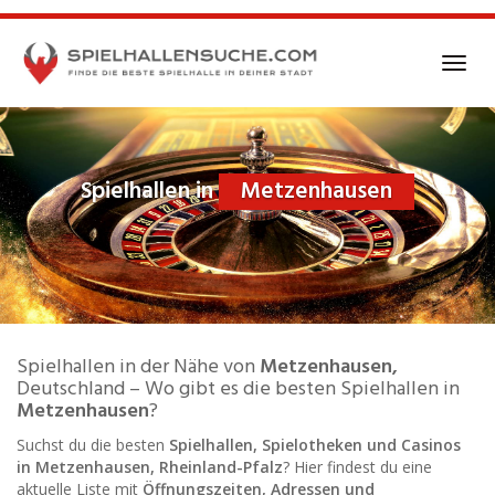
Skip
to
main
Toggl
content
navig
Spielhallen in
Metzenhausen
Spielhallen in der Nähe von
Metzenhausen,
Deutschland – Wo gibt es die besten Spielhallen in
Metzenhausen
?
Suchst du die besten
Spielhallen, Spielotheken und Casinos
in Metzenhausen, Rheinland-Pfalz
? Hier findest du eine
aktuelle Liste mit
Öffnungszeiten, Adressen und