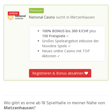
Premium
online
National Casino
sucht in
Metzenhausen
100% BONUS bis 300 €/CHF
plus
150 Freispiele
✓
Großes Spieleangebot inklusive der
Novoline Spiele ✓
Neues online Casino mit TOP
Aktionen ✓
Registrieren & Bonus absahnen
Wo gibt es eine ab 18 Spielhalle in meiner Nähe von
Metzenhausen
?