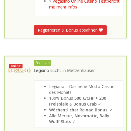
>
Vegasino Online Casino Testbericht
mit mehr Infos
Registrieren & Bonus absahnen
Premium
online
Legiano
sucht in
Metzenhausen
Legiano – Das neue Motto-Casino
des Monats
100% Bonus
500 €/CHF + 200
Freispiele & Bonus Crab
✓
Wöchentlicher Reload Bonus
✓
Alle Merkur, Novomatic, Bally
Wulff Slots
✓