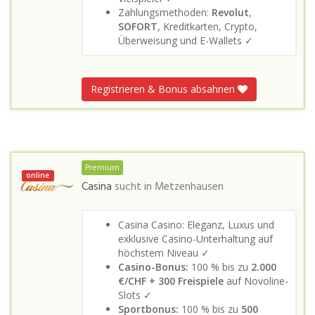
Zahlungsmethoden:
Revolut
,
SOFORT
, Kreditkarten, Crypto,
Überweisung und E-Wallets ✓
Registrieren & Bonus absahnen
Premium
online
Casina
sucht in
Metzenhausen
Casina Casino: Eleganz, Luxus und
exklusive Casino-Unterhaltung auf
höchstem Niveau ✓
Casino-Bonus:
100 % bis zu
2.000
€/CHF + 300 Freispiele
auf Novoline-
Slots ✓
Sportbonus:
100 % bis zu
500