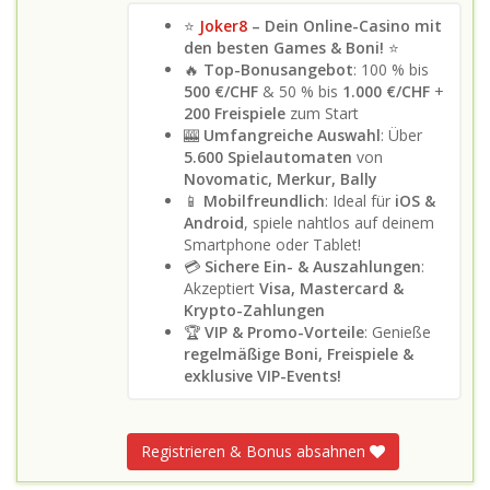
⭐
Joker8
– Dein Online-Casino mit
den besten Games & Boni!
⭐
🔥
Top-Bonusangebot
: 100 % bis
500 €/CHF
& 50 % bis
1.000 €/CHF
+
200 Freispiele
zum Start
🎰
Umfangreiche Auswahl
: Über
5.600 Spielautomaten
von
Novomatic, Merkur, Bally
📱
Mobilfreundlich
: Ideal für
iOS &
Android
, spiele nahtlos auf deinem
Smartphone oder Tablet!
💳
Sichere Ein- & Auszahlungen
:
Akzeptiert
Visa, Mastercard &
Krypto-Zahlungen
🏆
VIP & Promo-Vorteile
: Genieße
regelmäßige Boni, Freispiele &
exklusive VIP-Events!
Registrieren & Bonus absahnen