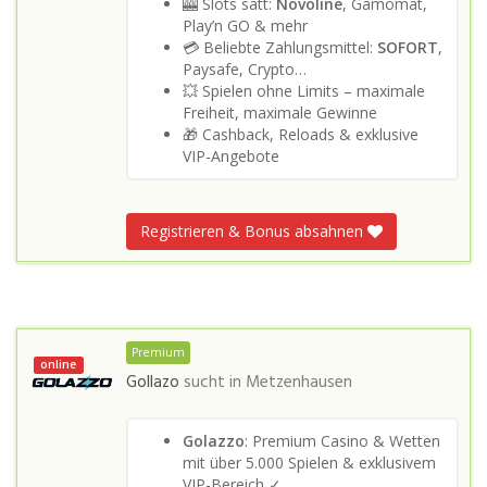
🎰 Slots satt:
Novoline
, Gamomat,
Play’n GO & mehr
💳 Beliebte Zahlungsmittel:
SOFORT
,
Paysafe, Crypto…
💥 Spielen ohne Limits – maximale
Freiheit, maximale Gewinne
🎁 Cashback, Reloads & exklusive
VIP-Angebote
Registrieren & Bonus absahnen
Premium
online
Gollazo
sucht in
Metzenhausen
Golazzo
: Premium Casino & Wetten
mit über 5.000 Spielen & exklusivem
VIP-Bereich ✓