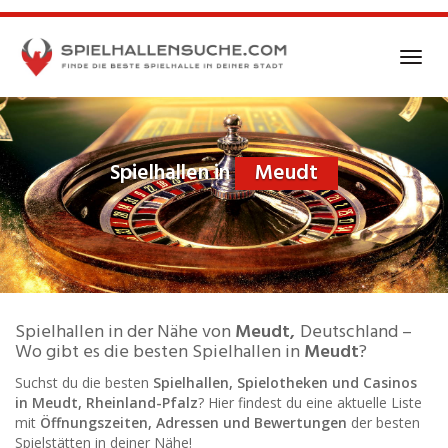
Skip
to
main
Toggl
content
navig
Spielhallen in
Meudt
Spielhallen in der Nähe von
Meudt,
Deutschland –
Wo gibt es die besten Spielhallen in
Meudt
?
Suchst du die besten
Spielhallen, Spielotheken und Casinos
in Meudt, Rheinland-Pfalz
? Hier findest du eine aktuelle Liste
mit
Öffnungszeiten, Adressen und Bewertungen
der besten
Spielstätten in deiner Nähe!