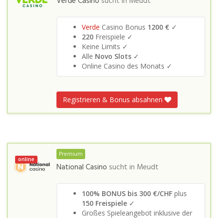
Verde Casino
sucht in
Meudt
Verde
Casino Bonus
1200 €
✓
220
Freispiele ✓
Keine Limits ✓
Alle
Novo Slots
✓
Online Casino des Monats ✓
Registrieren & Bonus absahnen
Premium
online
National Casino
sucht in
Meudt
100% BONUS bis 300 €/CHF
plus
150 Freispiele
✓
Großes Spieleangebot inklusive der