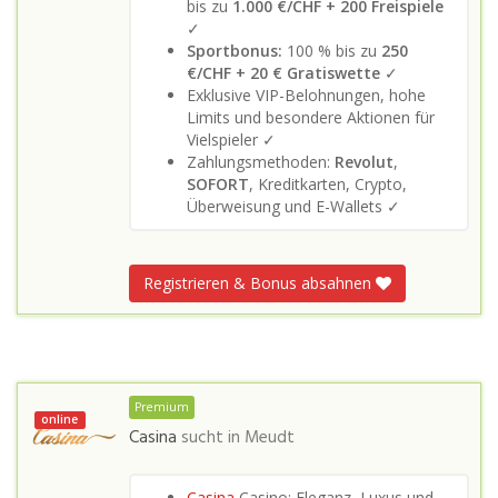
bis zu
1.000 €/CHF + 200 Freispiele
✓
Sportbonus:
100 % bis zu
250
€/CHF + 20 € Gratiswette
✓
Exklusive VIP-Belohnungen, hohe
Limits und besondere Aktionen für
Vielspieler ✓
Zahlungsmethoden:
Revolut
,
SOFORT
, Kreditkarten, Crypto,
Überweisung und E-Wallets ✓
Registrieren & Bonus absahnen
Premium
online
Casina
sucht in
Meudt
Casina
Casino: Eleganz, Luxus und