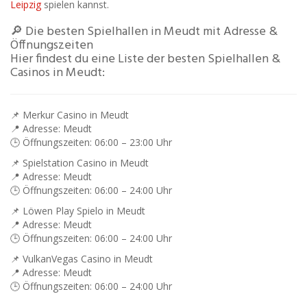
Leipzig
spielen kannst.
🔎 Die besten Spielhallen in Meudt mit Adresse &
Öffnungszeiten
Hier findest du eine Liste der besten Spielhallen &
Casinos in Meudt:
📌 Merkur Casino in Meudt
📍 Adresse: Meudt
🕒 Öffnungszeiten: 06:00 – 23:00 Uhr
📌 Spielstation Casino in Meudt
📍 Adresse: Meudt
🕒 Öffnungszeiten: 06:00 – 24:00 Uhr
📌 Löwen Play Spielo in Meudt
📍 Adresse: Meudt
🕒 Öffnungszeiten: 06:00 – 24:00 Uhr
📌 VulkanVegas Casino in Meudt
📍 Adresse: Meudt
🕒 Öffnungszeiten: 06:00 – 24:00 Uhr