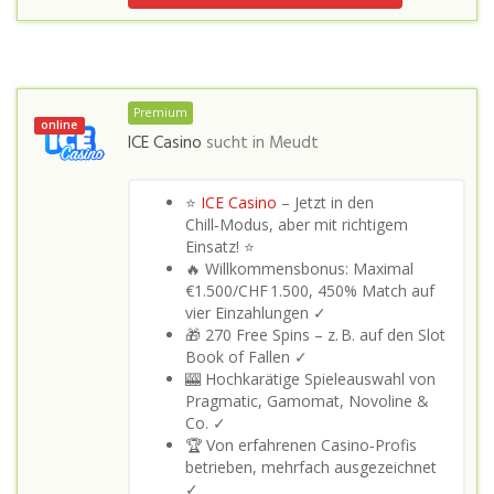
Premium
online
ICE Casino
sucht in
Meudt
⭐
ICE Casino
– Jetzt in den
Chill‑Modus, aber mit richtigem
Einsatz! ⭐
🔥 Willkommensbonus: Maximal
€1.500/CHF 1.500, 450% Match auf
vier Einzahlungen ✓
🎁 270 Free Spins – z. B. auf den Slot
Book of Fallen ✓
🎰 Hochkarätige Spieleauswahl von
Pragmatic, Gamomat, Novoline &
Co. ✓
🏆 Von erfahrenen Casino‑Profis
betrieben, mehrfach ausgezeichnet
✓