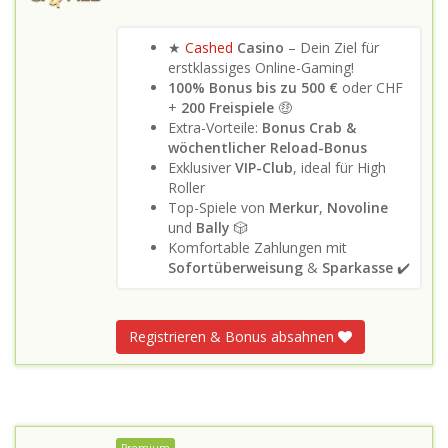
★
Cashed
Casino
– Dein Ziel für
erstklassiges Online-Gaming!
100% Bonus bis zu 500 €
oder CHF
+
200 Freispiele
🤑
Extra-Vorteile:
Bonus Crab &
wöchentlicher Reload-Bonus
Exklusiver
VIP-Club
, ideal für High
Roller
Top-Spiele von
Merkur
,
Novoline
und
Bally
🎲
Komfortable Zahlungen mit
Sofortüberweisung
&
Sparkasse
✔️
Registrieren & Bonus absahnen