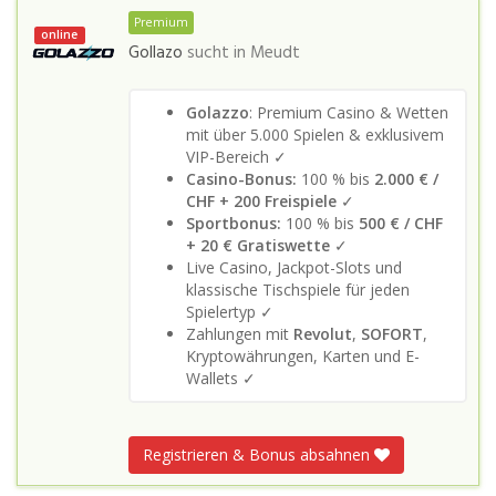
Premium
online
Gollazo
sucht in
Meudt
Golazzo
: Premium Casino & Wetten
mit über 5.000 Spielen & exklusivem
VIP-Bereich ✓
Casino-Bonus:
100 % bis
2.000 € /
CHF + 200 Freispiele
✓
Sportbonus:
100 % bis
500 € / CHF
+ 20 € Gratiswette
✓
Live Casino, Jackpot-Slots und
klassische Tischspiele für jeden
Spielertyp ✓
Zahlungen mit
Revolut
,
SOFORT
,
Kryptowährungen, Karten und E-
Wallets ✓
Registrieren & Bonus absahnen