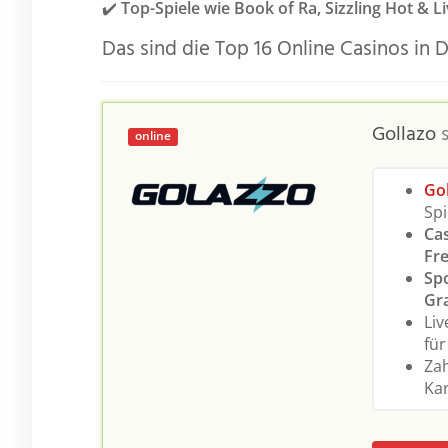
✔️
Top-Spiele wie Book of Ra, Sizzling Hot & L
Das sind die Top 16 Online Casinos in 
Gollazo
online
Go
Spi
Ca
Fre
Sp
Gr
Liv
für
Za
Kar