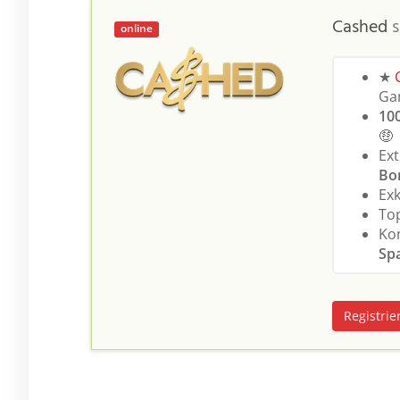
Cashed
s
online
★
Ga
10
🤑
Ext
Bo
Exk
To
Ko
Sp
Registri