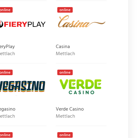
online
online
eryPlay
Casina
ettlach
Mettlach
online
online
egasino
Verde Casino
ettlach
Mettlach
online
online