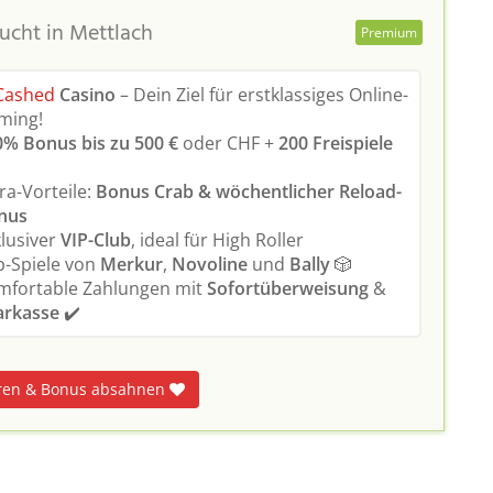
ucht in
Mettlach
Premium
Cashed
Casino
– Dein Ziel für erstklassiges Online-
ming!
0% Bonus bis zu 500 €
oder CHF +
200 Freispiele
ra-Vorteile:
Bonus Crab & wöchentlicher Reload-
nus
lusiver
VIP-Club
, ideal für High Roller
p-Spiele von
Merkur
,
Novoline
und
Bally
🎲
mfortable Zahlungen mit
Sofortüberweisung
&
arkasse
✔️
eren & Bonus absahnen