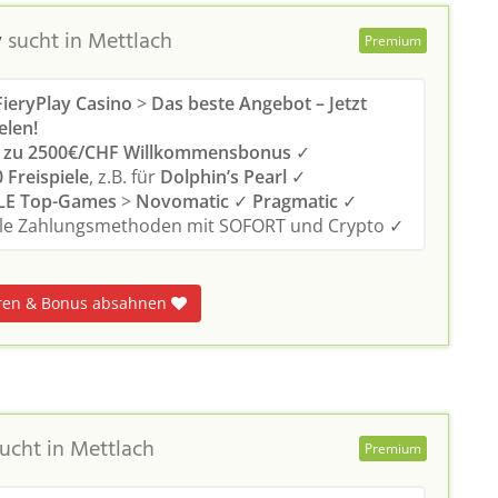
y
sucht in
Mettlach
Premium
FieryPlay Casino
>
Das beste Angebot – Jetzt
elen!
s zu 2500€/CHF Willkommensbonus
✓
 Freispiele
, z.B. für
Dolphin’s Pearl
✓
LE Top-Games
>
Novomatic
✓
Pragmatic
✓
ele Zahlungsmethoden mit SOFORT und Crypto ✓
eren & Bonus absahnen
ucht in
Mettlach
Premium