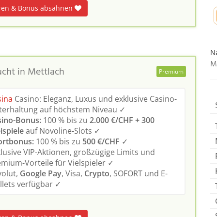
eren & Bonus absahnen
N
M
ucht in
Mettlach
Premium
sina
Casino: Eleganz, Luxus und exklusive Casino-
terhaltung auf höchstem Niveau ✓
sino-Bonus:
100 % bis zu
2.000 €/CHF + 300
ispiele
auf Novoline-Slots ✓
ortbonus:
100 % bis zu
500 €/CHF
✓
lusive VIP-Aktionen, großzügige Limits und
mium-Vorteile für Vielspieler ✓
volut,
Google Pay
, Visa,
Crypto
, SOFORT und E-
lets verfügbar ✓