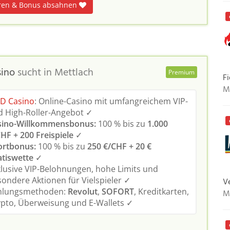
eren & Bonus absahnen
ino
sucht in
Mettlach
Premium
Fi
M
D Casino
: Online-Casino mit umfangreichem VIP-
d High-Roller-Angebot ✓
sino-Willkommensbonus:
100 % bis zu
1.000
HF + 200 Freispiele
✓
ortbonus:
100 % bis zu
250 €/CHF + 20 €
atiswette
✓
lusive VIP-Belohnungen, hohe Limits und
ondere Aktionen für Vielspieler ✓
V
hlungsmethoden:
Revolut
,
SOFORT
, Kreditkarten,
M
ypto, Überweisung und E-Wallets ✓