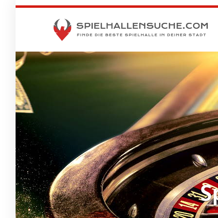
Skip
to
main
content
S