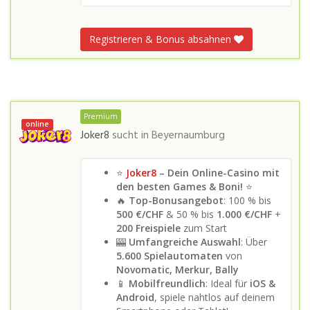
Registrieren & Bonus absahnen
Premium
online
Joker8
sucht in
Beyernaumburg
⭐
Joker8
– Dein Online-Casino mit
den besten Games & Boni!
⭐
🔥
Top-Bonusangebot
: 100 % bis
500 €/CHF
& 50 % bis
1.000 €/CHF
+
200 Freispiele
zum Start
🎰
Umfangreiche Auswahl
: Über
5.600 Spielautomaten
von
Novomatic, Merkur, Bally
📱
Mobilfreundlich
: Ideal für
iOS &
Android
, spiele nahtlos auf deinem