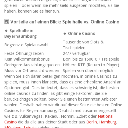
spielen – oder wenn Sie mehr Geld ausgeben möchten, als Sie
haben, können Sie es hier tun.
🆚 Vorteile auf einen Blick: Spielhalle vs. Online Casino
🔹
Spielhalle in
🔹
Online Casino
Beyernaumburg
Tausende von Slots &
Begrenzte Spielauswahl
Tischspielen
Feste Öffnungszeiten
24/7 verfügbar
Kein Willkommensbonus
Boni bis zu 1500 € + Freispiele
Geringere Auszahlungsquoten
Höhere RTP (Return to Player)
Muss vor Ort besucht werden
Spielen von überall möglich
Wenn Sie sich daran beteiligen möchten, in online Casinos zu
spielen, muss Ihnen klar sein, dass es eine erhebliche Anzahl an
Optionen gibt. Dies bedeutet, dass es schwierig ist, die besten
online casinos zu finden. Es gibt einige Faktoren, die Sie
berücksichtigen sollten, bevor Sie einen bestimmten Anbieter
wählen. Deshalb haben wir dir auf dieser Seite die besten Online
Casinos für Beyernaumburg, Deutschland zusammengestellt
wie z.B. VulkanVegas, Kakadu, Nomini. 22bet oder
National
Casino
die du alle aus deiner Stadt oder aus
Berlin
,
Hamburg
,
München,
Leipzig
spielen kannst.