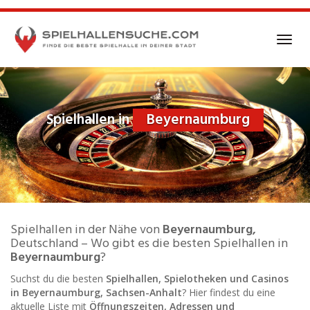
Skip
to
main
Toggl
content
navig
Spielhallen in
Beyernaumburg
Spielhallen in der Nähe von
Beyernaumburg,
Deutschland – Wo gibt es die besten Spielhallen in
Beyernaumburg
?
Suchst du die besten
Spielhallen, Spielotheken und Casinos
in Beyernaumburg, Sachsen-Anhalt
? Hier findest du eine
aktuelle Liste mit
Öffnungszeiten, Adressen und