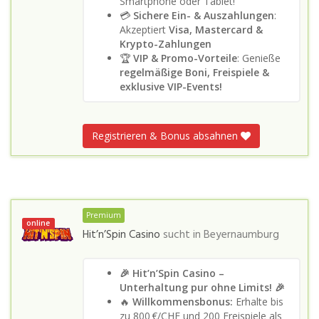
Smartphone oder Tablet!
💳
Sichere Ein- & Auszahlungen
:
Akzeptiert
Visa, Mastercard &
Krypto-Zahlungen
🏆
VIP & Promo-Vorteile
: Genieße
regelmäßige Boni, Freispiele &
exklusive VIP-Events!
Registrieren & Bonus absahnen
Premium
online
Hit’n’Spin Casino
sucht in
Beyernaumburg
🎉 Hit’n’Spin Casino –
Unterhaltung pur ohne Limits! 🎉
🔥
Willkommensbonus:
Erhalte bis
zu 800 €/CHF und 200 Freispiele als