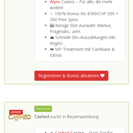
Wyns
Casino – Für alle, die mehr
wollen!
✨ 100 % Bonus bis €500/CHF 500 +
200 Free Spins
🎰 Riesige Slot-Auswahl: Merkur,
Pragmatic, uvm.
💼 Schnelle Ein-/Auszahlungen inkl.
Krypto
👑 VIP-Treatment mit Cashback &
Extras
Registrieren & Bonus absahnen
Premium
online
Cashed
sucht in
Beyernaumburg
★
Cashed
Casino
– Dein Ziel für