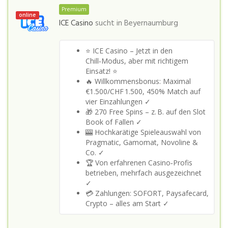
Premium
online
ICE Casino
sucht in
Beyernaumburg
⭐ ICE Casino – Jetzt in den
Chill‑Modus, aber mit richtigem
Einsatz! ⭐
🔥 Willkommensbonus: Maximal
€1.500/CHF 1.500, 450% Match auf
vier Einzahlungen ✓
🎁 270 Free Spins – z. B. auf den Slot
Book of Fallen ✓
🎰 Hochkarätige Spieleauswahl von
Pragmatic, Gamomat, Novoline &
Co. ✓
🏆 Von erfahrenen Casino‑Profis
betrieben, mehrfach ausgezeichnet
✓
💳 Zahlungen: SOFORT, Paysafecard,
Crypto – alles am Start ✓