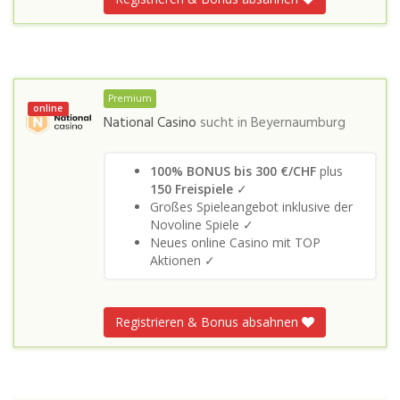
Premium
online
National Casino
sucht in
Beyernaumburg
100% BONUS bis 300 €/CHF
plus
150 Freispiele
✓
Großes Spieleangebot inklusive der
Novoline Spiele ✓
Neues online Casino mit TOP
Aktionen ✓
Registrieren & Bonus absahnen