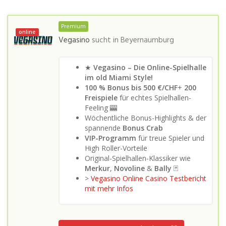
Premium
online
Vegasino
sucht in
Beyernaumburg
★
Vegasino – Die Online-Spielhalle
im old Miami Style!
100 % Bonus bis 500 €/CHF
+
200
Freispiele
für echtes Spielhallen-
Feeling 🎰
Wöchentliche Bonus-Highlights & der
spannende
Bonus Crab
VIP-Programm
für treue Spieler und
High Roller-Vorteile
Original-Spielhallen-Klassiker wie
Merkur
,
Novoline
&
Bally
🃏
>
Vegasino Online Casino Testbericht
mit mehr Infos