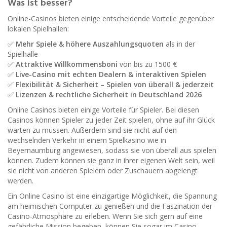
Was ist besser?
Online-Casinos bieten einige entscheidende Vorteile gegenüber
lokalen Spielhallen:
✅
Mehr Spiele & höhere Auszahlungsquoten
als in der
Spielhalle
✅
Attraktive Willkommensboni
von bis zu 1500 €
✅
Live-Casino mit echten Dealern & interaktiven Spielen
✅
Flexibilität & Sicherheit – Spielen von überall & jederzeit
✅
Lizenzen & rechtliche Sicherheit in Deutschland 2026
Online Casinos bieten einige Vorteile für Spieler. Bei diesen
Casinos können Spieler zu jeder Zeit spielen, ohne auf ihr Glück
warten zu müssen. Außerdem sind sie nicht auf den
wechselnden Verkehr in einem Spielkasino wie in
Beyernaumburg angewiesen, sodass sie von überall aus spielen
können. Zudem können sie ganz in ihrer eigenen Welt sein, weil
sie nicht von anderen Spielern oder Zuschauern abgelengt
werden.
Ein Online Casino ist eine einzigartige Möglichkeit, die Spannung
am heimischen Computer zu genießen und die Faszination der
Casino-Atmosphäre zu erleben. Wenn Sie sich gern auf eine
gefährliche Mission begeben, können Sie sogar im Casino