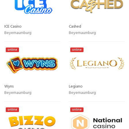
ICE Casino
Cashed
Beyernaumburg
Beyernaumburg
online
online
Wyns
Legiano
Beyernaumburg
Beyernaumburg
online
online