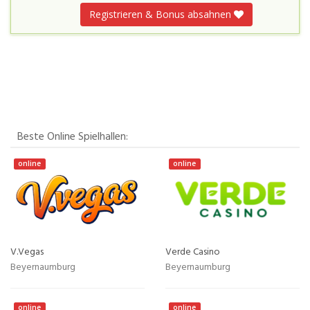
Registrieren & Bonus absahnen
Beste Online Spielhallen:
online
online
V.Vegas
Verde Casino
Beyernaumburg
Beyernaumburg
online
online