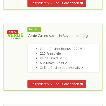
Registrieren & Bonus absahnen
Premium
online
Verde Casino
sucht in
Beyernaumburg
Verde Casino Bonus
1200 €
✓
220
Freispiele ✓
Keine Limits ✓
Alle
Novo Slots
✓
Online Casino des Monats ✓
Registrieren & Bonus absahnen