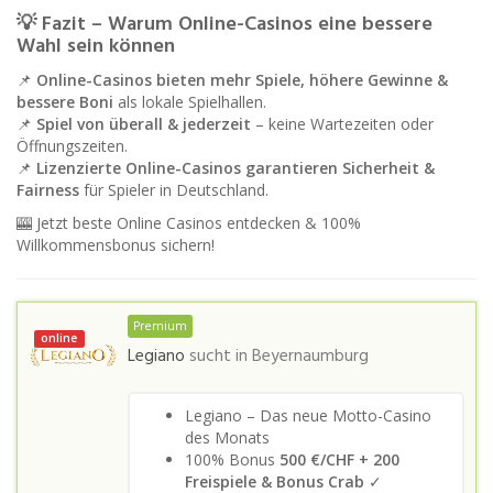
💡 Fazit – Warum Online-Casinos eine bessere
Wahl sein können
📌
Online-Casinos bieten mehr Spiele, höhere Gewinne &
bessere Boni
als lokale Spielhallen.
📌
Spiel von überall & jederzeit
– keine Wartezeiten oder
Öffnungszeiten.
📌
Lizenzierte Online-Casinos garantieren Sicherheit &
Fairness
für Spieler in Deutschland.
🎰 Jetzt beste Online Casinos entdecken & 100%
Willkommensbonus sichern!
Premium
online
Legiano
sucht in
Beyernaumburg
Legiano – Das neue Motto-Casino
des Monats
100% Bonus
500 €/CHF + 200
Freispiele & Bonus Crab
✓