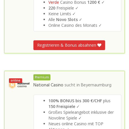
Verde
Casino Bonus
1200 €
✓
220
Freispiele ✓
Keine Limits ✓
Alle
Novo Slots
✓
Online Casino des Monats ✓
Registrieren & Bonus absahnen
Premium
online
National Casino
sucht in
Beyernaumburg
100% BONUS bis 300 €/CHF
plus
150 Freispiele
✓
Großes Spieleangebot inklusive der
Novoline Spiele ✓
Neues online Casino mit TOP