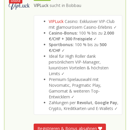
online
VIPLuck
sucht in
Bobbau
VIPLuck
Casino: Exklusiver VIP-Club
mit glamourösem Casino-Erlebnis ✓
Casino-Bonus:
100 % bis zu
2.000
€/CHF + 300 Freispiele
✓
Sportbonus:
100 % bis zu
500
€/CHF
✓
Ideal für High Roller dank
persönlichem VIP-Manager,
luxuriösen Vorteilen & höchsten
Limits ✓
Premium-Spielauswahl mit
Novomatic, Pragmatic Play,
Gamomat & weiteren Top-
Entwicklern ✓
Zahlungen per
Revolut
,
Google Pay
,
Crypto, Kreditkarten und E-Wallets ✓
Registrieren & Bonus absahnen