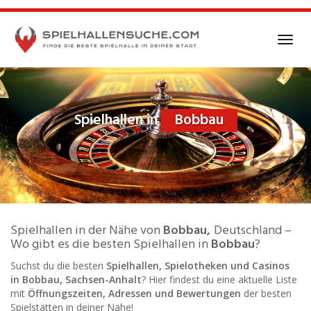
Skip
to
main
Toggl
content
navig
Spielhallen in
Bobbau
Spielhallen in der Nähe von
Bobbau,
Deutschland –
Wo gibt es die besten Spielhallen in
Bobbau
?
Suchst du die besten
Spielhallen, Spielotheken und Casinos
in Bobbau, Sachsen-Anhalt
? Hier findest du eine aktuelle Liste
mit
Öffnungszeiten, Adressen und Bewertungen
der besten
Spielstätten in deiner Nähe!