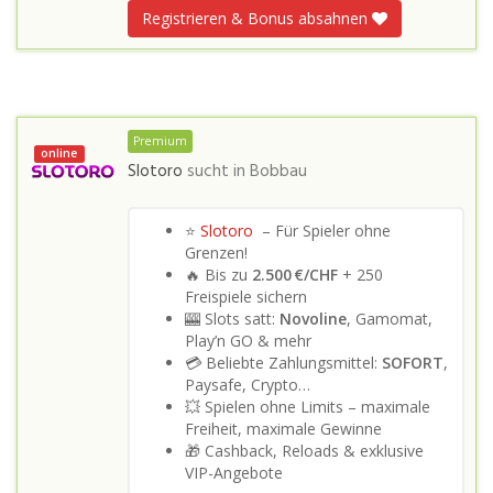
Registrieren & Bonus absahnen
Premium
online
Slotoro
sucht in
Bobbau
⭐
Slotoro
– Für Spieler ohne
Grenzen!
🔥 Bis zu
2.500 €/CHF
+ 250
Freispiele sichern
🎰 Slots satt:
Novoline
, Gamomat,
Play’n GO & mehr
💳 Beliebte Zahlungsmittel:
SOFORT
,
Paysafe, Crypto…
💥 Spielen ohne Limits – maximale
Freiheit, maximale Gewinne
🎁 Cashback, Reloads & exklusive
VIP-Angebote