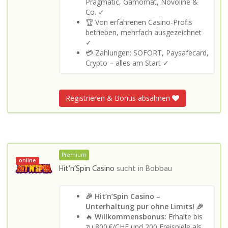
Pragmatic, Gamomat, Novoline &
Co. ✓
🏆 Von erfahrenen Casino‑Profis
betrieben, mehrfach ausgezeichnet
✓
💳 Zahlungen: SOFORT, Paysafecard,
Crypto – alles am Start ✓
Registrieren & Bonus absahnen
Premium
online
Hit’n’Spin Casino
sucht in
Bobbau
🎉 Hit’n’Spin Casino –
Unterhaltung pur ohne Limits! 🎉
🔥
Willkommensbonus:
Erhalte bis
zu 800 €/CHF und 200 Freispiele als