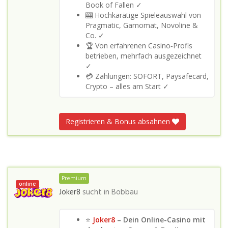
Book of Fallen ✓
🎰 Hochkarätige Spieleauswahl von
Pragmatic, Gamomat, Novoline &
Co. ✓
🏆 Von erfahrenen Casino‑Profis
betrieben, mehrfach ausgezeichnet
✓
💳 Zahlungen: SOFORT, Paysafecard,
Crypto – alles am Start ✓
Registrieren & Bonus absahnen
Premium
online
Joker8
sucht in
Bobbau
⭐
Joker8
– Dein Online-Casino mit