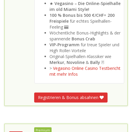
★
Vegasino – Die Online-Spielhalle
im old Miami Style!
100 % Bonus bis 500 €/CHF
+
200
Freispiele
für echtes Spielhallen-
Feeling 🎰
Wöchentliche Bonus-Highlights & der
spannende
Bonus Crab
VIP-Programm
für treue Spieler und
High Roller-Vorteile
Original-Spielhallen-Klassiker wie
Merkur
,
Novoline
&
Bally
🃏
>
Vegasino Online Casino Testbericht
mit mehr Infos
Registrieren & Bonus absahnen
Premium