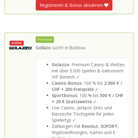
Registrieren & Bonus absahnen
Premium
online
Gollazo
sucht in
Bobbau
Golazzo
: Premium Casino & Wetten
mit über 5.000 Spielen & exklusivem
VIP-Bereich ✓
Casino-Bonus:
100 % bis
2.000 € /
CHF + 200 Freispiele
✓
Sportbonus:
100 % bis
500 € / CHF
+ 20 € Gratiswette
✓
Live Casino, Jackpot-Slots und
klassische Tischspiele für jeden
Spielertyp ✓
Zahlungen mit
Revolut
,
SOFORT
,
Kryptowährungen, Karten und E-