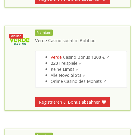
Premium
online
Verde Casino
sucht in
Bobbau
Verde
Casino Bonus
1200 €
✓
220
Freispiele ✓
Keine Limits ✓
Alle
Novo Slots
✓
Online Casino des Monats ✓
Registrieren & Bonus absahnen