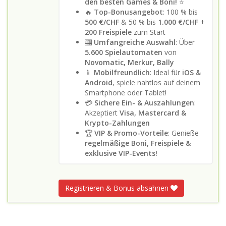
den besten Games & Boni!
⭐
🔥
Top-Bonusangebot
: 100 % bis
500 €/CHF
& 50 % bis
1.000 €/CHF
+
200 Freispiele
zum Start
🎰
Umfangreiche Auswahl
: Über
5.600 Spielautomaten
von
Novomatic, Merkur, Bally
📱
Mobilfreundlich
: Ideal für
iOS &
Android
, spiele nahtlos auf deinem
Smartphone oder Tablet!
💳
Sichere Ein- & Auszahlungen
:
Akzeptiert
Visa, Mastercard &
Krypto-Zahlungen
🏆
VIP & Promo-Vorteile
: Genieße
regelmäßige Boni, Freispiele &
exklusive VIP-Events!
Registrieren & Bonus absahnen