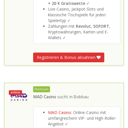
+ 20 € Gratiswette
✓
Live Casino, Jackpot-Slots und
klassische Tischspiele für jeden
Spielertyp ✓
Zahlungen mit
Revolut
,
SOFORT
,
Kryptowährungen, Karten und E-
Wallets ✓
Registrieren & Bonus absahnen
Premium
online
MAD Casino
sucht in
Bobbau
MAD Casino
: Online-Casino mit
umfangreichem VIP- und High-Roller-
Angebot ✓