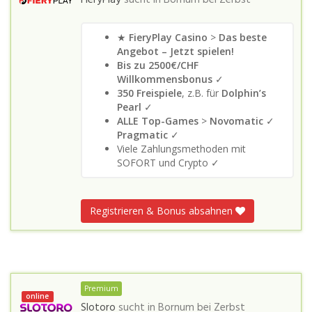
FieryPlay
sucht in
Bornum bei Zerbst
★
FieryPlay Casino
>
Das beste
Angebot – Jetzt spielen!
Bis zu 2500€/CHF
Willkommensbonus
✓
350 Freispiele
, z.B. für
Dolphin’s
Pearl
✓
ALLE Top-Games
>
Novomatic
✓
Pragmatic
✓
Viele Zahlungsmethoden mit
SOFORT und Crypto ✓
Registrieren & Bonus absahnen
Premium
online
Slotoro
sucht in
Bornum bei Zerbst