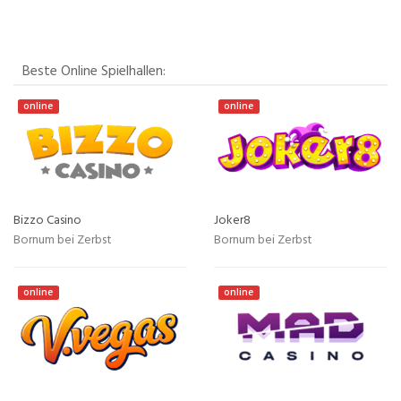
Beste Online Spielhallen:
online
online
Bizzo Casino
Joker8
Bornum bei Zerbst
Bornum bei Zerbst
online
online