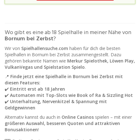
Wo gibt es eine ab 18 Spielhalle in meiner Nähe von
Bornum bei Zerbst
?
Wir von
Spielhallensuche.com
haben für dich die besten
Spielhallen in Bornum bei Zerbst zusammengestellt. Dazu
gehören bekannte Namen wie
Merkur Spielothek, Löwen Play,
VulkanVegas und Spielstation Spielo
.
📍
Finde jetzt eine Spielhalle in Bornum bei Zerbst mit
diesen Features:
✔️
Eintritt erst ab 18 Jahren
✔️
Automaten mit Top-Slots wie Book of Ra & Sizzling Hot
✔️
Unterhaltung, Nervenkitzel & Spannung mit
Geldgewinnen
Alternativ kannst du auch in
Online Casinos
spielen – mit einer
größeren Auswahl, besseren Quoten und attraktiven
Bonusaktionen
!