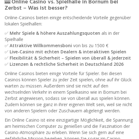
🎰
Online Casino vs. Spielhalle in Bornum bei
Zerbst – Was ist besser?
Online-Casinos bieten einige entscheidende Vorteile gegenüber
lokalen Spielhallen:
✅
Mehr Spiele & höhere Auszahlungsquoten
als in der
Spielhalle
✅
Attraktive Willkommensboni
von bis zu 1500 €
✅
Live-Casino mit echten Dealern & interaktiven Spielen
✅
Flexibilität & Sicherheit – Spielen von überall & jederzeit
✅
Lizenzen & rechtliche Sicherheit in Deutschland 2026
Online Casinos bieten einige Vorteile für Spieler. Bei diesen
Casinos können Spieler zu jeder Zeit spielen, ohne auf ihr Glück
warten zu müssen. Außerdem sind sie nicht auf den
wechselnden Verkehr in einem Spielkasino wie in Bornum bei
Zerbst angewiesen, sodass sie von überall aus spielen können.
Zudem können sie ganz in ihrer eigenen Welt sein, weil sie nicht
von anderen Spielern oder Zuschauern abgelengt werden.
Ein Online Casino ist eine einzigartige Möglichkeit, die Spannung
am heimischen Computer zu genießen und die Faszination der
Casino-Atmosphäre zu erleben. Wenn Sie sich gern auf eine
gefährliche Mission begeben, können Sie sogar im Casino