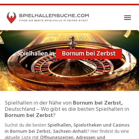
Skip
to
main
Toggl
content
navig
Spielhallen in
Bornum bei Zerbst
Spielhallen in der Nähe von
Bornum bei Zerbst,
Deutschland – Wo gibt es die besten Spielhallen in
Bornum bei Zerbst
?
Suchst du die besten
Spielhallen, Spielotheken und Casinos
in Bornum bei Zerbst, Sachsen-Anhalt
? Hier findest du eine
aktuelle Liste mit
Öffnungszeiten, Adressen und