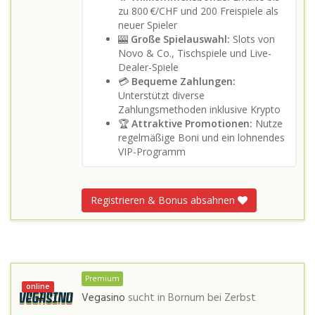
zu 800 €/CHF und 200 Freispiele als
neuer Spieler
🎰
Große Spielauswahl:
Slots von
Novo & Co., Tischspiele und Live-
Dealer-Spiele
💳
Bequeme Zahlungen:
Unterstützt diverse
Zahlungsmethoden inklusive Krypto
🏆
Attraktive Promotionen:
Nutze
regelmäßige Boni und ein lohnendes
VIP-Programm
Registrieren & Bonus absahnen
Premium
online
Vegasino
sucht in
Bornum bei Zerbst