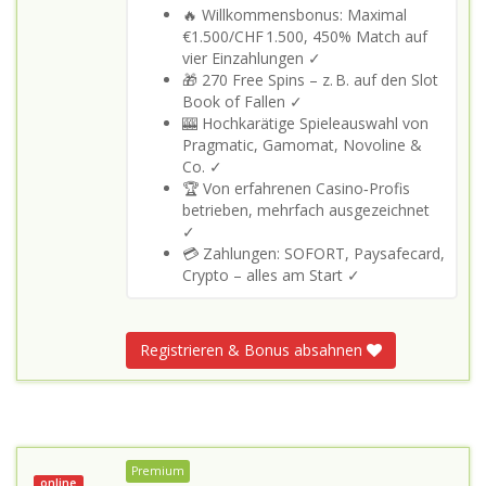
🔥 Willkommensbonus: Maximal
€1.500/CHF 1.500, 450% Match auf
vier Einzahlungen ✓
🎁 270 Free Spins – z. B. auf den Slot
Book of Fallen ✓
🎰 Hochkarätige Spieleauswahl von
Pragmatic, Gamomat, Novoline &
Co. ✓
🏆 Von erfahrenen Casino‑Profis
betrieben, mehrfach ausgezeichnet
✓
💳 Zahlungen: SOFORT, Paysafecard,
Crypto – alles am Start ✓
Registrieren & Bonus absahnen
Premium
online