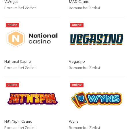
V.Vegas
MAD Casino
Bornum bei Zerbst
Bornum bei Zerbst
online
online
National Casino
Vegasino
Bornum bei Zerbst
Bornum bei Zerbst
online
online
Hit’n’Spin Casino
Wyns
Bornum bei Zerbst
Bornum bei Zerbst