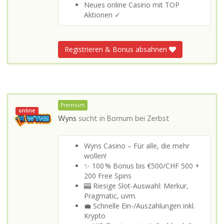
Neues online Casino mit TOP
Aktionen ✓
Registrieren & Bonus absahnen
Premium
online
Wyns
sucht in
Bornum bei Zerbst
Wyns Casino – Für alle, die mehr
wollen!
✨ 100 % Bonus bis €500/CHF 500 +
200 Free Spins
🎰 Riesige Slot-Auswahl: Merkur,
Pragmatic, uvm.
💼 Schnelle Ein-/Auszahlungen inkl.
Krypto