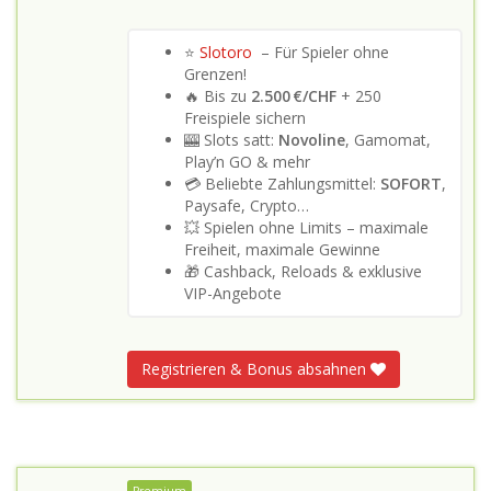
⭐
Slotoro
– Für Spieler ohne
Grenzen!
🔥 Bis zu
2.500 €/CHF
+ 250
Freispiele sichern
🎰 Slots satt:
Novoline
, Gamomat,
Play’n GO & mehr
💳 Beliebte Zahlungsmittel:
SOFORT
,
Paysafe, Crypto…
💥 Spielen ohne Limits – maximale
Freiheit, maximale Gewinne
🎁 Cashback, Reloads & exklusive
VIP-Angebote
Registrieren & Bonus absahnen