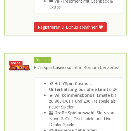
👑 VIP-Treatment mit Cashback &
Extras
Registrieren & Bonus absahnen
Premium
online
Hit’n’Spin Casino
sucht in
Bornum bei Zerbst
🎉 Hit’n’Spin Casino –
Unterhaltung pur ohne Limits! 🎉
🔥
Willkommensbonus:
Erhalte bis
zu 800 €/CHF und 200 Freispiele als
neuer Spieler
🎰
Große Spielauswahl:
Slots von
Novo & Co., Tischspiele und Live-
Dealer-Spiele
💳
Bequeme Zahlungen: