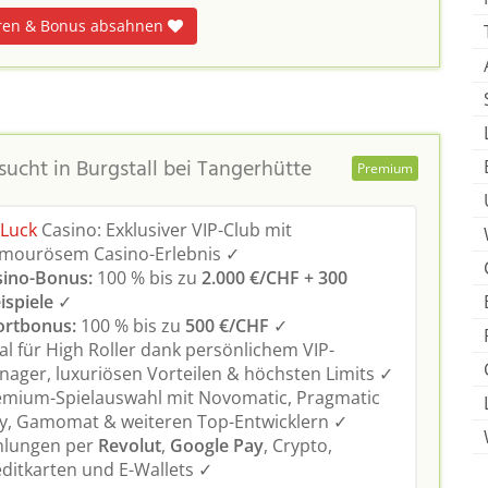
eren & Bonus absahnen
sucht in
Burgstall bei Tangerhütte
Premium
PLuck
Casino: Exklusiver VIP-Club mit
amourösem Casino-Erlebnis ✓
sino-Bonus:
100 % bis zu
2.000 €/CHF + 300
ispiele
✓
ortbonus:
100 % bis zu
500 €/CHF
✓
al für High Roller dank persönlichem VIP-
ager, luxuriösen Vorteilen & höchsten Limits ✓
emium-Spielauswahl mit Novomatic, Pragmatic
ay, Gamomat & weiteren Top-Entwicklern ✓
hlungen per
Revolut
,
Google Pay
, Crypto,
ditkarten und E-Wallets ✓