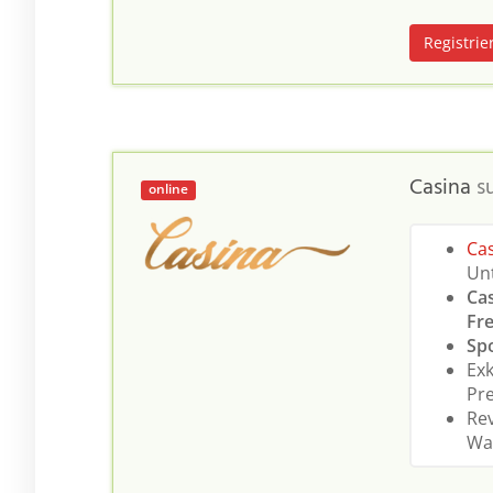
Registri
Casina
s
online
Ca
Un
Ca
Fre
Sp
Exk
Pre
Re
Wal