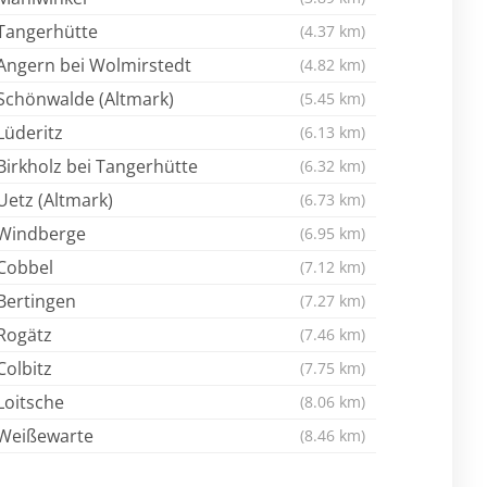
Tangerhütte
(4.37 km)
Angern bei Wolmirstedt
(4.82 km)
Schönwalde (Altmark)
(5.45 km)
Lüderitz
(6.13 km)
Birkholz bei Tangerhütte
(6.32 km)
Uetz (Altmark)
(6.73 km)
Windberge
(6.95 km)
Cobbel
(7.12 km)
Bertingen
(7.27 km)
Rogätz
(7.46 km)
Colbitz
(7.75 km)
Loitsche
(8.06 km)
Weißewarte
(8.46 km)