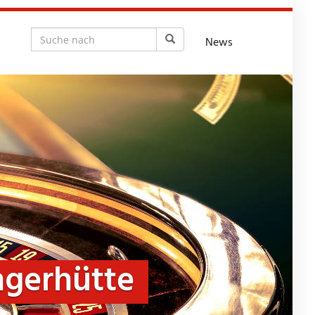
News
ngerhütte