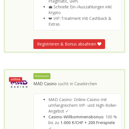
Pragmatic, uvm.
💼 Schnelle Ein-/Auszahlungen inkl.
Krypto
👑 VIP-Treatment mit Cashback &
Extras
Registrieren & Bonus absahnen
Premium
online
MAD Casino
sucht in
Casekirchen
MAD Casino: Online-Casino mit
umfangreichem VIP- und High-Roller-
Angebot ✓
Casino-Willkommensbonus:
100 %
bis zu
1.000 €/CHF + 200 Freispiele
✓