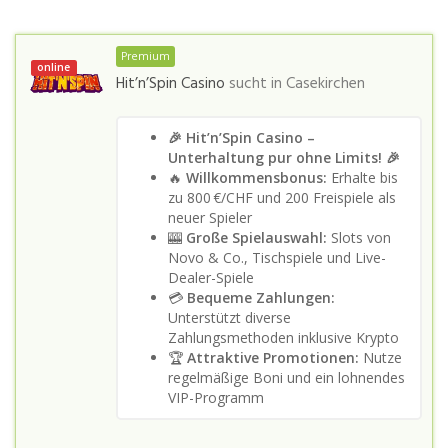
Premium
online
Hit’n’Spin Casino
sucht in
Casekirchen
🎉 Hit’n’Spin Casino –
Unterhaltung pur ohne Limits! 🎉
🔥
Willkommensbonus:
Erhalte bis
zu 800 €/CHF und 200 Freispiele als
neuer Spieler
🎰
Große Spielauswahl:
Slots von
Novo & Co., Tischspiele und Live-
Dealer-Spiele
💳
Bequeme Zahlungen:
Unterstützt diverse
Zahlungsmethoden inklusive Krypto
🏆
Attraktive Promotionen:
Nutze
regelmäßige Boni und ein lohnendes
VIP-Programm