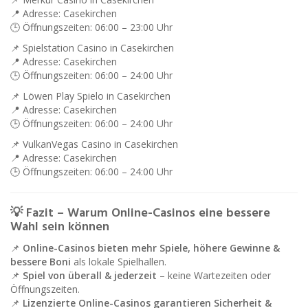
📍 Adresse: Casekirchen
🕒 Öffnungszeiten: 06:00 – 23:00 Uhr
📌 Spielstation Casino in Casekirchen
📍 Adresse: Casekirchen
🕒 Öffnungszeiten: 06:00 – 24:00 Uhr
📌 Löwen Play Spielo in Casekirchen
📍 Adresse: Casekirchen
🕒 Öffnungszeiten: 06:00 – 24:00 Uhr
📌 VulkanVegas Casino in Casekirchen
📍 Adresse: Casekirchen
🕒 Öffnungszeiten: 06:00 – 24:00 Uhr
💡 Fazit – Warum Online-Casinos eine bessere
Wahl sein können
📌
Online-Casinos bieten mehr Spiele, höhere Gewinne &
bessere Boni
als lokale Spielhallen.
📌
Spiel von überall & jederzeit
– keine Wartezeiten oder
Öffnungszeiten.
📌
Lizenzierte Online-Casinos garantieren Sicherheit &