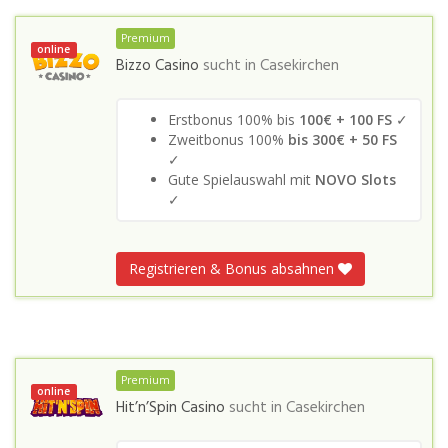
Premium
online
Bizzo Casino
sucht in
Casekirchen
Erstbonus 100% bis
100€ + 100 FS
✓
Zweitbonus 100%
bis 300€ + 50 FS
✓
Gute Spielauswahl mit
NOVO Slots
✓
Registrieren & Bonus absahnen
Premium
online
Hit’n’Spin Casino
sucht in
Casekirchen