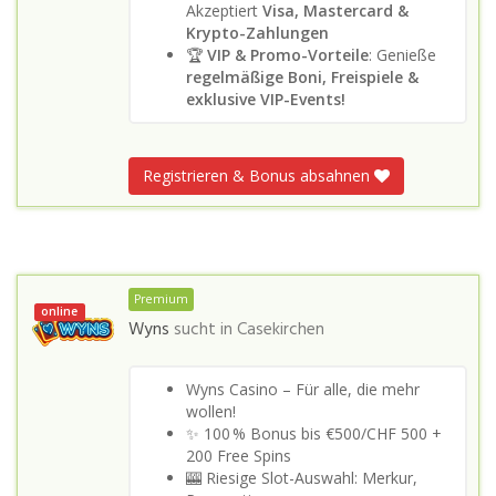
Akzeptiert
Visa, Mastercard &
Krypto-Zahlungen
🏆
VIP & Promo-Vorteile
: Genieße
regelmäßige Boni, Freispiele &
exklusive VIP-Events!
Registrieren & Bonus absahnen
Premium
online
Wyns
sucht in
Casekirchen
Wyns Casino – Für alle, die mehr
wollen!
✨ 100 % Bonus bis €500/CHF 500 +
200 Free Spins
🎰 Riesige Slot-Auswahl: Merkur,