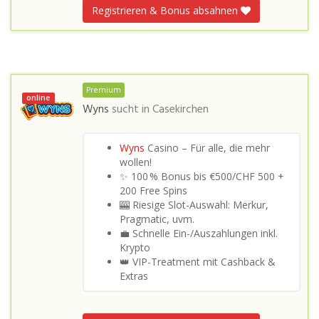
Registrieren & Bonus absahnen
Premium
online
Wyns
sucht in
Casekirchen
Wyns
Casino – Für alle, die mehr
wollen!
✨ 100 % Bonus bis €500/CHF 500 +
200 Free Spins
🎰 Riesige Slot-Auswahl: Merkur,
Pragmatic, uvm.
💼 Schnelle Ein-/Auszahlungen inkl.
Krypto
👑 VIP-Treatment mit Cashback &
Extras