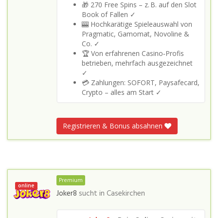
🎁 270 Free Spins – z. B. auf den Slot
Book of Fallen ✓
🎰 Hochkarätige Spieleauswahl von
Pragmatic, Gamomat, Novoline &
Co. ✓
🏆 Von erfahrenen Casino‑Profis
betrieben, mehrfach ausgezeichnet
✓
💳 Zahlungen: SOFORT, Paysafecard,
Crypto – alles am Start ✓
Registrieren & Bonus absahnen
Premium
online
Joker8
sucht in
Casekirchen