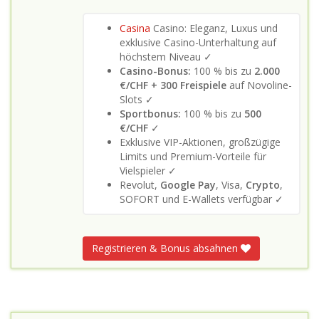
Casina
Casino: Eleganz, Luxus und
exklusive Casino-Unterhaltung auf
höchstem Niveau ✓
Casino-Bonus:
100 % bis zu
2.000
€/CHF + 300 Freispiele
auf Novoline-
Slots ✓
Sportbonus:
100 % bis zu
500
€/CHF
✓
Exklusive VIP-Aktionen, großzügige
Limits und Premium-Vorteile für
Vielspieler ✓
Revolut,
Google Pay
, Visa,
Crypto
,
SOFORT und E-Wallets verfügbar ✓
Registrieren & Bonus absahnen