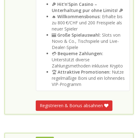
🎉 Hit’n’Spin Casino –
Unterhaltung pur ohne Limits! 🎉
🔥
Willkommensbonus:
Erhalte bis
zu 800 €/CHF und 200 Freispiele als
neuer Spieler
🎰
Große Spielauswahl:
Slots von
Novo & Co., Tischspiele und Live-
Dealer-Spiele
💳
Bequeme Zahlungen:
Unterstützt diverse
Zahlungsmethoden inklusive Krypto
🏆
Attraktive Promotionen:
Nutze
regelmäßige Boni und ein lohnendes
VIP-Programm
Registrieren & Bonus absahnen