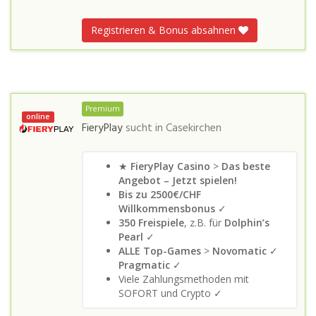
Registrieren & Bonus absahnen
Premium
online
FieryPlay
sucht in
Casekirchen
★
FieryPlay Casino
>
Das beste
Angebot – Jetzt spielen!
Bis zu 2500€/CHF
Willkommensbonus
✓
350 Freispiele
, z.B. für
Dolphin’s
Pearl
✓
ALLE Top-Games
>
Novomatic
✓
Pragmatic
✓
Viele Zahlungsmethoden mit
SOFORT und Crypto ✓