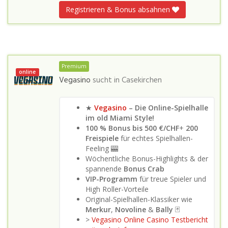
Registrieren & Bonus absahnen
Premium
online
Vegasino
sucht in
Casekirchen
★
Vegasino
– Die Online-Spielhalle
im old Miami Style!
100 % Bonus bis 500 €/CHF
+
200
Freispiele
für echtes Spielhallen-
Feeling 🎰
Wöchentliche Bonus-Highlights & der
spannende
Bonus Crab
VIP-Programm
für treue Spieler und
High Roller-Vorteile
Original-Spielhallen-Klassiker wie
Merkur
,
Novoline
&
Bally
🃏
>
Vegasino Online Casino Testbericht