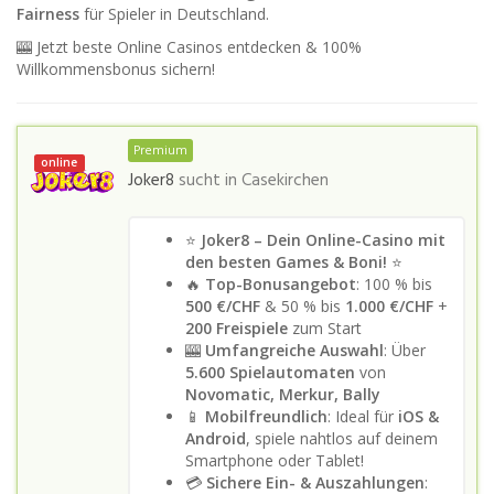
Fairness
für Spieler in Deutschland.
🎰 Jetzt beste Online Casinos entdecken & 100%
Willkommensbonus sichern!
Premium
online
Joker8
sucht in
Casekirchen
⭐
Joker8 – Dein Online-Casino mit
den besten Games & Boni!
⭐
🔥
Top-Bonusangebot
: 100 % bis
500 €/CHF
& 50 % bis
1.000 €/CHF
+
200 Freispiele
zum Start
🎰
Umfangreiche Auswahl
: Über
5.600 Spielautomaten
von
Novomatic, Merkur, Bally
📱
Mobilfreundlich
: Ideal für
iOS &
Android
, spiele nahtlos auf deinem
Smartphone oder Tablet!
💳
Sichere Ein- & Auszahlungen
: