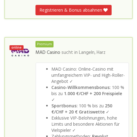
Registrieren & Bonus absahnen
Premium
online
MAD Casino
sucht in
Langeln, Harz
MAD Casino: Online-Casino mit
umfangreichem VIP- und High-Roller-
Angebot ✓
Casino-Willkommensbonus:
100 %
bis zu
1.000 €/CHF + 200 Freispiele
✓
Sportbonus:
100 % bis zu
250
€/CHF + 20 € Gratiswette
✓
Exklusive VIP-Belohnungen, hohe
Limits und besondere Aktionen für
Vielspieler ✓
Zahlungsmethoden:
Revolut
,