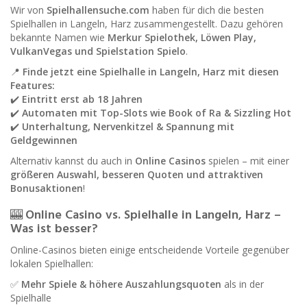
Wir von
Spielhallensuche.com
haben für dich die besten
Spielhallen in Langeln, Harz zusammengestellt. Dazu gehören
bekannte Namen wie
Merkur Spielothek, Löwen Play,
VulkanVegas und Spielstation Spielo
.
📍
Finde jetzt eine Spielhalle in Langeln, Harz mit diesen
Features:
✔️
Eintritt erst ab 18 Jahren
✔️
Automaten mit Top-Slots wie Book of Ra & Sizzling Hot
✔️
Unterhaltung, Nervenkitzel & Spannung mit
Geldgewinnen
Alternativ kannst du auch in
Online Casinos
spielen – mit einer
größeren Auswahl, besseren Quoten und attraktiven
Bonusaktionen
!
🎰
Online Casino vs. Spielhalle in Langeln, Harz –
Was ist besser?
Online-Casinos bieten einige entscheidende Vorteile gegenüber
lokalen Spielhallen:
✅
Mehr Spiele & höhere Auszahlungsquoten
als in der
Spielhalle