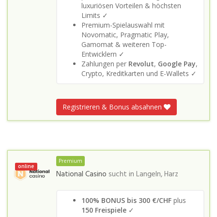
luxuriösen Vorteilen & höchsten
Limits ✓
Premium-Spielauswahl mit
Novomatic, Pragmatic Play,
Gamomat & weiteren Top-
Entwicklern ✓
Zahlungen per
Revolut
,
Google Pay
,
Crypto, Kreditkarten und E-Wallets ✓
Registrieren & Bonus absahnen
Premium
online
National Casino
sucht in
Langeln, Harz
100% BONUS bis 300 €/CHF
plus
150 Freispiele
✓