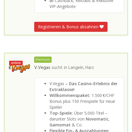
🎁 Cashback, Reloads & exklusive
VIP-Angebote
Registrieren & Bonus absahnen
Premium
online
V.Vegas
sucht in
Langeln, Harz
V.Vegas
– Das Casino-Erlebnis der
Extraklasse!
Willkommenspaket:
1.500 €/CHF
Bonus plus 150 Freispiele für neue
Spieler
Top-Spiele:
Über 5.000 Titel –
darunter Slots von
Novomatic
,
Gamomat
& Co.
Flexible Ein- & Auszahlungen: