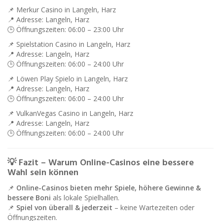
📌 Merkur Casino in Langeln, Harz
📍 Adresse: Langeln, Harz
🕒 Öffnungszeiten: 06:00 – 23:00 Uhr
📌 Spielstation Casino in Langeln, Harz
📍 Adresse: Langeln, Harz
🕒 Öffnungszeiten: 06:00 – 24:00 Uhr
📌 Löwen Play Spielo in Langeln, Harz
📍 Adresse: Langeln, Harz
🕒 Öffnungszeiten: 06:00 – 24:00 Uhr
📌 VulkanVegas Casino in Langeln, Harz
📍 Adresse: Langeln, Harz
🕒 Öffnungszeiten: 06:00 – 24:00 Uhr
💡 Fazit – Warum Online-Casinos eine bessere
Wahl sein können
📌
Online-Casinos bieten mehr Spiele, höhere Gewinne &
bessere Boni
als lokale Spielhallen.
📌
Spiel von überall & jederzeit
– keine Wartezeiten oder
Öffnungszeiten.