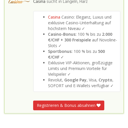
Casina
sucht in
Langeln, Harz
Casina
Casino: Eleganz, Luxus und
exklusive Casino-Unterhaltung auf
höchstem Niveau ✓
Casino-Bonus:
100 % bis zu
2.000
€/CHF + 300 Freispiele
auf Novoline-
Slots ✓
Sportbonus:
100 % bis zu
500
€/CHF
✓
Exklusive VIP-Aktionen, großzügige
Limits und Premium-Vorteile für
Vielspieler ✓
Revolut,
Google Pay
, Visa,
Crypto
,
SOFORT und E-Wallets verfügbar ✓
Registrieren & Bonus absahnen