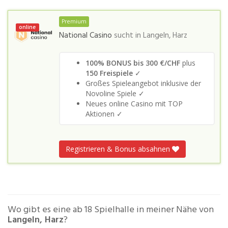
Premium
online
National Casino
sucht in
Langeln, Harz
100% BONUS bis 300 €/CHF
plus
150 Freispiele
✓
Großes Spieleangebot inklusive der
Novoline Spiele ✓
Neues online Casino mit TOP
Aktionen ✓
Registrieren & Bonus absahnen
Wo gibt es eine ab 18 Spielhalle in meiner Nähe von
Langeln, Harz
?