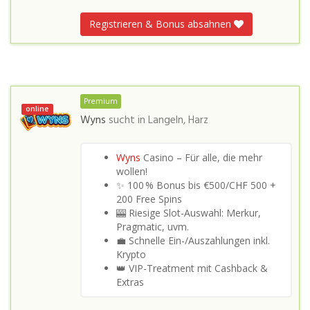
Registrieren & Bonus absahnen
Premium
online
Wyns
sucht in
Langeln, Harz
Wyns
Casino – Für alle, die mehr
wollen!
✨ 100 % Bonus bis €500/CHF 500 +
200 Free Spins
🎰 Riesige Slot-Auswahl: Merkur,
Pragmatic, uvm.
💼 Schnelle Ein-/Auszahlungen inkl.
Krypto
👑 VIP-Treatment mit Cashback &
Extras