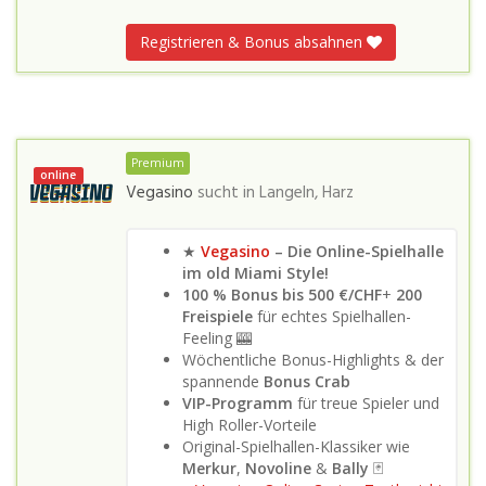
Registrieren & Bonus absahnen
Premium
online
Vegasino
sucht in
Langeln, Harz
★
Vegasino
– Die Online-Spielhalle
im old Miami Style!
100 % Bonus bis 500 €/CHF
+
200
Freispiele
für echtes Spielhallen-
Feeling 🎰
Wöchentliche Bonus-Highlights & der
spannende
Bonus Crab
VIP-Programm
für treue Spieler und
High Roller-Vorteile
Original-Spielhallen-Klassiker wie
Merkur
,
Novoline
&
Bally
🃏