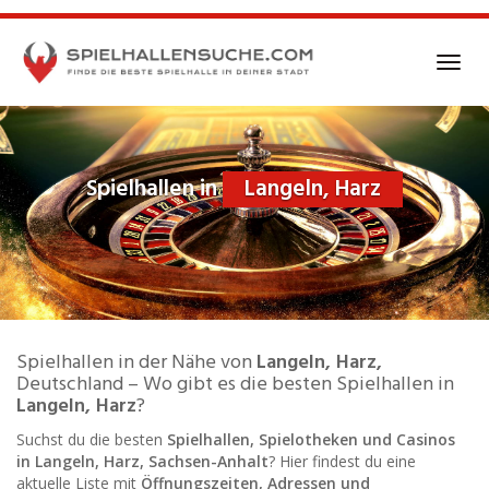
Skip
to
main
Toggl
content
navig
Spielhallen in
Langeln, Harz
Spielhallen in der Nähe von
Langeln, Harz,
Deutschland – Wo gibt es die besten Spielhallen in
Langeln, Harz
?
Suchst du die besten
Spielhallen, Spielotheken und Casinos
in Langeln, Harz, Sachsen-Anhalt
? Hier findest du eine
aktuelle Liste mit
Öffnungszeiten, Adressen und