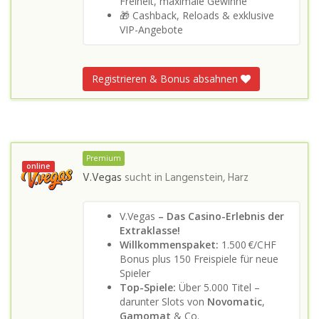
Freiheit, maximale Gewinne
🎁 Cashback, Reloads & exklusive
VIP-Angebote
Registrieren & Bonus absahnen
Premium
online
V.Vegas
sucht in
Langenstein, Harz
V.Vegas
– Das Casino-Erlebnis der
Extraklasse!
Willkommenspaket:
1.500 €/CHF
Bonus plus 150 Freispiele für neue
Spieler
Top-Spiele:
Über 5.000 Titel –
darunter Slots von
Novomatic
,
Gamomat
& Co.