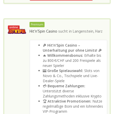
Premium
online
Hit’n’Spin Casino
sucht in
Langenstein, Harz
🎉 Hit’n’Spin Casino –
Unterhaltung pur ohne Limits! 🎉
🔥
Willkommensbonus:
Erhalte bis
zu 800 €/CHF und 200 Freispiele als
neuer Spieler
🎰
Große Spielauswahl:
Slots von
Novo & Co., Tischspiele und Live-
Dealer-Spiele
💳
Bequeme Zahlungen:
Unterstützt diverse
Zahlungsmethoden inklusive Krypto
🏆
Attraktive Promotionen:
Nutze
regelmäßige Boni und ein lohnendes
VIP-Programm