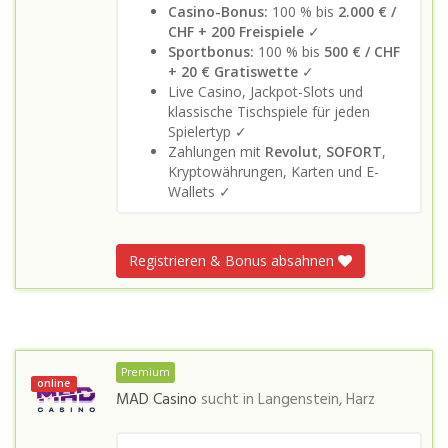
Casino-Bonus:
100 % bis
2.000 € /
CHF + 200 Freispiele
✓
Sportbonus:
100 % bis
500 € / CHF
+ 20 € Gratiswette
✓
Live Casino, Jackpot-Slots und
klassische Tischspiele für jeden
Spielertyp ✓
Zahlungen mit
Revolut
,
SOFORT
,
Kryptowährungen, Karten und E-
Wallets ✓
Registrieren & Bonus absahnen
Premium
online
MAD Casino
sucht in
Langenstein, Harz