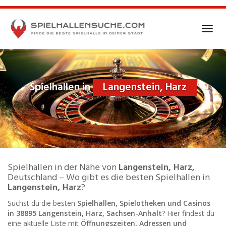
Skip
to
main
Toggl
content
navig
Spielhallen in
Langenstein, Harz
Spielhallen in der Nähe von
Langenstein, Harz,
Deutschland – Wo gibt es die besten Spielhallen in
Langenstein, Harz
?
Suchst du die besten
Spielhallen, Spielotheken und Casinos
in 38895 Langenstein, Harz, Sachsen-Anhalt
? Hier findest du
eine aktuelle Liste mit
Öffnungszeiten, Adressen und