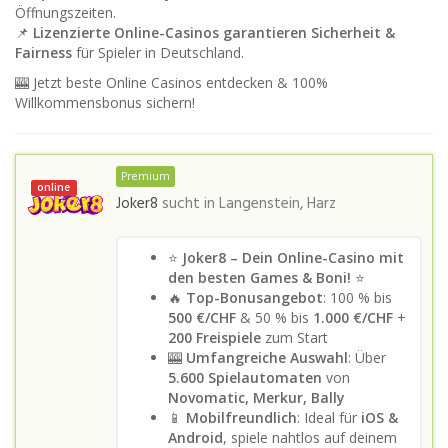
Öffnungszeiten.
📌
Lizenzierte Online-Casinos garantieren Sicherheit &
Fairness
für Spieler in Deutschland.
🎰 Jetzt beste Online Casinos entdecken & 100%
Willkommensbonus sichern!
Premium
online
Joker8
sucht in
Langenstein, Harz
⭐
Joker8 – Dein Online-Casino mit
den besten Games & Boni!
⭐
🔥
Top-Bonusangebot
: 100 % bis
500 €/CHF
& 50 % bis
1.000 €/CHF
+
200 Freispiele
zum Start
🎰
Umfangreiche Auswahl
: Über
5.600 Spielautomaten
von
Novomatic, Merkur, Bally
📱
Mobilfreundlich
: Ideal für
iOS &
Android
, spiele nahtlos auf deinem