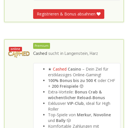
Registrieren & Bonus absahnen
Premium
online
Cashed
sucht in
Langenstein, Harz
★
Cashed
Casino
– Dein Ziel für
erstklassiges Online-Gaming!
100% Bonus bis zu 500 €
oder CHF
+
200 Freispiele
🤑
Extra-Vorteile:
Bonus Crab &
wöchentlicher Reload-Bonus
Exklusiver
VIP-Club
, ideal für High
Roller
Top-Spiele von
Merkur
,
Novoline
und
Bally
🎲
Komfortable Zahlungen mit