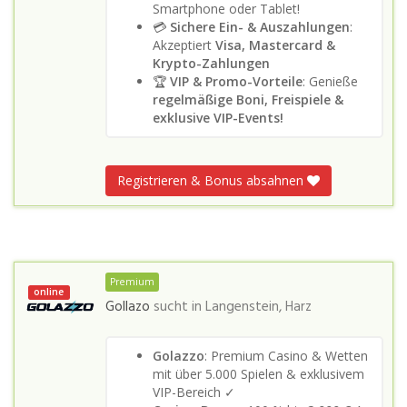
Smartphone oder Tablet!
💳
Sichere Ein- & Auszahlungen
:
Akzeptiert
Visa, Mastercard &
Krypto-Zahlungen
🏆
VIP & Promo-Vorteile
: Genieße
regelmäßige Boni, Freispiele &
exklusive VIP-Events!
Registrieren & Bonus absahnen
Premium
online
Gollazo
sucht in
Langenstein, Harz
Golazzo
: Premium Casino & Wetten
mit über 5.000 Spielen & exklusivem
VIP-Bereich ✓