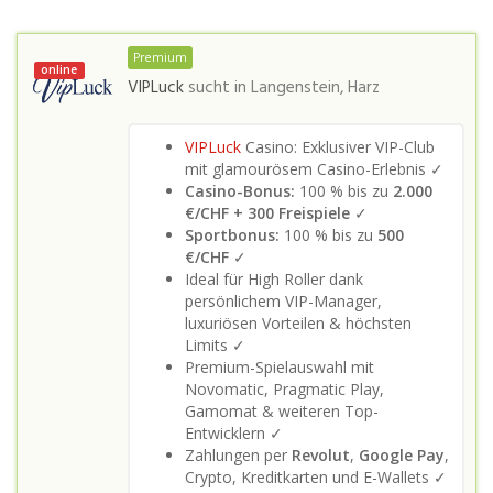
Premium
online
VIPLuck
sucht in
Langenstein, Harz
VIPLuck
Casino: Exklusiver VIP-Club
mit glamourösem Casino-Erlebnis ✓
Casino-Bonus:
100 % bis zu
2.000
€/CHF + 300 Freispiele
✓
Sportbonus:
100 % bis zu
500
€/CHF
✓
Ideal für High Roller dank
persönlichem VIP-Manager,
luxuriösen Vorteilen & höchsten
Limits ✓
Premium-Spielauswahl mit
Novomatic, Pragmatic Play,
Gamomat & weiteren Top-
Entwicklern ✓
Zahlungen per
Revolut
,
Google Pay
,
Crypto, Kreditkarten und E-Wallets ✓