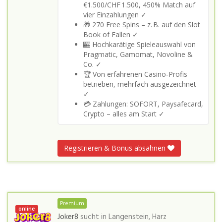
€1.500/CHF 1.500, 450% Match auf
vier Einzahlungen ✓
🎁 270 Free Spins – z. B. auf den Slot
Book of Fallen ✓
🎰 Hochkarätige Spieleauswahl von
Pragmatic, Gamomat, Novoline &
Co. ✓
🏆 Von erfahrenen Casino‑Profis
betrieben, mehrfach ausgezeichnet
✓
💳 Zahlungen: SOFORT, Paysafecard,
Crypto – alles am Start ✓
Registrieren & Bonus absahnen
Premium
online
Joker8
sucht in
Langenstein, Harz