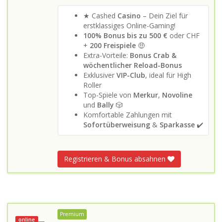
★ Cashed
Casino
– Dein Ziel für
erstklassiges Online-Gaming!
100% Bonus bis zu 500 €
oder CHF
+
200 Freispiele
🤑
Extra-Vorteile:
Bonus Crab &
wöchentlicher Reload-Bonus
Exklusiver
VIP-Club
, ideal für High
Roller
Top-Spiele von
Merkur
,
Novoline
und
Bally
🎲
Komfortable Zahlungen mit
Sofortüberweisung
&
Sparkasse
✔️
Registrieren & Bonus absahnen
Premium
online