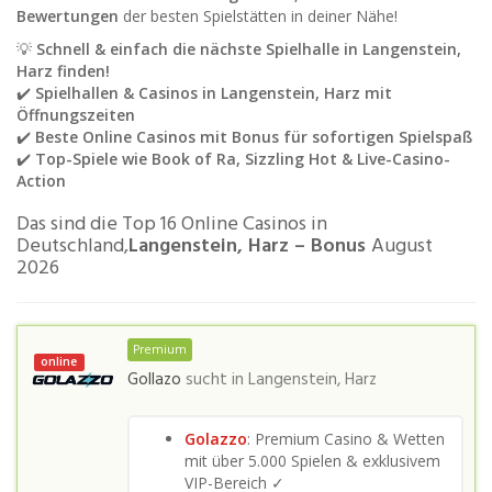
Bewertungen
der besten Spielstätten in deiner Nähe!
💡
Schnell & einfach die nächste Spielhalle in Langenstein,
Harz finden!
✔️
Spielhallen & Casinos in Langenstein, Harz mit
Öffnungszeiten
✔️
Beste Online Casinos mit Bonus für sofortigen Spielspaß
✔️
Top-Spiele wie Book of Ra, Sizzling Hot & Live-Casino-
Action
Das sind die Top 16 Online Casinos in
Deutschland,
Langenstein, Harz – Bonus
August
2026
Premium
online
Gollazo
sucht in
Langenstein, Harz
Golazzo
: Premium Casino & Wetten
mit über 5.000 Spielen & exklusivem
VIP-Bereich ✓