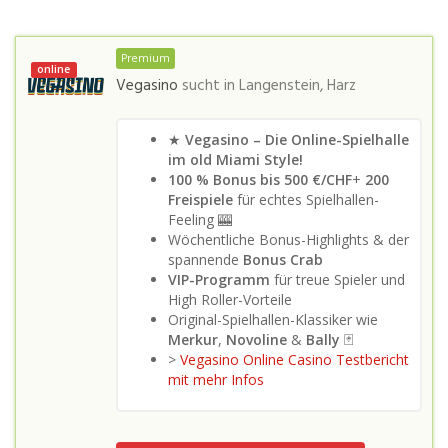
Premium
online
Vegasino
sucht in
Langenstein, Harz
★
Vegasino – Die Online-Spielhalle
im old Miami Style!
100 % Bonus bis 500 €/CHF
+
200
Freispiele
für echtes Spielhallen-
Feeling 🎰
Wöchentliche Bonus-Highlights & der
spannende
Bonus Crab
VIP-Programm
für treue Spieler und
High Roller-Vorteile
Original-Spielhallen-Klassiker wie
Merkur
,
Novoline
&
Bally
🃏
>
Vegasino Online Casino Testbericht
mit mehr Infos