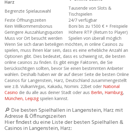
Harz
Tausende von Slots &
Begrenzte Spielauswahl
Tischspielen
Feste Öffnungszeiten
24/7 verfügbar
Kein Willkommensbonus
Boni bis zu 1500 € + Freispiele
Geringere Auszahlungsquoten
Höhere RTP (Return to Player)
Muss vor Ort besucht werden
Spielen von überall möglich
Wenn Sie sich daran beteiligen möchten, in online Casinos zu
spielen, muss Ihnen klar sein, dass es eine erhebliche Anzahl an
Optionen gibt. Dies bedeutet, dass es schwierig ist, die besten
online casinos zu finden. Es gibt einige Faktoren, die Sie
berücksichtigen sollten, bevor Sie einen bestimmten Anbieter
wählen. Deshalb haben wir dir auf dieser Seite die besten Online
Casinos für Langenstein, Harz, Deutschland zusammengestellt
wie z.B. VulkanVegas, Kakadu, Nomini. 22bet oder
National
Casino
die du alle aus deiner Stadt oder aus
Berlin
,
Hamburg
,
München,
Leipzig
spielen kannst.
🔎 Die besten Spielhallen in Langenstein, Harz mit
Adresse & Öffnungszeiten
Hier findest du eine Liste der besten Spielhallen &
Casinos in Langenstein, Harz: