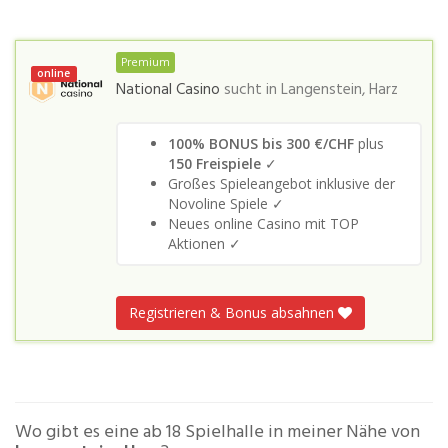
Premium
online
National Casino
sucht in
Langenstein, Harz
100% BONUS bis 300 €/CHF
plus
150 Freispiele
✓
Großes Spieleangebot inklusive der
Novoline Spiele ✓
Neues online Casino mit TOP
Aktionen ✓
Registrieren & Bonus absahnen
Wo gibt es eine ab 18 Spielhalle in meiner Nähe von