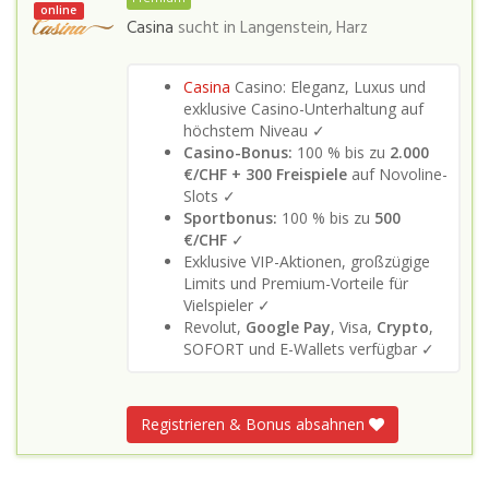
online
Casina
sucht in
Langenstein, Harz
Casina
Casino: Eleganz, Luxus und
exklusive Casino-Unterhaltung auf
höchstem Niveau ✓
Casino-Bonus:
100 % bis zu
2.000
€/CHF + 300 Freispiele
auf Novoline-
Slots ✓
Sportbonus:
100 % bis zu
500
€/CHF
✓
Exklusive VIP-Aktionen, großzügige
Limits und Premium-Vorteile für
Vielspieler ✓
Revolut,
Google Pay
, Visa,
Crypto
,
SOFORT und E-Wallets verfügbar ✓
Registrieren & Bonus absahnen