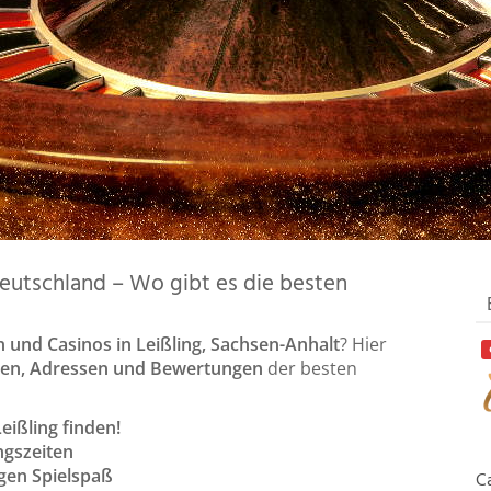
eutschland – Wo gibt es die besten
n und Casinos in Leißling, Sachsen-Anhalt
? Hier
ten, Adressen und Bewertungen
der besten
Leißling finden!
ngszeiten
igen Spielspaß
C