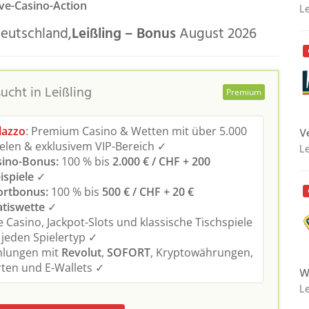
ive-Casino-Action
Le
Deutschland,
Leißling – Bonus
August 2026
sucht in
Leißling
Premium
lazzo
: Premium Casino & Wetten mit über 5.000
V
elen & exklusivem VIP-Bereich ✓
Le
sino-Bonus:
100 % bis
2.000 € / CHF + 200
ispiele
✓
ortbonus:
100 % bis
500 € / CHF + 20 €
atiswette
✓
e Casino, Jackpot-Slots und klassische Tischspiele
 jeden Spielertyp ✓
hlungen mit
Revolut
,
SOFORT
, Kryptowährungen,
ten und E-Wallets ✓
W
Le