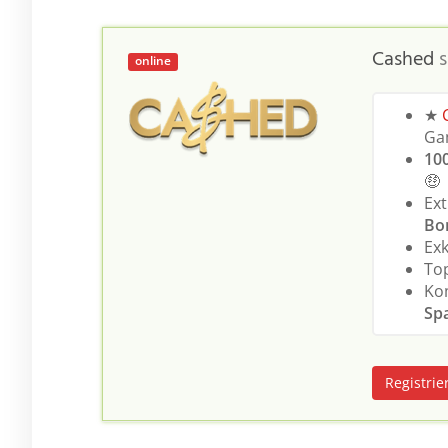
Cashed
s
online
★
Ga
10
🤑
Ext
Bo
Exk
To
Ko
Sp
Registri