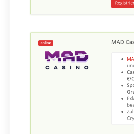
Registri
MAD Cas
online
MA
un
Ca
€/C
Sp
Gr
Exk
bes
Za
Cr