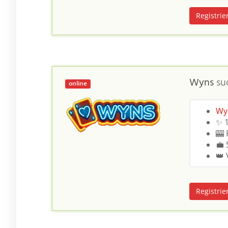
Registri
Wyns
su
online
Wy
✨ 1
🎰 
💼 
👑 
Registri