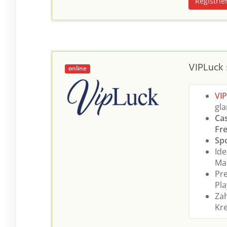
Registri
VIPLuck
online
VI
gl
Ca
Fre
Sp
Ide
Man
Pr
Pl
Za
Kre