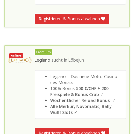
Registrieren & Bonus absahnen
Premium
online
Legiano
sucht in
Löbejün
Legiano – Das neue Motto-Casino
des Monats
100% Bonus
500 €/CHF + 200
Freispiele & Bonus Crab
✓
Wöchentlicher Reload Bonus
✓
Alle Merkur, Novomatic, Bally
Wulff Slots
✓
Registrieren & Bonus absahnen