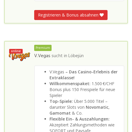
Registrieren & Bonus absahnen
Premium
online
V.Vegas
sucht in
Löbejün
V.Vegas
– Das Casino-Erlebnis der
Extraklasse!
Willkommenspaket:
1.500 €/CHF
Bonus plus 150 Freispiele für neue
Spieler
Top-Spiele:
Über 5.000 Titel –
darunter Slots von
Novomatic
,
Gamomat
& Co.
Flexible Ein- & Auszahlungen:
Akzeptiert Zahlungsmethoden wie
SOFORT und Paysafe