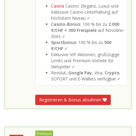
Casina
Casino: Eleganz, Luxus und
exklusive Casino-Unterhaltung auf
höchstem Niveau ✓
Casino-Bonus:
100 % bis zu
2.000
€/CHF + 300 Freispiele
auf Novoline-
Slots ✓
Sportbonus:
100 % bis zu
500
€/CHF
✓
Exklusive VIP-Aktionen, großzügige
Limits und Premium-Vorteile für
Vielspieler ✓
Revolut,
Google Pay
, Visa,
Crypto
,
SOFORT und E-Wallets verfügbar ✓
Registrieren & Bonus absahnen
Premium