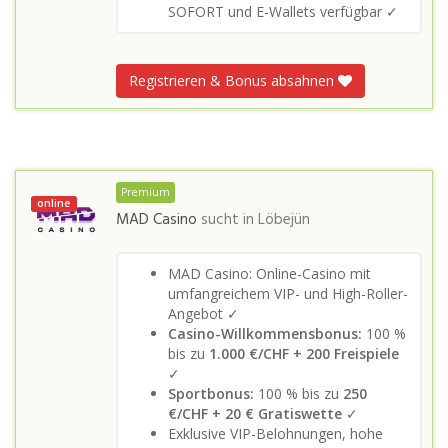
SOFORT und E-Wallets verfügbar ✓
Registrieren & Bonus absahnen
Premium
online
MAD Casino
sucht in
Löbejün
MAD Casino: Online-Casino mit
umfangreichem VIP- und High-Roller-
Angebot ✓
Casino-Willkommensbonus:
100 %
bis zu
1.000 €/CHF + 200 Freispiele
✓
Sportbonus:
100 % bis zu
250
€/CHF + 20 € Gratiswette
✓
Exklusive VIP-Belohnungen, hohe