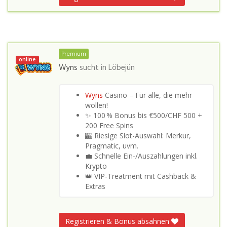
Premium
online
Wyns
sucht in
Löbejün
Wyns
Casino – Für alle, die mehr
wollen!
✨ 100 % Bonus bis €500/CHF 500 +
200 Free Spins
🎰 Riesige Slot-Auswahl: Merkur,
Pragmatic, uvm.
💼 Schnelle Ein-/Auszahlungen inkl.
Krypto
👑 VIP-Treatment mit Cashback &
Extras
Registrieren & Bonus absahnen