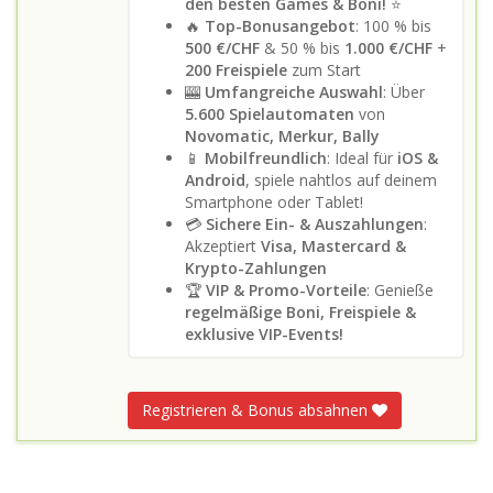
den besten Games & Boni!
⭐
🔥
Top-Bonusangebot
: 100 % bis
500 €/CHF
& 50 % bis
1.000 €/CHF
+
200 Freispiele
zum Start
🎰
Umfangreiche Auswahl
: Über
5.600 Spielautomaten
von
Novomatic, Merkur, Bally
📱
Mobilfreundlich
: Ideal für
iOS &
Android
, spiele nahtlos auf deinem
Smartphone oder Tablet!
💳
Sichere Ein- & Auszahlungen
:
Akzeptiert
Visa, Mastercard &
Krypto-Zahlungen
🏆
VIP & Promo-Vorteile
: Genieße
regelmäßige Boni, Freispiele &
exklusive VIP-Events!
Registrieren & Bonus absahnen