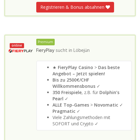
Registrieren & Bonus absahnen
Premium
online
FieryPlay
sucht in
Löbejün
★
FieryPlay Casino
>
Das beste
Angebot – Jetzt spielen!
Bis zu 2500€/CHF
Willkommensbonus
✓
350 Freispiele
, z.B. für
Dolphin’s
Pearl
✓
ALLE Top-Games
>
Novomatic
✓
Pragmatic
✓
Viele Zahlungsmethoden mit
SOFORT und Crypto ✓