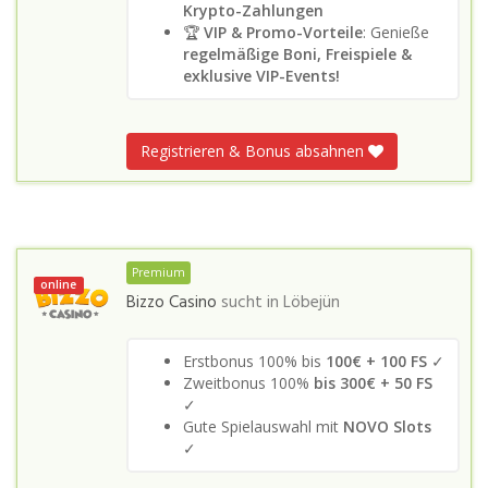
Krypto-Zahlungen
🏆
VIP & Promo-Vorteile
: Genieße
regelmäßige Boni, Freispiele &
exklusive VIP-Events!
Registrieren & Bonus absahnen
Premium
online
Bizzo Casino
sucht in
Löbejün
Erstbonus 100% bis
100€ + 100 FS
✓
Zweitbonus 100%
bis 300€ + 50 FS
✓
Gute Spielauswahl mit
NOVO Slots
✓